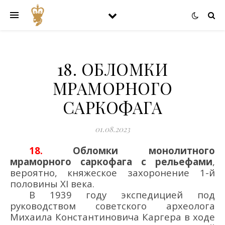
18. ОБЛОМКИ
МРАМОРНОГО
САРКОФАГА
01.08.2023
18.
Обломки монолитного
мр
аморного саркофага с рельефами
,
вероятно,
княжеск
ое
захоронение 1-й
половины
XI в
ека.
В 1939 году экспедицией
под
руководством советского археолога
М
ихаила Константиновича
Каргер
а в ходе