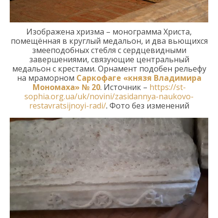
И
зображен
а хризма
– монограмма Христа,
помещённая в круглый медальон, и два вьющихся
змееподобных стебля с сердцевидными
завершениями, связующие центральный
медальон с крестами.
Орнамент подобен рельефу
на мраморном
Саркофаге «князя Владимира
Мономаха» №
20
.
Источник –
https://st-
sophia.org.ua/uk/novini/zasidannya-naukovo-
restavratsijnoyi-radi/
.
Фото без изменений