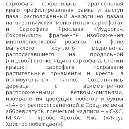
саркофага сохранилась параллельная
краю профилированная рамка и выступ
паза, расположенный аналогично пазам
на византийских монолитных саркофагах
и Саркофаге Ярослава «Мудрого».
Сохранились фрагменты изображения
многолепестковой розетки на фоне
выпуклого круглого медальона,
располагавшиеся на продольной
(лицевой) стенке ящика саркофага. Стенки
крышки саркофага покрывали
растительные орнаменты и кресты в
прямоугольных панно. Сохранились
деревца с асимметрично
расположенными ветвями-листьями,
изображения цветущих побегов и буквы
«КА» от распространённой в Средние века
аббревиатуры греческой надписи – «IC-XC,
NI-KA» = Ιησούς Χριστός Nіка («Иисус
Христос побеждает»).