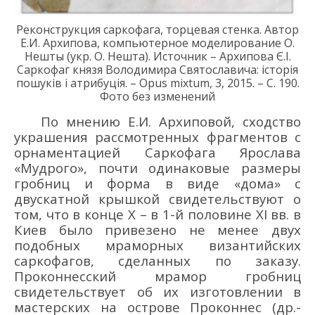
Реконструкция саркофага, торцевая стенка. Автор
Е.И. Архипова, компьютерное моделирование О.
Нешты (укр. О. Нешта).
Источник – Архипова Є.І.
Саркофаг князя Володимира Святославича: історія
пошуків і атрибуція. – Opus mixtum, 3, 2015. – С. 190.
Фото без изменений
По мнению Е.И. Архиповой, сходство
украшения рассмотренных фрагментов с
орнаментацией Саркофага Ярослава
«Мудрого», почти одинаковые размеры
гробниц и форма в виде «дома» с
двускатной крышкой свидетельствуют о
том, что в конце X – в 1-й половине XI вв. в
Киев было привезено не менее двух
подобных мраморных византийских
саркофагов, сделанных по заказу.
Проконнесский мрамор гробниц
свидетельствует об их изготовлении в
мастерских на острове Проконнес (др.-