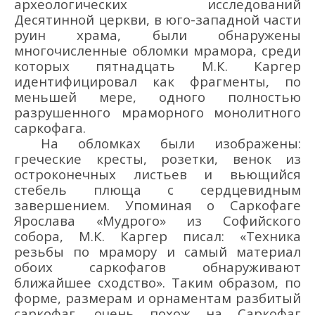
а
рхеологически
х
исследований
Десятинной церкви, в юго-западной части
руин храма,
были обнаружены
многочисленные обломки мрамора, среди
которых пятнадцать М.К. Каргер
идентифицировал как фрагменты, по
меньшей мере
,
одного полностью
разрушенного мраморного
монолитного
саркофага
.
На обломках были и
зображ
ены:
греческие кресты, розет
ки
, венок из
остроконечных листьев и вьющийся
стебель плюща с сердцевидным
завершением.
Упоминая о Саркофаге
Ярослава «Мудрого» из Софийского
собора, М.К. Каргер писал: «Техника
резьбы по мрамору и самый материал
обоих саркофагов обнаруживают
ближайшее сходство». Таким образом, по
форме, размерам и орнаментам разбитый
саркофаг, очень похож на Саркофаг