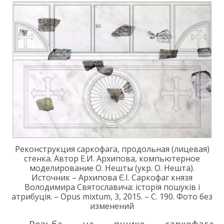
Реконструкция саркофага, продольная (лицевая)
стенка. Автор Е.И. Архипова, компьютерное
моделирование О. Нешты (укр. О. Нешта).
Источник – Архипова Є.І. Саркофаг князя
Володимира Святославича: історія пошуків і
атрибуція. – Opus mixtum, 3, 2015. – С. 190. Фото без
изменений
Резьба на ящике саркофага