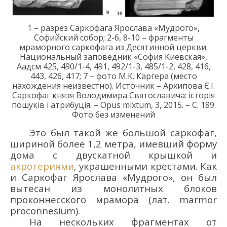
1 – разрез Саркофага Ярослава «Мудрого»,
Софийский собор; 2-6, 8-10 – фрагменты
мраморного саркофага из Десятинной церкви.
Национальный заповедник «София Киевская»,
Аадсм 425, 490/1-4, 491, 492/1-3, 485/1-2, 428, 416,
443, 426, 417; 7 – фото М.К. Каргера (место
нахождения неизвестно).
Источник – Архипова Є.І.
Саркофаг князя Володимира Святославича: історія
пошуків і атрибуція. – Opus mixtum, 3, 2015. – С. 189.
Фото без изменений
Это был такой же большой саркофаг,
шириной более 1,2 метра, имевший форму
дома с двускатной крышкой и
акротериями
, украшенными крестами. Как
и Саркофаг Ярослава «Мудрого», он был
вытесан из монолитных блоков
проконнесского мрамора (лат. marmor
proconnesium).
На нескольких фрагментах от