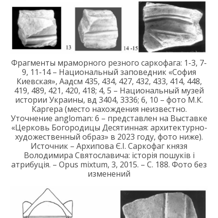
Фрагменты мраморного резного саркофага: 1-3, 7-
9, 11-14 – Национальный заповедник «София
Киевская», Аадсм 435, 434, 427, 432, 433, 414, 448,
419, 489, 421, 420, 418; 4, 5 – Национальный музей
истории Украины, вд 3404, 3336; 6, 10 – фото М.К.
Каргера (место нахождения неизвестно.
Уточнение angloman: 6 – представлен на Выставке
«Церковь Богородицы Десятинная: архитектурно-
художественный образ» в 2023 году, фото ниже).
Источник – Архипова Є.І. Саркофаг князя
Володимира Святославича: історія пошуків і
атрибуція. – Opus mixtum, 3, 2015. – С. 188. Фото без
изменений