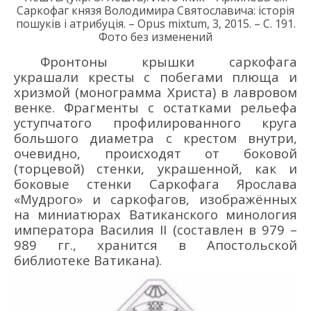
Саркофаг князя Володимира Святославича: історія
пошуків і атрибуція. – Opus mixtum, 3, 2015. – С. 191.
Фото без изменений
Фронтоны крышки саркофага
украшали кресты с побегами плюща и
хризмой (монограмма Христа) в лавровом
венке. Фрагменты с остатками рельефа
уступчатого профилированного круга
большого диаметра с крестом внутри,
очевидно, происходят от боковой
(торцевой) стенки, украшенной, как и
боковые стенки Саркофага Ярослава
«Мудрого» и саркофагов, изображённых
на миниатюрах Ватиканского минология
императора Василия II (составлен в 979 –
989 гг., хранится в Апостольской
библиотеке Ватикана).