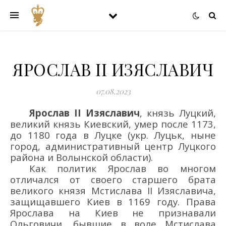
ЯРОСЛАВ II ИЗЯСЛАВИЧ
07.08.2023
Ярослав II Изяславич
,
князь Луцкий,
великий князь Киевский,
умер
после 117
3,
до
1180 г
ода
в
Луцк
е
(укр.
Луцьк
, ныне
город
, административный
центр Луцкого
района
и Волынской области
)
.
Как политик Ярослав во многом
отличался от своего старшего брата
великого князя Мстислава II Изяславича,
защищавшего Киев в 1169 году. Права
Ярослава на Киев не признавали
Ольговичи, бывшие в воле Мстислава