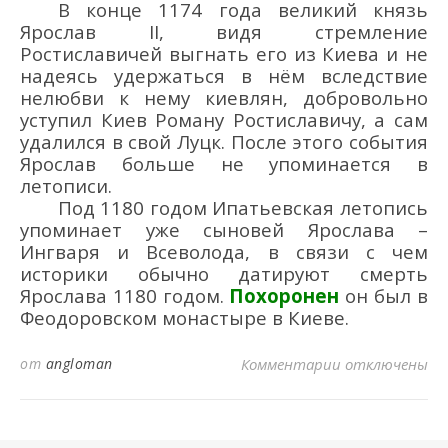
В
конце 1174 года велики
й
княз
ь
Ярослав
II
, видя стремление
Ростиславичей выгнать его из Киева и не
надеясь удержаться в нём вследствие
нелюбви к нему киевлян, добровольно
уступил Киев Роману Ростиславичу
, а сам
удалился в
свой
Луцк.
После этого события
Ярослав больше не упоминается в
летописи.
Под 1180 годом Ипатьевская летопись
упоминает уже сыновей Ярослава
–
Ингваря
и
Всеволода, в связи с чем
историки обычно датируют смерть
Ярослава 1180 годом.
Похоронен
он был
в
Фе
о
доровском монастыре в Киеве.
к записи ЯРОС
от
angloman
Комментарии
отключены