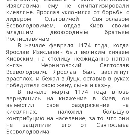
Изяславича, ему не симпатизировали
киевляне. Ярослав уклонился от борьбы с
лидером Ольговичей Святославом
Всеволодовичем, отдав Киев своим
младшим двоюродным братьям
Ростиславичам.
В начале
февраля
1174 года
, когда
Ярослав
Изяславич
был великим князем
Киевским, на столицу
неожиданно напал
князь Черниговский Святослав
Всеволодович
.
Ярослав был, застигнут
врасплох
, и
бежал в Луцк, оставив в руках
победителя свою жену, сына и казну.
В начале марта 1174 года вновь
вернувшись на княжение в Киев,
о
н
выместил своё раздражение на
киевлянах
,
наложил большую
контрибуцию на население
,
за то, что они
не
защитили
его от Святослава
Всеволод
ов
ича
.