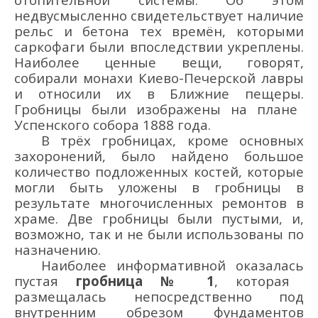
недвусмысленно свидетельствует наличие
рельс и бетона тех времён, которыми
саркофаги были впоследствии укреплены.
Наиболее ценные вещи, говорят,
собирали монахи Киево-Печер
ской лавры
и
относили
их в Б
лижние пещеры.
Гробницы
были
изображены на плане
Успенского собора 1888 г
ода
.
В трёх
гробницах
, кроме основных
захоронений, было найдено большое
количество подложенных костей, которые
могли быть уложены в
гробницы
в
результате мног
очисленных ремонтов в
храме. Две гробницы
были пустыми, и,
возможно, так и не были использованы по
назначению.
Наиболее информативной
оказал
ась
пустая
гробница № 1
, которая
размещал
ась
непосредственно под
внутренним обрезом фундаментов