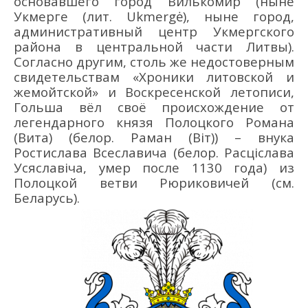
основавшего город Вилькомир (ныне
Укмерге (лит. Ukmergė), ныне город,
административный центр Укмергского
района в центральной части Литвы).
Cогласно другим, столь же недостоверным
свидетельствам «Хроники литовской и
жемойтской» и Воскресенской летописи,
Гольша вёл своё происхождение от
легендарного князя Полоцкого Романа
(Вита) (белор. Раман (Віт)) – внука
Ростислава Всеславича (белор. Расціслава
Усяславіча, умер после 1130 года) из
Полоцкой ветви Рюриковичей (см.
Беларусь).