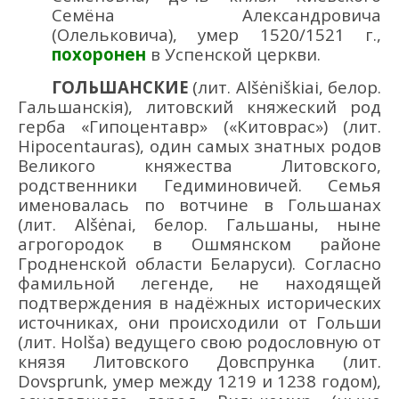
Семёна Александровича
(Олельковича),
умер 1520/1521 г.,
похоронен
в Успенско
й церкви
.
ГОЛЬШАНСКИЕ
(лит.
Alšėniškiai
, белор.
Гальшанскія)
, литовский
княжеский род
герба «Гипоцентавр» («Китоврас») (лит.
Hipocentauras), один самых знатных родов
Великого княжества Литовского,
родственники Гедиминовичей. Семья
именовалась по вотчине в Гольшанах
(лит. Alšėnai, белор. Гальшаны, ныне
агрогородок в Ошмянском районе
Гродненской области Беларуси). Согласно
фамильной легенде, не находящей
подтверждения в надёжных исторических
источниках, они происходили от Гольши
(лит. Holša) ведущего свою родословную от
князя Литовского Довспрунка (лит.
Dovsprunk, умер между 1219 и 1238 годом),