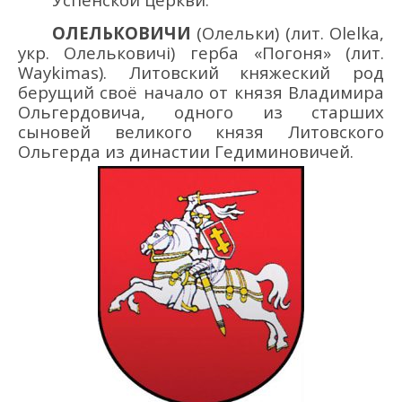
ОЛЕЛЬКОВИЧИ
(Олельки)
(
лит. Olelka
,
укр
.
Олелькович
і
)
герба «Погоня
»
(лит.
Waykimas
)
. Л
итовский
княжеский род
берущий своё начало
от
князя
Владимир
а
Ольгердовича, одного
из старших
сыновей великого князя Литовского
Ольгерда из династии Гедиминовичей.