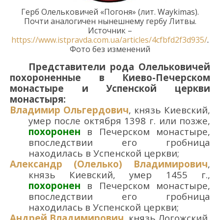
Герб
Олельковичей
«Погоня»
(лит.
Waykimas
)
.
Почти аналогичен нынешнему
герб
у
Литвы
.
Источник –
https://www.istpravda.com.ua/articles/4cfbfd2f3d935/
.
Фото
без изменений
Представители рода Олельковичей
похороненные в
Киево-
Печерском
монастыре и Успенско
й церкви
монастыря
:
Владимир Ольгердович
,
князь Киевский,
умер после
октября
1398 г
.
или позже
,
похоронен
в
Печерском монастыре,
впоследствии его гробница
находилась в
Успенско
й
церкви
;
Александр (Олелько) Владимирович
,
князь Киевский,
умер 145
5
г.
,
похоронен
в
Печерском монастыре,
впоследствии его гробница
находилась
в Успенской
церкви
;
Андрей Владимирович
,
князь Логожский
,