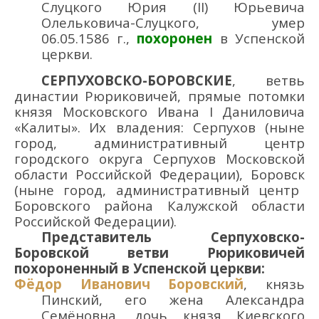
Слуцкого
Юрия (II) Юрьевича
Олельковича-
Слуцкого, умер
06.05.
1586 г.
,
похоронен
в Успенско
й
церкви
.
СЕРПУХОВСКО-БОРОВСКИЕ
,
ветвь
династии
Рюриковичей
, прямые
потомки
князя Московского Ива
н
а
I
Дани
лович
а
«Калиты»
.
Их владения:
Се
рпухов (ныне
город
, административный
центр
городского округа Серпухов Московской
области
Российской Федерации), Бо
ровск
(ныне
город
,
административный центр
Боровского района Калужской области
Российской Федерации)
.
Представител
ь
Серпуховско-
Боровск
ой ветви Рюриковичей
похороненный
в Успенско
й церкви
:
Фёдор Иванович Боровский
, князь
Пинский,
его жена Александра
Семёновна, дочь князя
Киевского