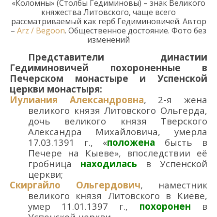
«Коломны
»
(Столбы Гедиминовы)
– знак Великого
княжества Литовского,
чаще всего
рассматриваемый как герб Гедиминовичей. Автор
–
Arz
/
Begoon
. Общественное достояние. Фото без
изменений
Представители
династии
Гедиминовичей похороненные в
Печерском
монастыре и Успенской
церкви
монастыря
:
Иулиания Александровна
,
2-я жена
великого князя Литовского Ольгерда,
дочь великого князя Тверского
Александра Михайловича
,
умерла
17.03.1391 г.
,
«
положена
бысть в
Печере на Кыеве»,
впоследствии
её
гробница
находилась
в Успенско
й
церкви
;
Скиргайло Ольгердович
,
наместник
великого князя Литовского в Киеве,
умер
11.01.
139
7
г
.
,
похоронен
в
Успенской церкви
.