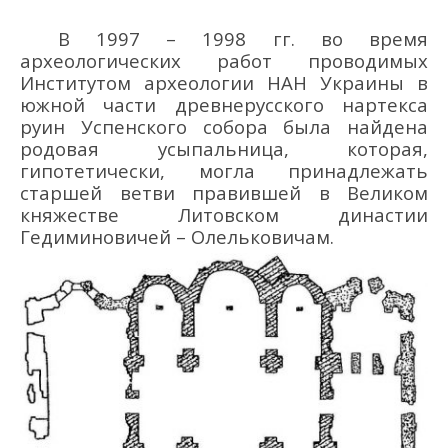
В 1997 – 1998 гг. в
о время
археологических работ проводимых
Институтом археологии НАН Украины в
южной части
древнерусского
нартекса
руин
Успенского собора была найдена
родовая усыпальница, которая,
гипотетически
,
могла
принадлежа
ть
старшей ветв
и правившей в Великом
княжестве
Литовском династии
Гедиминовичей
–
Олелькович
ам
.