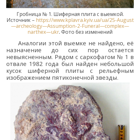
Гробница
№
1. Шиферная плита с выемкой.
Источник –
https
://
www
.
kplavra
.
kyiv
.
ua
/
ua
/25-
August
—
archeology
—
Assumption
-2-
Funeral
—
complex
—
narthex
—
ukr
.
Фото без изменений
Аналогии этой выемке не найдено
, е
ё
назначение до сих пор остается
невыясненным. Рядом с саркофагом № 1 в
отвале 1982 года был найден небольшой
кусок шиферной плиты с рельефным
изображением пятиконечной звезды.