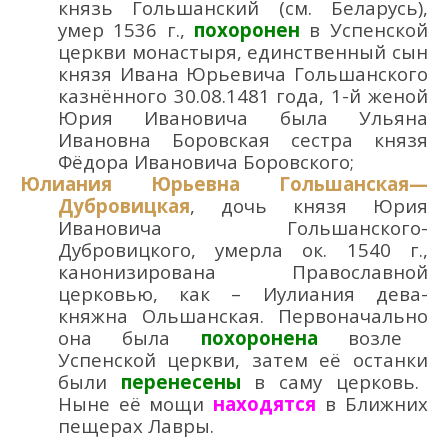
князь Гольшанский
(см. Беларусь)
,
умер 1536 г.,
похоронен
в
Успенской
церкви монастыря,
единственный сын
князя Ивана Юрьевича Гольшанского
к
азнё
нного 30.08.1481 года,
1-й
жен
ой
Юрия Ивановича была
Ульяна
Ивановна Боровская сестра князя
Фёдора Ивановича Боровского
;
Юлиания Юрьевна Гольшанская
—
Дубровицкая
,
дочь князя Юрия
Ивановича
Гольшанского
-
Дубровицк
ого
,
ум
ерла
ок. 15
40
г.
,
канонизирован
а П
равославной
церковью
, как –
И
улиания
де
ва
-
княжн
а
Ольшанск
ая
.
Первоначально
она была
похоронена
возле
Успенско
й церкви
,
затем
её останки
были
перенесе
н
ы
в
саму
церковь
.
Ныне её мо
щи
находятся
в Ближних
пещ
ерах
Л
авры
.