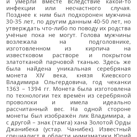
и умерли вместе вследствие какой-то
инфекции или несчастного случая.
Позднее к ним был подхоронен мужчина
30-35 лет
,
по другим данным 40-50 лет
,
но
утверждать ч
то-либо по поводу их родства
учё
ные пока не могут.
Г
олова
мужчины
возлежала на подголовнике,
изготовленном из кирпича на
известковом растворе и покрытом
златотканой парчовой тканью. Здесь же
была найдена уникальная серебряная
монет
а
XIV века, князя
Киевского
Владимира Ольгердовича
, год чеканки
1363
–
1394 гг. Монета была изготовлена
по технологии тех времён из серебряной
проволок
и и имела идеально
рассчитанный
вес. На одной стороне
монеты был изображён лик Владимира, а
с другой –
знак (
тамга
)
хана
Золотой Орды
Джанибека
(устар.
Чанибек
)
.
Известный
специалист в области нумизматики Юрий