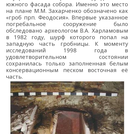
южного фасада со
бора. Именно это место
на плане
М.
М.
Захарченко обозначено как
«
гроб прп. Феодосия».
Впервые указанное
погребальное сооружение
было
обследовано
археологом
В.
А.
Харламовым
в 1982 году, шурф которого попал на
западную часть
гробницы
.
К моменту
исследований 1998 года в
удовлетворительном состоянии
сохранилась только заполненная белым
консервационным песком восточная е
ё
часть.