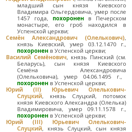
младший сын князя
Киевского
Владимир
а
Ольгердович
а,
умер
после
1457 г
ода
,
похоронен
в
Печерском
монастыре, его гроб находился в
Успенской церкви
;
Семён Александрович (Олелькович)
,
князь Киевский,
умер
03.12.
1470 г.
,
похоронен
в Успенско
й церкви
;
Василий Семёнович
, князь Пинский
(см.
Беларусь)
,
сын князя
Киевского
Семён
а
Александрович
а
(Олелькович
а
)
,
умер
04.06.
1495 г.
,
похоронен
в Успенско
й церкви
;
Юрий (II) Юрьевич Олелькович-
Слуцкий
, князь Слуцкий, потомок
князя
Киевского
Александра (Олелька)
Владимировича, умер 09.11.1578 г.
,
похоронен
в Успенско
й церкви
;
Юрий (III) Юрьевич Олелькович-
Слуцкий
, князь Слуцкий, сын князя