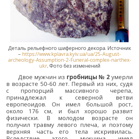
Деталь рельефного шиферного декора.
Источник
–
https://www.kplavra.kyiv.ua/ua/25-August-
archeology-Assumption-2-Funeral-complex-narthex-
ukr
.
Фото без изменений
Двое мужчин из
гробницы
№ 2
умерли
в возрасте 50-60 лет. Первый из них, судя
с пропорций массивного черепа,
принадлежал к северной ветви
европеоидов.
Он имел большой рост
,
около 176 см
,
и был хорошо развит
физически. В молодом возрасте он
получил травму левого плеча, и поэтому
верхняя часть его тела искривилась.
Вследствие этого мужчина имел