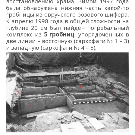
восстановлению
храма
.
Зимой 1997 года
была обнаружена нижняя часть
какой-то
гробницы
из овручского розового шифера.
К апрелю 1998 года в общей сложности
на
глубине 20 см был
найден
погребальный
комплекс из
5
гробниц
,
упорядоченных в
две линии
–
восточную (саркофаги № 1
–
3)
и западную (саркофаги № 4
–
5).