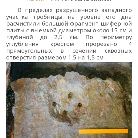
В пределах разрушенного западного
участка
гробницы
на уровне его дна
расчистили большой фрагмент шиферной
плиты с
выемкой
диаметром около 15 см и
глубиной до 2,5 см. По периметру
углубления крестом прорезано 4
прямоугольны
х
в сечении сквозны
х
отверстия
размер
ом
1,5
на
1,5
см.