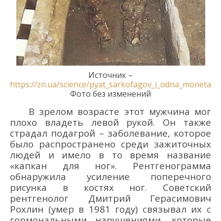
Источник
–
https://zn.ua/science/pyat_sarkofagov_i_odna_moneta.h
Фото без изменений
В зрелом возрасте этот мужчина мог
плохо владеть левой рукой. Он также
страдал подагрой – заболевание, которое
было распространено среди зажиточных
людей и имело в то время название
«капкан для ног». Рентгенограмма
обнаружила усиление поперечного
рисунка в костях ног. Советский
рентгенолог
Дмитрий
Герасимович
Рохлин
(умер в 1981 году)
связывал их с
гормональными нарушениями, которые