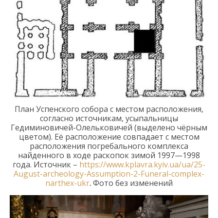
План
Успенского
собора с местом
расположения
,
согласно источникам, усыпальницы
Гедиминовичей-Олельковичей (выделено чёрным
цветом)
.
Её расположение
совпадает с местом
расположения
погребального комплекса
найденн
ого
в
ходе
раскоп
ок зимой
1997
—
1998
г
ода. Источник
–
https://www.kplavra.kyiv.ua/ua/25-
August-archeology-Assumption-2-Funeral-complex-
narthex-ukr
.
Фото без изменений