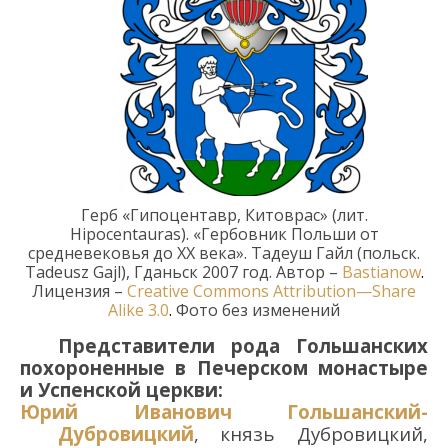
Герб
«
Гипоцента
вр, Китоврас
»
(лит.
Hipocentauras
).
«Гербовник Польши от
средневековья до XX века»
.
Тадеуш
Гайл
(
польск
.
Tadeusz Gajl)
, Гданьск 2007 год. Автор –
Bastianow
.
Лицензия
–
Creative
Commons
Attribution
—
Share
Alike
3.0
.
Фото
без
изменений
Представители рода
Гольшанских
п
охороненные в
Печерском монастыре
и Успенской церкви
:
Юрий Иванович Гольшанский
-
Дубровицкий
,
князь Дубровицкий,