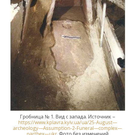
Гробница № 1.
Вид с запада.
Источник –
https
://
www
.
kplavra
.
kyiv
.
ua
/
ua
/25-
August
—
archeology
—
Assumption
-2-
Funeral
—
complex
—
narthex
—
ukr
.
Фото без изменений