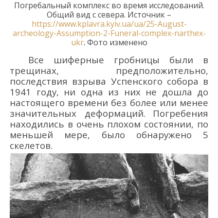
Погребальный комплекс во время исследований.
Общий вид с севера.
Источник –
https://www.kplavra.kyiv.ua/ua/25-August-
archeology-Assumption-2-Funeral-complex-narthex-
ukr
.
Фото изменен
о
Все ш
иферные гробницы
были
в
трещинах
, предположительно,
последствия
взрыва Успенского собора в
1941 году,
ни одна из них не дошла до
настоящего времени без более или менее
зн
ачительных
деформаций.
Погребения
находились в очень плохом состоянии, по
меньшей мере,
было
обнаружено 5
скелетов.