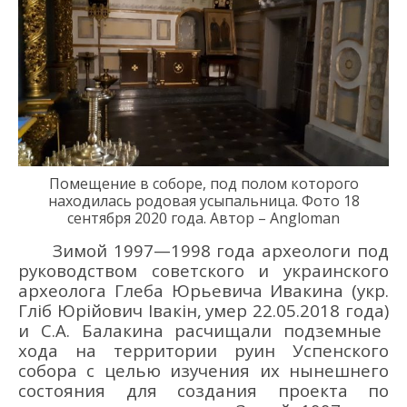
Помещение
в соборе
,
под полом которого
находил
ась родовая
усыпальниц
а
.
Фото
18
сентября 2020 года.
Автор – Angloman
Зимой 1997
—
1998
г
ода
археологи
под
руководством
советск
ого
и украинск
ого
археоло
га
Г
леба
Ю
рьевича
Ивакина
(укр.
Гліб Юрійович Івакін
,
умер
22.05.
2018
год
а
)
и С.
А. Балакин
а
расчищали подземные
хода на территории
руин Успенского
собора с целью изучения их нынешнего
состояния
для создания проекта по