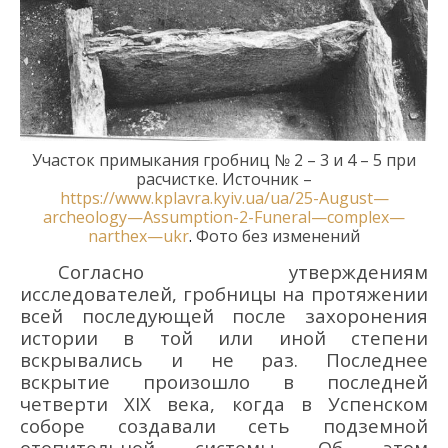
Участок примыкания
гробниц
№ 2
–
3
и 4
–
5
при
расчистке.
Источник –
https
://
www
.
kplavra
.
kyiv
.
ua
/
ua
/25-
August
—
archeology
—
Assumption
-2-
Funeral
—
complex
—
narthex
—
ukr
.
Фото без изменений
Согласно утверждениям
исследователей
,
гробницы
на протяжении
всей последующей после захоронения
истории
в той или иной степени
вскрывались и не раз. Последнее
вскрытие произошло в
последней
четверти
XIX века,
когда в
Успенском
соборе создавали сеть подземной
отопительной системы.
Об этом