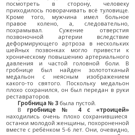
посмотреть в сторону, человеку
приходилось поворачивать всё туловище.
Кроме того, мужчина имел больное
правое колено, а, следовательно,
похрамывал. Сужение отверстия
позвоночной артерии вследствие
деформирующего артроза в нескольких
шейных позвонках могло привести к
хроническому повышению артериального
давления и частой
головной боли. В
гробнице
был найден золототканый
медальон с неясным изображением
какого-то святого.
Поскольку
медальон
плохо сохранился,
он был
передан в руки
реставраторов.
Гробница № 3
была
пуст
ой
.
В
гробнице
№ 4
с «троицей»
находились очень плохо сохранившиеся
останки молодой женщины, похороненной
вместе с ребёнком 5-6 лет. Они, очевидно,