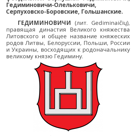
Гедиминовичи-Олельковичи,
Серпуховско-
Боровски
е
, Гольшански
е
.
ГЕДИМИНОВИЧИ
(лит. Gediminaičių),
правящая династия Великого княжества
Литовского и общее название княжеских
родов Литвы, Белоруссии, Польши, России
и Украины, восходящих к родоначальнику
великому князю Гедимину.