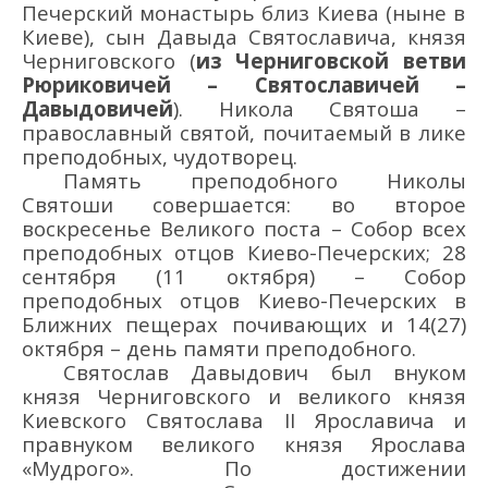
Печерск
ий
мон
астыр
ь близ Киева (ныне
в
Киев
е
)
,
сын Давыда Святославича, князя
Ч
ерниговского
(
из Черниговской ветви
Рюриковичей
– Святославиче
й –
Давыдовичей
)
.
Никола
Святоша
–
православный святой
, почитаемый в лике
преподобных, чудотворец.
Память преподобного Николы
Святоши совершается: во второе
воскресенье Великого поста – Собор всех
преподобных отцов Киево-Печерских; 28
сентября (11 октября) – Собор
преподобных отцов Киево-Печерских в
Ближних пещерах почивающих и 14(27)
октября – день памяти преподобного.
Святослав Давыдович
был внуком
князя Че
рниговского и великого князя
К
иевского Святослава II Ярославича
и
правнук
ом великого князя Ярослава
«Мудрого»
.
По достижении