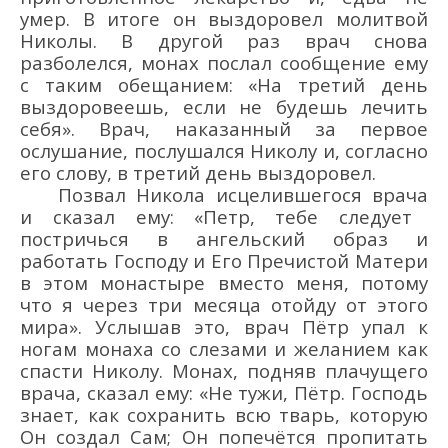
умер
.
В итоге он
выздоровел молитвой
Николы
.
В другой раз врач с
нова
разболелся,
монах
послал
сообщение
ему
с таким обещанием:
«На третий день
выздоровеешь, если не будешь лечить
себя»
. Врач, наказанный за первое
ослушание, послушался
Николу и, согласно
его слову, в
третий день выздоровел.
П
озвал
Никола
исцелившегося
врача
и сказал ему:
«Петр, тебе следует
постричься в ангельский образ и
работать Господу и Его Пречистой Матери
в этом монастыре вместо меня, потому
что я через три месяца отойду от этого
мира».
Услышав это,
врач
Пётр упал к
ногам
монаха
со слезами
и желанием как
спасти
Николу
.
Монах
, подняв плачущего
врача, сказал ему:
«Не тужи, Пё
тр. Господь
знает, как сохранить всю тварь, которую
Он создал С
ам; Он попечё
тся пропитать