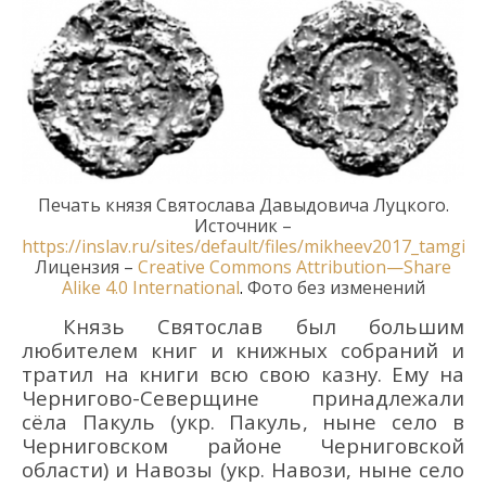
Печать
князя
Святослава Давыдовича Луцкого.
Источник
–
https
://
inslav
.
ru
/
sites
/
default
/
files
/
mikheev
2017_
tamgi
_
s
Лицензия
–
Creative
Commons
Attribution
—
Share
Alike
4.0
International
.
Фото без изменений
Князь Святослав был большим
любителем книг и книжных собраний и
тратил на книги всю свою казну. Ему на
Чернигово-Северщине принадлежали
сёла Пакуль (укр. Пакуль, ныне село в
Черниговском районе Черниговской
области) и Навозы (укр. Навози, ныне село