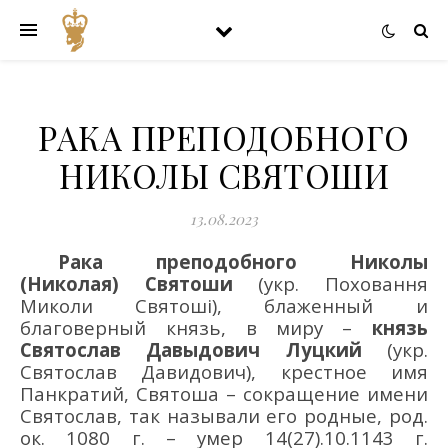
РАКА ПРЕПОДОБНОГО
НИКОЛЫ СВЯТОШИ
13.08.2023
Рака
преподобного
Николы
(
Николая) Святоши
(укр.
Поховання
Миколи
Святоші
)
, б
лаженный и
благоверный князь
,
в миру
–
князь
Святослав Давыдович Луцкий
(укр.
Святослав Давидович
)
,
крестное имя
Панкратий, Святоша – сокращение имени
Святослав, так называли его родные,
род
.
о
к. 1080
г. – умер 14(27).10.1143
г.