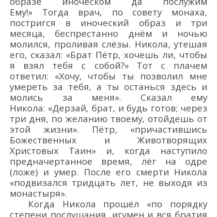
образе иноческом да послужим
Ему!»
Тогда врач, по совету
монаха
,
пос
тригся в иноческий образ и три
месяца, беспрестанно днё
м и ночью
молился,
проливая
слё
зы.
Никола
, утешая
его, сказал:
«Брат Пё
тр, хочешь ли, чтобы
я взял тебя с собой?»
Тот с плачем
отве
тил
:
«Хочу, чтобы ты позволил мне
умереть за тебя, а ты останься здесь и
молись за меня»
. Сказал ему
Никола
:
«Дерзай, брат, и будь готов; через
три дня, по
желанию твоему, отойдешь от
этой жизни»
.
Пё
тр,
«
причастившись
Божественных и Животворящих
Христовых Таин
» и
, когда наступило
предначертанное
время,
лёг
на одре
(ложе)
и
умер
. По
сле
его
смерти
Никола
«
подвизался тридцать лет, не выходя из
монастыря
»
.
Когда
Никола
прошё
л
«
по порядку
степени послушания, игумен и вся братия