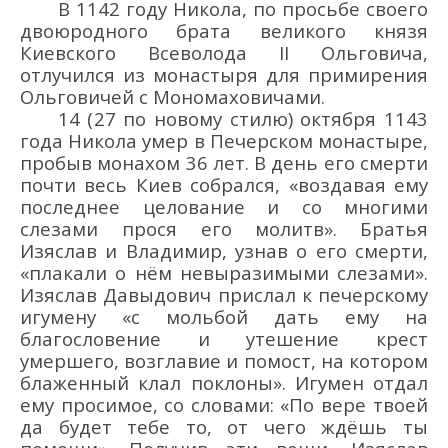
В 1142 году Никола, по просьбе своего
двоюродного брата великого князя
Киевского Всеволода II Ольговича,
отлучился из монастыря для примирения
Ольговичей с Мономаховичами.
14
(
27
по новому стилю)
октября 1143
года
Никол
а
умер
в Печерском монастыре
,
пробыв монахом 36 лет.
В день
его
смерти
почти
весь
Киев
собрался
,
«
воздавая ему
последнее целование и со многими
слезами прося его молитв
»
.
Братья
Изяслав и Владимир,
узнав о
его
смерти,
«
плакали о нё
м
невыразимыми слезами
»
.
Изяслав
Давыдович
прислал к
печерскому
игумену
«
с мольбой дать ему на
благословение и утешение крест
умершего, возглавие и помост, на котором
блаженный клал поклоны
»
.
Игумен
от
дал
ему
просимое
,
со словами:
«По вере тво
ей
да будет тебе то, от чего ждё
шь ты