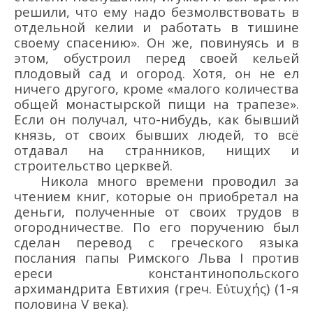
решили, что ему надо безмолвствовать в
отдельной
келии и работать в тишине
своему спасению
»
. Он же, повинуясь
и в
этом
,
обустроил перед своей кельей
плодовый сад
и огород
.
Хотя, он н
е
ел
ничего
другого
, кроме
«
малого количества
общей монастырской пищи на трапезе
»
.
Если
он
получал,
что-нибудь, как
бывший
княз
ь
, от своих бывших людей, то всё
отдавал
на странников, нищих и
строительство
церквей
.
Никола много времени проводил за
чтением книг, которые он приобретал на
деньги, полученные от своих трудов в
огородничестве. По его поручению был
сделан перевод с греческого языка
послания папы Римского Льва I против
ереси константинопольского
архимандрита Евтихия (греч. Εὐτυχής) (1-я
половина V века).