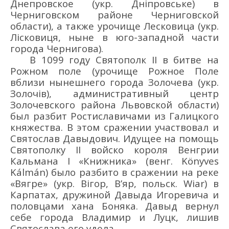
Днепровское (укр. Дніпровське) в
Черниговском районе Черниговской
области), а также урочище Лесковица (укр.
Лісковиця, ныне в юго-западной части
города Чернигова).
В 1099 году
Святополк II
в битве
на
Рожном поле
(
урочище Рожное Поле
вблизи нынешнего города Золочева (укр.
Золочів), административный центр
Золочевского района Львовской области)
был разбит Ростиславичами из Галицкого
княжества. В этом сражении участвовал и
Святослав Давыдович. Идущее на помощь
Святополку II войско короля Венгрии
Кальмана I «Книжника» (венг. Könyves
Kálmán) было разбито в сражении на реке
«Вягре» (укр. Вігор, В’яр, польск. Wiar) в
Карпатах, дружиной Давыда Игоревича и
половцами хана Боняка. Давыд вернул
себе города Владимир и Луцк, лишив
Святослава его удела.