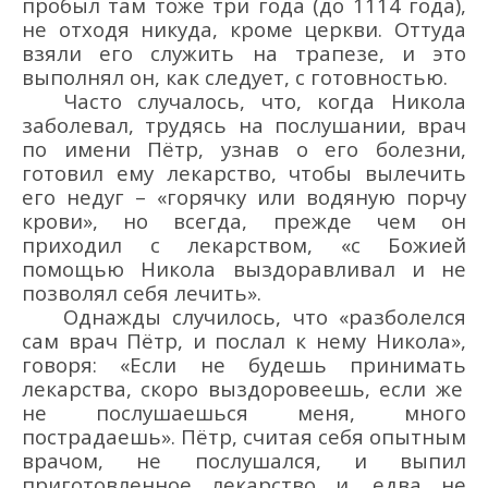
пробыл там тоже три года
(до 1114 года)
,
не отходя никуда, кроме церкви
.
Оттуда
взяли его служить на трапезе, и это
выполнял
он, как следует, с готовностью
.
Часто случалось, что
,
когда
Никола
заболевал, трудясь на по
слушании, врач
по имени Пё
тр, узнав о
его болезни
,
готовил
ему лекарство, чтобы
вылечить
его недуг
–
«
горячку или водяную порчу
крови
»
, но всегда, прежде чем он
приходил с лекарством,
«
с
Божией
помощью
Никола выздоравливал и не
позволял себя лечить
»
.
Однажды случилось, что
«
разболелся
сам врач
Пётр
, и послал к нему
Никола
»,
говоря:
«Если не будешь принимать
лекарства, скоро выздоровеешь,
если же
не послушаешься меня, много
пострадаешь».
Пётр,
считая себя опытным
врачом, не послушался,
и
выпил
приготовленное лекарство и, едва не