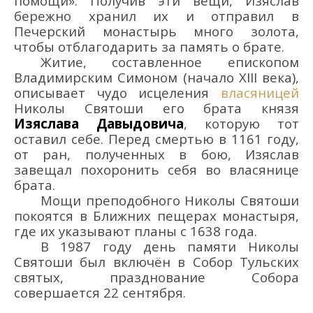
помощи». Получив эти вещи,
Изяслав
бережно хранил их и
отправил в
Печерский
монастырь много золота,
чтобы отблагодарить за память о брате.
Житие, составленное епископом
Владимирским Симоном (начало XIII века),
описывает чудо исцеления
власяницей
Николы Святоши его брата князя
Изяслава Давыдовича
, которую тот
оставил себе. Перед смертью в 1161 году,
от ран, полученных в бою, Изяслав
завещал похоронить себя во власянице
брата.
Мощи
преподобного Николы Святоши
покоятся
в Ближних пещерах
монастыря,
где их указывают
планы
с 1638 года.
В 1987 году
день памяти
Никол
ы
Святоши был включ
ён
в Собор Тульских
святых,
празднование Собора
совершается 22 сентября.