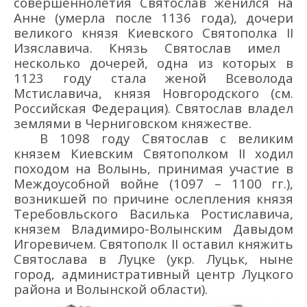
совершеннолетия
Святослав
женился
на
Анне (умерла после 1136 года), дочери
велик
ого
княз
я Киевского
Святополк
а
II
Изяславича
. Князь Святослав
имел
несколько дочерей,
одна из
которых
в
1123 году
стала
женой Всеволода
Мстиславича
,
князя
Новгородского (см.
Российская Федерация)
. Святослав владел
землями в Черниговском княжестве.
В 109
8
году Святослав
с великим
князем
Киевским
Святополком II
ходил
походом
на Волынь
, принимая
участие в
Междоусобной войне
(1097 – 1
10
0
гг.)
,
возникшей по причине ослепления князя
Теребовльского Василька
Ростиславича,
князем Владимиро-Волынским Давыдом
Игоревичем
.
Святополк II
оставил княжить
Святослава
в Луцке
(укр.
Луцьк
, ныне
город,
административный центр Луцкого
района
и Волынской области
)
.