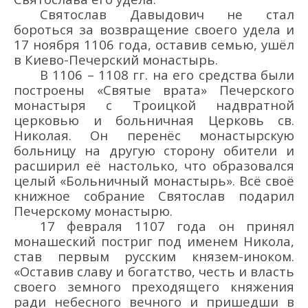
Святослав Давыдович не стал
бороться за возвращение своего удела и
17 ноября 1106 года, оставив семью,
ушёл
в
Киево-
Печерск
ий
монастыр
ь.
В 1106 – 1108 гг. н
а его средства
были
построены «С
вятые в
рата
» Печерского
монастыря с Троицкой надвратной
церковью и больничная Церковь св.
Николая. Он перенёс монастырскую
больницу на другую сторону обители и
расширил её настолько, что образовался
целый «Больничный монастырь».
Всё своё
книжное собрание
Святослав подарил
Печерскому монастырю.
17 февраля 1107 года он
принял
монашеский постриг
под именем
Никола
,
став первым русским князем-иноком
.
«
Оставив славу и богатство, честь и власть
свое
го земного преходящего княжения
ради небесного вечного и пришедши в