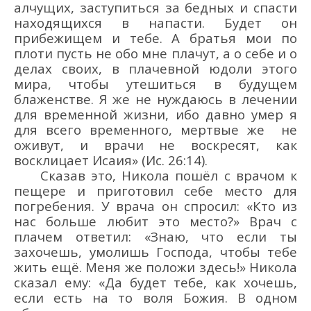
алчущих, заступиться за бедных и спасти
находящихся в напасти. Будет он
прибежищем и тебе. А братья мои по
плоти пуст
ь не обо мне плачут, а о себе и
о
делах своих, в плачевной юдоли этого
мира, чтобы утешиться в будущем
блаженстве. Я же не нуждаюсь в лечении
для временной жизни, ибо давно умер я
для всего временного, мертвые же не
оживут, и врачи не воскресят, как
восклицает Исаия
»
(Ис. 26:14)
.
Сказав это,
Никола пошё
л с врачом к
пещере и приготовил себе место для
погребения. У врача
он спросил
:
«Кто из
нас больше любит это место?»
Врач с
плачем
ответил
:
«Знаю, что если ты
захочешь, умол
ишь Господа, чтобы тебе
жить ещё
. Меня же положи здесь!»
Никола
сказал ему:
«Да будет тебе, как хочешь,
если есть на то воля Божия. В одном