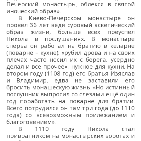
Печерский монастырь, облекся в святой
иноческий образ
»
.
В Киево-Печерском монастыре он
провёл 36 лет ведя суровый аскетический
образ жизни, больше всех преуспел
Никола в
послушаниях.
В монастыре
сперва он
работал
на братию
в келарне
(
поварне
– кухне
)
:
«
рубил дрова
и
на своих
плечах часто носил
их с берега, усердно
делал и всё прочее
»
, нужное для кухни.
На
втором году
(1108 год)
его братья
Изяслав
и Владимир, едва не заставили его
бросить
монашескую жизнь
.
«
Но истинный
п
ослушник выпросил со слезами ещё
один
год поработать на поварне для братии.
В
сего потрудился он там три года (до 1110
года)
со всевозможным прилежанием и
благоговением
»
.
В 1110 году Никола
стал
привратником
на монастырских воротах
и