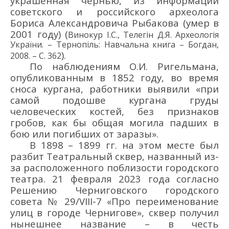
украшенная чернью
, из информации
советск
ого
и российск
ого археолога
Бориса Алекса
ндрович
а Рыбакова (умер в
2001 году)
(
Винокур І.С., Телегін Д.Я.
Археологія
України. – Тернопіль: Навч
альна книга – Богдан,
)
.
2008. – С. 36
2
П
о наблюдениям
О.И. Ригельмана,
опубликованным в 1852 году, во время
сноса кургана,
работники выявили «при
самой подошве кургана груды
человеческих костей, без признаков
гробов, как бы общая могила падших в
бою или погибших от
заразы».
В 1898
–
1899 г
г. на этом месте
был
разбит Театральный сквер, названный из-
за расположенного поблизости городского
театра. 21 февраля 2023 года
согласно
Решению Черниговского городского
совета № 29/VIII-7 «Про переименование
улиц в городе Чернигове»
,
сквер
получил
нынешнее
название
–
в
честь