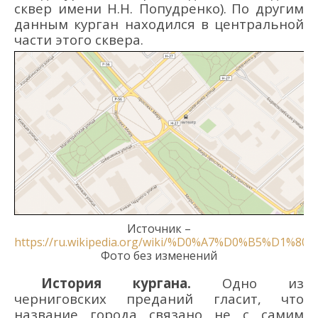
сквер имени Н.Н. Попудренко)
.
По другим
данным курган находился в
центральной
части
этого
сквера.
Источник –
https://ru.wikipedia.org/wiki/%D0%A7%D0%B5%D
Фото без изменений
История кургана.
О
дно из
черниговских
предани
й
гласит, что
название гор
ода связано не с самим