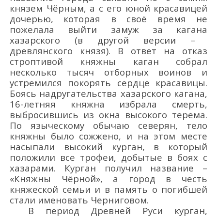
князем Чё
рным, а с его
юной
кр
асавицей
дочерью, которая в своё
время не
пожелала выйти замуж за
каган
а
хазарск
ого (в другой версии –
древлянского князя
)
. В ответ на отказ
строптивой кня
жны
каган
собрал
несколько тысяч отборных воинов и
устремился пок
орять сердце
красавицы
.
Б
оясь надругательства
хазарского кагана
,
16-летняя
княжна
избрала смерть,
выбросившись из окна высокого терема.
По языческ
ому обычаю
северян, тело
кня
жны
было сожжено,
и
на этом месте
насыпали высокий курган,
в который
положили все трофеи, добытые в боях с
хазарами
.
Курган получил название –
«К
няжны Ч
ё
рной», а город в честь
княжеской семьи и в память о погибшей
стали именовать Черниговом.
В период Древней Руси курган
,