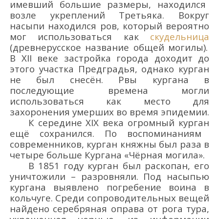
имевший большие размеры
, наход
ился
возле укреплений Т
ретьяк
а
.
Вокруг
насыпи находился ров, который вероятно
мог использоваться как
скудельница
(древне
русское название общей могилы
).
В XII веке з
астройка
города доходит до
этого участка
Предградья
, однако курган
не был
снесён.
Рвы кургана в
последующие времена могли
использоваться как место для
захоронения умерших
во время
эпидемии
.
К
середине XIX века огромн
ый
курган
ещё сохранился.
По воспоминаниям
современников, курган княжны был раза в
четыре больше
Кургана «
Чёрная могила
».
В 1851 году курган был раскопан
, его
уничтож
или
–
разровняли.
Под насыпью
кургана выявлено погребение воина в
кольчуге. Среди
сопроводительных
вещей
найдено серебряная оправа от рога тура,