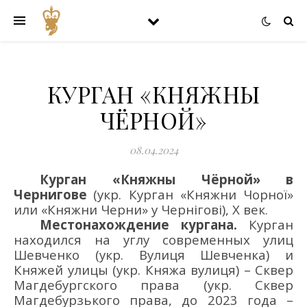
КУРГАН «КНЯЖНЫ
ЧЁРНОЙ»
08.04.2024
Курган «
Княжны Чё
рн
ой
»
в
Чернигове
(укр.
Курган «Княжни Чорної»
или «
Княжни Черни»
у Чернігові
)
,
X век
.
Местонахождение кургана.
Курган
находился на
углу современных улиц
Шевченко
(укр.
Вулиця Шевченка) и
Княж
ей
улиц
ы (укр.
Княжа вулиця)
–
Сквер
Магдебургского права (укр.
Сквер
Магдебурзького
права
,
до 2023 года –