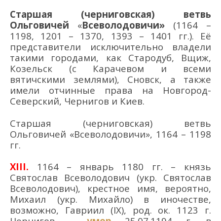
Старшая (черниговская) ветвь
Ольговичей
«
Всеволодовичи»
(1164 –
1198, 1201 – 1370, 1393 – 1401 гг.). Её
представители исключительно владели
такими городами, как Стародуб, Вщиж,
Козельск (с Карачевом и всеми
вятичскими землями), Сновск, а также
имели отчинные права на Новгород-
Северский, Чернигов и Киев.
Старшая (черниговская) ветвь
Ольговичей «Всеволодовичи», 1164 – 1198
гг.
XIII
.
1164 – январь 1180 гг. – князь
Святослав Всеволодович (укр. Святослав
Всеволодович), крестное имя, вероятно,
Михаил (укр. Михайло) в иночестве,
возможно, Гавриил (IX), род. ок. 1123 г.
Чернигов –
умер
25.07.1194 г. в