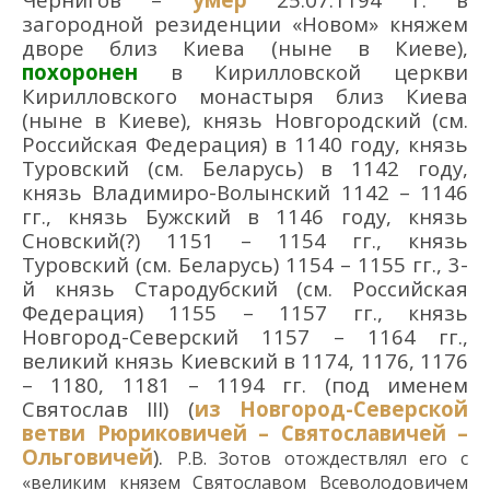
загородной резиденции «Новом» княжем
дворе близ Киева (ныне в Киеве),
похоронен
в Кирилловской церкви
Кирилловского монастыря близ Киева
(ныне в Киеве), князь Новгородский (см.
Российская Федерация) в 1140 году, князь
Туровский (см. Беларусь) в 1142 году,
князь Владимиро-Волынский 1142 – 1146
гг., князь Бужский в 1146 году, князь
Сновский(?) 1151 – 1154 гг., князь
Туровский (см. Беларусь) 1154 – 1155 гг., 3-
й князь Стародубский (см. Российская
Федерация) 1155 – 1157 гг., князь
Новгород-Северский 1157 – 1164 гг.,
великий князь Киевский в 1174, 1176, 1176
– 1180, 1181 – 1194 гг. (под именем
Святослав III) (
из
Новгород-Северской
ветви Рюриковичей – Святославичей –
Ольговичей
).
Р.В. Зотов отождествлял его с
«великим князем Святославом Всеволодовичем