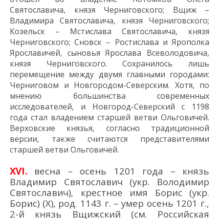
Святославича,
князя Черниговского;
Вщиж –
Владимира Святославича
, князя
Черниговского
;
Козельск – Мстислава Святославича
,
князя
Черниговского
;
Сновск –
Ростислава и Ярополка
Ярославичей
, сыновья
Ярослав
а
Всеволодович
а,
князя Черниговского
. Сохранилось лишь
перемещение между двумя главными городами:
Черниговом и Новгородом-Северским. Хотя
,
по
мнению большинства современных
исследователей,
и
Новгород-Северский с 1198
года стал владением старшей ветви
Ольговичей
.
Верховские князья
, согласно традиционной
версии
,
также счита
ются
представителями
старшей ветви Ольговичей.
XVI
.
весна – осень 1201 года – князь
Владимир Святославич (укр. Володимир
Святославич), крестное имя Борис (укр.
Борис) (X), род. 1143 г. – умер осень 1201 г.,
2-й князь Вщижский (см. Российская