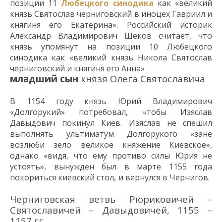
позиции 11
Любецкого синодика
как «великий
князь Святослав черниговский в иноцех Гавриил и
княгиня его Екатерина»
.
Российский историк
А
л
ександр Владимирович Шеков считает, что
князь упомянут на позиции 10 Любецкого
синодика как «великий князь Никола Святослав
черниговский и княгиня его Анна»
младший сын
князя Олега Святославича
В 1154 году
князь
Юрий
Владимирович
«Долгорукий» потребовал
,
чтобы Изяслав
Давыдович покинул Киев. Изяслав не спешил
выполнять ультиматум Долгорукого «зане
возлюби зело великое княжение Киевское»,
однако «видя, что ему противо силы Юрия не
устоять», вынужден был
в марте 1155 года
покориться
киевский
стол
,
и вернулся в Чернигов.
Черниговская ветвь Рюриковичей –
Святославичей – Давыдовичей, 1155 –
1157 гг.