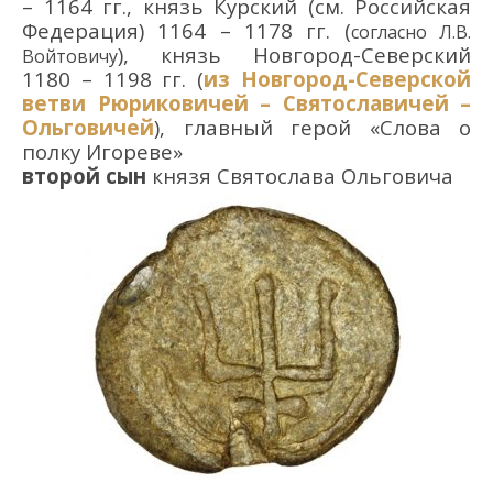
– 1164 гг., князь Курский (см. Российская
Федерация) 1164 – 1178 гг. (
согласно Л.В.
), князь Новгород-Северский
Войтовичу
1180 – 1198 гг. (
из
Новгород-Северской
ветви Рюриковичей – Святославичей –
Ольговичей
), главный герой «Слова о
полку Игореве»
второй сын
князя Святослава Ольговича