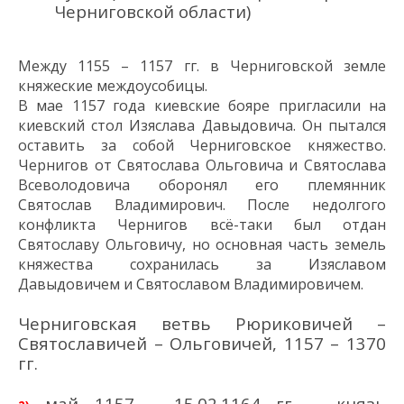
Черниговской области)
Между 1155 – 1157 гг. в Черниговской земле
княжеские
междо
усобицы.
В мае 1157 года киевские бояре пригласили на
киевский стол Изяслава Давыдовича.
Он пытался
оставить за собой Черниговское княжество.
Чернигов от Святослава Ольговича
и Святослава
Всеволодовича
оборонял
его
племянник
Святослав Владимирович.
После недолгого
конфликта
Чернигов
всё-таки был отдан
Святославу Ольговичу, но основная часть земель
княжества сохранилась за Изяславом
Давыдовичем
и Святославом Владимировичем.
Черниговская ветвь Рюриковичей –
Святославичей – Ольговичей, 1157 – 1370
гг.
май 1157 – 15.02.1164 гг. – князь