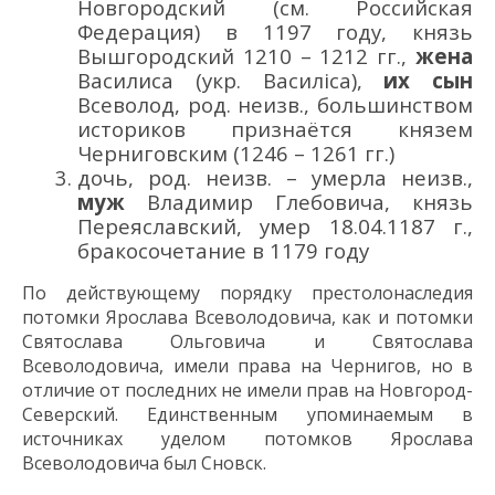
Новгородский (см. Российская
Федерация) в 1197 году, князь
Вышгородский 1210 – 1212 гг.,
жена
Василиса (укр. Василіса),
их сын
Всеволод, род. неизв., большинством
историков признаётся князем
Черниговским (1246 – 1261 гг.)
дочь, род. неизв. – умерла неизв.,
муж
Владимир Глебовича, князь
Переяславский, умер 18.04.1187 г.,
бракосочетание в 1179 году
По действующему порядку престолонаследия
потомки Ярослава Всеволодовича, как и потомки
Святослава Ольговича и Святослава
Всеволодовича, имели права на Чернигов, но в
отличие от последних не имели прав на Новгород-
Северский. Единственным упоминаемым в
источниках уделом потомков Ярослава
Всеволодовича
был Сновск
.