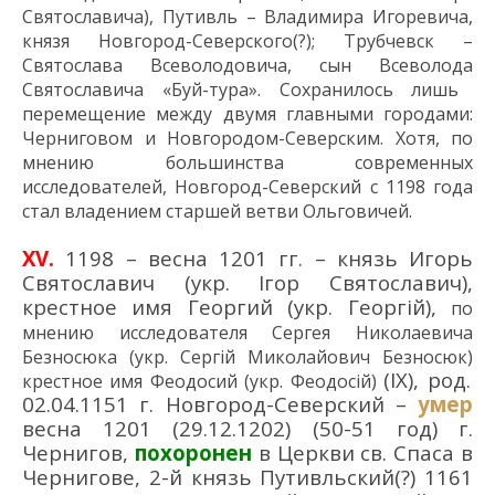
Святославича
), Путивль – Владимира Игоревича
,
князя
Новгород-Северского(?);
Трубчевск –
Святослава Всеволодовича
, сын
Всеволод
а
Святославич
а «
Буй-тур
а».
Сохранилось лишь
перемещение между двумя главными городами:
Черниговом и Новгородом-Северским. Хотя, по
мнению большинства современных
исследователей, Новгород-Северский с 1198 года
стал владением старшей ветви Ольговичей.
XV
.
1198 – весна 1201 гг. – князь Игорь
Святославич (укр. Ігор Святославич),
крестное имя Георгий (укр. Георгій),
по
мнению и
сследовател
я
Серге
я
Николаевич
а
Безносюк
а
(укр.
Сергій Миколайович Безносюк
)
(IX), род.
крестное имя
Феодосий
(укр.
Феодосій
)
02.04.1151 г. Новгород-Северский –
умер
весна 1201 (29.12.1202) (50-51 год) г.
Чернигов,
похоронен
в Церкви св. Спаса в
Чернигове, 2-й князь Путивльский(?) 1161