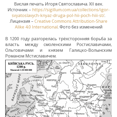
Вислая печать Игоря Святославича. XII век.
Источник –
https://sigillum.com.ua/collections/igor-
svyatoslavych-knyaz-druga-pol-hii-poch-hiii-st/
.
Лицензия –
Creative Commons
Attribution-Share
Alike 4.0 International
. Фото без изменений
В 1200 году разгорелась трёхсторонняя борьба за
власть между
смоленскими
Ростиславичами,
Ольговичами и князем Галицко-Волынским
Романом Мстиславичем.