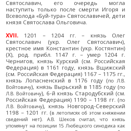
Святославич, его очередь могла
наступить только после смерти Игоря и
Всеволода «Буй-тура» Святославичей, дети
князя Святослава Ольговича.
XVII
.
1201 – 1204 гг. – князь Олег
Святославич (укр. Олег Святославич),
крестное имя Константин (укр. Костянтин)
(X), род. прибл. 1147 г. – умер 1204 г.
Чернигов, князь Курский (см. Российская
Федерация) в 1161 году, князь Вщижский
(см. Российская Федерация) 1167 – 1175 гг.,
князь Лопасненский в 1176 году (
по Л.В.
), князь Вырьский в 1185 году (
Войтовичу
по
), 6-й князь Стародубский (см.
Л.В. Войтовичу
Российская Федерация) 1190 – 1198 гг. (
по
), князь Новгород-Северский
Л.В. Войтовичу
1198 – 1201 гг. (
в летописях
об этом княжении
).
сведений нет
А.В. Шеков считал, что князь
упомянут на позиции 15 Любецкого синодика как