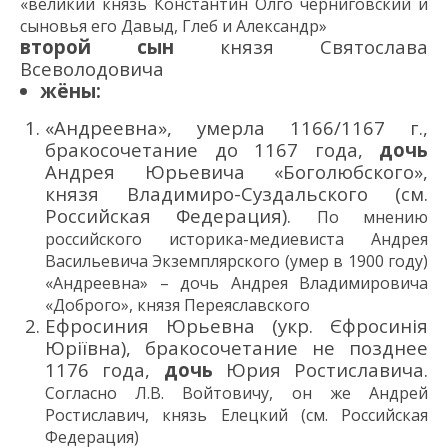
«великий князь Константин Олго черниговский и
сыновья его Давыд, Глеб и Александр»
второй сын
князя Святослава
Всеволодовича
жёны:
«Андреевна», умерла 1166/1167 г.,
бракосочетание до 1167 года,
дочь
Андрея Юрьевича «Боголюбского»,
князя Владимиро-Суздальского (см.
Российская Федерация).
По мнению
российского
историка
-медиевиста
Андрея
Васильевич
а
Экземплярского
(умер в 1900 году)
«Андреевна»
–
дочь Андрея Владимировича
«Доброго
», князя Переяславского
Ефросиния Юрьевна (укр. Єфросинія
Юріївна), бракосочетание не позднее
1176 года,
дочь
Юрия Ростиславича.
С
огласно
Л.В. Войтовичу, он же Андрей
Ростиславич
, княз
ь
Елецк
ий
(см. Российская
Федерация)