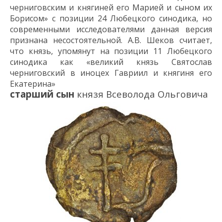
черниговским и княгиней его Марией и сыном их
Борисом» с позиции 24 Любецкого синодика,
но
современными исследователями данная версия
признана несостоятельной.
А.В. Шеков счита
ет
,
что князь
,
упомянут на позиции 11 Любецкого
синодика как «великий князь Святослав
черниговский в иноцех Гавриил и княгиня его
Екатерина»
старший сын
князя Всеволода Ольговича