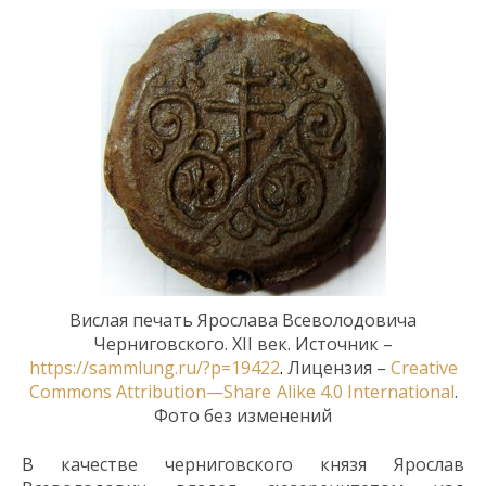
Вислая печать
Ярослава Всеволодовича
Черниговского
. XII век. Источник –
https://sammlung.ru/?p=19422
.
Лицензия –
Creative
Commons
Attribution
—
Share
Alike
4.0
International
.
Фото без изменений
В качестве черниговского князя Ярослав