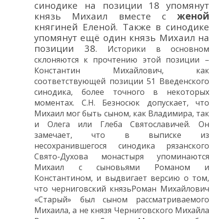
синодике на позиции 18 упомянут
князь Михаил вместе с
женой
княгиней Еленой. Также в синодике
упомянут ещё один князь Михаил на
позиции 38.
И
сторики в основном
склоняются к прочтению этой позиции
–
Константин Михайлович, как
соответствующей поз
иции
51 Введенского
синодика
,
более точного в некоторых
моментах.
С
.
Н
.
Безносюк
допускает, что
Михаил мог быть сыном
,
как
Владимира
, так
и
Олега
или
Глеба Святославичей
. Он
замечает, что в выписке из
несохранившегося синодика рязанского
Свято-Духова монастыря упоминаются
Михаил с сыновьями Романом и
Константином
, и выдвигает версию о том,
что
черниговский
князьРоман Михайлович
«Старый
»
был сыном расс
матриваемого
Михаила, а не князя
Черниговского
Михай
ла