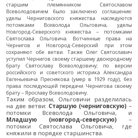
старшим племянником Святославом
Всеволодовичем
было заключено соглашение:
уделы
Черниговского
княжества наследуются
потомками Всеволода Ольговича, уделы
Новгород-Северского княжества
– потомками
Святослава Ольговича. Вотчинные права
на
Чернигов и Новгород-Северский при этом
сохраня
ют
обе ветви.
Также
Олег
Святославич
у
ступил Чернигов своему старшему двоюродному
брату Святославу Всеволодовичу
; по версии
российского и советского историка Александра
Евгеньевича Преснякова
(умер в 1929 году),
без
права последующей
передачи Чернигова своему
брату – Ярославу Всеволодовичу.
Таким образом, Ольговичи разделилась
на две ветви:
Старшую (черниговскую)
–
потомки Всеволода Ольговича, и
Младшую (новгород-северскую)
–
потомки Святослава Ольговича, где
княжили в порядке старшинства.