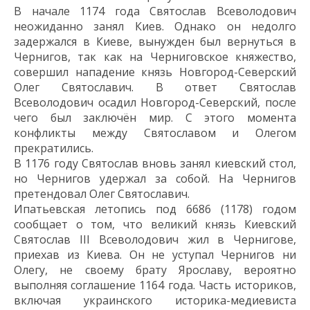
В начале 1174 года Святослав Всеволодович
неожиданно
занял
Киев.
Однако он недолго
задержался в Киеве, вынужден был вернуться в
Чернигов, так как на Черниговское княжество,
совершил нападение князь Новгород-Северский
Олег Святославич.
В ответ Святослав
Всеволодович осадил Новгород-Северский, после
чего был
заключён мир. С этого момента
конфликты между Святославом и Олегом
прекратились
.
В 1176 году Святослав
вновь
зан
ял
киевский стол
,
но Чернигов удерж
ал з
а собой
. На Чернигов
претендовал Олег Святославич
.
Ипатьевская летопись под
6686 (1178) годом
сообщает о том, что
великий князь Киевский
Святослав
III
Всеволодович
жил в Чернигове,
приехав из Киева
.
Он
не уступал Чернигов ни
Олегу, не
своему
брату Ярославу,
вероятно
выполняя соглашение
1164 год
а. Часть
исто
риков,
включая у
краинск
ого
историк
а
-медиевиста