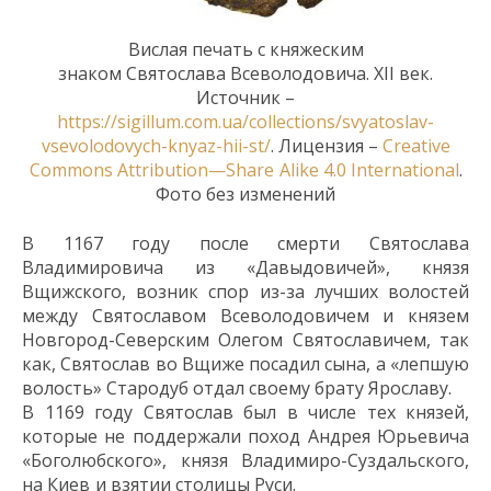
Вислая
печать с княжеским
знаком
Святослава
Всеволодовича.
XII
век.
Источник –
https://sigillum.com.ua/collections/svyatoslav-
vsevolodovych-knyaz-hii-st/
. Лицензия –
Creative
Commons
Attribution
—
Share
Alike
4.0
International
.
Фото без изменений
В 1167 году после смерти Святослава
Владимировича из «Давыдовичей», князя
Вщижского,
возник спор из-за
лучших
волостей
между Святославом Всеволодовичем и князем
Новгород-Северским Олегом Святославичем
, так
как,
Святослав во Вщиже
посадил
сына, а
«
лепшую
волость
» Стародуб о
тдал
своему брату
Ярославу
.
В 1169 году
Святослав был в числе тех князей,
которые не поддержали поход Андрея Юрьевича
«Боголюбского», князя Владимиро-Суздальского,
на Киев
и взятии столицы
Руси
.