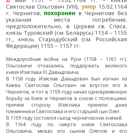
2)
Святослав Ольгович (VIII),
умер
15.02.1164
г. Чернигов,
похоронен
в Чернигове без
указания места погребения,
предположительно, в Церкви св. Спаса,
князь Туровский (см. Беларусь) 1154 – 1155
гг., князь Стародубский (см. Российская
Федерация) 1155 – 1157 гг.
Междоусобная война на Руси (1158 – 1161 гг.).
Ольговичи отказались поддержать великого
князя
Изяслава III Давыдовича.
В 1158 году
Изяслав Давыдович был изгнан из
Киева. Святослав
Ольгович
не
впустил
его
в
Чернигов, и тот
в 1159 году
начал одновременную
борьбу за Киев и Чернигов в союзе с половцами,
причём
сторону Изяслава приняли даже
племянники Святослава и его старший сын Олег.
В 1159 году
состоялся
съезд черниговских князей.
В 1164 году
по смерти
князя Святослава
Ольговича,
между его сыном Олегом
и
его