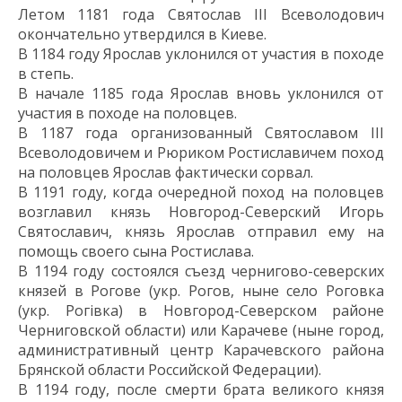
Летом 1181 года Святослав
III
Всеволодович
окончательно утвердился в Киеве.
В 1184 году Ярослав
уклонился
от участия в походе
в степь
.
В начале 1185 года Ярослав вновь уклонился от
участия в походе на половцев.
В 1187 года
организованный Святославом
III
Всеволодовичем и Рюриком Ростиславичем
поход
на половцев
Ярослав
фактически сорвал.
В 1191 году, когда очередной поход на половцев
возглавил
князь
Новгород-Северский
Игорь
Святославич, князь
Ярослав
отправил ему
на
помощь своего сына
Ростислава
.
В 1194 году состоялся съезд чернигово-северских
князей в Рогове (укр. Рогов, ныне село Роговка
(укр. Рогівка) в Новгород-Северском районе
Черниговской области) или Карачеве (ныне город,
административный центр Карачевского района
Брянской области Российской Федерации).
В 1194 году, п
осле смерти брата
великого князя