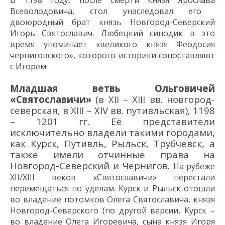
Всеволодовича
,
стол унаследовал его
двоюродный брат
князь
Новгород-Северский
Игорь
Святославич
.
Любецкий синодик
в это
время упоминает «
великого князя Феодосия
черниговского
»
, которого
историки
сопоставляют
с Игорем.
Младшая ветвь Ольговичей
«Святославичи»
(в XII – XIII вв. новгород-
северская, в XIII – XIV вв. путивльская), 1198
– 1201 гг. Её представители
исключительно владели такими городами,
как Курск, Путивль, Рыльск, Трубчевск, а
также имели отчинные права на
Новгород-Северский и Чернигов.
На рубеже
XII/XIII веков «Святославичи» перестали
перемещаться по уделам. Курск и Рыльск отошли
во владение потомков Олега Святославича
,
князя
Новгород-Северского
(по другой версии, Курск –
во владение Олега Игоревича
, сына князя Игоря