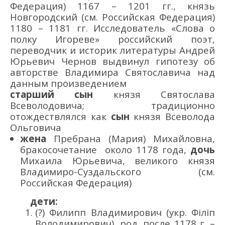
Федерация) 1167 – 1201 гг., князь
Новгородский (см. Российская Федерация)
1180 – 1181 гг. Исследователь «Слова о
полку Игореве» российский поэт,
переводчик и историк литературы Андрей
Юрьевич Чернов выдвинул гипотезу об
авторстве Владимира Святославича над
данным произведением
старший сын
князя Святослава
Всеволодовича; традиционно
отождествлялся как
сын
князя Всеволода
Ольговича
жена
Пребрана (Мария) Михайловна,
бракосочетание около 1178 года,
дочь
Михаила Юрьевича, великого князя
Владимиро-Суздальского (см.
Российская Федерация)
дети:
(?) Филипп Владимирович (укр. Філіп
Володимирович), род. после 1178 г. –