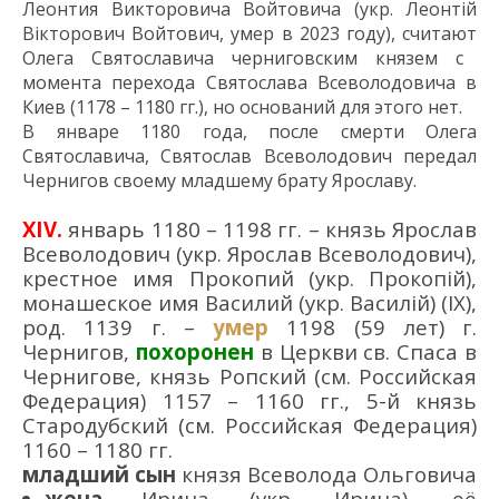
Леонтия
Викторович
а
Войтович
а (укр.
Леонтій
Вікторович Войтович
, умер в 2023
году
)
, считают
Олега Святославича черниговским князем
с
момента
перехода Святослава Всеволодовича
в
Киев
(117
8
–
1180
гг.
),
но оснований для этого нет.
В январе 1180 года, после смерти Олега
Святославича, Святослав
Всеволодович
передал
Чернигов
своему младшему брату Ярославу
.
XIV
.
январь 1180 – 1198 гг. – князь Ярослав
Всеволодович (укр. Ярослав Всеволодович),
крестное имя Прокопий (укр. Прокопій),
монашеское имя Василий (укр. Василій) (IX),
род. 1139 г. –
умер
1198 (59 лет) г.
Чернигов,
похоронен
в Церкви св. Спаса в
Чернигове, князь Ропский (см. Российская
Федерация) 1157 – 1160 гг., 5-й князь
Стародубский (см. Российская Федерация)
1160 – 1180 гг.
младший сын
князя Всеволода Ольговича
жена
Ирина (укр. Ирина), её