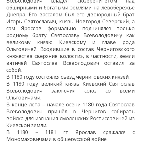
Всеволодович
вла
дел сюзеренитетом над
обширными
и богатыми землями на левобережье
Днепра. Его вассалом был
его
двоюродный брат
Игорь Святославич, князь Новгород-Северский, а
сам Ярослав формально подчинялся только
родному брату Святославу
Всеволодовичу
как
великому князю Киевскому и главе
рода
Ольговичей. Входившие в состав Черниговского
княжества «верхние волости», в частности, земли
вятичей
Святослав Всеволодович оставил за
собой
.
В 1180 году
состоялся
съезд черниговских князей.
В 1180 году
великий князь
Киевский Святослав
Всеволодович
заключил союз
со всеми
Ольговичами
.
В конце лета – начале осени 1180 года Святослав
Всеволодович
пришёл
в Чернигов собирать
войска для изгнания
смоленских
Ростиславичей
из
Киевской земли.
В 1180 – 1181 гг. Ярослав сражался с
Мономаховичами
в
общерусской
войне.