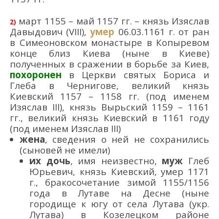
март 1155 – май 1157 гг. – князь Изяслав
2)
Давыдович (VIII),
умер
06.03.1161 г. от ран
в Симеоновском монастыре в Копыревом
конце близ Киева (ныне в Киеве)
полученных в сражении в борьбе за Киев,
похоронен
в Церкви святых Бориса и
Глеба в Чернигове, великий князь
Киевский 1157 – 1158 гг. (под именем
Изяслав III), князь Вырьский 1159 – 1161
гг., великий князь Киевский в 1161 году
(под именем Изяслав III)
жена
, сведения о ней не сохранились
(сыновей не имели)
их дочь
, имя неизвестно,
муж
Глеб
Юрьевич, князь Киевский, умер 1171
г., бракосочетание зимой 1155/1156
года в Лутаве на Десне (ныне
городище к югу от села Лутава (укр.
Лутава) в Козелецком районе