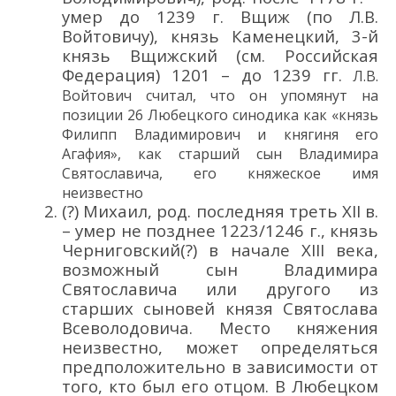
умер до 1239 г. Вщиж (по Л.В.
Войтовичу), князь Каменецкий, 3-й
князь Вщижский (см. Российская
Федерация) 1201 – до 1239 гг.
Л.В.
Войтович
считал, что
он
упомянут на
позиции
26
Любецкого синодика как «
к
няз
ь
Филипп Владимирович
и
княгиня его
Агафия
»
,
как старший сын
Владимира
Святославича,
его княжеское имя
неизвестно
(?) Михаил, род. последняя треть XII в.
– умер не позднее 1223/1246 г., князь
Черниговский(?) в начале XIII века,
возможный сын Владимира
Святославича или другого из
старших сыновей князя Святослава
Всеволодовича. Место княжения
неизвестно, может определяться
предположительно в зависимости от
того, кто был его отцом. В Любецком