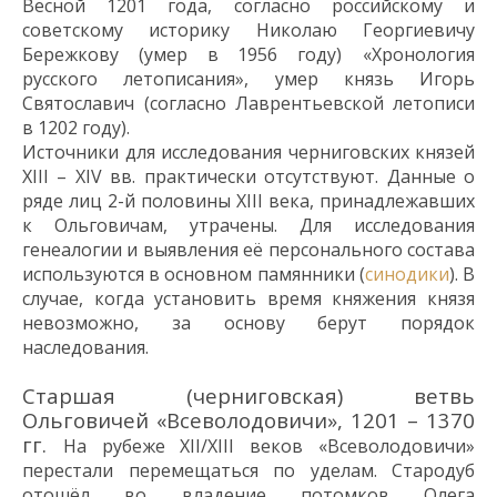
Весной 1201 года, согласно
российско
му и
советско
му
историк
у
Никола
ю
Георгиевич
у
Бережков
у
(умер в 1956 году)
«Хронология
русского летописания», умер князь Игорь
Святославич
(согласно
Лаврентьевской
летописи
в 1202 году)
.
Источники для исследования черниговских князей
XIII
–
XIV
вв. практически отсутствуют. Данные о
ряде лиц 2-й половины
XIII
века, принадлежавших
к
Ольговичам, утрачены. Для исслед
ования
генеалогии и выявления её
персонального состава
используются
в основном
памя
н
ники
(
синодики
)
. В
случае
,
когда установить
время
княжения князя
невозможно, за основу берут порядок
наследования.
Старшая (черниговская) ветвь
Ольговичей «Всеволодовичи», 1201 – 1370
гг.
На рубеже XII/XIII веков «Всеволодовичи»
перестали перемещаться по уделам. Стародуб
отошёл во владение потомков Олега