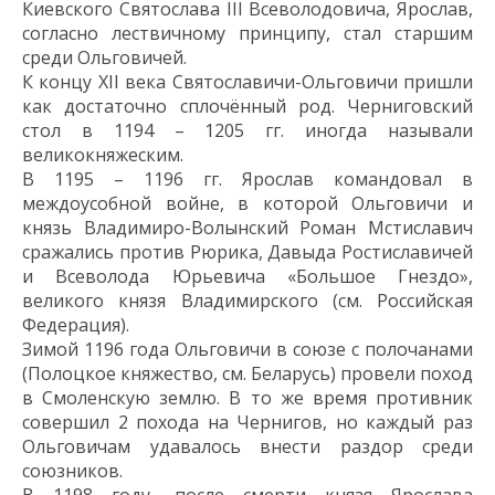
Киевского Святослава
III
Всеволодовича
,
Ярослав
,
согласно лествичному принципу
,
стал
старшим
среди Ольговичей
.
К концу
XII
века Святославичи
-Ольговичи
пришли
как достаточ
но сплочённый род. Черниговский
стол в 1194 – 1205 гг. иногда называли
великокняжеским.
В 1195 – 1196 гг.
Ярослав
командовал в
междоусобной войне,
в которой Ольговичи и
князь
Владимиро-Волынский
Роман Мстиславич
сражались против Рюрика, Давыда
Ростиславичей
и Всеволода
Юрьевича
«Большое Гнездо»
,
ве
ликого князя Владимирского (см.
Российская
Федерация)
.
Зимой 1196 года Ольговичи в союзе с полочанами
(Полоцкое княжество, см. Беларусь) провели
поход
в Смоленскую землю. В то же время противник
соверш
ил
2 похода на Чернигов
,
но каждый раз
Ольговичам удавалось внести раздор среди
союзников.
В 1198 году, п
осле смерти князя Ярослава