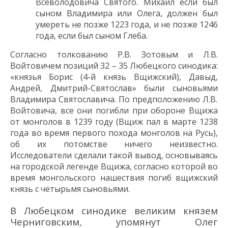
Всеволодовича
Святого.
Михаил
если был
сыном Владимира или Олега,
должен был
умереть не позже 1223 года,
и не позже 1246
года
, если был сыном
Глеба
.
Согласно толкованию Р.В. Зотовым и Л.В.
Войтовичем позиций 32 – 35 Любецкого синодика:
«князья Борис (4-й князь Вщижский), Давыд,
Андрей, Дмитрий-Святослав» были сыновьями
Владимира Святославича
. По предположению Л.В.
Войтовича,
все
они погибли при обороне Вщижа
от монголов в 1239 году (Вщиж пал в марте 1238
года во время первого
похода монголов на Русь),
об их потомстве ничего неизвестно.
Исследователи
с
дела
ли
такой вывод, основываясь
на городской легенде Вщижа, согласно которой во
время монгольского нашествия погиб вщижский
князь с четырьмя сыновьями
.
В Любецком синодике великим князем
Черниговским, упомянут Олег