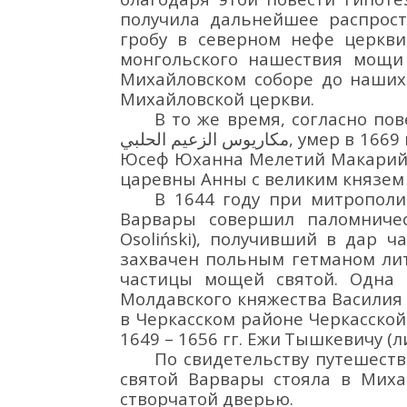
получи
ла дальнейшее распрост
гробу
в северном нефе церкви
монгольского нашествия мощ
Михайловском соборе до наши
Михайловской
церкви
.
В то же время, согласно п
مكاريوس الزعيم الحلبي
, умер в 1669 г
Юсеф Юханна Мелетий Макарий
царевны Анны
с
великим
князем
В 1644 г
оду
при митр
опол
Варвары
совершил паломничес
Osoli
ń
ski
)
, получивший в дар ча
захвачен
польны
м
гетман
ом
лит
частицы мощей святой. Одна 
Молдавского княжества
Василия
в Черкасском районе Черкасской
1649 – 1656 гг.
Ежи
Тышкевичу
(л
По свидетельству
путешест
святой Варвары
стояла в
Миха
створчатой дверью.