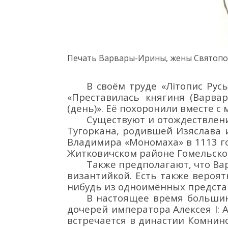
Печать Варвары-Ирины, жены
Святоп
В
своём труде
«
Літопис Рус
«Преставилась княгиня
(Варва
(день)». Её
похоронили вместе с 
Существуют и отождествлен
Тугоркана
,
родивш
ей
Изяслава 
Владимира
«
Мономаха
»
в 1113 г
Житковичском районе Гомельско
Также предполагают, что Ва
византийкой. Есть также вероят
нибудь из одноимённых предста
В настоящ
ее время
большин
дочерей императора
Алексея
I
: 
встречается в династии
Комнино