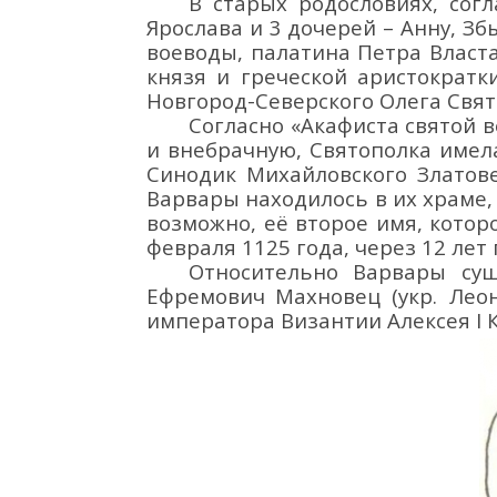
В с
тарых родословиях,
с
огл
Ярослава и 3 дочерей – Анну, Зб
воеводы, палатина Петра Власт
князя и греческой аристократк
Новгород-Северского Олега Свя
Согласно «Акафист
а
св
ятой 
и внебрачную,
Святополка имел
С
инодик
Михайловского Златов
Варвары находилось в их
храме
возможно, её
второе имя, которо
февраля 1125
года
,
через
12 лет
Относительно Варвары с
ущ
Ефремович
Махновец
(укр.
Лео
императора
Византии
Алексея I