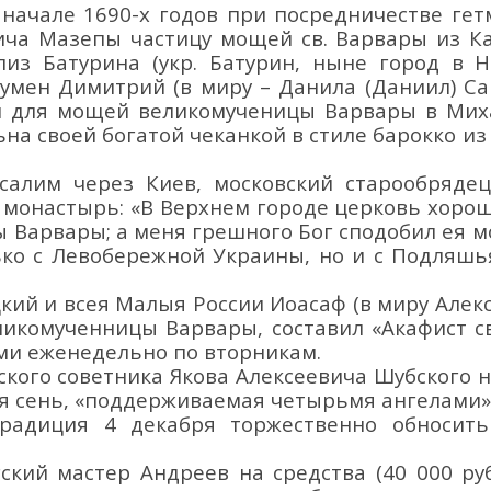
 нач
але 16
90-х г
одов
при по
средничестве
ге
ич
а
Мазепы частиц
у мощей
св. Варвары
из К
из Батурина
(укр.
Батурин
,
ныне город
в Н
гум
ен
Димитрий (
в миру – Данила (Даниил) С
 для мощей великомученицы Варвары в Мих
ьна своей богатой чеканкой
в стиле барокко и
усалим через Киев,
московский старообрядец
й
мон
астырь
: «В Верхнем городе церковь хоро
 Варвары; а меня грешного Бог сподобил ея 
о с Левобережной Украины, но и с Подляшья
кий и всея Малыя России Иоасаф (в миру Алекса
еликомученницы Варвары,
составил «Акафист
с
и еженедельно по вторникам.
тского советника
Яков
а
Алексеевич
а Шубского
н
я сень, «поддерживаемая четырьмя а
нгелами»
традиция 4 дек
абря
торжественно обноси
гский мастер Андреев на средства
(
40 000 ру