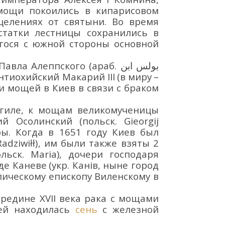
 мощи
покоились в кипарисовом
елениях от святыни
.
В
о время
статки
лестницы
сохрани
лись
в
гося
с
южной
стороны
основной
Павла Алеппского
(араб.
بولس ابن
нтиохийский Макарий
III
(в миру
–
 мощей в Киев в связи с браком
гиле, к мощам
великомученицы
ий Осолинский
(польск.
Gieorgij
ы. Когда в 1651 г
оду
Киев был
adziwiłł)
, им были также взяты 2
льск.
Maria
)
, дочери господаря
де
Каневе
(укр.
Канів
, ныне
город
лич
ескому
еп
ископу
Виленскому
в
ередине XVII века
рака
с мощами
ней находилась
сень
с железной