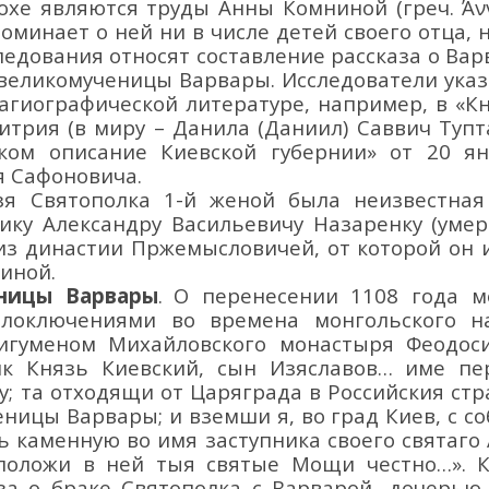
похе являются труды Анны Комниной
(греч.
Ά
оминает о ней ни в числе детей своего отца,
ледования
относят составление рассказа о
Вар
великомученицы
Варвары.
Исследователи указ
 агиографической литературе
, например, в
«
К
итрия (в миру – Данила (Даниил) Саввич Тупта
ком описание Киевской губернии»
от 20 я
я Сафоновича.
язя
Святополк
а 1-й женой была неизвестна
рику
Алекса
ндр
у Васи
льевич
у Назаренку
(умер
из
династии Пржемысловичей,
от которой он 
нин
ой.
ницы Варвары
.
О перенесении
1108 года м
злоключениями в
о времена
монгольского
н
игуменом
Михайловского
монастыря Феодос
лк Князь Киевский, сын Изяславов… име пе
у;
та отходящи от Царяграда в Российския стра
ницы Варвары; и вземши я, во град Киев, с со
 каменную во имя заступника своего святаго 
, положи в ней тыя святые Мощи честно…»
.
за о браке Святополка с Варварой, дочерью