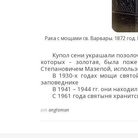
Рака с мощами св. Варвары. 1872 год.
Купол сени украшали позоло
которых
–
золотая
, была
по
же
Степановичем Мазепой, использ
В
19
30-х г
одах
мощи
свят
заповеднике
В
1941
–
1944 гг.
они
находил
С 1961 года
святыня хранитс
от
angloman