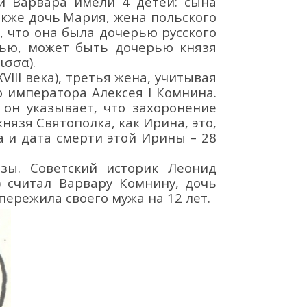
и Варвара имели 4 детей: сына
акже
дочь
Мария
, ж
ена
польского
, что она была дочерью русского
тью,
может быть дочерью
князя
ισσα)
.
III века)
, третья жена, учитывая
о императора Алексея
I
Комнина
.
 он указывает, что захоронение
князя
Святополка
,
как
Ирина,
это,
на
и
дата смерти этой Ирины
–
28
езы
. С
оветский историк
Леонид
)
счита
л
Варвару Комнину
,
дочь
пережила своего
мужа
на 12 лет.