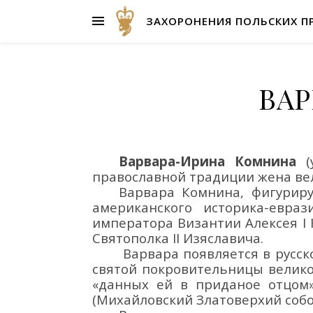
ЗАХОРОНЕНИЯ ПОЛЬСКИХ П
ВАР
Варвара
-Ирина
Комнина
(
православной
традиции
жена ве
Варвара Комнина,
фигурир
американск
ого
историк
а
-евра
императора
Византии Алексея I
Святополка II Изяславича.
Варвара
появляется в русс
святой покровительницы вели
«данных ей в приданое отцом
(М
ихайловский Златоверхий собо