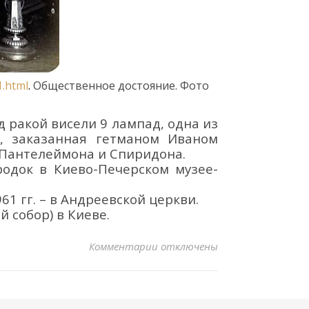
1.html
.
Общественное достояние. Фото
 ракой висели 9 лампад, одна из
, заказанная гетманом Иваном
 Пантелеймона и Спиридона.
одок в Киево-Печерском музее-
61 гг.
–
в
Андреевской церкви.
й собор
)
в Киеве
.
к записи ВАРВАРА-ИРИНА КОМН
Комментарии
отключены