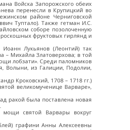
тмана
Войска Запорожского обеих
анева
перенесли в
Крупицкий во
ежинском районе Черниговской
аввич Туптало
)
.
Также гетман И.С.
айловском соборе
позолоченн
ую
з роскошных фруктовых гирлянд и
 Иоанн Лукьянов (Леонтий) так
ша
–
Михайла Златоверхова; в той
мощи лобзати». Среди паломников
, Волыни, из Галиции, Подолии,
ндр Кроковский, 1708 – 1718 гг.)
в
ятой великомученице
Варваре
»
,
ад ракой
была поставлена новая
.
ть мощи
святой Варвары
вокруг
блей
)
гр
афини
Анн
ы
Алексеевн
ы