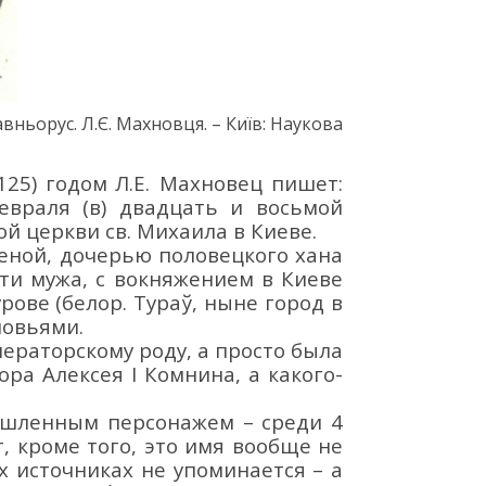
авньорус. Л.
Є. Махновця. – Київ
:
Наукова
125
)
годом
Л.
Е.
Махновец
пишет
:
евраля
(в)
двадцать и восьмой
ой церкви
св. Михаила
в
Киев
е
.
леной
,
доч
ерью
половецкого хана
рти мужа
,
с
вокняжени
ем в Киеве
урове
(белор.
Тураў
, ныне город
в
новьями
.
ераторскому роду, а просто была
ра Алексея I Комнина, а какого-
шленным персонажем
–
среди 4
, кроме того, это имя в
ообще не
х источниках не упоминается
–
а