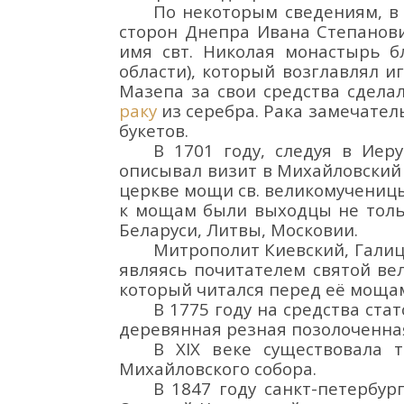
По нек
ото
рым свед
ениям,
в
сторон Днепра
Ива
н
а Степа
нов
имя свт. Николая мон
асты
рь
бл
области),
к
ото
рый возглавлял и
Мазепа
з
а
свои
средства
сделал
рак
у
из серебра.
Р
ака замечател
букетов.
В 1701 году, следуя в Иер
описывал визит в
Михайловски
церкве мощи св. великомученицы
к мощам были выходцы не тольк
Бел
аруси
, Литвы,
Московии
.
Митрополит
Киевский, Галиц
являясь
почитател
ем
святой в
к
оторый читался перед её
мощам
В 1775 году н
а
средства ста
деревянная резная позолоченна
В XIX в
еке
существовала 
Михайловского
собора.
В 1847 г
оду
с
анкт
-петербур