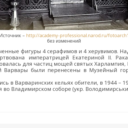
 Источник –
http://academy-professional.narod.ru/fotoarch
без изменений
ченные фигуры 4 серафимов и 4 херувимов. Над
ртвована императриц
ей
Екатериной II.
Рака
овалась для частиц мощей святых Харлампия,
ой Варвары
были перенесены в Музейный гор
ись в Варваринских кельях обители, в 1944
–
19
я в
о
Владимирском соборе
(укр.
Володимирськи