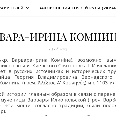
РАВИТЕЛЕЙ
ЗАХОРОНЕНИЯ КНЯЗЕЙ РУСИ (УКРА
ВАРА-ИРИНА КОМНИН
05.08.2023
укр.
Варвара
-Ірина
Комніна
)
,
возможно, вы
ликого князя Киевского
Святополк
а
II Изяслави
у
ет
в русских источниках и исторических тр
зийца
Георгия Владимировича Вернадског
 Комнина
(греч.
Ἀλέξιος Α’
Κομνηνός
)
и
с 1103
ил
кой
истории главным образом в связи с перен
комученицы Варвары
Илиопольской
(греч.
Βαρβ
». Эти мощи, согласно традиции, были пол
р)
.