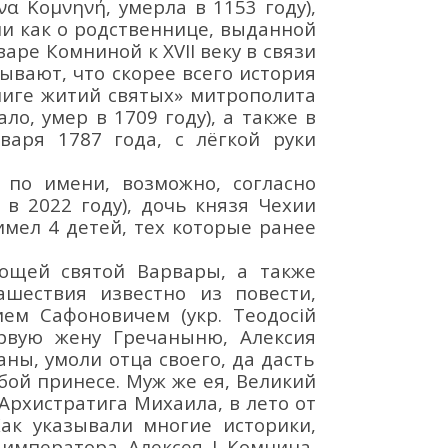
ννα
Κομνηνή
, умерла
в
1153
году
)
,
 ни как о родственнице, выданной
варе Комниной
к XVII
в
еку
в связи
ывают, что скорее всего история
ниге
житий святых
»
митрополита
ло, умер в 1709 году),
а также в
нваря 1787 года,
с лё
гкой руки
я по имени
, возможно
,
согласно
 в 2022 году),
дочь
князя Ч
е
хии
имел 4 детей, тех которые ранее
ощей святой Варвары
, а также
ашествия
известно из повести,
ием Сафоновичем
(укр. Теодосій
рвую жену Гречаныню, Алексия
ны, умоли отца своего, да дасть
бой принесе. Муж же ея, Великий
Архистратига Михаила, в лето от
Как указыва
ли многие
историки,
 императора Алексея I Комнина
,