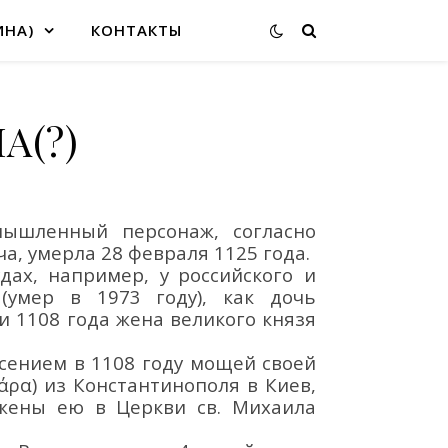
ИНА)
КОНТАКТЫ
А(?)
мышленный персонаж
,
согласно
ч
а
, умерла 28
февраля
1125 г
ода
.
удах
,
например, у
р
оссийского и
о
(умер в 1973 году)
,
как
дочь
и 1108
года
жена великого князя
есением
в 1108 году
мощей своей
άρα
)
из Константинополя
в Киев
,
ожены ею в
Церкви св. Михаила