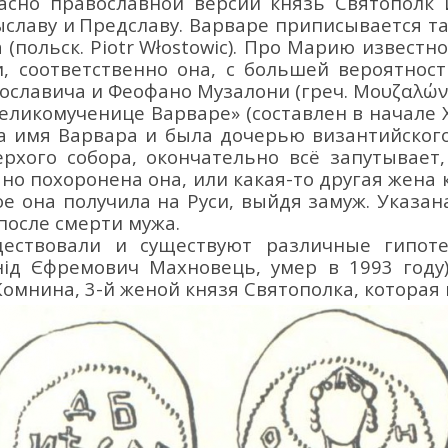
асно православной версии
князь Святополк 
ыславу и
Предславу. Варваре
приписывается
т
а
(польск.
Piotr
W
ł
ostowic
)
. Про Марию известно
и, соответственно она
, с большей вероятнос
тославича
и Феофано Музалони
(
греч.
Μουζαλών
великомученице
Варваре
»
(составлен в начале XV
а имя Варвара и была дочерью византийског
ерхого
собора
,
окончательно всё запутывает,
, но похоронена она
,
или какая-то другая жена
е она получила на Руси, выйдя замуж
.
Указа
 после
смерти
мужа.
еств
овали и существуют
различные гипот
нід Єфремович Махновець,
умер в 1993 году
 Комнина
, 3-й
женой
князя
Святополка
, которая