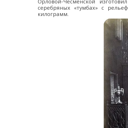
Орловой-Чесменской
изготови
серебряных «тумбах» с релье
килограмм
.