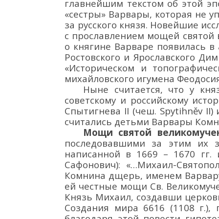
главнейшим текстом об этой э
«сестры» Варвары, которая не уп
за русского князя.
Новей
ши
е
исс
с прославлением мощей святой
о княгине Варваре появилась в
Ростовского
и Ярославского Дим
«Историческом и
топографичес
михайловского игумена Феодоси
Ныне
считается,
что
у кн
советск
ому
и российск
ому исто
Спытигнева II (чеш.
Spytihn
ě
v
II
)
счита
лись
детьми Варвары Ком
Мощи
святой великомуче
последовавшими за этим
их
написанной в
1669
– 1670 гг.
Сафонович
):
«…Михаил-Святопо
Комнина дщерь, именем Варвар
ей честные мощи Св. Великомуче
Князь Михаил, создавши церковь
Создания мира 6616 (1108 г.)
благодаря этой повести гипоте