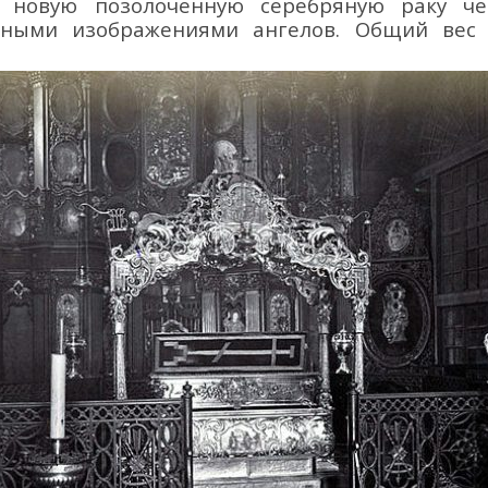
л новую позолоченную серебряную раку ч
фными изображениями ангелов.
Общий
вес