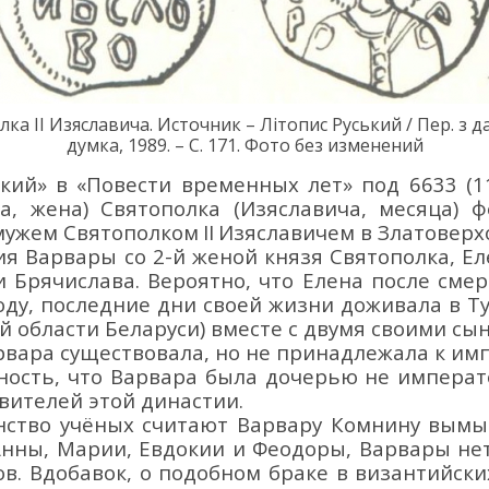
олка
II
Изяславича.
Источник –
Літопис
Руський
/ П
ер. з д
думка, 1989. – С. 1
71
. Фото без изменений
ький
» в
«Повести временных лет» под 6633 (
1
ра, жена) Святополка (Изяславича,
месяца) ф
мужем Святополком
II
Изяславичем в
Златоверх
ия Варвары с
о 2-й женой князя Святополка
, Е
и Брячислава.
Вероятно, что
Елена после сме
оду
, последние дни своей жизни доживала в Т
й области Беларуси)
вместе с двумя своими сы
рвара существовала, но не принадлежала к имп
ность, что Варвара была дочерью не императо
вителей этой династии.
ство учёных считают
Варвару Комнину
вымы
Анны,
Мари
и
, Евдоки
и
и Феодоры,
Варвары нет
в. Вдобавок, о подобном браке в византийски