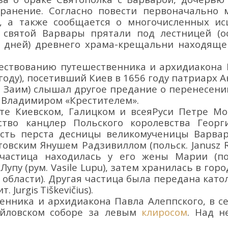
ранение.
Согласно повести п
ервоначально
, а
также сообщается о
многочисленных исц
и святой Варвары
прятали
под лестницей
(
о
х дней)
древнего
храма-крещальни
находяще
овествованию путешественника и архидиакона
оду‎), п
осетивший Киев в 1656 году
патриарх
А
 Заим
)
слышал другое предание о перенесении
 Владимиром
«
Крестителем
»
.
ите
Киевском, Галицком и всеяРуси
Петре Мо
тво канцлер Польского королевства Георг
сть перста десницы в
еликомученицы
Варвар
овски
м
Янушем Радзивиллом
(польск.
Janusz R
частица находилась у его жены Марии
(по
 Лупу
(рум.
Vasile
Lupu
),
затем хранилась в г
оро
 области).
Др
угая
частица была передана
като
ит.
Jurgis
Tiškevičius
)
.
венника и
архидиак
она
Павла Алеппского
,
в с
йловском
соборе за левым
клиросом
. Над 