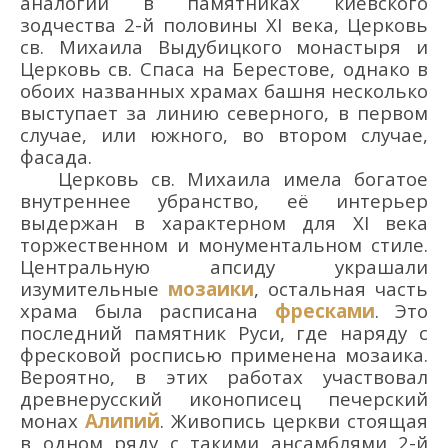
аналогии в памятниках киевского
зодчества 2-й половины XI века, Церковь
св. Михаила Выдубицкого монастыря и
Церковь св. Спаса на Берестове, однако в
обоих названных храмах башня несколько
выступает за линию северного, в первом
случае, или южного, во втором случае,
фасада.
Церковь св. Михаила имела богатое
внутреннее убранство, её интерьер
выдержан в характерном для ХI века
торжественном и монументальном стиле.
Центральную апсиду украшали
изумительные
мозаики
, остальная часть
храма была расписана
фресками
. Это
последний памятник Руси, где наряду с
фресковой росписью применена мозаика.
Вероятно, в этих работах участвовал
древнерусский иконописец печерский
монах
Алипий
. Живопись церкви стоящая
в одном ряду с такими ансамблями 2-й