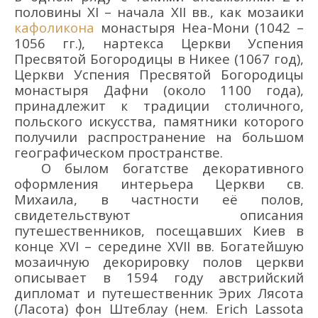
половины XI – начала XII вв., как мозаики
кафоликона
монастыря Неа-Мони (1042 –
1056 гг.), нартекса Церкви Успения
Пресвятой Богородицы в Никее (1067 год),
Церкви Успения Пресвятой Богородицы
монастыря Дафни (около 1100 года),
принадлежит к традиции столичного,
польского искусства, памятники которого
получили распространение на большом
географическом пространстве.
О былом богатстве декоративного
оформления интерьера Церкви св.
Михаила, в частности её полов,
свидетельствуют описания
путешественников, посещавших Киев в
конце XVI – середине XVII вв. Богатейшую
мозаичную декорировку полов церкви
описывает в 1594 году австрийский
дипломат и путешественник Эрих Лясота
(Ласота) фон Штеблау (нем. Erich Lassota