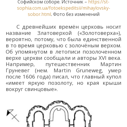
Софийском соборе. Источник –
https://st-
sophia.com.ua/fotoekspeditsii/mihaylovsky-
sobor.html
.
Фото без изменений
С древнейших времён церковь носит
название Златоверхой («Золотоверха»),
вероятно, потому, что была единственной
в то время церковью с золочёным верхом.
Об упомянутом в летописи позолоченном
верхе церкви сообщали и авторы XVI века.
Например, путешественник Мартин
Груневег (нем. Martin Gruneweg, умер
после 1606 года) писал, что главный купол
«имеет яркую позолоту, но края крыши
вокруг свинцовые».