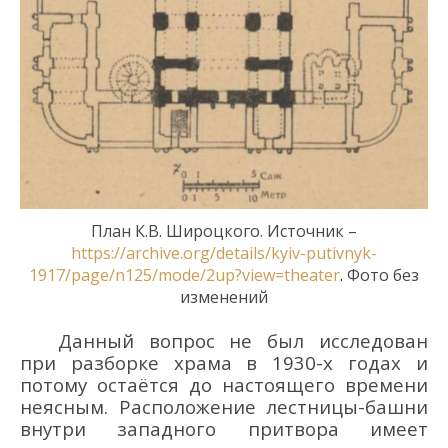
План К.В. Широцкого. Источник –
https://archive.org/details/kyiv-putivnyk-
1917/page/n125/mode/2up?view=theater
.
Фото без
изменений
Данный вопрос не был исследован
при разборке храма в 1930-х годах и
потому остаётся до настоящего времени
неясным. Расположение лестницы-башни
внутри западного притвора имеет