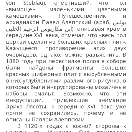
von Steblau), отметивший, что пол
«вымощен маленькими цветными
камешками». Путешественник и
архидиакон Павел Алеппский (араб. بولس
ابن مكاريوس الزعيم الحلبي‎), описывая храм в
середине XVII века, отмечал, что «весь пол
церкви сделан из больших красных плит».
Кажущееся противоречие этих двух
очевидцев, однако, можно разъяснить. В
1880 году при перестилке полов в соборе
были найдены фрагменты больших
красных шиферных плит с вырубленными
в них углублениями различного рисунка, в
которых были инкрустированы мозаичные
наборы смальт. Возможно, что эти
инкрустации, привлекшие внимание
Эриха Лясоты, к середине XVII века уже
почти не сохранились, почему и не
описаны Павлом Алеппским.
В 1120-х годах с южной стороны к