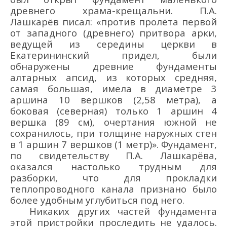
древнего храма-крещальни. П.А.
Лашкарёв писал: «против пролёта первой
от западного (древнего) притвора арки,
ведущей из середины церкви в
Екатерининский придел, были
обнаружены древние фундаменты
алтарных апсид, из которых средняя,
самая большая, имела в диаметре 3
аршина 10 вершков (2,58 метра), а
боковая (северная) только 1 аршин 4
вершка (89 см), очертания южной не
сохранилось, при толщине наружных стен
в 1 аршин 7 вершков (1 метр)». Фундамент,
по свидетельству П.А. Лашкарёва,
оказался настолько трудным для
разборки, что для прокладки
теплопроводного канала признано было
более удобным углубиться под него.
Никаких других частей фундамента
этой пристройки проследить не удалось.