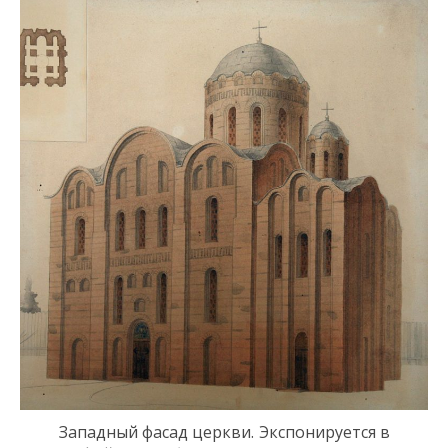
Западный фасад
ц
ерк
ви
.
Экспонируется в