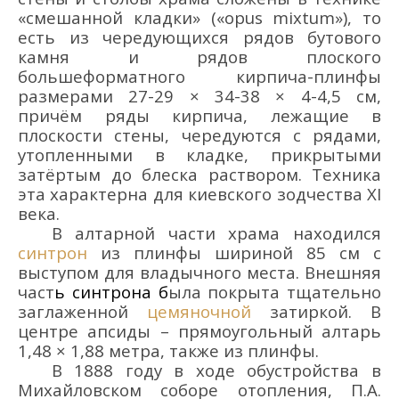
«смешанной кладки» («opus mixtum»), то
есть из чередующихся рядов бутового
камня и рядов плоского
большеформатного кирпича-плинфы
размерами 27-29 × 34-38 × 4-4,5 см,
причём ряды кирпича, лежащие в
плоскости стены, чередуются с рядами,
утопленными в кладке, прикрытыми
затёртым до блеска раствором. Техника
эта характерна для киевского зодчества XI
века.
В алтарной части храма находился
синтрон
из плинфы шириной 85 см с
выступом для владычного места. Внешняя
част
ь синтрона б
ыла покрыта тщательно
заглаженной
цемяночной
затиркой. В
центре апсиды – прямоугольный алтарь
1,48 × 1,88 метра, также из плинфы.
В 1888 году в ходе обустройства в
Михайловском соборе отопления, П.А.