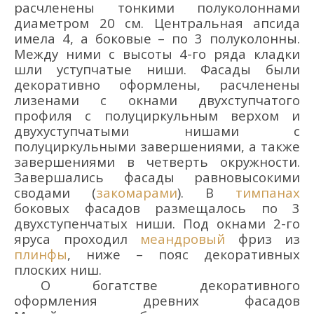
расчленены тонкими полуколоннами
диаметром 20 см. Центральная апсида
имела 4, а боковые – по 3 полуколонны.
Между ними с высоты 4-го ряда кладки
шли уступчатые ниши. Фасады были
декоративно оформлены, расчленены
лизенами с окнами двухступчатого
профиля с полуциркульным верхом и
двухуступчатыми нишами с
полуциркульными завершениями, а также
завершениями в четверть окружности.
Завершались фасады равновысокими
сводами (
закомарами
). В
тимпанах
боковых фасадов размещалось по 3
двухступенчатых ниши. Под окнами 2-го
яруса проходил
меандровый
фриз из
плинфы
, ниже – пояс декоративных
плоских ниш.
О богатстве декоративного
оформления древних фасадов