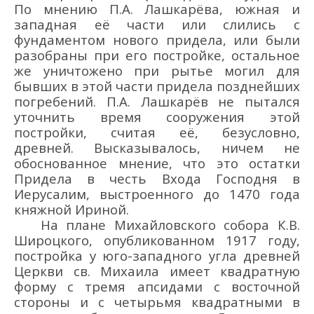
По мнению П.А. Лашкарёва, южная и
западная её части или слились с
фундаментом нового придела, или были
разобраны при его постройке, остальное
же уничтожено при рытье могил для
бывших в этой части придела позднейших
погребений. П.А. Лашкарёв не пытался
уточнить время сооружения этой
постройки, считая её, безусловно,
древней. Высказывалось, ничем не
обоснованное мнение, что это остатки
Придела в честь Входа Господня в
Иерусалим, выстроенного до 1470 года
княжной Ириной.
На плане Михайловского собора К.В.
Широцкого, опубликованном 1917 году,
постройка у юго-западного угла древней
Церкви св. Михаила имеет квадратную
форму с тремя апсидами с восточной
стороны и с четырьмя квадратными в