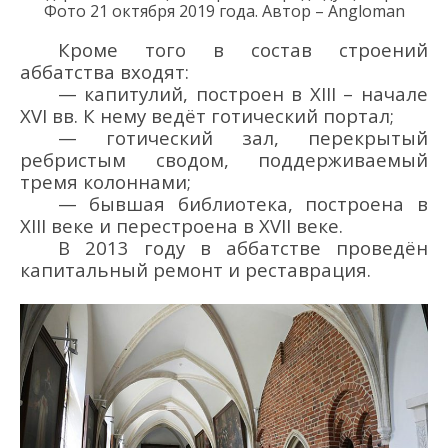
Фото
2
1
октября
2019 года. Автор – Angloman
Кроме того в состав строений
аббатства входят:
— капитулий, построен
в XIII – начале
XVI вв. К нему ведёт готический портал;
— готический зал
,
перекрытый
ребристым сводом, поддерживаемый
тремя колоннам
и
;
— бывшая библиотека, построена в
XIII веке и перестроена в XVII веке.
В 2013 году
в аббатстве
проведён
капитальный ремонт и реставрация
.