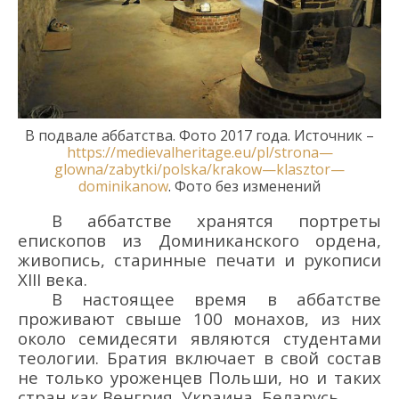
В подвале аббатства
. Ф
ото 2017 года
. Источник –
https
://
medievalheritage
.
eu
/
pl
/
strona
—
glowna
/
zabytki
/
polska
/
krakow
—
klasztor
—
dominikanow
.
Фото без изменений
В аббатстве хранятся портреты
епископов из Доминиканского ордена,
живопись, старинные печати и рукописи
XIII века.
В настоящее время в аббатстве
проживают свыше 100 монахов, из них
около семидесяти являются студентами
теологии. Братия включает в свой состав
не только уроженцев Польши, но и таких
стран как Венгрия, Украина, Бел
арусь
.