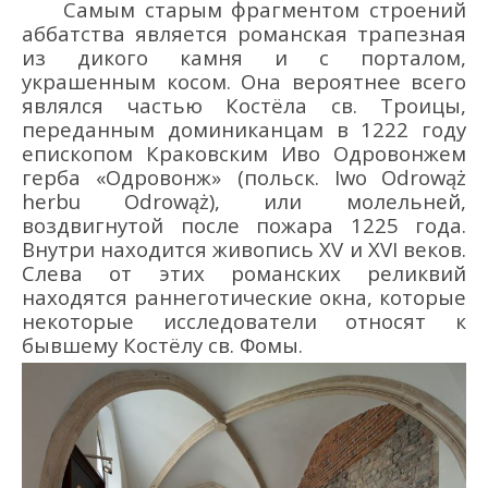
Самым старым фрагментом строений
аббатства является романская трапезная
из дикого камня и с порталом,
украшенным косом
. Она
вероятнее всего
являлся частью Костёла св. Троицы,
переданным доминиканцам в 1222 году
епископом Краковским Иво Одровонжем
герба «Одровонж
» (польск.
Iwo
Odrow
ąż
herbu
Odrow
ąż)
,
или молельней,
воздвигнутой после пожара 1225 года
.
Внутри находится живопись XV и XVI веков.
Слева от этих романских реликвий
находятся раннеготические окна, которые
некоторые исследователи относят к
бывшему Костёлу св. Фомы.