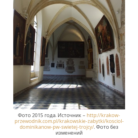
Фото 2015 года
. Источник –
http://krakow-
przewodnik.com.pl/krakowskie-zabytki/kosciol-
dominikanow-pw-swietej-trojcy/
.
Фото без
изменений