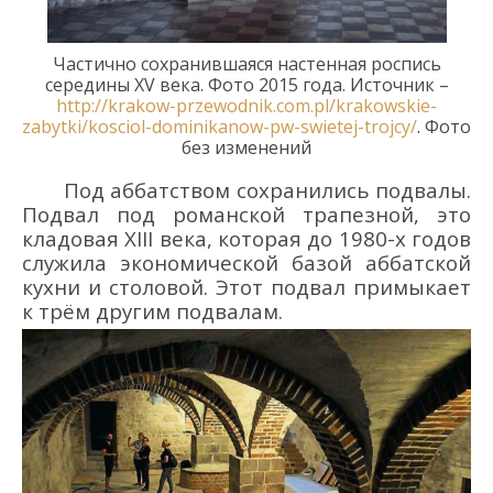
Ч
астично сохрани
вшаяся
настенная
роспись
середины
XV
века.
Фото 2015 года
. Источник –
http://krakow-przewodnik.com.pl/krakowskie-
zabytki/kosciol-dominikanow-pw-swietej-trojcy/
.
Фото
без изменений
Под аббатством сохранились подвалы.
Подвал под романской трапезной, это
кладовая XIII века, которая до 1980-х годов
служила экономической базой аббатской
кухни и столовой. Этот подвал примыкает
к трём другим подвалам.