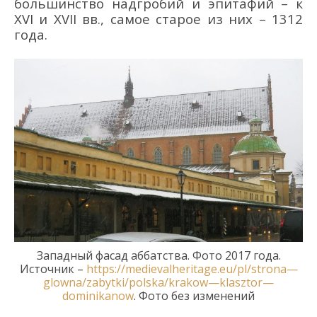
большинство
надгроби
й
и эпитафи
й
–
к
XVI и XVII в
в., самое старое
из них –
1312
год
а
.
Западный фасад аббатства
. Ф
ото 2017 года
.
Источник –
https
://
medievalheritage
.
eu
/
pl
/
strona
—
glowna
/
zabytki
/
polska
/
krakow
—
klasztor
—
dominikanow
.
Фото без изменений