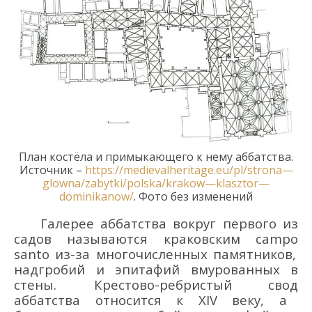
План костёла и
примыкающего к нему
аббатства
.
Источник –
https
://
medievalheritage
.
eu
/
pl
/
strona
—
glowna
/
zabytki
/
polska
/
krakow
—
klasztor
—
dominikanow
/
.
Фото б
ез изменений
Галерее
аббатства
вокруг первого из
садов
называются краковским
campo
santo из-за многочисленных памятников,
надгробий и эпитафий
вмурованных
в
стены.
Крестово-ребристый
свод
аббатства
относ
ится
к XIV веку, а