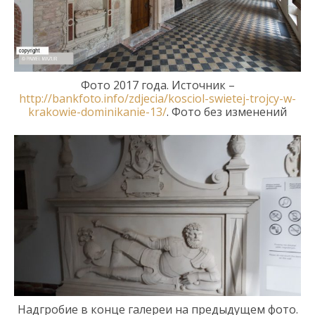
Фото 2017 года. Источник –
http://bankfoto.info/zdjecia/kosciol-swietej-trojcy-w-
krakowie-dominikanie-13/
.
Фото без изменений
Надгробие в конце
галереи на предыдущем фото
.