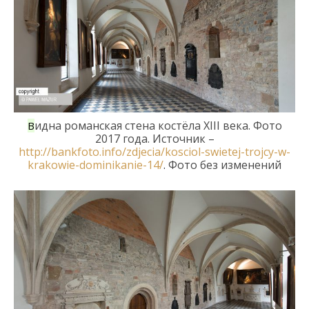
идна романская стена
костёла XIII века.
Фото
В
2017 года. Источник –
http://bankfoto.info/zdjecia/kosciol-swietej-trojcy-w-
krakowie-dominikanie-14/
.
Фото без изменений