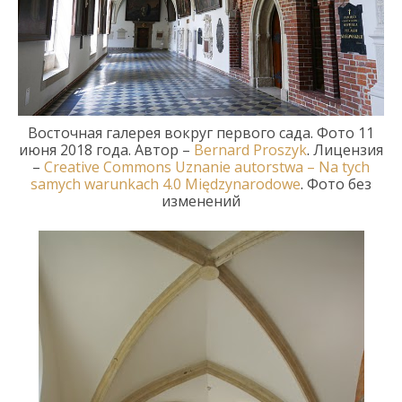
В
осточная галерея вокруг первого сада
. Фото
11
июн
я
2018
года
. Автор
–
Bernard
Proszyk
.
Лицензия
–
Creative Commons
Uznanie autorstwa – Na tych
samych warunkach 4.0 Międzynarodowe
.
Фото без
изменений