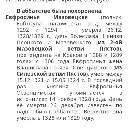
В аббатстве была похоронена:
Евфросинья Мазовецкая
(польск.
Eufrozyna mazowiecka), род. между
1292 и 1294
г. – умерла
26
.12.
1328
/1329
г.,
дочь
Болеслава II
князя
Плоцкого
и М
азовецкого
(
из 2-ой
Мазовецкой ветви Пястов
)
,
претендент
а
на Краков в 1288
и 1289
г
одах
;
с 1306 года
Евфросинья
жена
Владислава I князя
Освенцимского
(
из
Силезской ветви Пястов
)
,
умер между
15
.12.
1321 и 15
.05.
1324 г
.
В последний
раз
княгиня
Евфросинья
Освенцимская упоминается в
источниках
14 ноября 1328 года. День
е
ё
смерти
26 декабря
известен по
надгробию в аббатстве.
Вероятно, она
умерла в 1328 или 1329 году.