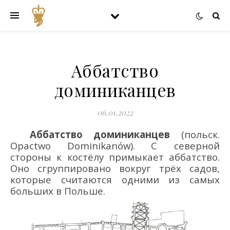
Аббатство
доминиканцев
06.01.2022
Аббатство доминиканцев
(польск.
Opactwo
Dominikan
ó
w
)
.
С северной
стороны к костёлу примыкает аббатство.
Оно
сгруппировано вокруг трёх садов,
которые считаются одними из самых
больших в Польше
.