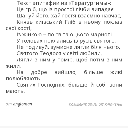
Текст эпитафии
из «Тератургимы»:
Це гріб, що із простої лічби випадає
Шануй його, хай гостя взаємно навчає,
Князь київський Гліб в ньому поклав
свої кості,
Із жінкою
–
по світа оцього марноті.
У головах поклались із русів святого,
Не подивуй, зумисне лягли біля нього,
Святого Теодося у світі любили,
Лягли з ним у помір, щоб потім з ним
жили.
На добре вийшло; більше живі
полюбляють
Святих Господніх, більше й собі вони
мають.
к записи ГЛЕБ
от
angloman
Комментарии
отключены