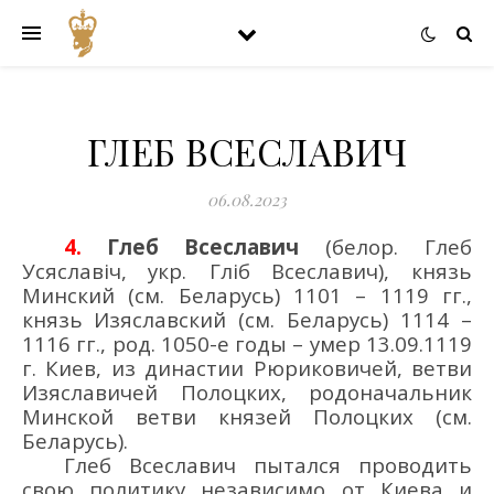
ГЛЕБ ВСЕСЛАВИЧ
06.08.2023
4.
Глеб
Всеславич
(
белор
.
Глеб
Усяславіч
,
укр
.
Гліб
Всеславич
),
князь
Минский (см. Беларусь) 1101 – 1119
гг
.,
князь
Изяславский (см. Беларусь) 1114
–
1116
гг
.,
род
. 1050-е годы –
умер 13.09.1119
г.
Киев
,
из династии Рюриковичей, ветви
Изяславичей Полоцких
, родоначальник
М
инской
ветви князей
П
олоцких (см.
Беларусь)
.
Глеб Всеславич пытался проводить
свою политику независимо от Киева и