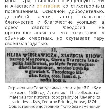
монастыря, приводит
посвященную
Глебу
и Анастасии
эпитафию
со стихотворным
посвящением. Основной добродетелью,
достойной чести, автор называет
благочестие и благочестие усопших, а
ореол святого Феодосия не
противопоставляется его отсутствию у
обычных смертных, но окутывает пару
своей благодатью.
Отрывок из
«Тератургимы
»
с эпитафией
Глебу и
его жене
, 1638
год
.
Источник
–
The collection of
materials for historical topography of Kiev and its
vicinities.
–
Kyiv, Fedorov Printing house, 1874
.
Общественное достояние. Фото без изменений