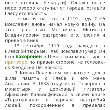
ныне столица Беларуси). Однако после
переговоров отступил от города, оставив
Глебу его волость.
Несмотря на это, в 1119 году Глеб
Всеславич
вновь
начал новую войну. На
этот раз
сын Мономаха,
Мстислав
Владимирович разгромил его, пленил и
привёл
в Киев.
13 сентября 1119
года
находясь в
киевской тюрьме,
Глеб Всеславич
умер.
Он
б
ыл
похоронен
в
Печерском монастыре в
притворе
по правой стороне, «в головах»
св. Феодосия Печерского.
В Киево-Печерско
м монастыре
долго
жила память о Глебе и
его жене
Анастасии.
В 1638 году инок Печерского
монастыря
и церковный писатель
Афанасий Кальнофойский в своей книге
«Тератургима
» в перечне надгробий
людей, похороненных в пределах