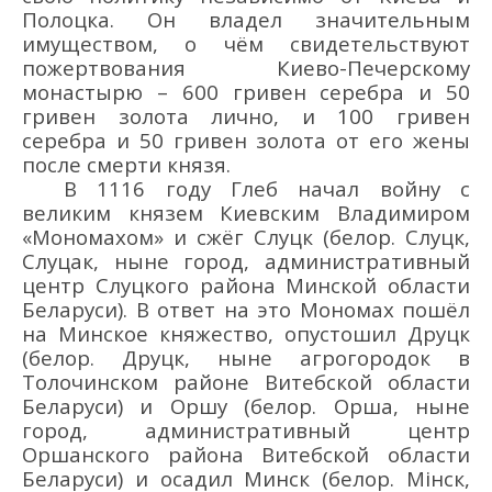
Полоцка. Он владе
л значительным
имуществом, о чё
м свидетельствуют
пожертвования Киево-Печерскому
монастырю – 600 гривен серебра и 50
гривен золота лично, и 100 гривен
серебра и 50 гривен золота от его
жены
после смерти князя.
В 1116 году Глеб начал войну с
великим князем Киевским Владимиром
«Мономахом» и сжёг Слуцк (белор. Слуцк,
Слуцак, ныне город, административный
центр Слуцкого района Минской области
Беларуси). В ответ на это Мономах пошёл
на Минское княжество, опустошил Друцк
(белор. Друцк, ныне агрогородок в
Толочинском районе Витебской области
Беларуси) и Оршу (белор. Орша, ныне
город, административный центр
Оршанского района Витебской области
Беларуси) и осадил Минск (белор. Мінск,