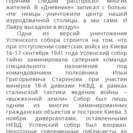
горячим следам расспросил многих
жителей. В «Дневнике» записал с болью:
«Не немцы уничтожили центр нашей
изуродованной столицы, а мы сами. И
Лавру высадили в воздух».
Одна из версий
уничтожения
Успенского
собора
строится на том, что
при отступлении советских войск из Киева
16-17 сентября 1941 года
Успенский
собор
тайно заминировала саперная команда
специального назначения
под
командованием полковника И
льи
Г
ригорьевича
Старинова при участии
минё
ров
18-й дивизии НКВД
,
в рамках
сталинской
тактик
и
ведения войны –
«выжженной
земли»
.
Собор был лишь
одним из многих заминированных
гражданских объектов и построек Киева.
3
ноября
диверсантами
,
оставленными
НКВД
, Успенский собор был взорван.
Не
которые современные публицисты
до