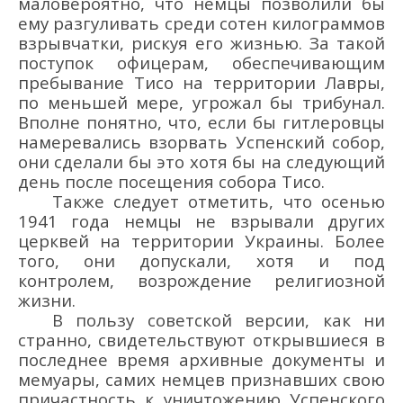
маловероятно, что немцы позволили бы
ему разгуливать среди сотен килограммов
взрывчатки, рискуя его жизнью. За такой
поступок офицерам, обеспечивающим
пребывание Тисо на территории Лавры,
по меньшей мере, угрожал бы трибунал.
Вполне понятно, что
,
если бы гитлеровцы
намеревались взорвать
Успенский
собор,
они сделали бы это хотя бы на следующий
день после посещения собора Тисо.
Также следует отметить, что осенью
1941 года немцы не взрывали других
церквей на территории Украины. Более
того, они допускали
,
хотя и под
контролем
,
возрождение религиозной
жизни.
В пользу советской версии, как ни
странно, свидетельствуют
открывши
еся в
последнее время архивные
документ
ы
и
мемуар
ы
, сами
х немцев
признав
ших
свою
причастность к уничтожению Успенского