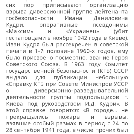
сих пор приписывают организацию
взрыва диверсионной группе
лейтенанта
госбезопасности
Ивана
Даниловича
Кудри
,
оперативные псевдонимы
«
Максим
»
и «Украинец»
(убит
гестаповцами в ноябре 1942 года в Киеве)
.
И
ван
Кудря был р
ассекречен в советской
печати в
1-й
половине 1960-х годов
,
ему
было присвоено посмертно
,
звание Героя
Советского Союза
.
В 1963 году
Комитет
государственной безопа
сности
(КГБ) СССР
в
ыдало для публикации небольшую
«
Справку КГБ при Совете Министров УССР
о диверсионно-разведывательной
деятельности группы подпольщиков г.
Киева под руководством И
.
Д.
Кудри»
. В
этой справке говорится
: «
В городе… не
прекращались пожары и взрывы,
взявшие особый размах в период с 24 по
28 сентября 1941 года, в числе прочих был