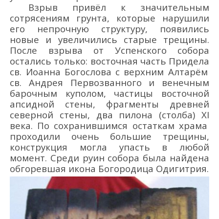
Взрыв привёл к
значительн
ым
сотрясени
ям
грунта, которые нарушили
его непрочную структуру, появились
новые и увеличились старые трещины.
После взрыва
от
Успенского собора
остал
ись т
олько
:
восточная часть
П
ридел
а
св. Иоанна Богослова
с верхним А
лтарё
м
св. Андрея Первозванного и венечным
барочным куполом
,
частицы восточной
апсидной
стены,
фрагменты древней
северной стены
,
два пилона
(столба)
XI
века
.
По
сохранившимся
остатк
ам х
рама
проходили очень большие трещины,
конструкция могла упасть в любой
момент. Среди руин собора была найдена
обгоревшая икона Богородица Одигитрия.