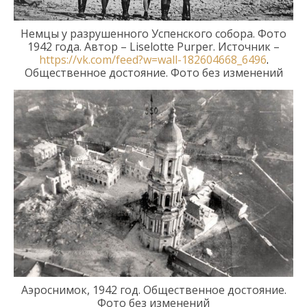
Немцы
у разрушенного
Успенского собора. Фото
1942 года. Автор –
Liselotte
Purper
.
Источник –
https://vk.com/feed?w=wall-182604668_6496
.
Общественное достояние. Фото без изменений
Аэроснимок, 1942 год
. Общественное достояние.
Фото без изменений