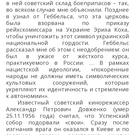
в ней советский склад боеприпасов
–
так,
во всяком случае мне объяснили. Позднее
я узнал от Геббельса, что эта церковь
была взорвана по приказу
рейхскомиссара на Украине Эриха Коха,
чтобы уничтожить этот символ украинской
национальной гордости. Геббельс
рассказал мне об этом с неодобрением: он
был в ужасе от
жёсткого курса,
практикуемого в
России
. … В рамках
нацис
тской идеологии, «
покоренные
народы не должны иметь символических
культовых сооружений,
которые
укрепля
ют
их идентич
ность и стремление
к автономии
«»
.
И
звестный советский кинорежиссё
р
Александр
Петрович
Довженко
(умер
25.11.1956
года)
считал, что Успенский
собор подорвали «свои». Сразу после
изгнания врага он оказался в Киеве и по