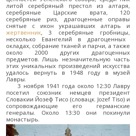
литой серебряный
престол из алтаря,
серебряные Ц
арские врата,
120
серебряные риз,
драгоценные оправы
снятые с икон
украшавши
х
алтарь и
жертвенник
,
3 серебряные гробницы,
н
есколько Евангелий в
драгоценных
окладах, собрание тканей и парчи, а также
около 2
000
других
драгоценных
предметов.
Лишь незначительную часть
этих уникальных произведений искусства
удалось вернуть в 1948 году в музей
Лавры.
3 ноября 1941 года
около 12:
30
Лавру
посетил союзник немцев президент
Словакии Йозеф
Тисо
(словацк.
Jozef
Tiso
)
и
сопровождающие его германские
генералы
. О
коло 13
:
30
он
и
покинул
и
монастырь
.