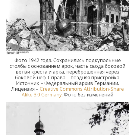
Фото 194
2
года.
Сохранились подкупольные
столбы с основанием арок, часть свода боковой
ветви креста и арка, переброшенная через
боковой неф. Справа
–
поздняя пристройка.
Источник –
Федеральный архив Германии.
Лицензия –
Creative Commons
Attribution-Share
Alike 3.0 Germany
.
Фото без изменений