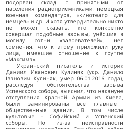
подорван с
клад
с
принятыми от
населения радиоприё
мниками, немецкая
военная комендатура, «кинотеатр для
немцев» и др. И хотя утвердительно никто
не может сказать, кто конкрет
но
совершал подобные взрывы, унё
сшие в
могилу сотни «завоевателей», нет
сомнения, что к этому приложили руку
лица, имевшие отношение к группе
«Максима».
Украинский писатель
и историк
Даниил
Иванович
Кулиняк
(укр. Данило
Іванович Кулиня
к
, умер 06.01.2016 года)
,
расследуя обстоятельства взрыва
Успенского собора, выяснил, что накануне
отступления Красной Армии из Киева
,
были заминированы все главные
общественные здания.
В том числе
к
ультовые
–
Софийский и Успенский
соборы. Но из-за неисправности
взрывного устройства Софийский собор