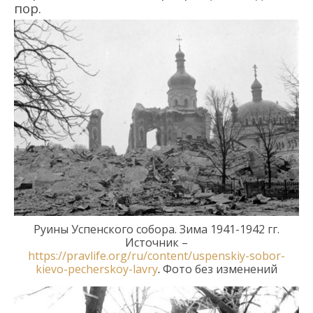
пор.
Руины Успенского собора. Зима 1941-1942 гг.
Источник –
https://pravlife.org/ru/content/uspenskiy-sobor-
kievo-pecherskoy-lavry
.
Фото без изменений