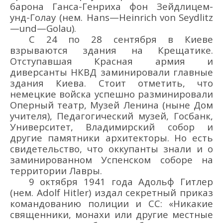
барона
Ганс
а
-Генрих
а
фон Зейдлицем-
унд-Голау
(нем.
Hans
—
Heinrich
von
Seydlitz
—
und
—
Golau
)
.
С
24
по 28
сентября
в
Киеве
взрыва
ются
здания на Крещатике.
Отступ
авшая
Красная армия
и
диверсанты НКВД заминировали
главные
здания Киева.
Стоит отметить, что
немецкие войска успешно разминировали
Оперный театр,
М
узей Ленина
(
ныне
Дом
учителя
)
,
Педагогический музей, Госбанк,
Университет, Владимирский собор и
другие памятники архитекторы.
Но ес
ть
свидетельство, что оккупанты
знали и о
заминированном Успенском соборе
на
территории Лавры
.
9 октября
1941 года
Адольф
Гитлер
(нем.
Adolf Hitler
)
издал
секретный приказ
командованию полиции и СС
: «
Никакие
священники, монахи или другие местные