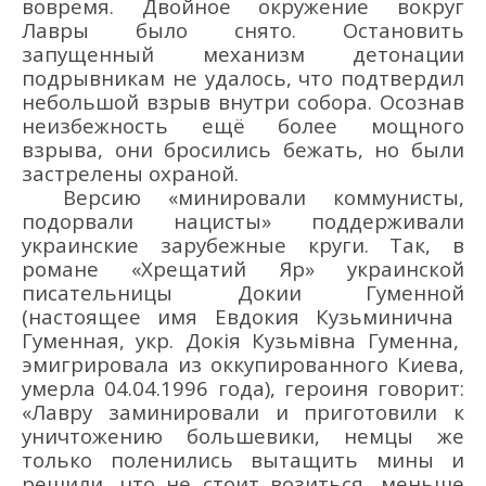
вовремя.
Двойное окружение вокруг
Лавры было снято. Остановить
запущенный механизм детонации
подрывникам
не удалось, что подтвердил
небольшой взрыв внутри
собора. Осознав
неизбежность ещё
более мощного
взрыва, они бросились бежать, но были
застрелены охраной.
Версию «минировали коммунисты,
подорвали нацисты» поддерживали
украинские зарубежные круги. Так, в
романе «Хрещатий Яр»
украинской
писательницы
Докии Гуменной
(настоящее имя Евдокия Кузьми
нична
Гуменна
я
, укр.
Докія Кузьмівна
Гуменна
,
эмигрировала из оккупированного Киева
,
умерла 04.04.1996
года)
, героиня говорит:
«Лавру заминировали и приготовили к
уничтожению большевики, немцы же
только поленились вытащить мины и
решили, что не стоит возиться
, меньше