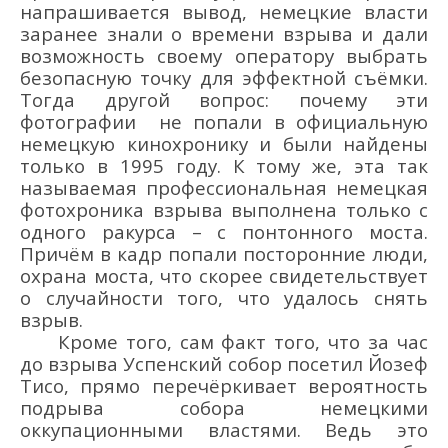
напрашивается вывод,
немецкие власти
заранее знали о времени взрыва и дали
возможность своему оператору выбрать
безопас
ную точку для эффектной съёмки.
Тогда другой вопрос: почему эти
фотографии
не
попал
и
в официальную
немецкую
кинохронику
и были найдены
только в 1995 году.
К тому же, эта так
называемая профессиональная немецкая
фотохроника взрыва выполнена только с
одного ракурса
–
с
понтонного моста.
Причё
м в кадр попали посторонние люди,
охрана моста, что
скорее
свидетельствует
о случайности того, что удалось
снять
взрыв.
Кроме того, сам факт того, что за час
до взрыва Успенский собор
посетил Йозеф
Тисо, прямо перечё
ркивает вероятность
подрыва собора
немецкими
оккупационными властями. Ведь это