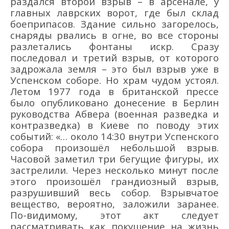
раздался второй взрыв
–
в арсенале, у
главных лаврских ворот, где был склад
боеприпасов
.
Здание сильно загорелось
,
снаряды
рвались в огне
,
во все ст
ороны
разлетались фонтаны искр.
Сразу
последовал и третий
взрыв
, от которого
з
адрожала земля
–
это был взрыв
уже
в
Успенском соборе. Но храм чудом устоял.
Летом 1977 г
ода в
британской прессе
было
опубликова
но
донесение в Берлин
руководства Абвера
(
военн
ая разведка
и
контразведка)
в Киеве по поводу этих
событий
:
«
…
около 14:30 в
нутри Успенского
собора произошё
л небольшой взрыв.
Часовой заметил три бегущи
е
фигур
ы
, их
застрелили. Через
неск
олько минут после
этого произошё
л грандиозный взрыв,
разрушивший весь собор. Взрывчатое
вещество, вероятно, заложили заранее.
По-видимому, этот акт следует
рассматривать как покушен
ие на жизнь