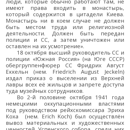
люди, которые обычно работают там, не
имеют права входить в монастырь,
который содержится в цитадели Киева.
Монастырь ни в коем случае не должен
быть местом труда или религиозной
деятельности. Должен быть передан
полиции и СС, а затем уничтожен или
оставлен на их усмотрение
».
18 октября
высший руководитель СС и
полиции «Южная Россия»
(на Юге СССР)
обергруппенфюрер СС Фридрих
Август
Еккельн
(нем.
Friedrich
August Jeckeln
)
издал приказ о вы
селении из Верхней
лавры всех её
жильцов и запрете доступа
туда музейных сотрудников.
В
о 2-й половине
октябр
я 1941 года
немецкими оккупационными властями
под руководством рейхскомиссара Эриха
Коха
(нем.
Erich
Koch
)
был осуществлён
вывоз
материальных и художественных
ценностей
Успенского собора
, среди них