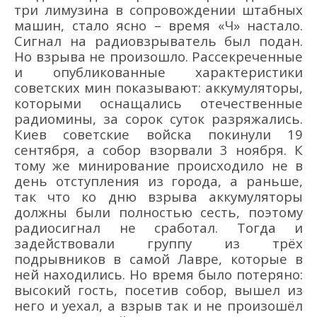
три лимузина в сопровождении штабных
машин, стало ясно
–
время «Ч»
настало
.
Сигнал на радио
взрыватель
был подан.
Но взрыва не произошло. Рассекреченные
и опубликованные характеристики
советских мин показывают: аккумуляторы,
которым
и
оснащались отечественные
радиомины, за сорок суток разряжались.
Киев советские войска покинули 19
сентября, а собор взорвали 3 ноября.
К
тому же
минирование происходило не в
день отступления из города, а раньше,
так что ко дню взрыва аккумуляторы
должны были
полностью
сесть, поэтому
радиосигнал не сработал. Тогда и
задействовали группу
из трё
х
подрывников в самой Лавре, которые в
ней
находились
. Но время было потеряно:
высокий гость, посетив собор, вышел из
него и
уехал, а взрыв так и не произошё
л