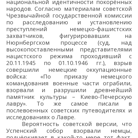
национальной идентичности покорённых
народов.
Согласно материалам советской
Чрезвычайной государственной комиссии
по расследованию и установлению
преступлений немецко-фашистских
захватчиков
,
фигурир
овавших
на
Нюрнбергском процессе
(с
уд
,
над
высокопоставленными представителями
нацистского режима
проходивший с
20
.11.
1945
по 0
1
.10.
1946
гг.)
, взрыв
совершили немецкие оккупационные
войска
:
«По приказу немецкого
командования военные
части
ограбили,
взорвали и разрушили древнейший
памятник культуры
–
К
иево-Печерскую
лавру».
То же самое писали в
послевоенных советских путеводителях и
исследованиях о Лавре
.
Вероятность советской версии, что
Успенский собор взорвали немцы,
подчёркивает в какой-то мере тот факт,