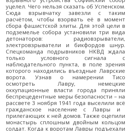
уцелел. Чего нельзя сказать об Успенском.
Сюда взрывчатку завезли с т
аким
расчё
том, чтобы взорвать её
в момент
сбора фашистской элиты.
Для этой цели в
подземелье собора установили три вида
детонаторов: радио
взрыватели
,
электро
взрыватели
и бикфордов шнур.
Спецкоманда
подрывников
НКВД ждала
только условного сигнала
с
наблюдательного пункта, в поле зрени
я
которого находились въездные Л
аврские
ворота. Узнав о намерении Тисо
осмотреть Лавру, немецкие
оккупационные власти города приняли
беспрецедентные меры безопасности
–
на
рассвете 3 ноября 1941
года выселили всё
гражданское население
с
Лавры и
прилегающих к ней домов.
Также оцепили
монастырь сплошным двойным
кольцом
солдат
.
Когда к воротам Лавры подъехали