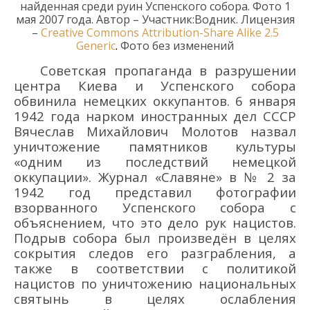
найденная среди руин Успенского собора
. Фото
1
мая 2007 года.
Автор –
Участник:Водник.
Лицензия
–
Creative Commons
Attribution-Share Alike 2.5
Generic
.
Фото без изменений
С
овет
ск
ая
пропаганда
в разрушении
центра Ки
ева и Успенского собора
обвин
ила
немецких оккупантов.
6
января
1942
года
нарком иностранных дел СССР
Вячеслав
Михайлович
Молотов назвал
уничтожение памятников культуры
«одним из последствий немецкой
оккупации». Журнал «Славяне» в №
2 за
1942 год представил фотографии
взорванного Успенского собора с
объяснением, что это дело рук нацистов.
Подрыв собора был произведён в целях
сокрытия следов его разграбления, а
также в соответствии с политикой
нацистов по уничтожению национальных
святынь в целях ослабления