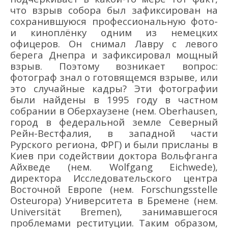
что взрыв собора был зафиксирован
н
а
сохранившуюся профессиональную фото-
и
киноплёнку
одним из немецких
офицеров
.
Он снимал Лавру с левого
берега Днепра и зафиксировал мощный
взрыв. Поэтому
возникает
вопрос:
фотограф знал
о готовящемся взрыве
, или
это случайные кадры?
Эти фотографии
были найдены
в 1995 году
в частном
собрании в Оберхаузене
(нем.
Oberhausen
,
город
в федеральной земле Северный
Рейн-Вестфалия,
в западной части
Рурского региона,
ФРГ
)
и
были
присланы в
Киев при содействии доктора Вольфганга
Айхведе (
нем.
Wolfgang
Eichwed
e),
директора Исследовательского центра
Восточной Европе (
нем.
Forschungsstellе
Osteuro
ра
)
Университета в Бремене
(нем.
Universit
ä
t
Bremen
)
, занимавшегося
проблемами реституции. Таким образом,