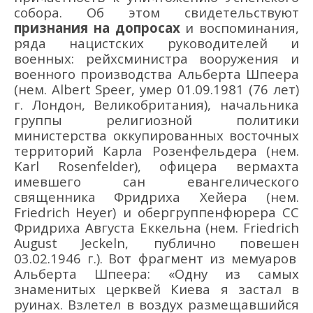
собора.
Об этом свидетельствуют
признания на допросах
и
воспоминания
,
ряда нацистских руководителей и
военных: рейхсминистра вооружения и
военного производства Альберта Шпеера
(нем.
Albert
Speer
, умер 01.09.1981
(76 лет)
г. Лондон
, Великобритания)
, начальника
группы религиозной политики
министерства оккупированных восточных
территорий Карла Розенфельдера
(нем.
Karl
Rosenfelder
)
, офицера вермахта
имевшего сан евангелического
священника
Фридриха Хейера
(нем.
Friedrich
Heyer
)
и
обергруппенфюрера
СС
Фридриха Августа Еккельна
(нем.
Friedrich
August
Jeckeln
,
публично
повешен
03
.
02.1946 г.).
Вот ф
рагмент из мемуаров
Альберта Шпеера
: «
О
дну из самых
знаменитых церквей
Киева я застал в
руинах. Взлетел в воздух размещавшийся