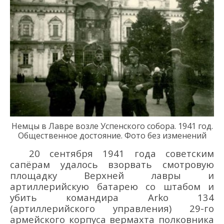
Немцы в Лавре
возле Успенского
с
обора
.
1941 год
.
Общественное достояние
. Фото без изменений
20 сентября 1941 г
ода советским
сапё
рам удалось
взорвать
смотровую
площадку Верхней л
авры
и
арти
ллерийскую батарею
со
штаб
ом
и
убить командира Arko 134
(артиллерийского управления) 29
-го
армейского корпуса вермахта
полковника