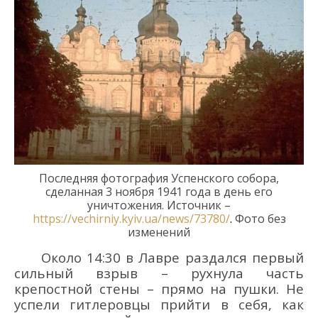
Последняя фотография
Успенского
собора
,
сделанная
3 ноября 1941 года
в день
его
уничтожения.
Источник –
https://vechirniy.kyiv.ua/news/73780/
.
Фото без
изменений
Около
14:30
в Лавре
раздался
первый
сильный взрыв – рухнула часть
кре
постной стены – прямо на пушки.
Не
успели гитлеровцы прийти в себя, как