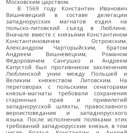
Московским царством.
В 1569 году
Константин Иванович
Вишневецкий в составе делегации
западнорусских магнатов ездил на
польско-литовский съезд в Люблине
.
Вначале вместе с князьями Константином
Константиновичем Острожским,
Александром Чарторыйским, братом
Андреем Вишневецким, Романом
Фёдоровичем Сангушко и Андреем
Капустой был противником заключения
Люблинской унии между Польшей и
Великим княжеством Литовским. На
переговорах с польскими сенаторами
князья-магнаты требовали сохранения
старинных прав и привилегий
западнорусской шляхты, православного
вероисповедания и западнорусского
языка. После исполнения поляками этих
требований западнорусские князья, в том
числе братья Константин и Андрей