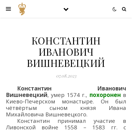
КОНСТАНТИН
ИВАНОВИЧ
ВИШНЕВЕЦКИЙ
07.08.2023
Константин Иванович
Вишневецкий
, умер 1574 г.,
похоронен
в
Киево-
Печерском монастыре. Он был
чётвёртым
сын
ом
князя Ивана
Михайловича Вишневецкого
.
Константин п
ринимал участие в
Ливонской войне
1558
–
1583
гг.
с