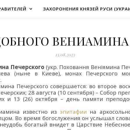
РАВИТЕЛЕЙ
ЗАХОРОНЕНИЯ КНЯЗЕЙ РУСИ (УКРА
ДОБНОГО ВЕНИАМИНА
13.08.2023
ина Печерского
(укр.
Поховання Веніямина Печ
Киева
(ныне в Киеве),
монах Печерского м
.
ина Печерского совершается: во второе воск
черских; 28 августа (10 сентября) – Собор п
 и 13 (26) октября – день памяти преподоб
иамина известно из
эпитафии
на аркосольн
пцом. Во время богослужения он услышал слов
неудобь богатый внидет в Царствие Небесное»