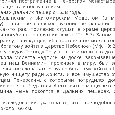
ринял пострижение в Печерском монастыре
, нищетой и послушанием.
ланах
Дальних пещер с 1638 года.
 Волынским и Житомирским
Модестом
(в 
у)
старинн
ое лаврское рукописное
сказание г
Как-то раз, прилежно слушая в храме церко
ы погубишь говорящих ложь» (Пс. 5:7)
. Запомн
авду, то и купцов, ибо торговля не может со
 богатому войти в Царство Небесное» (Мф. 19: 2
, угождая Господу Богу в посте и молитвах до 
скопа Модеста
надпись на доске, закрывавш
отец наш Вениамин, проживая
в
миру, был з
гельские слова, что
«трудно богатому войти в Ц
ную нищету ради Христа, и всё
имущество
о
цам Печерским, с которыми потрудился дос
ив венец победителя. А его святые мощи нетл
амина
ныне
покоятся в Дальних пещерах,
 исследований указывают, что преподобн
около 166 см.