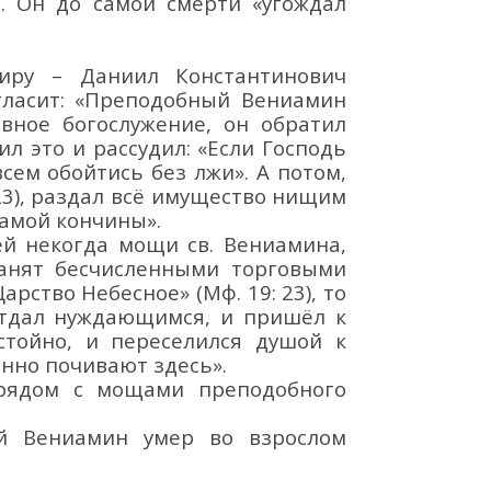
. Он до самой смерти «угождал
миру –
Даниил Константинович
ласит:
«Преподобный Вениамин
вное богослужение, он обратил
ил это и рассудил: «Если Господь
всем обойтись без лжи». А потом,
3)
, раздал всё
имущество нищим
самой кончины».
ей некогда мощи св. Вениамина,
анят бесчис
ленными торговыми
арство Небесное» (Мф. 19: 23)
, то
тдал нуждающимся, и пришё
л к
тойно, и переселился душой к
енно почивают здесь».
 рядом с мощами преподобного
ый Вениамин умер во взросло
м