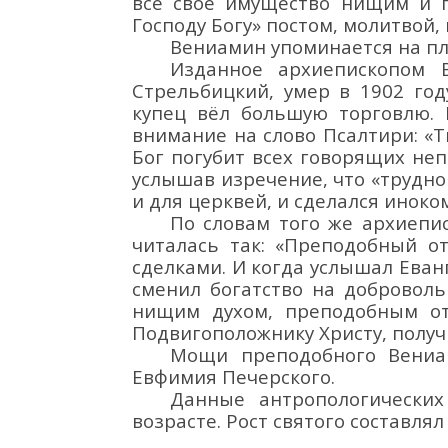
всё своё имущество нищим и п
Господу Богу» постом, молитвой
Вениамин у
поминается на
п
Изданное
архиепископом
Стрельбицкий,
умер в 1902 год
купец вё
л большую торговлю. 
внимание на слово Псалтири:
«Т
Бог погубит всех говорящих непр
услышав изречение, что
«трудно
и
для
церквей, и сделался иноком
По словам
того же архиепи
читалась так: «Преподобный 
сделками.
И когда услышал Еван
сменил богатство на добров
оль
нищим духом, преподобным от
Подвигоположнику Христу, получ
М
ощи
преподобного Вени
Евфимия Печерского.
Данные антропологических
возрасте. Рост святого состав
л
ял