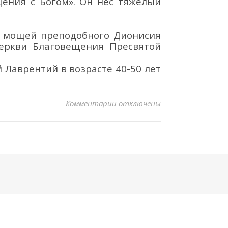
щения с Богом
»
.
Он н
ё
с тяжё
лый
е
мощей преподобного Дионисия
ерк
ви
Благовещения Пресвятой
й
Лаврентий в возрасте 40-50 лет
к записи РАКА ПРЕПОДОБНОГО
Комментарии
отключены