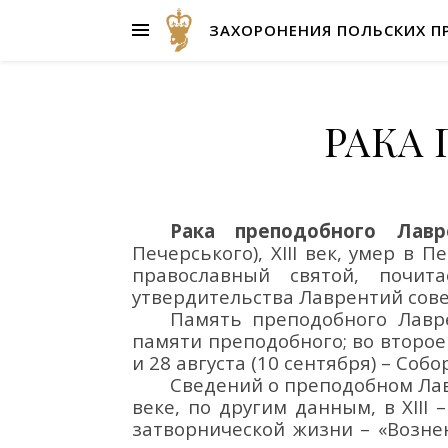
ЗАХОРОНЕНИЯ ПОЛЬСКИХ П
РАКА
Рака
преподобного
Лавр
Печерського
), XIII век
, умер в
Пе
православный святой
, почит
утвердительства
Лаврентий
сов
Память преподобного Лавре
памяти преподобного; во второе
и 28 августа (10 сентября) – С
Сведений о преподобном Ла
веке
,
по другим данным
,
в
XIII
затворнической
жизни
– «В
озне