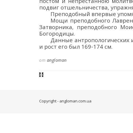
постом и непрестанною молитв
подвиг
отшельничества, упражня
Преподобный в
первые упом
М
ощи
преподобно
го Лавре
Затвор
ника
, преподобного Мои
Богородицы
.
Данные антропологических 
и рост его был 169-174 см.
от
angloman