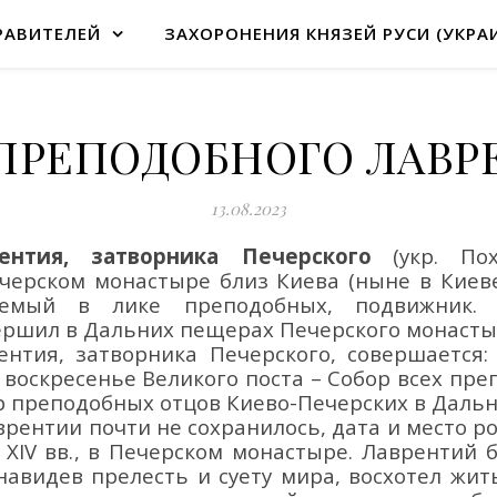
РАВИТЕЛЕЙ
ЗАХОРОНЕНИЯ КНЯЗЕЙ РУСИ (УКРА
 ПРЕПОДОБНОГО ЛАВР
13.08.2023
ентия, затворника Печерского
(укр.
По
черск
ом монастыре
близ
Киев
а (ныне
в
Киев
аемый в лике преподобных
,
подвижник
.
ершил в Дальних пещерах
Печерского монасты
нтия, затворника Печерского, совершается:
 воскресенье Великого поста – Собор всех пр
обор преподобных отцов Киево-Печерских в Да
врентии почти не сохранилось
,
дата и место р
–
XIV вв.
,
в
Печерском
монастыре.
Лаврентий
навидев прелесть
и суету мира, восхотел жит