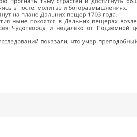
ою прогнать тьму страстей и достигнуть об
ясь в посте, молитве и богоразмышлениях.
янут на
плане
Дальних пещер 1703 года.
нтия
ныне
покоятся в Дальних пещерах
возл
сея Чудотворца и недале
ко от
Подземной
ц
исследований показ
али
, что
умер преподобны