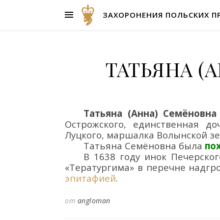
ЗАХОРОНЕНИЯ ПОЛЬСКИХ П
ТАТЬЯНА (
Татьяна (Анна) Семёновна
Острожского, единственная д
Луцкого, маршалка Волынской зе
Татьяна Семёновна б
ыла
по
В 1638
году инок Печерско
«Тератургима
» в перечне надгр
эпитафией
.
от
angloman