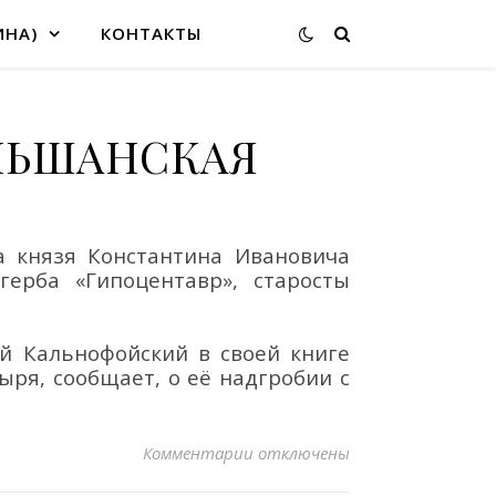
ИНА)
КОНТАКТЫ
ОЛЬШАНСКАЯ
 князя
Константина Ивановича
ерба «Гипоцентавр», старосты
й Кальнофойский в своей книге
тыря,
сообщает, о её
надгроб
ии с
к записи ТАТЬЯНА (АННА) СЕМ
Комментарии
отключены