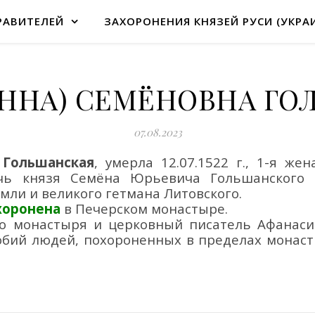
РАВИТЕЛЕЙ
ЗАХОРОНЕНИЯ КНЯЗЕЙ РУСИ (УКРА
АННА) СЕМЁНОВНА Г
07.08.2023
 Гольшанская
, умерла 12.07.1522 г., 1-я
жена
очь
князя Семёна Юрьевича Гольшанского г
мли и великого гетмана Литовского.
хоронена
в Печерско
м монастыре.
го монастыря
и церковный писатель Афанаси
обий людей, похороненных в пределах монас