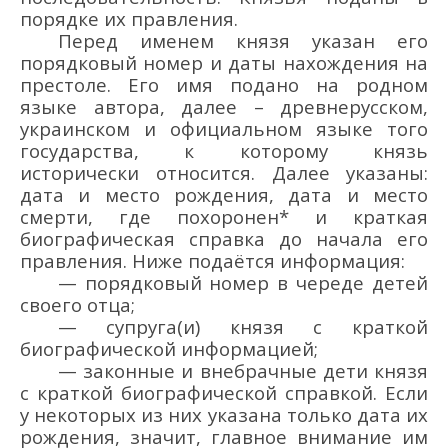
порядке их правления.
Перед именем
князя
указан его
порядковый номер и даты нахождения на
престоле. Его имя подано на родном
языке автора, далее –
древнерусском
,
украинском
и
официальн
ом
язык
е того
государств
а
,
к которому
князь
исторически относится
.
Далее
указаны:
дата и место рождения, дата и место
смерти, где похоронен
* и
краткая
биографическая справка до начала его
правления. Ниже подаётся информация:
—
порядковый номер в череде детей
своего отца;
—
супруг
а(
и)
князя
с краткой
биографической информацией;
—
законные и внебрачные дети
князя
с краткой биографической справкой. Если
у некоторых из них указана только дата и
х
рож
дения, значит, главное внимание им