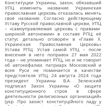
Конституции
Украины
,
закон
,
обязавший
УПЦ изменить название.
Украинская
православная церковь
отказалась менять
своё название.
Согласно действующему
Уставу Русской православной церкви,
УПЦ
–
«самоуправляемая церковь
с правами
широкой автономии» в составе РПЦ; её
статус детально оговорён в «Гл
аве X.
Украинская
Православная Церковь»
Устава РПЦ. Устав самой УПЦ
–
после
внесения
в него поправок
27 мая
2022
года –
не упоминает РПЦ, но и не говорит
об автокефалии; патриарх Московский и
всея Руси
не поминается в качестве
предстоятеля УПЦ. 24 августа 2024 года
президент Украины
В.А. Зеленский
подписал Закон Украины «О защите
конституционного строя в сфере
деятельности религиозных организаций»
(укр.
Про захист конституційного ладу у