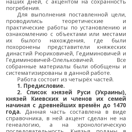
наших дней, с акцентом на сохранность
погребения.
Для выполнения
поставленной цели,
проводились теоретические и
практические
работы по установлению и
ознакомлению
с объектами
или местами
их былого нахождения
, где были
похоронены
представители княжеск
их
династий
Рюриковичей,
Гедиминовичей и
Гедиминовичей-Олельковичей
. Все
собранные
материалы были обобщены и
систематизирован
ы
в данно
й
работе
.
Работа состоит из четырёх частей.
1. Предисловие.
2. Список князей
Руси (Украины)
,
князей Киевских
и членов их семей
начиная с древнейших времён до 1
470
года
.
Данная часть составлена в виде
справочника, в ней акцент сделан не на
генеалогию, а на хронологическую
последовательность.
Князья
поданы в