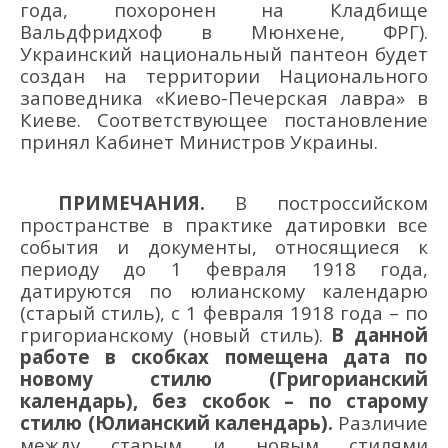
года, похоронен на Кладбище
Вальдфридхоф в Мюнхене, ФРГ)
.
Украинский национальный пантеон будет
создан на территории Национального
заповедника «Киево-Печерская лавра» в
Киеве. Соответствующее постановление
принял Кабинет Министров Украины.
ПРИМЕЧАНИЯ.
В
построссийском
пространстве
в практике датировки
все
события и документы, относящиеся к
периоду до 1 февраля 1918
года
,
датируются по юлианскому календарю
(старый стиль), с 1 февраля 1918
года –
по
григорианскому (новый стиль).
В
данной
работе
в
скобках
помещена дата
по
новому стилю
(Григорианский
календарь)
, без скобок – по старому
стилю (Юлианский календарь).
Различие
между старым
и новым
стилями