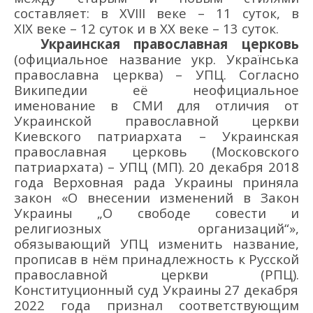
составляет:
в
XVIII в
еке –
1
1 суток, в
XIX в
еке –
12 суток и в XX в
еке –
13 суток.
Украинская православная церковь
(официальное название укр.
Українська
православна церква)
–
УПЦ
.
Согласно
Википедии
её
неофициальное
именование в СМИ для отличия от
Украинской православной церкви
Киевского патриархата
–
Украинская
православная церковь (Московского
патриархата)
–
УПЦ (МП)
. 20 декабря 2018
года
Верховная рада Украины приняла
закон «О внесении изменений в Закон
Украины „О свободе совес
ти и
религиозных организаций“»,
обязывающий УПЦ
изменить название,
прописав в нём принадлежность к
Русской
православной церкви
(
РПЦ
)
.
Конституционный суд Украины
27 декабря
2022 года
признал соответствующим