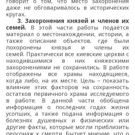
говорит о том, что место захоронения
даже не обговаривалось в исторических
кругах.
3. Захоронения
князей
и членов их
семей.
В этой части работы подаётся
материал о местонахождении, истории, а
также описание объектов, где были
похоронены
князья
и члены их
семей.
Практически все киевские церкви с
находившимися в них княжескими
захоронениями не сохранились. В работе
отображены все храмы находящиеся,
когда либо, на их месте. Цель – показать
влияние этих факторов на сохранность
остатков первичного храма исследуемого
в работе. В данной части о
бобщена
информация о последних годах жизни
усопших, а также подана информация о
болезнях душевных и физических или
другие факты, которые могли приблизить
персонаж к смерти. Бытует мнение, что о