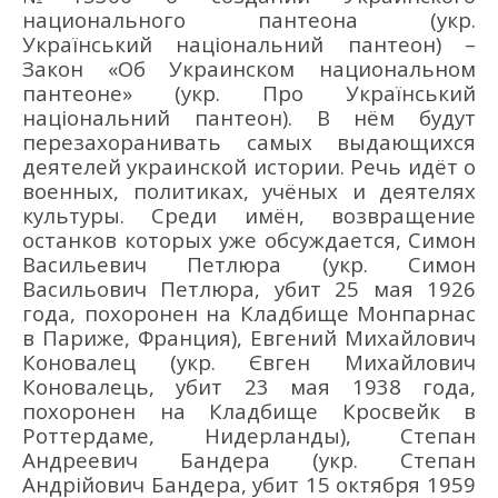
национального пантеона (укр.
Український національний пантеон) –
Закон «Об Украинском национальном
пантеоне» (укр. Про Український
національний пантеон). В нём будут
перезахоранивать самых выдающихся
деятелей украинской истории. Речь идёт о
военных, политиках, учёных и деятелях
культуры. Среди имён, возвращение
останков которых уже обсуждается, Симон
Васильевич Петлюра (укр.
Симон
Васильович Петлюра, убит 25 мая 1926
года, похоронен на Кладбище Монпарнас
в Париже, Франция),
Евгений Михайлович
Коновалец (укр.
Євген Михайлович
Коновалець, убит 23 мая 1938 года,
похоронен на Кладбище Кросвейк в
Роттердаме, Нидерланды)
, Степан
Андреевич Бандера (укр.
Степан
Андрійович Бандера, убит 15 октября 1959