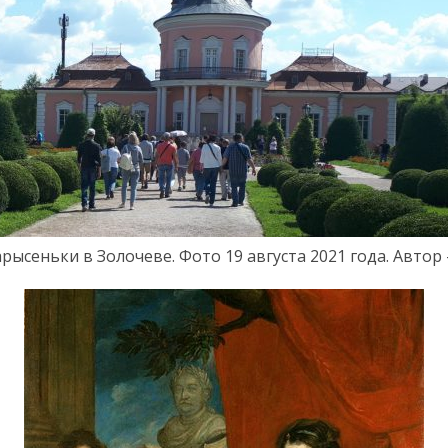
рысеньки в Золочеве.
Фото
19 августа
20
2
1 года. Автор