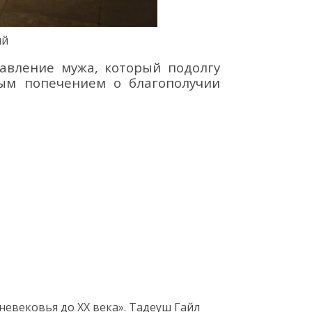
ий
авление мужа, который подолгу
ным попечением о благополучии
невековья до XX века»
.
Тадеуш
Гайл