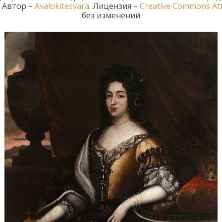
.
Автор –
Avalokitesvara
.
Лицензия
–
Creative
Commons
At
без изменений