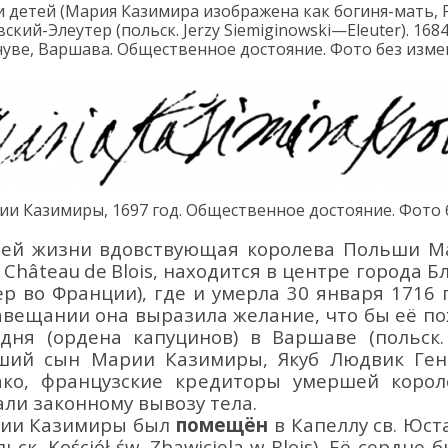
и детей
(
Мария Казимир
а
изображ
ена
как богиня-мать, 
вский-Элеутер
(польск.
Jerzy
Siemiginowski
—
Eleuter
).
1684
нуве, Варшава
. Общественное достояние. Фото без изм
и
и
Казимир
ы
, 1697 год
.
Общественное достояние. Фото 
оей жизни
вдовствующая королева Польши
М
.
Ch
â
teau
de
Blois
, находится в центре города Бл
ер во Франции)
, где и умерла
30 января 1716
авещании она выразила желание, что бы её по
ня (ордена капуцинов) в Варшаве (польск. 
тарший сын Марии Казимиры, Якуб Людвик Ге
ко, французские кредиторы умершей короле
али законному вывозу тела.
арии Казимиры был
помещён
в Капеллу св. Юст
льск.
Ko
ś
ci
ół
ś
w
.
Zbawiciel
a
w
Blois
). Её сердце 