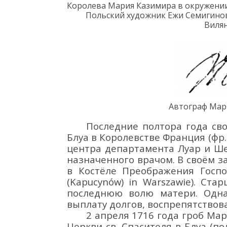
Королева Мария Казимира в окружени
П
ольск
ий
художник
Ежи Семигино
Вил
я
Автограф
Мар
Последние полтора года св
Блуа
в Королевстве
Франция
(фр
центра департамента Луар и Ш
назначенного врачом. В своём з
в Костёле Преображения Господ
(Kapucynów) in Warszawie). С
последнюю волю матери. Одна
выплату долгов, воспрепятствов
2 апреля 1716 года гроб М
Церкви св. Спасителя в Блуа (по