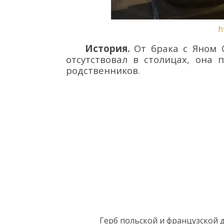
h
История.
От брака с
Яном
отсутствовал в столицах, она
родственников.
Герб польск
ой
и французск
ой