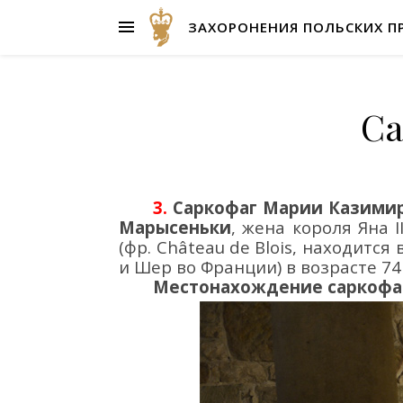
ЗАХОРОНЕНИЯ ПОЛЬСКИХ П
Са
3.
Саркофаг Марии Казими
Марысеньк
и
, жена короля Яна 
(фр.
Ch
â
teau
de
Blois
, находится 
и Шер во Франции)
в возрасте 74
Местонахождение саркофа