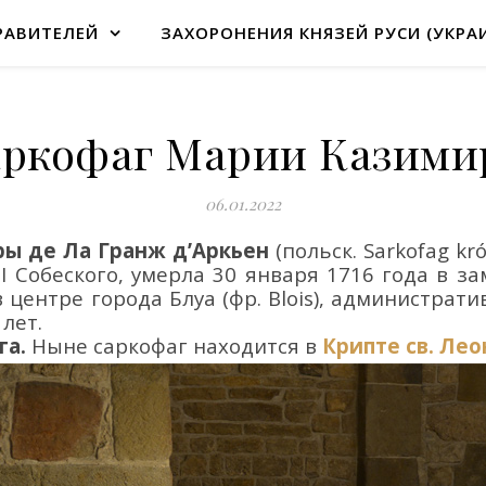
РАВИТЕЛЕЙ
ЗАХОРОНЕНИЯ КНЯЗЕЙ РУСИ (УКРА
ркофаг Марии Казим
06.01.2022
ры
де Ла Гранж д’Аркьен
(польск. Sarkofag kr
III Собеского, умерла 30 января 1716 года
в
за
в центре города Блуа (фр.
Blois
), администрати
 лет.
га.
Ныне саркофаг находится в
Крипте св. Ле