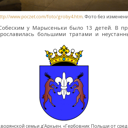
ttp://www.poczet.com/foto/groby4.htm
.
Фото
без изменен
Собеским у Марысеньки было 13 детей
.
В пр
 прославилась большими тратами и неустан
дворянск
ой
сем
ьи
д’Аркьен
.
«Гербовник Польши от сред