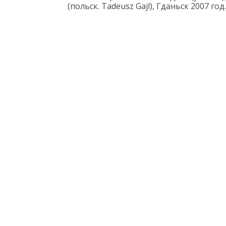
(
польск
. Tadeusz Gajl)
, Гданьск 2007 г
од