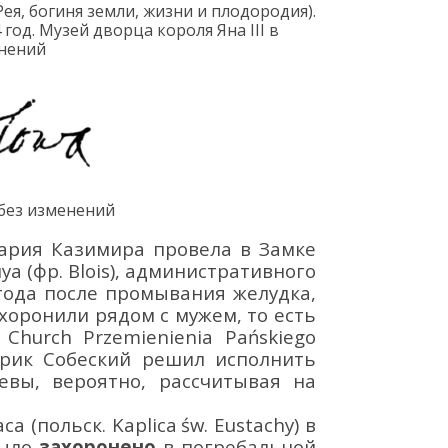
Рея, богиня земли, жизни и плодородия
).
 год
.
Музей дворца короля
Яна
III в
енений
без изменений
ария Казимира провела в
Замке
уа (фр.
Blois
), административного
 года
после промывания желудка,
хоронили рядом с мужем, то есть
Church Przemienienia Pańskiego
нрик Собеский решил исполнить
вы, вероятно, рассчитывая на
аса (польск.
Kaplica
ś
w
.
Eustachy
) в
было
захоронено
в погребальной