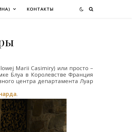
ИНА)
КОНТАКТЫ
иры
ólowej Marii Casimiry) или просто –
мке Блуа в Королевстве Франция
вного центра департамента Луар
онарда
.