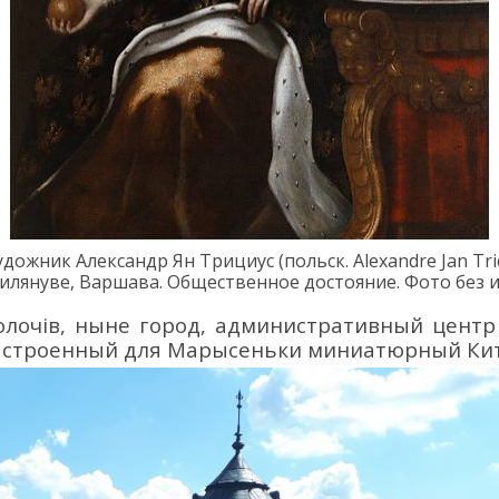
художник
Александр Ян
Трициус
(польск.
Alexandre
Jan
Tri
Вил
януве, Варшава
. Общественное достояние. Фото без 
олочів
, ныне
город
, а
дминистративный центр 
ыстроенный для Марысеньки миниатюрный Кит