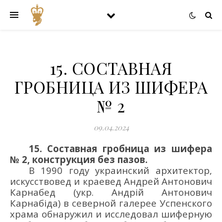
15. СОСТАВНАЯ
ГРОБНИЦА ИЗ ШИФЕРА
№ 2
09.04.2024
15. Составная г
робница
из шифера
№ 2
, конструкция без пазов
.
В
1990 году украинский
архитектор,
искусствовед
и
краевед
Андрей Антонович
Карнабед (укр.
А
ндрій Антонович
Карна
біда
) в северной галерее Успенского
храма обнаружил и исследовал шиферную