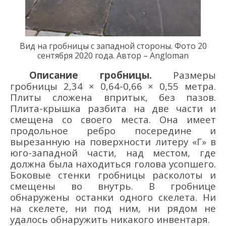
Вид на гробницы с западной стороны. Фото 20
сентября 2020 года
.
Автор – Angloman
Описание гробницы.
Р
азмеры
гробницы
2,34
×
0,64-0,66
×
0,55 метра.
Плиты
сложена впритык, без пазов.
Плита-к
рышка разбита
на две части
и
смещена со своего места.
Она
име
ет
продольное
ребро
посередине
и
вырезанную
на поверхности
литеру «Г» в
юго-западной части, над местом, где
должна была находиться голова
усопшего
.
Боковые стенки
гробницы
расколоты и
смещены
во внутрь.
В
гробнице
обнаружены останки одного скелета.
Н
и
на скелете
,
ни
под ним, ни рядом не
удалось обнаружить ни
какого
инвентар
я.