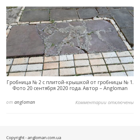
Гробница № 2
с
плитой-
крышкой
от гробницы № 1
.
Фото 20
сентября 2020 года
.
Автор – Angloman
к записи 15. 
от
angloman
Комментарии
отключены