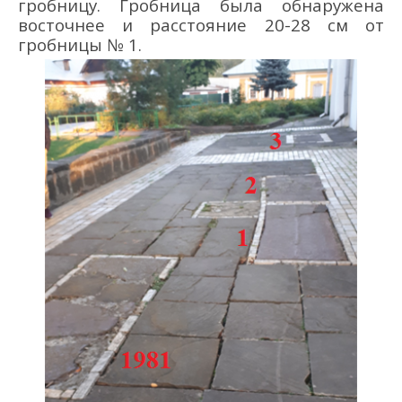
гробницу.
Гробница
была
обнаружена
восточнее и
расст
ояние
2
0-28 см от
гробницы № 1.