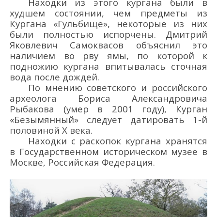
Находки из этого кургана были в
худшем состоянии, чем предметы из
Кургана
«
Гульбищ
е
»
, некоторые из них
были полностью испорчены. Дмитрий
Яковлевич
Самоквасов объяснил это
наличием во
рву ямы, по которой к
подножию
кургана впитывалась сточная
вода после дождей.
По мнению
советск
ого
и российск
ого
археолога Бориса Алекса
ндрович
а
Рыбакова (умер в 2001 году), К
ур
ган
«Безымя
нный» следует датировать
1-й
половиной
X века.
Находки
с
раскопок
кургана
хранятся
в Государственном историческом музее
в
Москве
, Российская Федерация
.