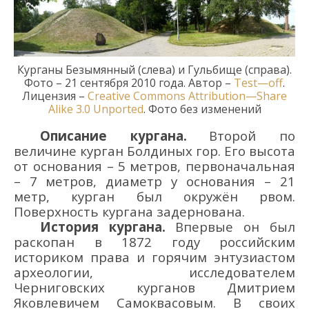
Курганы Безымянный (с
лева
) и Гульбище (с
права
).
Фото – 21 сентября 2010 года. Автор –
Test
—
off
.
Лицензия –
Creative
Commons
Attribution
—
Share
Alike
3.0
Unported
. Фото без изменений
Описание кургана.
Второй по
величине курган Болдиных гор
. Его в
ысота
от основания
–
5
м
етров,
первоначальн
ая
–
7
м
етров
, диаметр
у
основания
–
21
м
етр
, курган был окружён рвом
.
Поверхность кургана задернована.
История кургана.
Впервые
он
был
раскопан в 1872 году
российским
историком права и горячим э
нтузиастом
археологии, исследователем
Черниговских курганов
Дми
три
ем
Я
ковлевич
ем Самоква
сов
ым.
В
своих