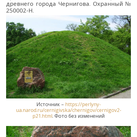
древнего города Чернигова. Охранный №
250002-Н.
Источник
–
https://perlyny-
ua.narod.ru/cernigivska/chernigov/cernigov2-
p21.html
. Фото без изменений