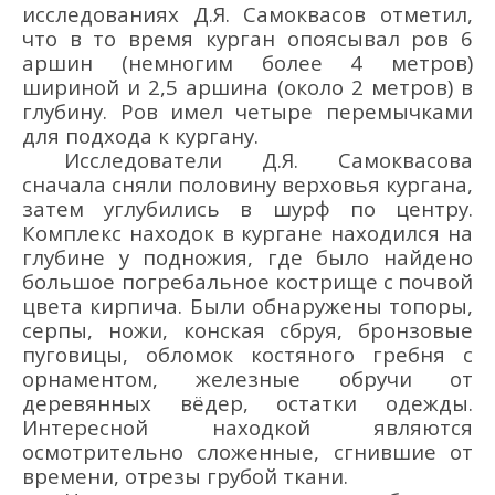
исследованиях
Д.Я.
Самоквасов отметил,
что в то время курган опоясывал ров 6
аршин
(
немногим более 4
м
етров
)
шириной и 2,5 аршина
(около 2 метров)
в
глубину.
Ров
имел
четыр
е
перемычками
для под
хода
к кургану.
Исследователи
Д.Я. Самоквасова
сначала
снял
и
половину верховья
кургана
,
затем углубились в шурф п
о центру
.
Комплекс находок в кургане
находился
на
глубине
у
подножия, где было найдено
большое
погребальное
кострище
с
почвой
цвета кирпича
.
Были
обнаруж
ены
топор
ы
,
серп
ы
, нож
и
, конск
ая
сбру
я
, бронзовые
пуговицы, обломок костяного гребня с
орнаментом, железные обручи от
деревянных вёдер, остатки одежды.
Интересной находкой являются
ос
мотрите
льно
сложенные, сгнившие от
времени
,
отрезы грубой ткани.