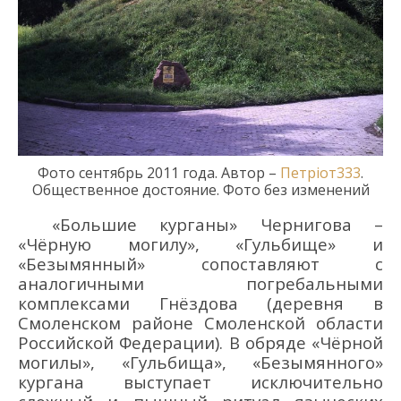
Фото
сентябрь
20
11
года.
Автор –
Петріот333
.
Общественное достояние. Фото без изменений
«Большие курганы» Чернигова
–
«
Чёрную могилу
», «Гульбище
»
и
«Безымянный»
сопоставляют с
аналогичными погребальными
комплексами Гнёздова
(деревня
в
Смоленском районе Смоленской области
Российской Федерации).
В обряде
«Чёрной
м
огилы
»
,
«Гульбища
»
,
«Безымянного»
кургана
выступает исключительно