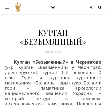
КУРГАН
«БЕЗЫМЯННЫЙ»
08.04.2024
Курган «
Безымянный
»
в Чернигове
(укр.
Курган «Безіменний»
у Чернігові
)
,
древнерусский курган
1-й
половины X
века
.
О
дин из курганов курганного
могильника «Болдины горы»
(укр.
Болдині
гори
)
–
памятника археологии
национального значения
Украины
–
к
оторый входит в комплекс
археологических памятников Некрополя