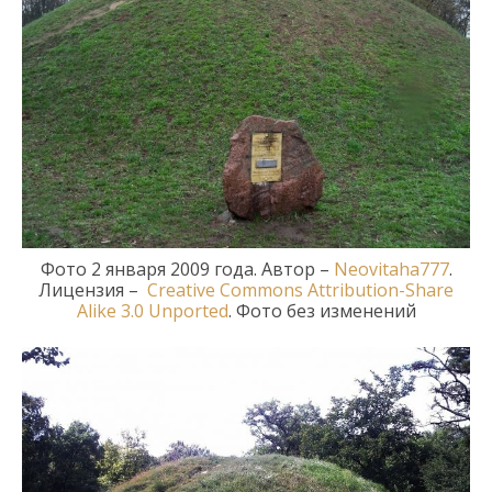
Фото
2
января
2009
года. Автор
–
Neovitaha777
.
Лицензия –
Creative Commons
Attribution-Share
Alike 3.0 Unported
.
Фото без изменений