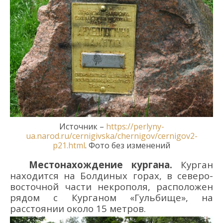
Источник
–
https://perlyny-
ua.narod.ru/cernigivska/chernigov/cernigov2-
p21.html
. Фото без изменений
Местонахождение кургана.
Курган
находится
на Болдин
ых горах
,
в северо-
восточной части некрополя,
расположен
рядом с К
урганом
«Гульбище
»
, на
расстоянии около
15 м
етров
.