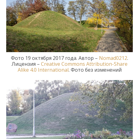
Фото
19 октября 2017
года. Автор –
Nomad0212
.
Лицензия
–
Creative Commons
Attribution-Share
Alike 4.0 International
.
Фото без изменений