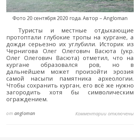
Фото 20 сентября 2020 года.
Автор – Angloman
Туристы и местные отдыхающие
протоптали глубоки
е тропы на курган
е
, а
дожди
серьезно их углубили.
И
сторик
из
Чернигова
Олег
Олегович
Васют
а (укр.
Олег
Олегович Васют
а)
отметил, что на
кургане
образовался ров, но в
дальнейшем может произойти эрозия
самой насыпи
памятника археологии
.
Ч
тобы сохранить
курган
,
его
вс
ё
же нужно
загородить
хотя бы символическим
ограждением
.
к записи КУРГ
от
angloman
Комментарии
отключены