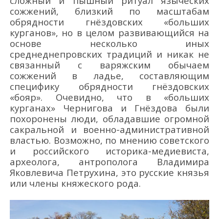
сложный и пышный ритуал языческих
сожжений, близкий по масштабам
обрядности гнёздовских
«больших
кург
анов», но в целом развивающийся
на
основе несколько иных
среднеднепровских традиций и никак не
связанный с варяжским обычаем
сожжений в ладье, со
ставляющим
специфику обрядности гнёздовских
«бояр».
Очевидно, что в «больших
курганах» Чернигова и Гнёздова
были
похоронены люди, обладавшие огромной
сакральной и военно-административной
властью. Возможно,
по мнению советского
и российского историка-медиевиста
,
археолога
, антрополога
Влади
мир
а
Я
ковлевич
а Петру
хин
а,
это русские князья
или члены княжеского рода
.