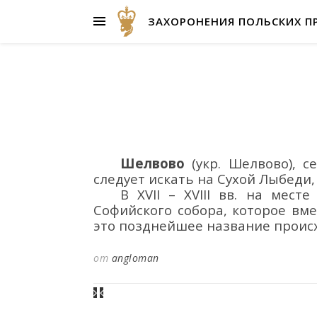
ЗАХОРОНЕНИЯ ПОЛЬСКИХ П
Шелвово
(укр.
Шелвово
)
, с
следует искать на Сухой Лыбеди,
В XVII – XVIII вв. на мес
Софийского собора, которое вм
это позднейшее название происх
от
angloman