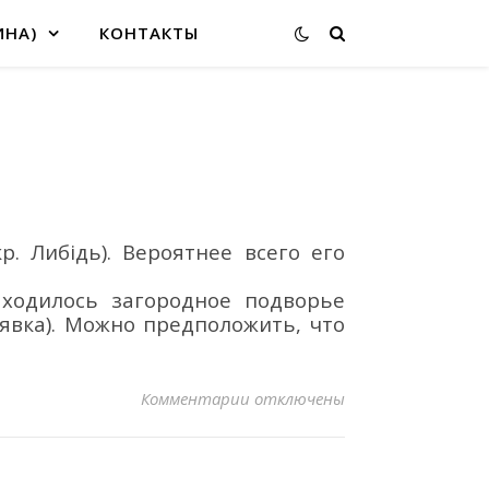
ИНА)
КОНТАКТЫ
кр.
Либідь)
.
Вероятнее всего его
находилось загородное подворье
явка
)
. Можно предположить, что
к записи ШЕЛВОВО
Комментарии
отключены