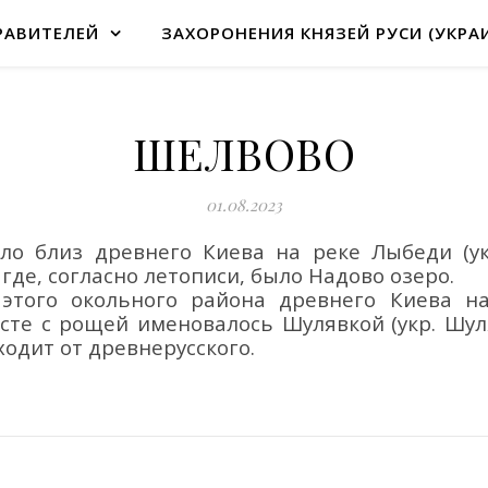
РАВИТЕЛЕЙ
ЗАХОРОНЕНИЯ КНЯЗЕЙ РУСИ (УКРА
ШЕЛВОВО
01.08.2023
ело
близ древнего Киева
на реке Лыбеди
(у
 где, согласно летописи, было Надово озеро.
те этого окольного района древнего Киева 
есте с рощей именовалось Шулявкой
(укр.
Шул
одит от древнерусского.