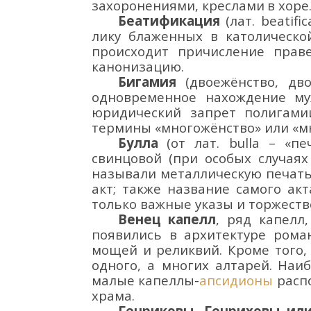
захоронениями, креслами
в хоре
Беатификация
(лат.
beatific
лику блаженных
в католическо
происходит причисление прав
канонизацию.
Бигамия
(двоежёнство
,
дв
одновременное нахождение м
юридический запрет полигами
термины «многожёнство
» или «
Булла
(от лат.
bulla
– «печ
свинцовой (при особых случаях
называли металлическую печать,
акт; также название самого ак
только важные указы и торжеств
Венец капелл
,
ряд капелл
появились в архитектуре ром
мощей и реликвий.
Кроме того,
одного, а многих алтарей.
Наиб
малые капеллы-
апсидионы
расп
храма.
Генриковы
,
Генриховы
или