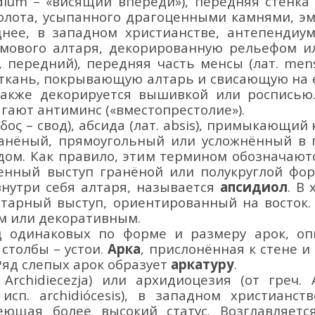
dium
–
«висящий впереди»)
,
передняя стенка
олота, усыпанного драгоценными камнями, э
днее, в западном христианстве, антепендиу
амового
алтаря, декорированную рельефом и
, передн
ий), передняя часть менсы (лат.
men
 ткань, покрывающую алтарь и
свисающую на е
также декорируется вышивкой или росписью
гают антиминс («вместопрестолие»).
ῖδος – свод), абсида (лат.
absis
)
,
примыкающий к
гранёный, прямоугольный или усложнённый в 
одом. Как правило, этим термином обозначаю
енный выступ гранёной или полукруглой ф
нутри себя алтаря, называется
апсидиол
. В
лтарный выступ, ориентированный на восток.
м или декоративным.
яд одинаковых по форме и размеру арок, о
 столбы
–
устои.
Арка
, прислонённая к стене 
Ряд слепых арок образует
аркатуру
.
Archidiecezja) или архидиоцезия (от греч. Arch
 исп. archidiócesis), в западном христианс
ющая более высокий статус. Возглавляетс