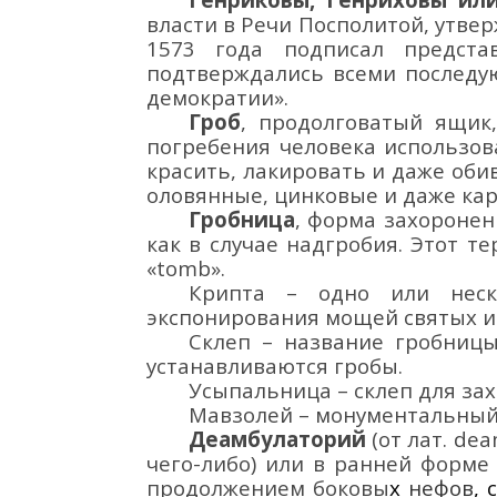
власти в Речи Посполитой,
утвер
1573 года
подписал предста
подтверждались
всеми послед
демократии
».
Гроб
, п
родолговатый ящик
погребения
человека использов
красить, лакировать и даже оби
оловянные, цинковые и даже к
Гробница
,
форма захоронен
как в случае надгробия. Этот те
«
tomb
».
Крипта – одно или неск
экспонирования мощей святых и
Склеп – название гробниц
устанавливаются гробы.
Усыпальница – склеп для за
Мавзолей – монументальный
Деамбулаторий
(от
лат.
dea
чего-либо) или в ранней форм
продолжением боковы
х
нефов
,