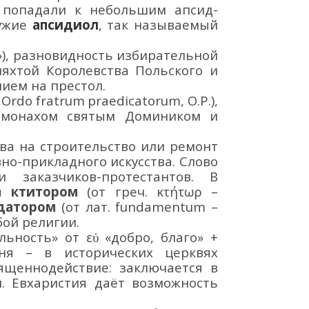
, попадали
к
небольшим апсид-
ружие
апсидиол
,
так называемый
),
разновидность избирательной
яхтой Королевства Польского и
ением
на престол.
.
Ordo
fratrum
praedicatorum
, O.P.),
 монахом святым Домиником и
тва на строительство или ремонт
но-прикладного искусства. Слово
 заказчиков-протестантов. В
ся
ктитором
(от греч. κτήτωρ –
датором
(от лат. fundamentum –
бой религии.
льность» от εὐ
«добро,
благо» +
ня
–
в исторических церквях
вященнодействие
: заключается
в
и.
Евхаристия даёт возможность