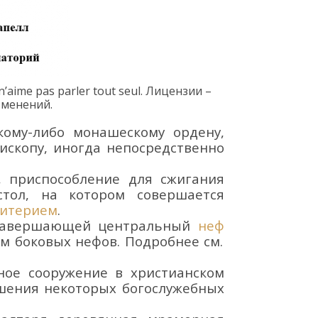
n
’
aime
pas
parler
tout
seul.
Л
ицензии
–
зменений.
кому-либо монашескому ордену,
ископу, иногда непосредственно
 приспос
обление для сжигания
стол, на котор
ом совершается
витерием
.
г завершающей центральный
неф
ом боковых нефов. Подробнее см.
ное сооружение в христианском
шения некоторых богослужебных