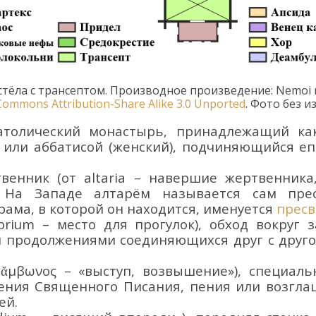
стёла
с трансептом
. П
роизводное произведение:
Nemoi
 Commons
Attribution-Share Alike 3.0 Unported
.
Фот
о
без и
католический монастырь, принадлежащий ка
 или аббатисой (женский), подчиняющийся еп
твенник (от
altaria
– навершие жертвенника,
. На Западе алтарём называется сам пре
храма, в которой он находится, именуется
прес
orium
– место для прогулок), обход вокру
й продолжениями соединяющих
ся друг с друг
,
ἄμ
β
ωνος
– «выступ, возвышение»), специаль
ения Священного Писания, пения
или возгла
ей.