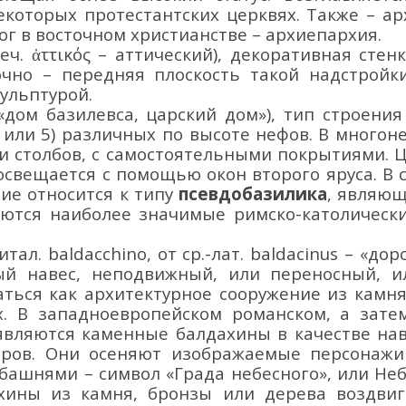
которых протестантских церквях. Также – арх
ог в восточном христианстве – архиепархия.
-греч. ἀττικός – аттический), декоративная с
очно – передняя плоскость такой надстройк
кульптурой.
«дом базилевса, царский дом»),
тип строения
3 или 5) различных по высоте нефов.
В многон
 столбов, с самостоятельными покрытиями. 
свещается с помощью окон второго яруса. В с
ие относится к типу
псевдобазилика
, являющ
уются наиболее значимые римско-католически
 итал.
baldacchino
, от ср.-лат.
baldacinus
–
«дор
й навес, неподвижный, или переносный, и
аться как архитектурное сооружение из камн
.
В
западноевропейском романском, а затем
являются каменные балдахины в качестве на
оров. Они осеняют изображаемые персонажи
 башнями
–
символ «Града небесного», или Не
ины из камня, бронзы или дерева воздвиг