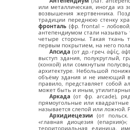
Антепендиум
(лат.
аntepen
или металлическая,
иногда из з
возвышения
жертвенника. Поз
традиции переднюю стенку
хр
фронталь
(фр.
frontal
–
лобовой
антепендиумом стали называть
четыре стороны. Такая ткань 
первым покрытием, на него пола
Апсида
(от др.-греч. ἁψίς, ἁψ
выступ здания, полукруглый, 
(конхой) или сомкнутым полусв
архитектуре. Небольшой пониж
объёму здания и не имеющий в
правило, представляет собой а
может быть и иным, утилитарны
Аркада
(от фр.
arcade
), р
прямоугольные или квадратные
называется слепой или ложной. 
Архидиецезии
(от польск. 
«главная диоцезия (епархия)»;
территориальная единица, име