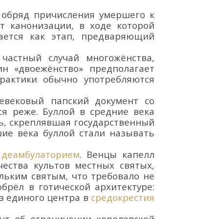
,
обряд причисления умершего к
от канонизации,
в ходе которой
ается как этап, предваряющий
,
частный случай многожёнства,
ин «двоежёнство» предполагает
практики обычно употребляются
евековый папский
документ со
ся реже.
Буллой в средние века
ть, скреплявшая государственный
шие века буллой стали называть
а
деамбулаторием
.
Венцы капелл
чества культов ме
стных святых,
льким святым, что требовало не
рёл в готической архитектуре:
з единого центра в
средокрестия
нт об ограничении королевской