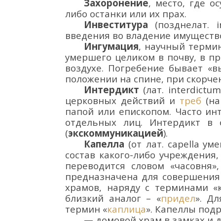
Захоронение
, место, где о
либо останки или их прах.
Инвеститура
(позднелат.
i
введения во владение имуществ
Ингумация
,
научный термин
умершего целик
ом в почву, в 
воздухе.
Погребение бывает «в
положении на спине, при скорч
Интердикт
(лат.
interdictu
церковных действий и
треб
(на
папой
или епископом.
Часто ин
отдельных лиц. Интердикт в
(
экскоммуникацией
).
Капелла
(от
лат.
capella
уме
состав какого-либо учреждения
переводится словом «часовня»,
предназначена для совершения 
храмов, наряду с терминами «
близкий аналог – «
придел
». Д
термин «
каплица
». Капеллы под
— домовой храм
в замках и 