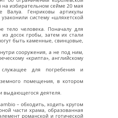
 на избирательном сейме 20 мая
де Валуа.
Генриковы артикулы
узаконили систему «шляхетской
ое тело человека.
Поначалу для
из досок гробы, затем их стали
огут быть
каменные
, свинцовые,
нутри сооружения, а не под ним,
греческому «крипта», английскому
 служащее для погребения и
дземного помещения, в котором
ли выдающегося деятеля.
.
ambio
–
о
бходить, ходить
круго
м
арной
части храма,
образованная
элемент романской
и готической