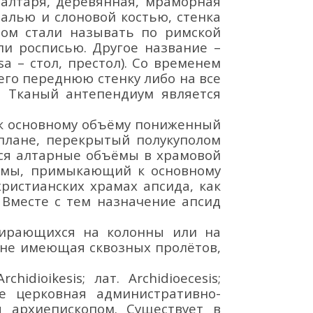
 алтаря, деревянн
ая, мраморная
малью и слоновой костью,
стенка
мом стали называть по римской
ли росписью. Другое название
–
sa
–
стол, престол).
Со временем
го переднюю стенку либо на все
. Тканый антепендиум является
 основному объёму пониженный
плане, перекрытый полукуполом
тся алтарные объёмы в
храмовой
ормы, примыкающий к основному
 христианских храмах апсида, как
 Вместе с тем назначение апсид
пирающихся на колонны или на
и не имеющая сквозных пролётов,
idioikesis; лат. Archidioecesis;
тве церковная административно-
я архиепископом. Существует в