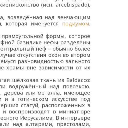
иепископство (исп. arcebispado),
тенка, возведённая над венчающим
и, которая именуется
подиумом
.
 прямоугольной формы, которое
ефной базилике нефы разделены
Центральный неф – обычно более
лучае отсутствия окон во втором
емуся разновидностью зального
е храмы вне зависимости от их
огая шёлковая ткань из
Baldacco
:
ли водружённый над повозкою.
я, дерева или металла, имеющее
 и в готическом искусстве под
вершия статуй, расположенных в
 и воспроизводят в миниа
т
юре
бесного Иерусалима.
В интерьере
али над алтарями, престолами,