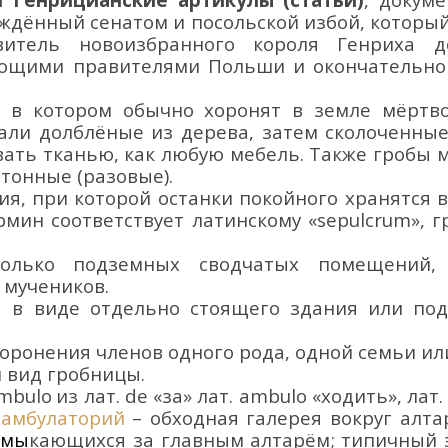
ждённый сенатом и посольской избой,
который
витель новоизбранного короля Генриха 
ующими правителями
Польши и окончательно 
,
в котором обычно хоронят в земле мёртв
али долблёные из дерева, затем сколоченные 
вать тканью, как любую мебель.
Также гробы м
артонные
(разовые).
ия, при которой
останки покойного хранятся в
рмин соответствует латинскому «sepulcrum», 
олько подземных сводчатых помещений,
 мучеников.
ы в виде отдельно стоящего здания или по
хоронения членов одного рода, одной семьи и
 вид гробницы.
mbulo
из лат.
de
«за» лат.
ambulo
«ходить», лат
е
амбулаторий
–
обходная галерея
вокруг алт
смы
кающихся за главным алтарём
;
типичный 