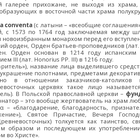
й галерее прихожане,
не выходя из храма
 образующих в восточной части храма полук
ta
conventa
(с латыни
– «всеобщие соглашения»
й,
с 1573
по 1764
год заключаемая между шл
и новоизбранным монархом
перед его вступл
ий орден, Орден братьев-проповедников (лат
ен
. Орден основан в 1214 году
испанским
ием III
(лат.
Honorius
PP. III
) в 1216 году.
даритель»), название лица выделившего средс
о украшение полотнами, предметами декоратив
нно в отношении заказчиков-католиков и
евосточных церквях такое лицо называет
тель). В Польской православной церкви –
фун
онатор – это вообще жертвователь на храм лю
ία
– «благодарение, благодарность,
признате
жение»), Святое Причастие, Вечеря Госпо
д
 Древневосточных)
толкуется как таинство, с
ым образом
и последующем их употреблени
ом в
о Христе».