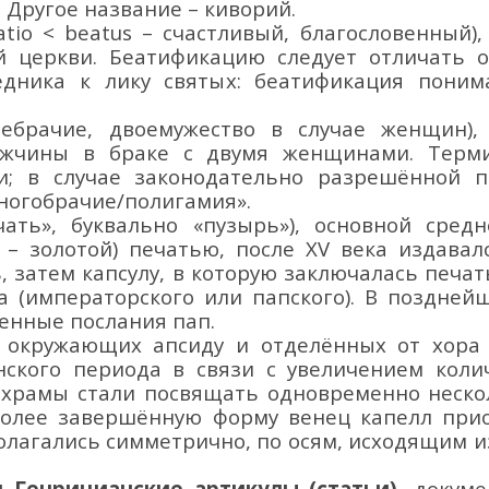
.
Другое название
– киворий.
atio
<
beatus
–
счастливый, благословенный)
й церкви.
Б
еатификацию следует отличать 
едника к лику святых:
беатификация поним
оебрачие, двоемужество в случае женщин)
ужчины в браке
с
двумя женщинами.
Терм
и
; в случае законодательно разрешённой 
многобрачие
/полигамия».
ать», букв
ально
«пузырь»),
основной средн
–
золотой) печатью,
после XV века издавал
 затем капсулу, в которую заключалась печа
та (императорского или папского). В поздней
енные послания пап.
,
окружающих апсиду
и отделённых от хор
анского периода
в связи с увеличением коли
 храмы стали посвящать одновременно неско
олее завершённую форму венец капелл приоб
олагались симметрично, по осям, исходящим и
 Генрицианские
артикулы
(статьи)
,
докуме