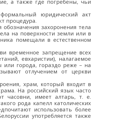
ние, а также где погребены, чьи
 формальный
юридический акт
кт процедура.
я обозначения захоронения тела
ела на поверхности земли или в
йника
помещали в естественном
ви в
ременное запрещение всех
етаний, евхаристии
), налагаемое
 или города, гораздо реже – на
зывают отлучением от церкви
троения, храм, который входит в
храма. На р
оссийский
язык часто
т часовни, имеет алтарь, т. е.
акого рода капелл католических
едпочитают использовать более
елоруссии употребляется также