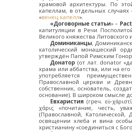
храмовой архитектуры.
По это
капеллам, в
отдельных случаях
«
венец капелл
».
«Договорные статьи
» –
Pac
капитуляции в Речи Посполито
Великого княжества Литовского
Доминиканцы
, Доминиканск
католический монашеский орд
утверждён П
апой
Римским Гонор
Донатор
(от лат. donator «
храма или аббатства, или на ег
употребляется преимуществе
Православной церкви и Древн
собственник, основатель, созда
основание). В широком смысле д
Евхари
стия
(греч.
εὐ-χᾰριστ
χάρις
«почитание, честь, ува
(Православной, Католической,
освящении
хлеба и вина особ
христианину «соединиться с Бог