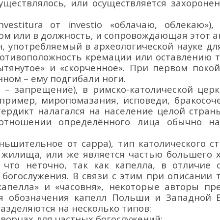
существлялось, или осуществляется захороне
nvestitura
от investio
«облачаю, облекаю»)
,
ом или в должность, и сопровождающая этот а
, употребляемый в археологической науке
дл
противоположность
кремации или оставлению т
ытянутое» и «скорченное». При первом поко
енном
–
ему подгибали ноги.
m
– запрещение), в римско-католической церк
пример, миропомазания,
исповеди, бракосоч
тердикт налагался на население целой страны
 отношении определённого лица обычно на
ньшительное от
cappa
)
,
тип католического с
, жилища, или же является частью большего 
 что неточно, так как капелла, в отличие о
богослужения. В связи с этим при описании т
капелла» и «часовня», некоторые авторы пр
ля обозначения капелл Польши и Западной Б
разделяются на несколько типов:
дворцах для частных богослужений;