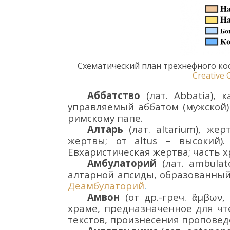
Схематический п
лан трёхнефного ко
Creative
Аббатство
(лат.
Abbatia
), 
управляемый аббатом (мужской)
римскому папе.
Алтарь
(лат.
altarium
), жер
жертвы; от
altus – высокий)
Евхаристическая ж
ертва; часть 
Амбулаторий
(лат.
ambulat
алтарной апсиды, образованны
Деамбулаторий
.
Амвон
(от др.-греч.
ἄμ
β
ων
храме, предназначенное
для чт
текстов, произнесения проповед