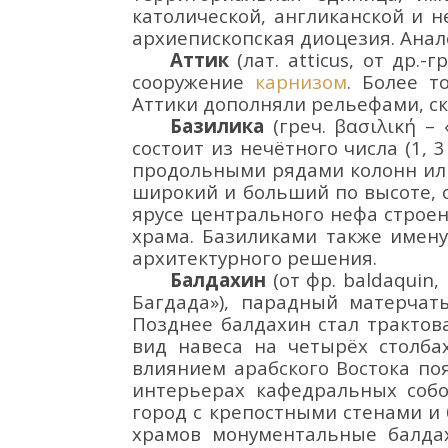
католической, англиканской и не
архиепископская диоцезия. Анал
Аттик
(лат. atticus, от др.
сооружение
карнизом
. Более т
Аттики дополняли рельефами, с
Базилика
(греч.
βασιλική –
состоит из нечётного числа (1, 
продольными рядами колонн или
широкий и больший по высоте, о
ярусе центрального нефа строен
храма. Базиликами также имен
архитектурного решения.
Балдахин
(от фр.
baldaquin
,
Багдада
»),
парадный матерчаты
Позднее балдахин стал трактов
вид навеса на четырёх столбах
влиянием арабского Востока по
интерьерах
кафедральных соб
город с крепостными стенами и
храмов монументальные балдах