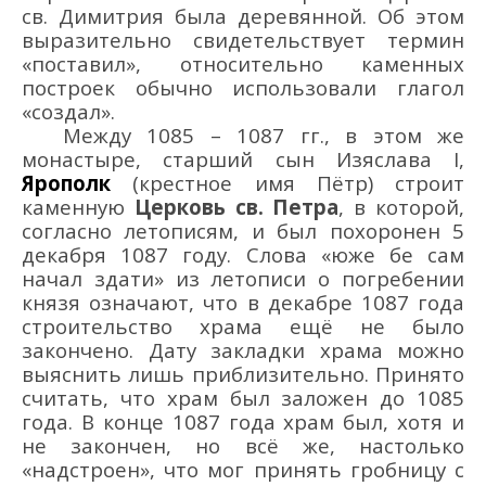
св. Димитрия была деревянной. Об этом
выразительно свидетельствует термин
«поставил», относительно каменных
построек обычно использовали глагол
«создал».
Между 1085 – 1087 гг., в этом же
монастыре, старший сын Изяслава I,
Ярополк
(крестное имя Пётр) строит
каменную
Церковь св. Петра
, в которой,
согласно летописям, и был похоронен 5
декабря 1087 году. Слова «юже бе сам
начал здати» из летописи о погребении
князя означают, что в декабре 1087 года
строительство храма ещё не было
закончено. Дату закладки храма можно
выяснить лишь приблизительно. Принято
считать, что храм был заложен до 1085
года. В конце 1087 года храм был, хотя и
не закончен, но всё же, настолько
«надстроен», что мог принять гробницу с