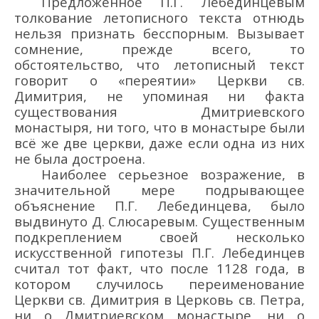
Предложенное П.Г. Лебединцевым
толкование летописного текста отнюдь
нельзя признать бесспорным. Вызывает
сомнение, прежде всего, то
обстоятельство, что летописный текст
говорит о «переятии» Церкви св.
Димитрия, не упоминая ни факта
существования Дмитриевского
монастыря, ни того, что в монастыре были
всё же две церкви, даже если одна из них
не была достроена.
Наиболее серьезное возражение, в
значительной мере подрывающее
объяснение П.Г. Лебединцева, было
выдвинуто Д. Слюсаревым. Существенным
подкреплением своей несколько
искусственной гипотезы П.Г. Лебединцев
считал тот факт, что после 1128 года, в
котором случилось переименование
Церкви св. Димитрия в Церковь св. Петра,
ни о Дмитриевском монастыре, ни о