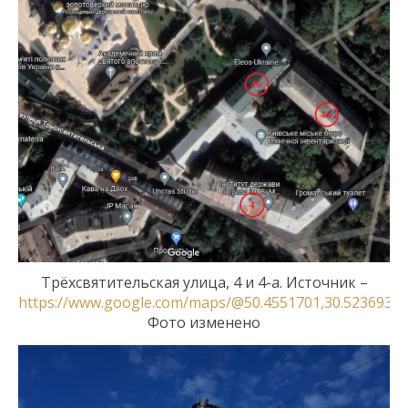
Трёхсвятительск
ая
улиц
а,
4 и 4-а.
Источник –
https://www.google.com/maps/@50.4551701,30.5236934,
Фото изменено