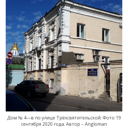
Дом № 4
—
в по у
лиц
е
Трёхсвятительск
ой
. Фото 19
сентября 2020 года. Автор – Angloman