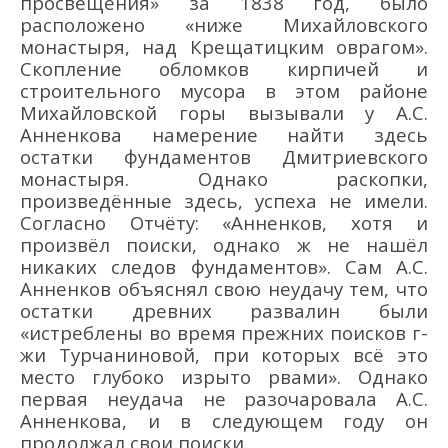
просвещения» за 1838 год, было
расположено «ниже Михайловского
монастыря, над Крещатицким оврагом».
Скопление обломков кирпичей и
строительного мусора в этом районе
Михайловской горы вызывали у А.С.
Анненкова намерение найти здесь
остатки фундаментов Дмитриевского
монастыря. Однако раскопки,
произведённые здесь, успеха не имели.
Согласно Отчёту: «Анненков, хотя и
произвёл поиски, однако ж не нашёл
никаких следов фундаментов». Сам А.С.
Анненков объяснял свою неудачу тем, что
остатки древних развалин были
«истреблены во время прежних поисков г-
жи Турчаниновой, при которых всё это
место глубоко изрыто рвами». Однако
первая неудача не разочаровала А.С.
Анненкова, и в следующем году он
продолжал свои поиски.