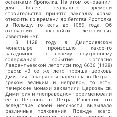
останками Ярополка. На этом основании,
для более реального времени
строительства принято закладку храма
относить ко времени до бегства Ярополка
в Польшу, то есть до 1085 года. Об
окончании постройки летописных
известий нет.
В 1128 году в Дмитриевском
монастыре произошло какое-то
загадочное по своему внутреннему
содержанию событие. Согласно
Лаврентьевской летописи под 6636 (1128)
годом: «В се же лето преяша церковь
Дмитрия Печеряне и нарекоша ю Петра с
грехом великим и неправо», то есть,
печерские монахи захватили Церковь св.
Димитрия и «неправедно» переименовали
её в Церковь св. Петра. Известие это
вследствие своей неясности вызывало
различные толкования. Прежде всего,
различные мнения вызывал вопрос о