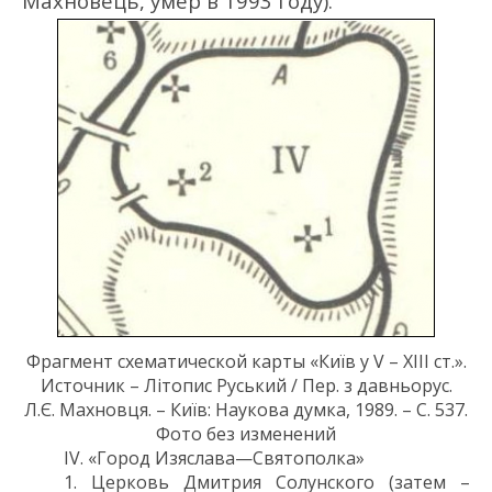
Махновець, умер в 1993 году).
Фрагмент
схематической карты «Київ у V – XIII
ст.
».
Источник –
Літопис
Руський
/ П
ер. з давньорус.
Л.
Є. Махновця. – Київ
:
Наукова думка, 1989. – С.
537
.
Фото без изменений
IV
.
«Город
Изяслава
—
Святополка
»
1. Церк
овь Дмитрия Солунского (
затем –