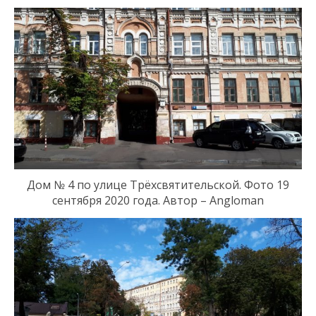
Дом № 4 по у
лиц
е
Трёхсвятительск
ой
. Фото 19
сентября 2020 года. Автор – Angloman