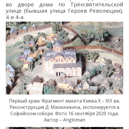
во дворе дома по Трёхсвятительской
улице (бывшая улица Героев Революции),
4 и 4-а.
Первый храм.
Фрагмент макета Киева
X
–
XIII
вв.
Реконструкция Д. Мазюкевича,
экспонируется
в
Софийском соборе. Фото 16 сентября 2020 года.
Автор – Angloman