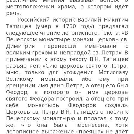
местоположении храма, о котором идёт
речь.
Российский историк Василий Никитич
Татищев (умер в 1750 году) предлагал
следующее чтение летописного, текста: «В
Печерском монастыре монахи церковь св.
Димитрия перенесши именовали с
великим грехом и неправдой св. Петра». В
примечании к этому тексту В.Н. Татищев
разъясняет: «Сию церковь святого Петра,
мню, только для угождения Мстиславу
Великому именовали, ибо ему при
крещении имя дано Петра, а отец его был
Феодор, в которого он имя церковь
святого Феодора построил, а отец его при
себе монастырь Феодоров создал».
Церковь св. Петра В.Н. Татищев относил к
Печерскому монастырю и полагал к тому
же, что она была перенесена, хотя
летописное выражение «преяша» не даёт