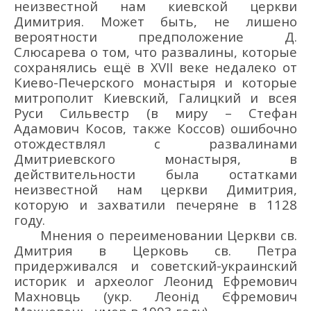
неизвестной нам киевской церкви
Димитрия. Может быть, не лишено
вероятности предположение Д.
Слюсарева о том, что развалины, которые
сохранялись ещё в XVII веке недалеко от
Киево-Печерского монастыря и которые
митрополит Киевский, Галицкий и всея
Руси Сильвестр (в миру – Стефан
Адамович Косов, также Коссов) ошибочно
отождествлял с развалинами
Дмитриевского монастыря, в
действительности была остатками
неизвестной нам церкви Димитрия,
которую и захватили печеряне в 1128
году.
Мнения о переименовании Церкви св.
Дмитрия в Церковь св. Петра
придерживался и советский-украинский
историк и археолог Леонид Ефремович
Махновць (укр. Леонід Єфремович