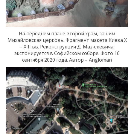
На переднем плане второй храм, за ним
Михайловская ц
ерковь.
Фрагмент макета Киева
X
–
XIII
вв. Реконструкция Д. Мазюкевича,
экспонируется
в Софийском соборе. Фото 16
сентября 2020 года. Автор – Angloman