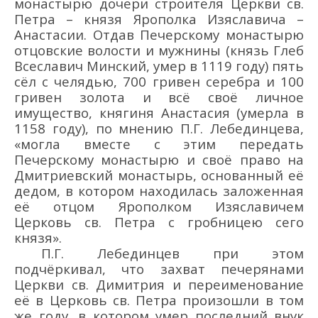
монастырю дочери строителя Церкви св.
Петра – князя Ярополка Изяславича –
Анастасии. Отдав Печерскому монастырю
отцовские волости и мужнины (князь Глеб
Всеславич Минский, умер в 1119 году) пять
сёл с челядью, 700 гривен серебра и 100
гривен золота и всё своё личное
имущество, княгиня Анастасия (умерла в
1158 году), по мнению П.Г. Лебединцева,
«могла вместе с этим передать
Печерскому монастырю и своё право на
Дмитриевский монастырь, основанный её
дедом, в котором находилась заложенная
её отцом Ярополком Изяславичем
Церковь св. Петра с гробницею сего
князя».
П.Г. Лебединцев при этом
подчёркивал, что захват печерянами
Церкви св. Димитрия и переименование
её в Церковь св. Петра произошли в том
же году, в котором умер последний внук