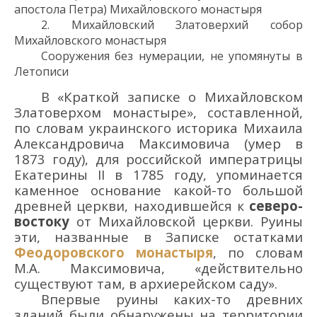
ап
остола
Петра) Михайловского
монастыря
2.
Михайловский
Златоверхий собор
Михайловского монастыря
Сооружения без нумерации, не упомянуты в
Летописи
В «Краткой записке о Михайловском
Златоверхом монастыре», составленной,
по словам украинского историка Михаила
Александровича Максимовича (умер в
1873 году), для российской императрицы
Екатерины II в 1785 году, упоминается
каменное основание какой-то большой
древней церкви, находившейся к
северо-
востоку
от Михайловской церкви. Руины
эти, названные в Записке остатками
Феодоровского монастыря
, по словам
М.А. Максимовича, «действительно
существуют там, в архиерейском саду».
Впервые руины каких-то древних
зданий были обнаружены на территории