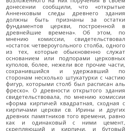
возложенного на них поручения в своём
донесении сообщили, что «открытые
Анненковым следы древнего здания
должны быть признаны за остатки
фундаментов церкви, построенной в
древнейшие времена». Об этом, по
мнению комиссии, свидетельствовал
«остаток четвероугольного столба, одного
из тех, которые обыкновенно служат
основанием или подпорами церковных
куполов, более, нежели все прочие части,
сохранившийся и удержавший по
сторонам несколько штукатурки с частию
фигур, которыми столб был расписан аль
фреско». О древности открытого здания
свидетельствовала, по мнению комиссии
«форма кирпичей квадратная, сходная с
кирпичами церкви св. Ирины и других
древних памятников того времени, равно
как и одинаковый с ними цемент,
скрепляющий и кирпичи, и бутовый