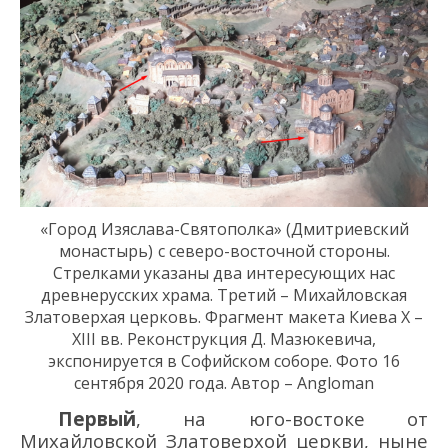
«Город Изяслава-Святополка»
(
Дмитриевский
монастырь
)
с северо-восточной стороны
.
С
трелками указаны два интересующих нас
древнерусских храма. Третий – Михайловская
Златоверхая церковь. Фрагмент макета Киева
X
–
XIII
вв. Реконструкция Д. Мазюкевича,
экспонируется
в Софийском соборе. Фото 16
сентября 2020 года. Автор – Angloman
Первый
, на юго-востоке от
Михайловской Златоверхой церкви, ныне