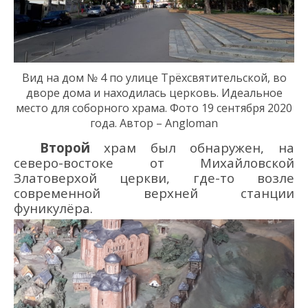
Вид на дом
№ 4 по улице
Трёхсвятительск
ой
,
в
о
дворе
дома и
находилась церковь
. И
деальное
место для соборного храма
.
Фото 19 сентября 2020
года. Автор – Angloman
Второй
храм был обнаружен, на
северо-востоке от Михайловской
Златоверхой церкви, где-то возле
современной верхней станции
фуникулёра.