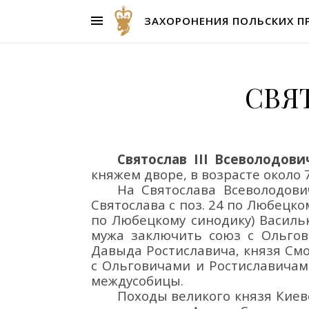
ЗАХОРОНЕНИЯ ПОЛЬСКИХ П
СВЯ
Святослав
III
Всеволодови
княжем
дворе
, в возрасте около
На Святослава Всеволодови
Святослава с поз. 24 по Любецко
по Любецкому синодику) Васильк
мужа заключить союз с Ольгов
Давыда Ростиславича, князя См
с Ольговичами и Ростиславичам
междусобицы.
Походы великого князя Киев