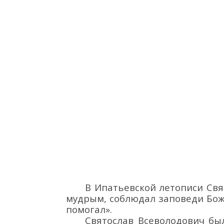
В Ипатьевской летописи
Свя
мудрым, соблюдал заповеди Божь
помогал».
Святослав Всеволодович бы