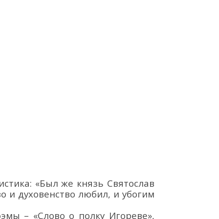
истика: «Был же князь Святослав
о и духовенство любил, и убогим
оэмы
– «Слово о полку
Игорев
е
»
,