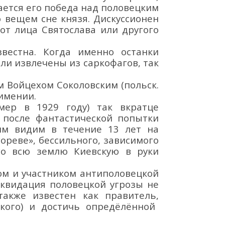
ается его победа над
половецким
о вещем сне князя. Дискуссионен
 от лица Святослава или другого
звестна.
Когда именно останки
ли извлечены из
саркофагов
,
так
м Войц
ехом Соколовски
м (польск.
 имении.
умер в 1929 году)
т
ак вкратце
 после фантастической
попытки
им видим в течение
13 лет на
гореве», бессильного, зависимого
его всю землю Киевскую в руки
ом
и участник
ом
антиполовецкой
ликвидация половецкой угрозы не
т
акже известен как правитель
,
кого
)
и достичь
опредёлённой