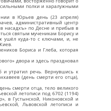
ьговичами, восторженно говорит о
и сильными полки и харалужными
щении
в Юрьев день (23 апреля)
ра
чев
,
административный
центр
в насад
хъ» по Десне и
прибыв в
ться святым мученикам Борису и
к ушёл куда-то с ключами, и
,
не
Киев.
еник
ов
Борис
а
и Глеб
а,
которая
ового
»
двора и здесь праздновал
б
и
утратил речь. Вернувшись к
ккавеев
(день смерти
его
отца),
день
смерти отца, т
ело
великого
ьевской летописи под
6702 (1194)
р
»
, в
Густынской,
Никоновской и
ьевской
,
Льв
овской летописи и