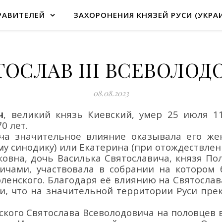
РАВИТЕЛЕЙ
ЗАХОРОНЕНИЯ КНЯЗЕЙ РУСИ (УКРА
ТОСЛАВ III ВСЕВОЛОД
08.08.2023
ч
,
великий князь Киевский,
умер 2
5
июля 11
7
0
лет
.
ча значительное влияние оказывала его же
му синодику) или Екатерина (при отождествлен
овна, дочь Василька Святославича, князя Пол
ичами, участвовала в собрании на котором
оленского. Благодаря её влиянию на Святосла
и, что на значительной территории Руси пре
ского Святослава Всеволодовича на половцев в