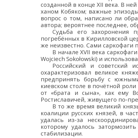
созданной
в конце XII века
. В не
ханом Кобяком; важные эпизод
вопрос о том, написано ли об
автора; вероятнее последнее
,
об
Судьба
его
захоронени
я
пр
погребё
нных в Кирилловской це
же
неизвестно. Сами
саркофаги
В начале XVII века
сарк
офаги
Wojciech
Soko
ł
owski
) и использо
Российский и советский 
охарактеризовал великое княж
предпринять борьбу с южными
киевском столе в почё
тной роли 
от «брата и сына», как ему В
Ростиславичей, живущего по-пр
В то же время
великий кня
коалиции русских князей, в час
удалась из-за нескоординиро
которому удалось затормозит
стабилизации.