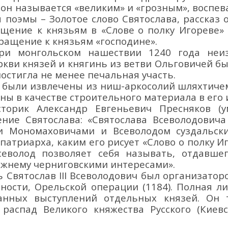
й
он
называется «великим» и «грозным», воспев
ы
поэмы
–
Золотое слово Святослава, рассказ 
ращение к
князьям в «Слове
о полку
Игорев
е
»
ращение к князьям «господине».
и монгольском нашествии
1240 года
неи
ркви князей
и княгинь
из
ветви
Ольговичей бы
постигла не менее печальная участь.
 были извлечены из ниш-арко
со
лий шляхтиче
ваны
в качестве строительного материала в его
историк Александр
Е
вгеньевич Пресняков (
ение Святослава
: «
Святослава Все
володовича
 Мономаховичами и Всеволодом суздальск
патриарха, каким его рисует «Слово о полку И
севолод позволяет себя называть, отдавш
ежнему черниговскими интересами
»
.
зь
Святослав
III
Всеволодович был о
рганизатор
тности, Орельской операции (1184). Полная 
ванных выступлений отдельных князей.
Он 
ь распад
Великого княжества Русского (
Киевс