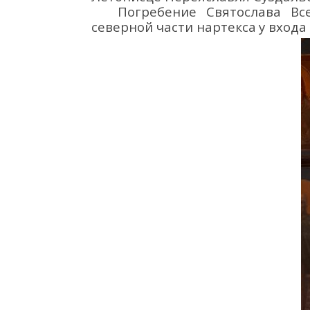
П
огребение
Святослава Все
северной части нартекса
у входа