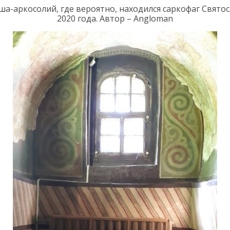
ш
а
-аркосол
ий, где
вероятно,
находился саркофаг Свято
2020 года. Автор – Angloman