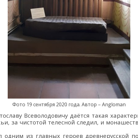
Фото
1
9
сентября 2020 года.
Автор – Angloman
тославу Всеволодовичу
даётся такая характер
и, за чистотой телесной следил, и монашеств
л одним из главных героев древнерусской п