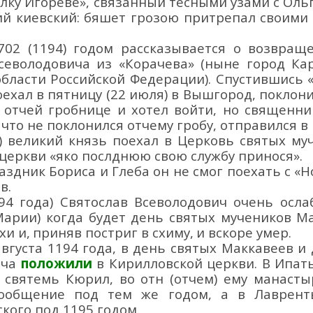
олку Игореве», связанный тесными узами с Ол
кий киевский: бяшет грозою притрепал своим
702 (
1194
)
годом рассказывается о возвра
севолодовича
из
«Корачев
а
»
(ныне город Ка
области Российской Федерации).
Спустившись «
оехал
в
пятницу (22 июля
)
в
Вышгород,
поклони
к отчей гробнице и хотел войти, но священни
 что не поклонился отчему гробу, отправился в 
а)
великий князь
поехал
в Церковь
святы
х
муч
церкви «
яко посл
днюю свою службу принося
».
раздник Бориса и Глеба он не смог поехать с
«
Н
в.
94 года) Святослав Всеволодович очень осла
Марии) когда будет день святых
мучеников
Ма
ахи
и
,
приня
в
постриг в схиму
,
и
вскоре умер
.
августа 1194 года, в день святых Маккавеев и
ича
положили
в
Кирилловской ц
еркви.
В Ипат
 святемь Кюрил
, во отн
(отчем)
ему манасты
сообщение
под тем же годом
, а в
Лаврент
ского
под 1195 г
одом
.