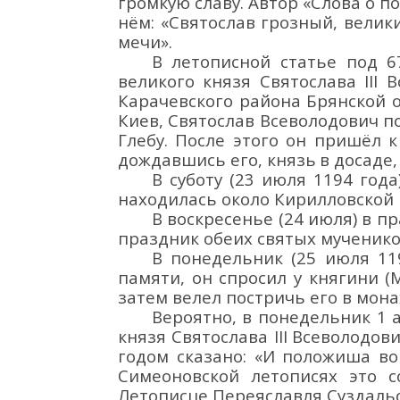
громкую славу. Автор «Слова о п
нём: «Святослав грозный, вели
мечи».
В летописной
статье под
6
великого князя
Святослава
III
В
Карачевского района Брянской 
Киев,
Святослав Всеволодович
п
Глебу. После этого он пришёл 
дождавшись его
,
князь
в досаде,
В суботу (23 июля 1194 год
находи
лась
около Кирилловской 
В воскресенье (24 июля) в п
праздник обеих святых мученико
В понедельник
(25 июля 11
памяти, он
спросил у княгини (
затем
велел постричь его в мон
Вероятно, в понедельник 1 
князя Святослава
III
Всеволодов
годом
сказано:
«И положиша во
Симеоновской летописях
это 
Лет
описце
Пер
еяславля
Сузд
аль