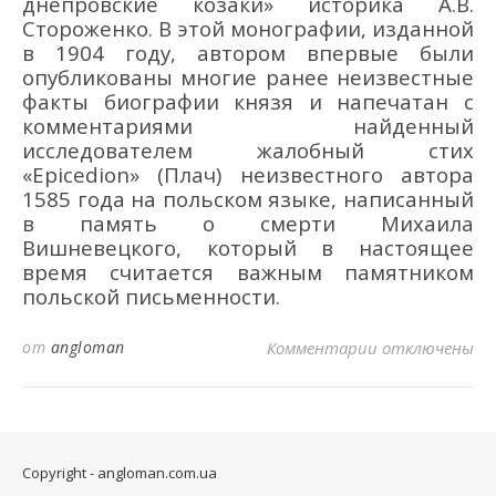
днепровские козаки»
историка А.В.
Стороженко.
В этой монографии, изданной
в 1904 году,
автором впервые были
опубликованы многие ранее неизвестные
факты биографии князя и напечатан с
комментариями найденный
исследователем жалобный
стих
«Epicedion»
(Плач) неизвестного автора
1585 года
на польском языке, написанный
в память о смерти Михаила
Вишневецкого, который в настоящее
время считается важным памятником
польской письменности
.
к записи МИХ
от
angloman
Комментарии
отключены