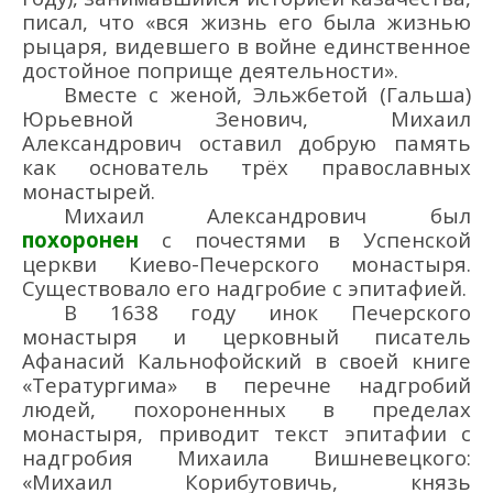
писал, что «вся жизнь его была жизнью
рыцаря, видевшего в войне единственное
достойное поприще деятельности».
Вместе с женой, Эльжбет
ой
(Гальша
)
Юрьевной
Зенович,
Михаил
Александрович
оставил
добрую память
как основатель трё
х православных
монастырей.
Михаил Александрович
был
похоронен
с почестями в Успенской
церкви Киево-
Печерского монастыря.
С
уществовал
о
его надгробие с эпитафией.
В 1638 году инок Печерского
монастыря
и церковный писатель
Афанасий Кальнофойский в своей книге
«Тератургима
» в перечне надгробий
людей, похороненных в пределах
монастыря, приводит
текст
эпитафии с
надгробия
М
ихаил
а
Вишневецко
го
:
«Михаил Корибутовичь, князь