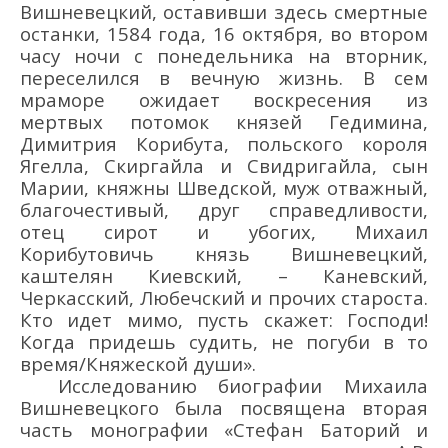
Вишневецкий, оставивши здесь смертные
останки, 1584 г
ода
, 16 окт
ября
, во втором
часу ночи с понедельника на вторник,
переселился в вечную жизнь. В сем
мраморе ожидает воскресения из
мертвых потомок князей Гедимина,
Димитрия Корибута, польского короля
Ягелла, Скиргайла и Свидригайла, сын
Марии, княжны Шведской, муж отважный,
благочестивый, друг справедливости,
отец сирот и убогих, Михаил
Корибутовичь князь
Вишневецкий,
каштелян Киевский,
–
Каневский,
Черкасский, Любечский и проч
их
староста.
Кто идет мимо, пусть скажет: Господи!
Когда придешь судить, не по
губи в то
время/Княжеской души».
Исследованию биографии Михаила
Вишневецк
ого была посвящена вторая
часть
монографии «Стефан Баторий и