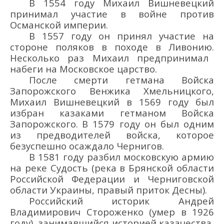
В 1554 году
Михаил Вишневецкий
принимал участие в войне против
Османской империи.
В 1557 году
он
принял участие на
стороне поляков в походе в Ливонию.
Несколько раз
Михаил
предпринимал
набеги на
Московское царство.
После смерти гетмана
Войска
Запорожского Венжика Хмельницкого,
Михаил Вишневецкий в 1569 году
был
избран казаками г
етманом В
ойска
Запорожского.
В 1579 году
он
был одним
из предводителей войска, которое
безуспешно осаждало Чернигов.
В 1581 году
разбил
московскую
армию
на реке Судость
(
река в Брянской области
Р
оссийской
Федерации
и Черниговской
области Украины
, правый приток Десны
)
.
Российский и
сторик
Андрей
Влади
мирович Стороженко
(умер в 1926
году)
, занимавшийся историей казачества,