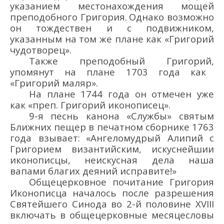
указанием местонахождения мощей
преподобного
Григория.
Однако возможно
он
тождеств
ен
и
с подвижником,
указанным
на том
же
плане
как «Григорий
чудотворец».
Также
преподобный Григорий
,
упомянут н
а
плане
1703 г
ода
как
«Григорий маляр».
На
плане
1744 года он отмечен уже
как «преп. Григорий иконописец».
9-я песнь канона «Службы» святым
Ближних пещер в печатном сборнике 1763
г
ода
взывает:
«Ангеломудрый Алипий с
Григорием византийским, искуснейшии
иконописцы, неискусная дела наша
вапами благих деяний исправите!»
Общецерковное почитание
Григория
Иконописца
началось после разрешения
Святейшего Синода
во
2-й
половине XVIII
включать в общецерковные месяцесловы