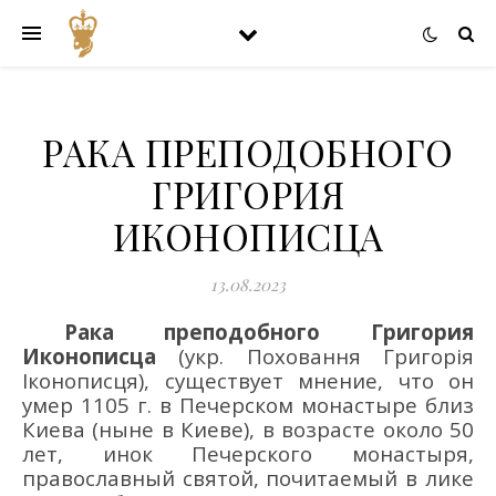
РАКА ПРЕПОДОБНОГО
ГРИГОРИЯ
ИКОНОПИСЦА
13.08.2023
Рака
преподобного
Григория
Иконописца
(укр.
Поховання
Григорі
я
Іконописця
)
, существует мнение, что
он
умер 1105 г.
в
Печерск
ом монастыре
близ
Киева (ныне
в
Киев
е
)
,
в возрасте около 50
лет
,
инок
Печерского монастыря
,
православный святой,
почитае
мый
в лике