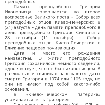
преподобных
.
Память преподобного Григория
Иконописца совершается: во второе
воскресенье Великого поста – Собор всех
преподобных отцов Киево-Печерских; 8
(21) августа – день памяти преподобного в
день преподобного Григория Синаита и
28 сентября (11 октября) – Собор
преподобных отцов Киево-Печерских в
Ближних пещерах почивающих.
Д
ата и место
его
рождения
неизвестны
.
О житии преподобного
Григория
сохранилось немного сведений
,
одно явствует, что он был иконописцем.
В
различных источниках называются даты
смерти Григория в 1074 или 1105 году, но
они не имеют под собой какого-либо
основания.
В
«Киево-Печерском патерике»
упоминается
пять Григориев
.
Составленное на рубеже XVI
–
XVII вв.