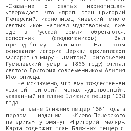
«Сказание о святых иконописцах»
утверждает, что «преп. отец Григорий
Печерский, иконописец Киевский, много
святых икон написал чудотворных, яже
зде в Русской земли обретаются,
сопостник
(
сподвижником
)
был
преподобному Алипию». На этом
основании
историк Церкви
архиепископ
Филарет (
в миру
–
Дмитрий Григорьевич
Гумиле
вский
, умер в 1866 году
) считал
святого Григория
современником
Алипия
И
конописца.
Не исключено, что ему тождественен
«святой Григорий, монах чудотворный»,
указанный на
плане
Ближних пещер
1638
года.
На
плане
Ближних пещер 1661
года
в
первом издании
«Киево-Печерского
патерика
»
упомянут «Григорий маляр».
Карта
с
одержит план Ближних пещер
с