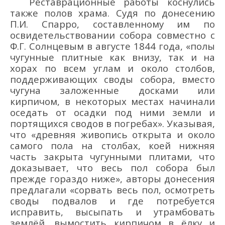
Реставрационные работы коснулись
также полов храма. Судя по донесению
П.И. Спарро, составленному им по
освидетельствовании собора совместно с
Ф.Г. Солнцевым в августе 1844 года, «полы
чугунные плитные как внизу, так и на
хорах по всем углам и около столбов,
поддерживающих своды собора, вместо
чугуна заложенные досками или
кирпичом, в некоторых местах начинали
оседать от осадки под ними земли и
портящихся сводов в погребах». Указывая,
что «древняя живопись открыта и около
самого пола на столбах, коей нижняя
часть закрыта чугунными плитами, что
доказывает, что весь пол собора был
прежде гораздо ниже», авторы донесения
предлагали «сорвать весь пол, осмотреть
своды подвалов и где потребуется
исправить, высыпать и утрамбовать
землёй, вымостить кирпичом в ёлку и