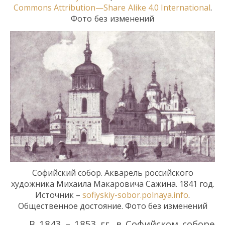
Commons
Attribution
—
Share
Alike
4.0
International
.
Фото
без
изменений
Соф
ийский
собор
.
Акварель
российского
художника Михаила Макаровича
Сажина.
1841 год.
Источник –
sofiyskiy-sobor.polnaya.info
.
Общественное достояние. Фото без изменений
В 1843 – 1853 гг. в Софийском соборе