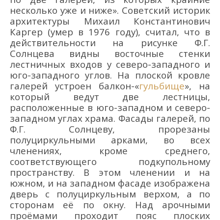
несколько уже и ниже». Советский историк
архитектуры Михаил Константинович
Каргер (умер в 1976 году), считал, что в
действительности на рисунке Ф.Г.
Солнцева видны восточные стенки
лестничных входов у северо-западного и
юго-западного углов. На плоской кровле
галерей устроен балкон-«
гульбище
», на
который ведут две лестницы,
расположенные в юго-западном и северо-
западном углах храма. Фасады галерей, по
Ф.Г. Солнцеву, прорезаны
полуциркульными арками, во всех
членениях, кроме среднего,
соответствующего подкупольному
пространству. В этом членении и на
южном, и на западном фасаде изображена
дверь с полуциркульным верхом, а по
сторонам её по окну. Над арочными
проёмами проходит пояс плоских