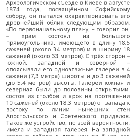
Археологическом съезде в Киеве в августе
1874 года, посвящённом Софийскому
собору, он пытался охарактеризовать его
древнейший облик следующим образом.
«По первоначальному плану, – говорил он,
– храм состоял из большого
прямоугольника, имеющего в длину 18,5
саженей (около 34 метров) и в ширину 18
саженей (около 33 метров). С трёх сторон –
южной, западной и северной –
опоясывали его одноэтажные галереи в 4
сажени (7,3 метра) широты и до 3 саженей
(до 5,4 метров) высоты. Галереи южная и
северная были до половины открытыми,
состоя из столбов и арок на протяжении
10 саженей (около 18,3 метров) от запада к
востоку по линии нынешних стен
Апостольского и Сретенского приделов.
Такое же устройство, по всей вероятности,
имела и западная галерея. На западной
стороне собора с двух концов было две