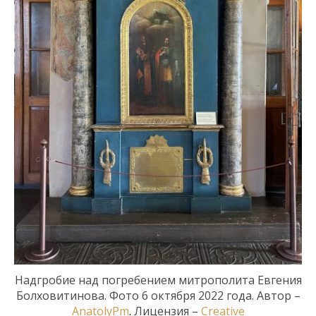
Надгробие над погребением митрополита Евгения
Болховитинова.
Фото
6 октября 2022
года. Автор –
AnatolyPm
.
Лицензия
–
Creative