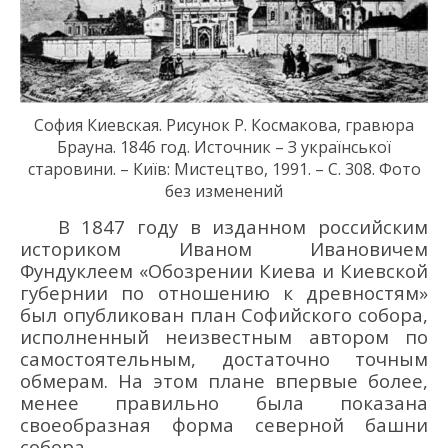
София Киевская. Рисунок Р. Космакова, гравюра
Брауна. 1846 г
од
. Источник
–
З української
старовини. –
Київ:
Мистецтво, 1991
. – С
. 308.
Фото
без изменений
В 1847 году в изданном российским
историком Иваном Ивановичем
Фундуклеем «Обозрении Киева и Киевской
губернии по отношению к древностям»
был опубликован план Софийского собора,
исполненный неизвестным автором по
самостоятельным, достаточно точным
обмерам. На этом плане впервые более,
менее правильно была показана
своеобразная форма северной башни
собора.