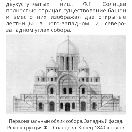
двухуступчатых ниш. Ф.Г. Солнцев
полностью отрицал существование башен
и вместо них изображал две открытые
лестницы в юго-западном и северо-
западном углах собора.
П
ервоначальн
ый
облик
собор
а
.
Западный
фасад.
Реконструкция Ф.Г. Солнцева.
К
он
е
ц
1840-х годов
.