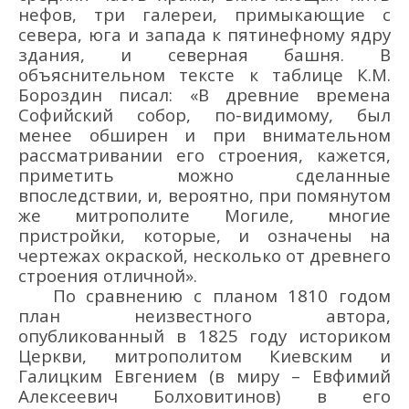
нефов, три галереи, примыкающие с
севера, юга и запада к пятинефному ядру
здания, и северная башня. В
объяснительном тексте к таблице К.М.
Бороздин писал: «В древние времена
Софийский собор, по-видимому, был
менее обширен и при внимательном
рассматривании его строения, кажется,
приметить можно сделанные
впоследствии, и, вероятно, при помянутом
же митрополите Могиле, многие
пристройки, которые, и означены на
чертежах окраской, несколько от древнего
строения отличной».
По сравнению с планом 1810 годом
план неизвестного автора,
опубликованный в 1825 году историком
Церкви, митрополитом Киевским и
Галицким Евгением (в миру – Евфимий
Алексеевич Болховитинов) в его