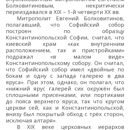
Болховитиновым, некритически
переиздавался в XIX – 1-й четверти XX вв.
Митрополит Евгений Болховитинов,
полагавший, что Софийский собор
построен по образцу
Константинопольской Софии, считал, что
киевский храм «как внутренним
расположением, так и пристройками»
подражал «в малом виде»
Константинопольскому собору. Он считал,
что Софийский собор имел «двойные по
бокам и одну с запада галерею в два
яруса». При этом, однако, он полагал, что
«нижний ярус галерей сих окружён был
сплошными присенками, или портиками
до пояса верхнего яруса, так что кругом
церкви сей, как и Константинопольской,
внизу был покрытый обход с трёх сторон,
исключая алтаря».
В XIX веке церковных иерархов