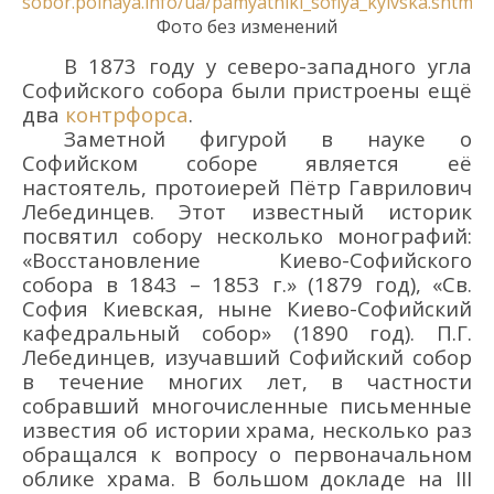
sobor.polnaya.info/ua/pamyatniki_sofiya_kyivska.shtml
.
Фото без изменений
В 1873 году у северо-западного угла
Софийского собора были пристроены ещё
два
контрфорса
.
Заметной фигурой в науке о
Софийском соборе является её
настоятель, протоиерей Пётр Гаврилович
Лебединцев. Этот известный историк
посвятил собору несколько монографий:
«Восстановление Киево-Софийского
собора в 1843 – 1853 г.» (1879 год), «Св.
София Киевская, ныне Киево-Софийский
кафедральный собор» (1890 год). П.Г.
Лебединцев, изучавший Софийский собор
в течение многих лет, в частности
собравший многочисленные письменные
известия об истории храма, несколько раз
обращался к вопросу о первоначальном
облике храма. В большом докладе на III