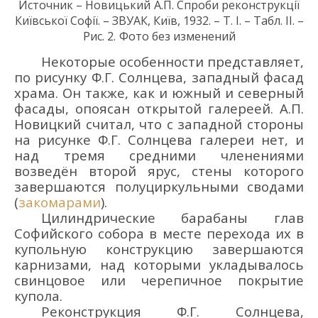
Источник –
Новицький
А
.
П.
Спроби реконструкції
Київської Софії.
–
ЗВУАК, Київ, 1932
. – Т
. І
. – Т
абл. II
. –
Р
ис.
2
.
Фото
без изменений
Некоторые особенности представляет,
по рисунку Ф.Г. Солнцева, западный фасад
храма. Он также, как и южный и северный
фасады, опоясан открытой галереей. А.П.
Новицкий считал, что с западной стороны
на рисунке Ф.Г. Солнцева галереи нет, и
над тремя средними членениями
возведён второй ярус, стены которого
завершаются полуциркульными сводами
(
закомарами
).
Цилиндрические барабаны глав
Софийского собора в месте перехода их в
купольную конструкцию завершаются
карнизами, над которыми укладывалось
свинцовое или черепичное покрытие
купола.
Реконструкция Ф.Г. Солнцева,