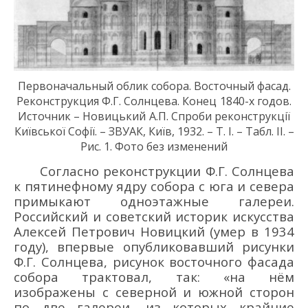
П
ервоначальн
ый
облик
собор
а
. Восточный фасад.
Реконструкция Ф.Г. Солнцева.
К
он
е
ц
1840-х годов
.
Источник –
Новицький
А
.П
. Спроби реконструкції
Київської Софії
.
–
ЗВУАК,
Київ, 1932
. – Т
. І
. – Т
абл. II
. –
Р
ис. 1. Фото без изменений
Согласно реконструкции Ф.Г. Солнцева
к пятинефному ядру собора с юга и севера
примыкают одноэтажные галереи.
Российский и советский историк искусства
Алексей Петрович Новицкий (умер в 1934
году), впервые опубликовавший рисунки
Ф.Г. Солнцева, рисунок восточного фасада
собора трактовал, так: «на нём
изображены с северной и южной сторон
по две галереи, из которых крайние