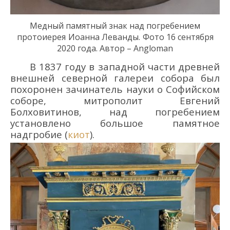
Медный памятный знак
над погребением
протоиерея
Иоанн
а
Леванд
ы.
Фото 16 сентября
2020 года. Автор – Angloman
В 1837 году в западной части древней
внешней северной галереи собора был
похоронен зачинатель науки о Софийском
соборе, митрополит Евгений
Болховитинов, над погребением
установлено большое памятное
надгробие (
киот
).