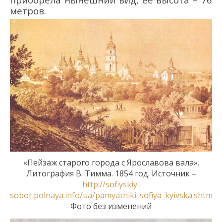
метров.
«Пейзаж старого города с Ярославова вала».
Литография В. Тимма. 1854 год.
Источник –
http://sofiyskiy-
sobor.polnaya.info/ua/pamyatniki_sofiya_kyivska.shtml
.
Фото без изменений