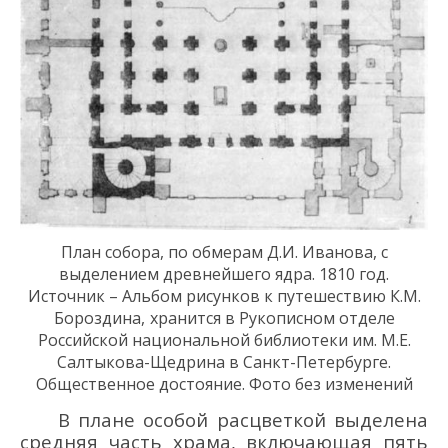
План
собора,
по обмерам Д.И. Иванова
, с
выделением древнейшего ядра
.
1810 год.
Источник –
Альбом
рисунков к путешествию
К.М.
Бороздина
,
хранится в Рукописном отделе
Росси
йск
ой национа
льн
ой библиоте
к
и
им.
М.Е.
Салтыкова-Щедрина в
Санкт-Петербурге
.
Общественное достояние. Фото без изменений
В плане особой расцветкой выделена
средняя часть храма, включающая пять