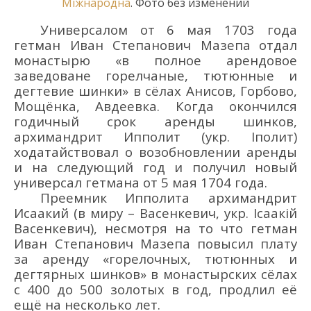
Міжнародна
. Фото без изменений
Универсалом от 6 мая 1703 г
ода
гетман Иван Степанович Мазе
па
отдал
монастырю
«в полное арендовое
заведоване горелчаные,
тютюнные и
дегтевие шинки» в сё
лах Анисов, Горбов
о
,
Мощёнка, Авдеевка. Когда окончился
годичный срок аренды шинков,
архим
андрит
Ипполит
(укр.
Іполит
)
ходатайствовал о возобновлении аренды
и на следующий год и получил новый
универсал гетмана от 5 мая 1704 г
ода
.
Преемник Ипполита архим
андрит
Исаакий (
в миру –
Васенкевич
, укр.
Ісаакій
Васенкевич
), несмотря на то что
гетман
Иван Степанович Мазе
па
повысил плату
за аренду «горелочных, тютюнных и
дегтярных шинков»
в монастырских сё
лах
с 400
до 500 золотых в год, продлил её
ещё
на неск
олько
лет.