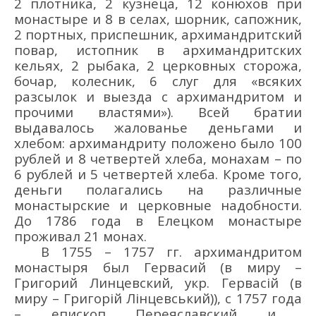
2 плотника, 2 кузнеца, 12 конюхов при
мон
асты
ре и 8 в селах, шорник, сапожник,
2 портных, приспешник, архимандритский
повар, истопник в архимандритских
кельях, 2 рыбака, 2 церковных сторожа,
бочар, колесник, 6 слуг для «всяких
разсылок и выезда с архимандритом и
прочими властями»). Всей братии
выдавалось жалованье деньгами и
хлебом: архимандриту положено было 100
р
ублей
и 8 четв
ертей
хлеба, монахам
–
по
6 р
ублей
и 5 четв
ертей
хлеба. Кроме того,
деньги полагались на различные
монастырские и церковные
надобности
.
До 1786 г
ода
в Е
лецком
м
онастыре
проживал 21 монах.
В 175
5 – 175
7 г
г.
архимандритом
монастыря был Гервасий
(в миру –
Григорий
Линцевский
,
укр.
Гервасій
(в
миру –
Григорій
Лінцевський
))
,
с
1757
года
–
е
пископ Переясла
вский и