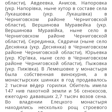
области), Авдеевка, Анисов, Напоровка
(укр. Напорівка, ныне хутор в составе села
Лукашовка (укр. Лукашівка) в
Черниговском районе Черниговской
области), Вершинова Муравейка (укр.
Вершинова Муравійка, ныне село в
Черниговском районе Черниговской
области), Серединка, Сядричи (ныне село
Деснянка (укр. Деснянка) в Черниговском
районе Черниговской области), Юрьевка
(укр. Юр’ївка, ныне село в Черниговском
районе Черниговской области),
Пыжовка
(укр.
Пижівка
)
.
В Лемешовке у мон
астыря
была собственная винокурня, а в
монастырских шинках в год продавалось
2 тыс
ячи вё
дер горилки. Обитель имела
147 нив пахотной земли и 56 сенокосов,
ежегодно дававших 2,7 тыс
яч
возов сена.
Во владении Е
лецкого монастыря
находились несколько рощ строевого