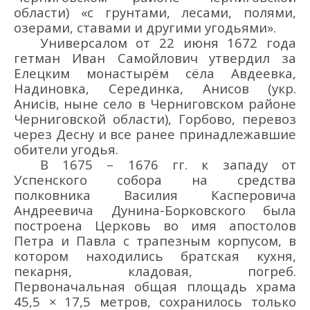
области)
«с грунтами, лесами, полями,
озерами, ставами и другими угодьями».
Универсалом от 22 июня 1672 г
ода
гетман
Иван Самойло
вич
утвердил за
Елецким
монастырём сё
ла Авдеевка,
Надиновка, Серединка, Анисов
(укр.
Анисів
,
ныне село в Черниговском районе
Черниговской области
)
, Горбов
о
, перевоз
через Десну и все ранее принадлежавшие
обители угодья.
В 1675
–
1676 гг. к западу от
Успенского с
обора на средства
полковника
Васи
ли
я Ка
сперович
а
Андреевич
а
Ду
нин
а-Борковского
была
построена Церковь
во имя апостолов
Петра и Павла с трапезным корпусом, в
к
ото
ром находились братская ку
хня,
пекарня, кладовая, погреб.
Первоначальная
общая площадь
храма
45,5
×
17,5 м
етров,
сохранилось только