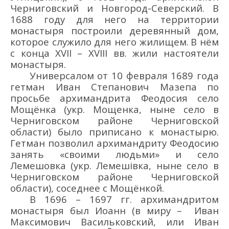
Черниговский и Новгород-Северский
.
В
1688 году
для него
на территории
монастыря
построили деревянн
ый дом
,
которое служило для него
жилищем
.
В нём
с конца
XVII
–
XVIII
вв.
жили настоятели
монастыря.
Универсалом от 10 февр
аля
1689 г
ода
гетман
Иван Степанович Мазе
па
по
просьбе
архимандрита
Феодосия
село
Мощёнка
(укр.
Мощенка
, ныне село в
Черниговском районе Черниговской
области
)
было
приписано к
монастырю.
Гетман позволил архим
андриту
Феодосию
занять «своими людьми» и с
ело
Лемешовка
(укр.
Лемеші
вка
, ныне село в
Черниговском районе Черниговской
области
)
,
соседнее с Мощёнкой.
В 1696 –
1697
гг.
архим
андритом
монастыря был Иоанн (в миру – Иван
Максимович Васильковский, или Иван