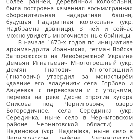
более ранней, деревянной колокольни
,
была построена каменная
восьмигранная
оборон
ительная
надвратная башня
,
будущая Надвратная
колокольня (укр.
Надбрамна дзвіниця
)
.
В
ней и сейчас
можно увидеть многочисленные бойницы.
В начале 1670-х годов по
инициативе
архим
андрита
Иоанникия
,
гетман Войска
Запорожского
на Левобережной Украин
е
Демьян Игнатьевич Многогре
шный
(укр.
Дем‘ян Гнатович Многогрішний
(Ігнатович)
)
утвердил за
монастырём
«давние его владения»: сё
ла Горбов
о
и
Авдеевка с перевозами и с угодьями,
перевоз на р
еке
Десне «против хутора
Онисова под Черниговом», оз
еро
Богородичное, сёла Серединка
(укр.
Середи
нка
, ныне село в Черниговском
районе Черниговской области) и
Надиновка (укр. Надинівка, ныне село в
Черниговском районе Черниговской