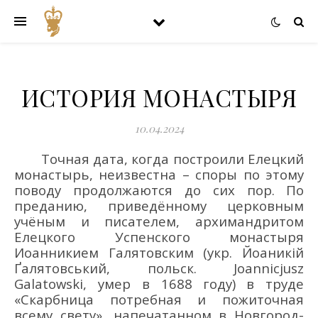
ИСТОРИЯ МОНАСТЫРЯ
10.04.2024
Точная дата, ко
гда построили
Елецкий
монастырь, неизвестна
–
споры по этому
поводу продолжаются до сих пор.
По
преданию, приведё
нно
му церковным
учёным и писателем,
архимандрит
ом
Елецкого Успенского монастыря
Иоан
н
ики
ем
Галятовски
м
(укр.
Йоаникій
Ґалятовський
, польск.
Joannicjusz
Galatowski
, умер в 1688
году
)
в
труде
«Скарбница
потребная
и пожиточная
всему
свету
»
,
напечатан
ном
в Новгород-