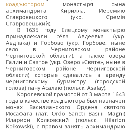
коадъютором
монастыря
сына
архим
андрита
Кирилла
,
Иеремию
Ставровецкого
(укр.
Єремія
Ставровецький
)
.
В
1635 г
оду
Елецкому
м
он
асты
рю
принадлежали
с
ё
ла Авдеевка (укр.
Авдіївка) и Горбово (укр. Горбове, ныне
село в Черниговском районе
Черниговской области), а также озёра
Галин и Святое (укр. Озеро «Святе», ныне в
Черниговском районе Черниговской
области)
к
ото
рые сдавались в аренду
черниговскому бурмистру
(
городск
ой
голов
а)
пану
Асалаю
(польск.
Asalay
)
.
Королевской грамотой от 3 марта 1643
г
ода
в к
ачестве коадъютора был назначен
мон
ах
Василианск
ого
Орден
а
святого
Иосафата
(лат.
Ordo
Sancti Basilii Magni
)
Иларион Колковс
кий
(польск.
Hilarion
Ko
ł
kowski
), с правом занять архимандрию