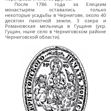
После 1786 г
ода
за Е
лецким
м
онастырём
оставались только
некоторые усадьбы в Чернигове, ок
оло
40
десятин пахотной земли, 3 озера и
Романовская мельница в Гущине
(укр.
Гущин, ныне село в Черниговском районе
Черниговской области
)
.