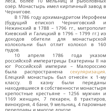
леса, более 10 мельниц и рыболовных
озё
р.
Монастырь
имел кирпичный завод в
Чернигове.
В 1786 году архимандритом Иерофеем
(
будущий
епископ Черниговский и
Нежинский
в
1788 – 1796 гг.,
митрополит
Киевский и Галицкий
в
1796 – 1799 гг.)
из
доходов
обители
для
монастырской
колокольни
был отлит колокол в 160
пудов
.
10 апр
еля
1786
года у
казом
российской
имп
ератрицы
Екатерины II
на
юг Российской империи
–
Малоросси
ю
была распространена
секуляризация
.
Елецкий монастырь был отнесён к 1-му
классу. В казну были переданы
находившиеся в собственности монастыря
крепостные крестьяне – 1256 мужчин и
1169 женщин, 7 пекарен, 8 трактиров,
винокурня, 4 бани, 9 мельниц, 4 паромные
переправы и многое другое.