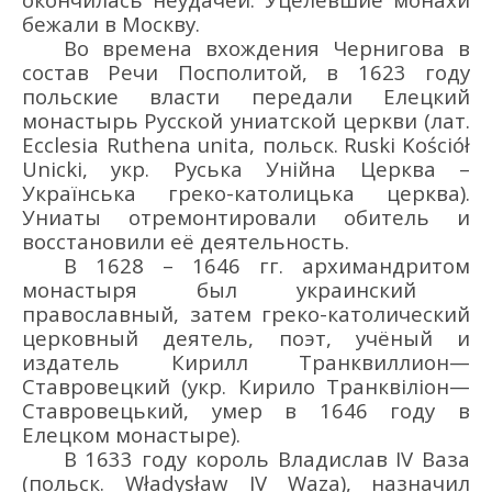
бежали в Москву.
Во времена вхождения
Чернигов
а
в
состав Речи Посполитой
, в
1623 году
п
ольские власти передали
Елецкий
монастырь
Русской униатской церкви (лат.
Ecclesia Ruthena unita
, польск.
Ru
ski
Ko
ś
ci
ół
Unicki
, укр. Руська Унійна Церква –
Українська гре
ко-к
атолицька це
рква
)
.
У
ниаты
отремонтировали
обитель
и
восстановили
её деятельность
.
В 1628 – 1646 гг.
архимандритом
монастыря был
украинский
православный
, затем
греко-католический
ц
ерковный деятель
, поэт, учёный и
издатель
Кирилл Транквил
л
ион
—
Ставровецкий
(укр.
Кирило Т
ранквіліон
—
Ставровецький
,
умер в 1646 году
в
Елецком монастыре
)
.
В 1633 г
оду
кор
оль Владислав IV Ваза
(польск. Władysław IV Waza),
назначил