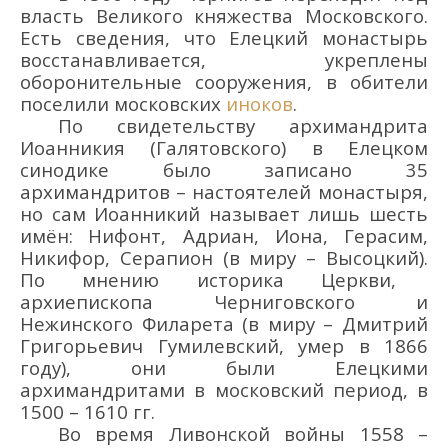
власть
Великого княжества
Моск
овского
.
Есть сведения, что
Елецкий монастырь
восстанавливается,
укре
п
лены
оборонительные сооружения
,
в
обители
поселили московских
иноков
.
По свидетельству
архимандрита
Иоан
никия
(
Галятовского)
в Елецком
синодике было записано 35
архимандритов
–
настоятелей монастыря,
но сам
Иоан
никий
называет лишь
шесть
имё
н:
Нифонт, Адриан, Ион
а
, Герасим,
Никифор, Серапион (
в миру –
Высоцк
ий
).
По мнению
историка Церкви,
а
рхиепископ
а Черниговского и
Нежинского
Филарета
(в миру
– Дмитрий
Григорьевич Гумиле
вский,
умер в 1866
году)
, о
ни были Елецкими
архимандритами
в московский период, в
1500
–
1610 г
г.
Во время Ливонской войны
1558
–