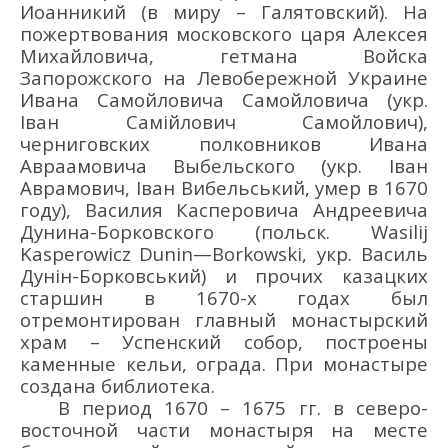
Иоан
н
икий
(в миру –
Галятовск
ий)
.
На
пожертвования
московского
царя Алексея
Михайловича, гетмана Войска
Запорожского
на Левобережной Украине
Ивана
Самойлович
а Самойло
вич
а
(укр.
Іван
Самійлович
Самойлович
)
,
черниговских полковников И
вана
Авра
а
мовича
Выбельск
ого (укр.
Іван
Аврамович
,
Іван Вибельський
, умер в 1670
году
)
, Васи
ли
я Ка
сперович
а
Андреевич
а
Ду
нин
а-Борковского
(польск.
Wasilij
Kasperowicz
Dunin
—
Borkowski
, укр.
Василь
Дунін-Борковський
)
и проч
их
казацких
старшин в
16
70-х г
одах был
отремонтирован
главный монастырский
храм –
Успенск
ий
собор
,
постро
ены
каменные кельи,
ограда. При монастыре
созд
ана
библиотек
а
.
В
период 1670
–
1675 г
г. в
северо-
восточной
части
монастыр
я
на месте