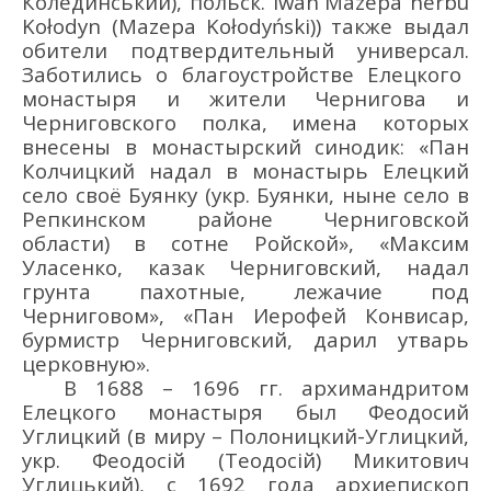
Колединський), польск.
Iwan
Mazepa herbu
Kołodyn
(
Mazepa
Ko
ł
ody
ń
ski
)
)
также выдал
обители подтвердительный универсал.
Заботились о
благоустройстве
Елецкого
монастыря
и
жители Чернигова и
Черниговского полка, имена которых
внесены в монастырский синодик: «Пан
Колчицкий над
ал в монастырь Елецкий
село своё
Буянку
(укр. Буянки
, ныне село
в
Репкинском районе Черниговской
области)
в сотне Ройской», «Максим
Уласенко, казак Черниговский, надал
грунта пахотные, лежачие под
Черниговом», «Пан Иерофей Конвисар,
бурмистр
Черниговский, дарил утварь
церковную».
В
1688
– 1696 гг.
архимандритом
Елецкого
монастыря
был Феодосий
Углицкий
(в миру – Полоницкий-Углицкий
,
укр.
Феодосій
(Теодо
сій) Микитович
Углицький
),
с 1692 года
а
рхиепископ