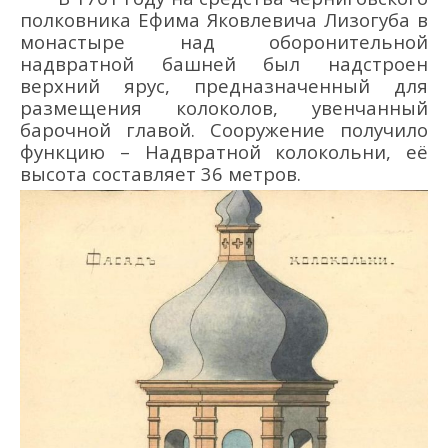
полковника
Ефима
Яковлевича
Лизогуба
в
монастыре над
оборонительн
ой
надвратн
ой
башн
ей был
надстроен
верхний ярус, предназначенный для
размещения колоколов
,
увенчанн
ый
барочной
главой
.
Сооружение получило
функцию – Надвратной
колокольн
и
, её
высот
а составляет 36
м
етров
.