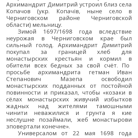
Архимандрит Димитрий устроил близ села
Копачов (укр. Копачів, ныне село в
Черниговском районе Черниговской
области) мельницу.
Зимой 1697/
16
98 г
ода
вслед
ствие
неурожая в Черниговском крае был
сильный голод.
Архимандрит
Димитрий
покупал за границей хлеб для
монастырских крестьян и кормил в
обители всех бедных за свой счё
т. По
просьбе архим
андрита
гетман
Иван
Степанович Мазе
па
освободил
монастырских подданных от постойной
повинности и
приказал, чтобы «козаки в
сё
лах монастырских живучий избытков
жадных над жителями тамошными
чинити неважилися и грунта я кие
неслушне позаймали, жеб монастырови
зповертали конечне».
Универсалом от 22 мая 1698 г
ода