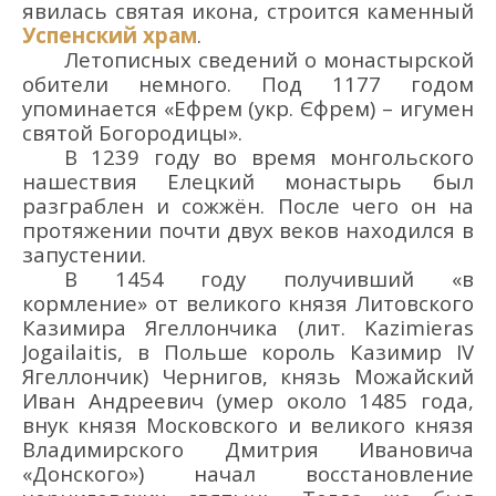
явилась
свят
ая
икон
а
, строится
каменный
Успенский
храм
.
Летописных сведений о монастырской
обители немного.
Под 1177 годом
упоминается «Ефрем
(укр.
Єфрем
)
–
игумен
святой Богородицы».
В 1239
году в
о время монгольского
нашествия
Елецкий
монастырь был
разграблен
и
сожжён
.
После
чего
он
на
протяжении почти двух веков
находился
в
запустении.
В 1454 году получивший «в
кормление» от великого князя Литовского
Казимира Ягеллончика (лит. Kazimieras
Jogailaitis, в Польше король Казимир IV
Ягеллончик) Чернигов, князь Можайский
Иван Андреевич (умер около 1485 года,
внук князя Московского и великого князя
Владимирского Дмитрия Ивановича
«Донского»)
начал восстановление