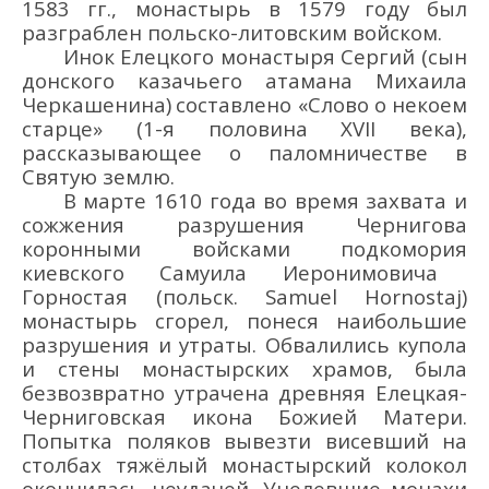
1583 гг.
, монастырь в
1579 год
у
был
разграблен польско-литовск
им войском.
И
нок
Елецкого
монастыря Серги
й
(сын
донского казачьего атамана Михаила
Черкашенина
)
составлено «Слово о некоем
старце
»
(1-я
половин
а
XVII
века)
,
рассказывающее о паломничестве в
Святую землю.
В марте 1610 года
во время захвата и
сожжения
разрушения
Чернигов
а
коронны
ми
войска
ми
подкомория
киевского Самуила Иеронимовича
Горностая (польск.
Samuel
Hornostaj
)
монастырь сгорел,
пон
еся
наибольшие
разрушения и утраты
.
Обвалились купола
и стены монастырских храмов, была
безвозвратно утрачена древняя Елецк
ая
-
Черниговская икона
Божией Матери
.
Попытка
поляков вывезти висевший
на
столбах тяжёлый монастырский
колокол
окончилась
неудачей.
Уц
елевшие монахи