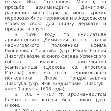
гетман Иван Степанович Мазе
па
, по
просьбе архимандрита
Димитри
я,
разрешил
монастырю
на монастырских
перевозах близ Чернигова и в Авдеевском
«горелку свою для шинку держати и
продавати оную».
В 1698 году п
о инициативе
архимандрита Димитрия
и
по заказу
черниговского полковника Ефима
Яковлевича
Лизогуба
(укр.
Юхим Якович
Лизогуб
)
возле южного фасада Успенского
собора
началось строительство
усыпальниц
ы (Церковь
св. ап
остола
Иакова
)
для
его отца черниговского
полковника
Яков
а
Кондратьевич
а
Лизогуб
а (укр.
Яків Кіндратович
Лизогуб
,
умер 9 августа 1698
года).
В 1700 – 1702 гг. архимандритом
Елецкого
монастыря
был
Никон
(укр.
Нікон
)
.
В 1701 году
на средства
черниговского