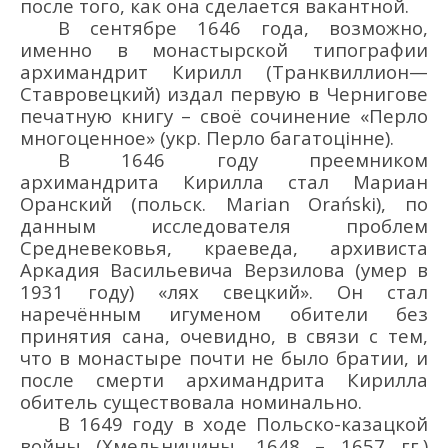
после того, как она сделается вакантной.
В
сентябре
1646 год
а
, в
озможно,
именно
в
монастырской типографии
архимандрит
Кирилл
(
Транквил
л
ион
—
Ставровецкий
) издал
первую в
Чернигове
печатную
книгу
– своё сочинение
«Перло
многоценное»
(укр. Перло багатоцінне
)
.
В 1646 году преемником
архимандрита Кирилла стал
Мариан
Орански
й
(польск.
Marian
Ora
ń
ski
)
, п
о
данным
исследователя
проблем
С
редневековья, краевед
а
, архивист
а
Аркадия Васи
льевич
а
Верзилова
(умер в
1931 году)
«лях
свецкий»
.
Он стал
нареч
ё
нным игуменом обители без
принятия сана, очевидно, в связи с тем,
что в
монастыре
почти не было братии, и
после смерти
архимандрита
К
ирилла
обитель
существовал
а
номинально.
В 1649 году
в
ходе
Польско-казацкой
войны
(
Хмельничины, 1648 – 1657 гг.)