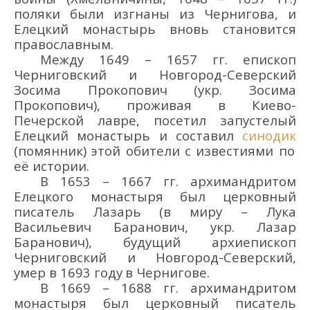
пол
яки
были изгнаны из Чернигов
а
, и
Елецкий
монастырь вновь становится
православным.
Между 1649 –
1657 гг. епископ
Черниговский
и
Новгород-Северский
Зосима Прокопович
(укр.
Зосима
Прокопович
)
, проживая в Киево-
Печерской л
авре
,
посетил запустелый
Елецкий монастырь и составил
синодик
(помянник)
этой обители с известиями по
её
истории.
В 1653 – 1667 гг. архимандритом
Елецкого монастыря был церковный
писатель
Лазарь
(
в миру
– Лука
Васильевич Барано
вич
, укр.
Лазар
Баранович
)
, будущий
архи
епископ
Черниговский
и Новгород-Северский
,
умер
в 1693
год
у
в Чернигове
.
В 1669 – 1688 гг.
архимандритом
монастыря был
церковный писатель