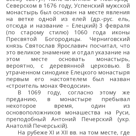
Северском в 1676 г
оду
,
Успенский мужской
монастырь был основан на месте
явления
на
ветке
одной из елей
(др
.-
рус
.
ель
,
отсюда и название
–
Елецкий
)
3 февраля
(
по старому стилю
) 1060
года иконы
Пресвятой Богородицы
.
Черниговский
к
нязь Святослав Ярославич
посчитал, что
это великое зна
мение и отдал указание
на
этом месте о
сноват
ь
монастыр
ь
,
вероятно,
с
деревянн
ой
церковь
ю
.
В
утраченном синодике Елецкого монастыря
пер
вым его настоятелем был назван
«
строитель монах Феодосии
»
.
В 1069
году
, с
огласно
это
му же
преданию
, в
монастыре
пребывал
некоторое время
,
один из
основоположников монашества на Руси
,
преподобный Антоний Печерский
(укр
.
Анатолій
Печерськ
ій
)
.
На
рубеж
е XI
и XII вв.
на том месте, где