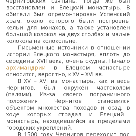
черниговских святынь. Тогда же был
восстановлен
и Елецкий
монастырь.
В
обители б
ыл
отремонтирован
Успенск
ий
храм, около которого были построены
кельи для монахов, а также установлен
большой колокол на двух столбах
и малые
колокола на колокольне
.
Письменные источники в отношении
истории Елецкого монастыря, вплоть до
середины XVII века, очень скудны.
Начало
архимандрии
в Елецком
монастыре
относится, вероятно, к XV
–
XVI в
в.
В XV
–
XVI в
в.
монастырь,
как и весь
Чернигов, был окружё
н частоколом
(палями).
Из-за своего пограничного
положения Чернигов становился
объектом множества походов и осад, в
ходе которых страдал и Елецкий
монастырь, находившийся за пределами
городских укреплений.
В
150
0
году
Чернигов переходит под