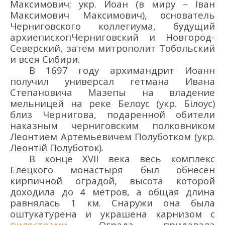
Максимович; укр. Йоан (в миру – Іван
Максимович Максимович), основатель
Черниговского коллегиума, будущий
архиепископЧерниговский и Новгород-
Северский, затем митрополит Тобольский
и всея Сибири.
В 1697 г
оду
архим
андрит
Иоанн
получил универсал
гетман
а Ивана
Степановича Мазе
п
ы
на владение
мельницей на р
еке
Белоус
(укр. Білоу
с
)
близ Чернигова, подаренной обители
наказным черниговским
полковником
Леонтием Арте
мьевич
ем Полубо
т
ком
(укр.
Леонтій Полуботок
)
.
В
конце XVII века
в
есь комплекс
Елецкого монастыря
был обнесё
н
кирпичной оградой, высота которой
доходила до 4 м
етров
, а общая длина
равнялась 1 км. Снаружи она была
оштукатурена и украшена карнизом с
пилястрами
. Ограда придавала