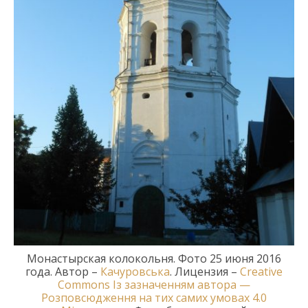
Монастырская к
олокольня
. Фото
25
июня
2016
года
.
Автор –
Качуровська
. Лицензия –
Creative
Commons
Із зазначенням автора —
Розповсюдження на тих самих умовах 4.0