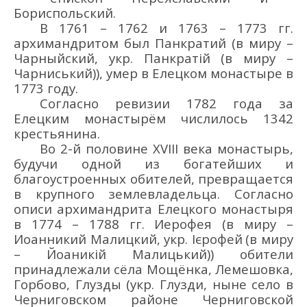
Бориспольский
.
В 17
61 – 1762 и 1763 – 1773 гг.
архимандритом
был
Панкратий
(в миру –
Ч
арный
ский
,
укр.
Панкратій
(в миру –
Чарниський)
)
, умер в
Елецком монастыре
в
1773 году.
Согласно ревизии 1782 г
ода
за
Елецким
мон
астырём
числилось 1342
крестьянина.
В
о 2-й половине
XVIII век
а
монастырь
,
б
удучи
одной из богатейших и
благоустроенных обителей
,
превращается
в крупного землевладельца
.
Согласно
описи архим
андрита
Елецкого монастыря
в 1774 – 1788 гг.
Иерофея
(в миру
–
Иоанникий Малицкий
, укр.
Ієрофей
(в миру
–
Йоаникій Малицький
)
)
обители
принадлежали сё
ла Мощёнка, Лемешовка,
Горбов
о
, Глузды
(укр. Глу
зди
, ныне село в
Черниговском районе Черниговской