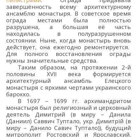
завершё
нность всему архитектурному
ансамблю монастыря. В советское время
ограда местами была п
олностью
разрушена, а большая её
часть
находилась в полуразрушенном
состоянии.
Ныне
, когда монастырь
вновь
действует, она ежегодно ремонтируется.
Для полного восстановления ограды
нужны значительные средства.
Таким образом, на протяжении 2-й
половины
XVII
век
а
формируется
архитектурн
ый
ансамбл
ь
Елецкого
монастыря
с яркими
черт
ами
украинского
барокко.
В 1697
– 1699 гг. архимандритом
монастыря был религиозный и церковный
деятель Димитрий (в миру – Данила
(Даниил) Саввич Туптало, укр. Димитрій (в
миру – Данило Савич Туптало)), будущий
митрополит Ростовский и Ярославский.