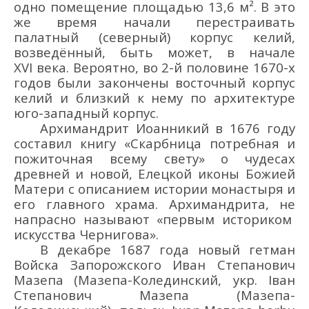
одно помещение площадью 13,6
м²
.
В это
же время н
ачали п
ерестраивать
палатный
(северный)
корпус
кели
й,
возведё
нный, быть может, в начале
XVI в
ека.
Вероятно,
во 2-й половине 1670-х
годов
были закончены восточный корпус
келий и близкий к нему по архитектуре
юго-западный корпус.
Архимандрит Иоанникий в 1676 году
составил
книгу «Скарбница
потребная
и
пожиточная всему
свету
»
о чудесах
древней
и новой
,
Елецкой икон
ы
Божией
Матери с описанием истории монастыря
и
его главного храма
.
Архимандрита, н
е
напрасно
называют
«
первым историком
искусства
Чернигова
»
.
В дек
абре
1687 г
ода
новый гетман
Войска Запорожского
Иван Степанович
Мазе
па
(Мазепа-Колединский
, укр.
Іван
Степанович Мазе
па (Мазепа-