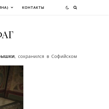
ИНА)
КОНТАКТЫ
ФАГ
крышки
,
сохрани
лся
в
Софийском