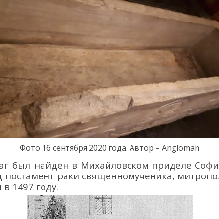
Фото
1
6
сентября
20
20
года. Автор – Angloman
аг был найден в Михайловском
приделе
Софи
д постамент раки
с
вященномученика
,
митропол
 в 1497 году.