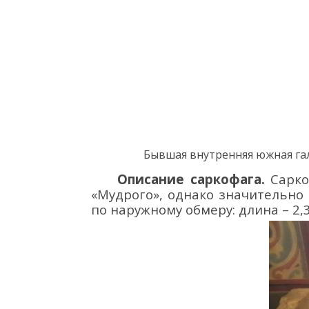
Бывшая
внутренняя
южная гал
Описание саркофага.
Сарко
«Мудрого», однако
значительно
по наружному обмеру
:
длин
а
– 2,