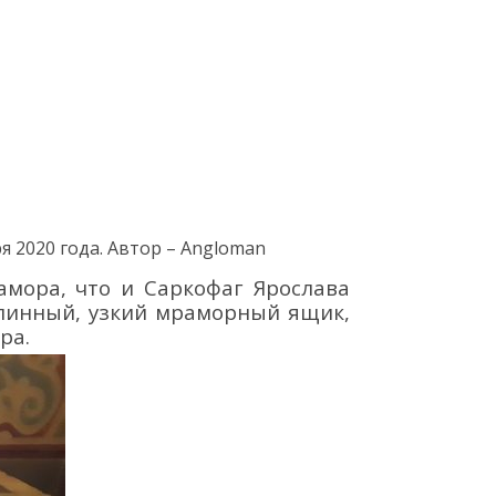
ря
20
20
года.
Автор – Angloman
амора, что и С
аркофаг Ярослава
длинный, узкий мраморный ящик,
ра
.