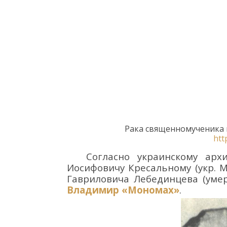
Р
ак
а
священномученика
htt
Согласно украинскому арх
Иосифович
у Кресальному (укр.
М
Гавриловича
Лебединцева
(умер
Владимир «Мономах»
.