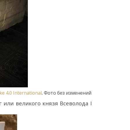
ike
4
.0
International
.
Фото
без
изменений
аг или
великого
князя Всеволода
I