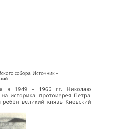
йского
собора
.
Источник –
ний
ика в
1949
–
1
966 гг. Николаю
я на
историка, протоиерея
П
етра
гребён великий князь Киевский