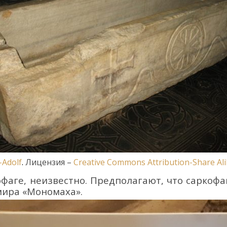
-Adolf
.
Лицензия
–
Creative Commons
Attribution-Share Al
офаг
е
, неизвестно
. П
ре
дполагают, что саркоф
мира
«
Мономаха
»
.