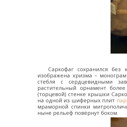
С
аркофаг сохранился без
изображена
хризма – монограм
стебля с сердцевидными за
растительны
й
орнамент боле
(торцевой) стенке крышки С
арк
на одной из шиферных плит
пар
мраморной спинки митрополи
ныне рельеф повёрнут боком.