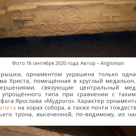
Фото
1
6
сентября
20
20
года. Автор – Angloman
 крышки,
орнаментом
украшена только одн
ма Христа,
помещё
нная в к
руглый медальон
,
вершениями, связующи
е
центральный мед
е упрощённого
типа при сравнении с таки
офаг
а
Ярослава «Мудрого». Характер
орнамен
апета
на хорах собора, а также почти тождест
чьего
трона
, высеченной, по-видимому, из ча