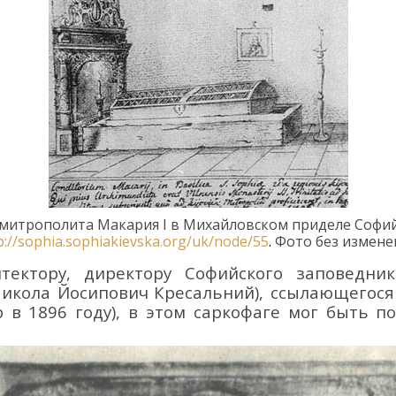
митрополита
Макария
I
в Михайловском приделе
Софи
p://sophia.sophiakievska.org/uk/node/55
.
Фото без измене
итектору, директору Софийского заповедн
икола
Йосипович
Кресальний
)
, ссылающегос
 в 1896 году)
,
в этом саркофаге мог быть по