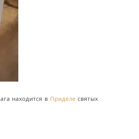
аг
а
находится
в
Приделе
святых