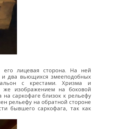
а его
лицевая
сторона.
На ней
и два вьющихся змееподобных
альон с крестами. Х
ризма и
м же изображением на боковой
та
на саркофаге близок
к ре
льефу
вен рельефу на обратной стороне
сти бывшего саркофага, так как