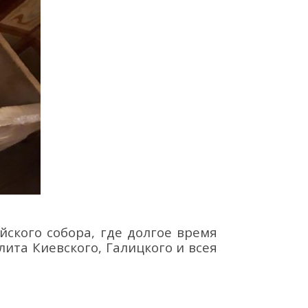
йского
собора
,
где д
олгое время
ита Киевского, Галицкого и всея