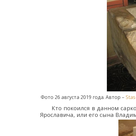
Фото 2
6 августа 2019 года.
Автор
–
Stas
К
то покоился в данном
сарк
Ярославича, или
его сына
Влади