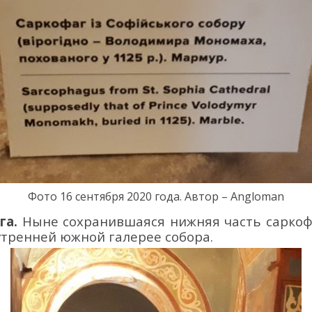
Фото
1
6
сентября
20
20
года. Автор – Angloman
га.
Ныне
сохранившаяся
нижняя часть
саркоф
утренней
южной
галерее
собора
.