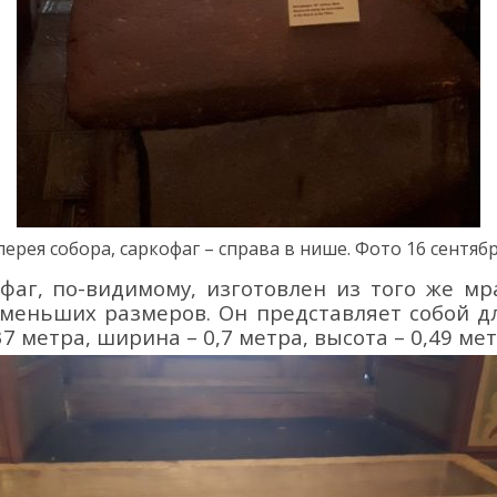
ерея собора, саркофаг – справа
в нише
.
Фото
1
6
сентяб
фаг, по-видимому, изгото
влен из того же мр
 меньших размеров
.
Он
представляет собой 
37 м
етра
, ширин
а
–
0,
7
метра
, высот
а
–
0,
49
мет