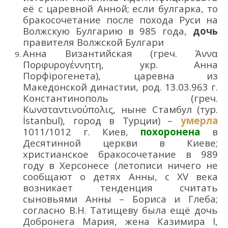
её с царевной Анной
;
если булгарка, то
брак
осочетание
после
похода
Руси
на
Волжск
ую
Булгари
ю
в
985 года
,
дочь
правителя Волжской Булгари
Анна Византийская
(греч.
Άννα
Πορφυρογέννητη
, укр.
Анна
Порфірогенета
),
царевна
из
Македонской династии
, род. 13.03.963 г.
Константинополь
(греч.
Κωνσταντινούπολις
,
н
ыне Стамбул
(тур.
İstanbul
)
, город в Турции)
–
умерла
1011
/1012
г. Киев,
похоронена
в
Десятинной церкви в Киеве
;
христианское бракосочетание в 989
году в Херсонесе
(
летописи ничего не
сообщают о детях Анны,
с
XV века
возникает т
енденция считать
сыновьями Анны
– Бориса и Глеба
;
согласно В.Н. Татищеву
была
ещё
дочь
Добронега Мария
,
жена Казимира I
,