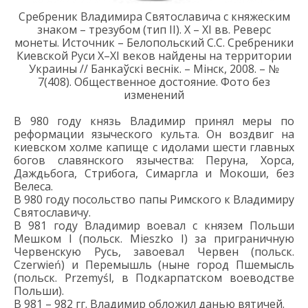
Сребреник Владимира Святославича
с княжеским
знаком –
трезубом
(тип II).
X
–
XI
вв.
Реверс
монеты.
Источник –
Белопольский С.
С. Сребреники
Киевской Руси X–XI веков найдены на территории
Украины // Банкаўск
i
веснiк.
–
М
i
нск, 2008.
–
№
7(408).
Общественное достояние. Фото без
изменений
В 9
80
году к
нязь Владимир
принял меры
по
реформации языческого культа.
Он в
оздвиг
на
к
иев
ском холме капище с
идолами
шести главных
богов славянского язычества
: Перуна
, Хорса
,
Даждьбога
, Стрибога
, Симаргла
и Мокоши
, без
Велеса
.
В 980 году посольство папы Р
имского к Владимиру
Святославичу.
В 981 году Владимир воевал
с
князем Польши
Мешком I
(польск.
Mieszko
I)
за приграничную
Червенскую Русь
, з
авоева
л Червен
(польск.
Czerwień)
и Перемышль
(ныне город Пше
мысль
(польск.
Przemyśl
, в Подкарпатском воеводстве
Польши).
В 981
–
982 г
г.
Владимир обложил данью вятичей
.