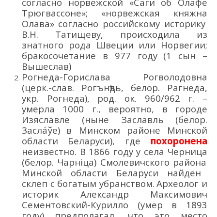
согласно
норвежской «Саги об Олаф
е
Трюгвассон
е
»
;
«норвежск
ая
княжн
а
Олав
а
»
согласно российскому историку
В.Н.
Татищеву
, происходила
из
знатного рода Швеции или Норвегии
;
бракосочетание в
977 год
у
(
1 сын –
Вышеслав)
Рогнеда-Горислава Рогволодовна
(церк.-слав.
Рогънѣдь
,
белор.
Рагнеда
,
укр. Рогне
да
)
, род. ок. 960
/962
г.
–
умерла 1000
г., вероятно, в
городе
Изяславле (ныне Заславль
(белор.
Засла́ўе)
в
Минском районе
Минской
област
и
Бел
арус
и
),
где
похоронена
неизвестно.
В 1866 году
у
села
Черница
(белор.
Чарніца
)
Смолевичского
района
Минской области Беларуси
найден
склеп с богатым убранством.
Археолог и
историк Александр Максимович
Сементовский
-Курилло
(умер в 1893
году)
предполагал, что это место