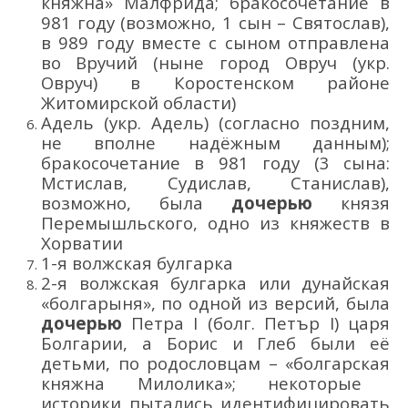
княжна»
Малфрида
;
бракосочетание в
981 году (возможно, 1 сын – Святослав),
в 9
89 году вместе с сын
ом отправлена
в
о
Вручий (ныне город Овруч
(укр.
Овруч)
в Коростенском районе
Житомирской области)
Адель
(укр.
Адель
)
(
согласно
поздним,
не вполне надёжным данным)
;
бракосочетание в
981 году
(
3 сына
:
Мстислав, Судислав
, Станислав
)
,
в
озможно
,
была
дочерью
князя
П
еремышльского
,
одно из княжеств
в
Хорватии
1-я волжская булгарка
2-я
волжская
булгарка
или
дунайская
«болгарыня»
,
по одной из версий, была
доч
ерью
Петра
I
(болг.
Петър I
)
царя
Болгарии
, а Борис и Глеб
были
её
детьми, по родословцам – «болгарская
княжна Милолика»;
некоторые
историки пытались идентифицировать