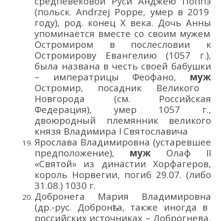
средпевековой Руси
Андже
ю
Поппэ
(польск.
Andrzej
Poppe
, умер в 2019
году)
, род. конец
X
века
. Дочь Анны
упоминается вместе со своим мужем
Остромиром в послесловии к
Остромирову Евангелию (1057 г.),
была названа в честь своей бабушки
– императрицы Феофано
,
муж
Остромир, посадник Великого
Новгорода
(см. Российская
Федерация)
, умер 1057 г.
,
двоюродный племянник великого
князя Владимира
I
Святославича
Ярослава Владимировна
(устаревшее
предположение)
,
муж
Олаф
II
«Святой» из
династии Хорфагеров
,
король Норвегии
,
погиб 29.07.
(либо
31.08.
) 1030
г.
Добронега
Мария
Владимировна
(др.-рус.
Добронѣ
га
,
также иногда в
российских источниках –
Доброгне
ва
,