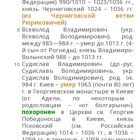
Федерация) 990
/1010
– 1023/1036
гг.
,
князь Черниговский 1024 – 1036 гг.
(
из
Черниговск
ой
ветви
Рюриковичей
)
Всеволод Владимирович
(укр.
Все
в
олод Володи
мирович
)
, род
.
м
ежду
983
—
984
г.
–
умер
до 1013 г. (
4-
й сын
от Рогнеды
),
князь
Владимиро-
Волынский
988 – до 1013 гг.
Судислав Владимирович
(др.-рус.
С
у
диславъ
Володи
мировичъ
, укр.
Судислав Володи
мирович
),
род. о
к.
984 г. Киев –
умер
1063 (почти 80 лет)
г. в
Георгиевском монастыре
в Киеве
(от Адел
и
, п
о некоторым
родословцам
–
«от болгарыни»
)
,
похоронен
в Ц
еркви
св.
Георгия
Победоносца в
Киеве, князь
Псковский
(см
. Российская
Федерация)
1014 – 1036 гг.
,
в 1036 –
1059 гг. в темнице, с 1059 году
монах