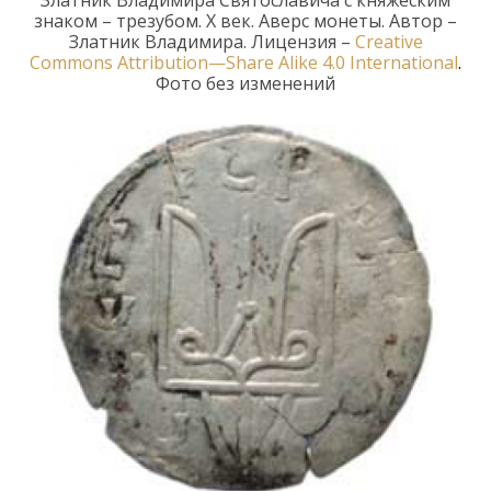
Златник Владимира
Святославича
с княжеским
знаком
– трезубом
.
X в
ек
.
Аверс монеты.
Автор
–
Златник Владимира
. Лицензия
–
Creative
Commons
Attribution
—
Share
Alike
4.0
International
.
Фото без изменений