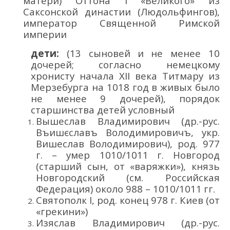
матери)
Оттона
I
«
Великого
»
из
Саксонской династии (Людольфингов)
,
император
Священной Римской
империи
дети:
(13 сыновей
и не менее 10
дочерей
;
согласно немецкому
хронисту начала XII века Титмару из
Мерзебурга
н
а 1018 год в живых
было
не менее 9 дочерей), порядок
старшинства детей условный
Вышеслав Владимирович
(др.-рус.
Въишєславъ
Володи
мировичъ
, укр.
Вишеслав Володи
мирович
)
,
род.
977
г.
– умер
1010/1011
г. Новгород
(старший сын, от «варяжки»),
князь
Новгородский
(см. Российская
Федерация)
около 988 –
1010/1011
гг.
Святополк
I
, род.
конец
978 г. Киев (от
«грекини»
)
Изяслав Владимирович
(др.-рус.