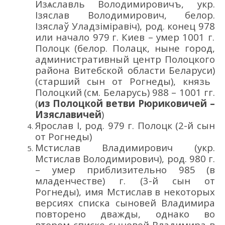
Изѧславль
Володи
мировичъ
,
укр.
Ізяслав Володи
мирович
,
белор.
Ізяслаў Уладзіміравіч
)
,
род.
конец
978
или начало
97
9
г.
Киев – умер 1001 г.
Полоцк
(белор.
По
лацк
, ныне город,
административный центр Полоцкого
района Витебской области
Беларус
и
)
(старший сын от Рогнеды),
князь
Полоцкий
(см. Беларусь)
988 – 1001 гг.
(
из
Полоцкой ветви
Рюриковичей
–
Изяславичей
)
Ярослав I, род. 979 г. Полоцк (
2-й сын
от Рогнеды)
Мстислав Владимирович
(укр.
Мстислав Володи
мирович
)
, род.
980
г.
– умер прибл
изительно
985
(в
младенчестве)
г.
(
3-й сын
от
Рогнеды),
имя Мстислав
в некоторых
версиях списка сыновей Владимира
повторено
дважды, однако во
втором списке сыновей Владимира в