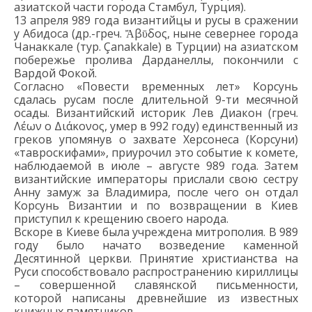
а
зиатской части города Стамбул
, Турция)
.
13 апреля 989 года византийцы и русы
в сражении
у Абидоса (др.-греч.
Ἄβῡδος
, ныне севернее города
Чанаккале
(тур.
Çanakkale)
в Турции)
на
азиатском
побережь
е
пролива Дарданеллы
,
покончили с
Вардой Фокой
.
Согласно
«Повести временных лет
»
Корсунь
сдал
а
с
ь
русам
после длительной
9-ти месячной
осады
. В
изантийский историк Лев Диакон
(греч.
Λέων ο Διάκονος
, умер в 992 году
)
единственный из
греков упомянув о захвате Херсонеса (Корсуни
)
«тавроскифами», приурочил это событие к комете,
наблюдаемой в июле
–
августе 989 года.
Затем
византийские императоры прислали свою сестру
Анну
замуж
за Владимира, после чего он
отдал
Корсунь
Византии и по возвращении в Киев
приступил к крещению
своего
народа.
Вскоре в Киеве была учреждена митрополия. В 989
году было начато возведение каменной
Десятинной церкви.
Принятие христианства на
Руси способствовало распространению кириллицы
– совершенной славянской письменности,
которой написаны древнейшие из известных
книжных памятников.