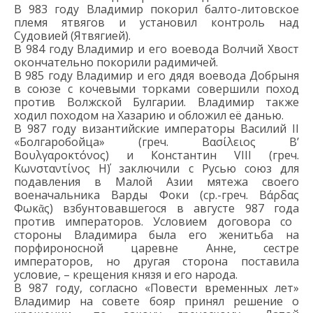
В 983 году Владимир покорил балто-литовское
племя ятвягов
и установил контроль над
Судовией
(
Ятвя
ги
ей)
.
В 984 году Владимир
и его воевода Волчий Хвост
окончательно покорил
и радимичей
.
В 985 году Владимир
и его дядя
воевода
Добрыня
в союзе с кочевыми торками
совершил
и поход
против
В
олжск
ой
Б
улгар
ии
. Владимир
также
ходил походом
на Хазарию
и обложил её данью.
В 987 году
византийские императоры Василий II
«Болгаробойца»
(греч.
Βασίλειος B’
Βουλγαροκτόνος
)
и Константин VIII
(греч.
Κωνσταντίνος Η΄
)
заключили с Русью союз для
подавления
в Малой Азии
мятежа
своего
военачальника
Вард
ы
Фок
и
(ср.-греч.
Βάρδας
Φωκᾶς
)
взбунтовавшегося в
август
е
987 года
против императоров. Условием договора
со
стороны Владимира
была
его
женитьба на
порфироносной царевне Анне,
сестре
императоров,
но
другая сторона пос
тавила
условие
,
–
крещ
е
ния князя и его народа.
В 987 году, с
огласно
«Повести временных лет»
Владимир на совете бояр принял решение о