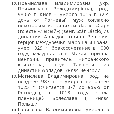
Премислава Владимировна
(укр.
Прямислава Володи
мирівна
)
,
род.
980
-е г
. Киев
–
умерла 1015 г.
(2-я
дочь от Рогнеды)
,
муж
согласно
некоторым источникам
Ласло
«Сар»
(т
о
е
сть
«
Лысый
»
)
(венг.
Szár
László
)
из
династии Арпадов
,
принц
Венгрии
,
герцог
междуречья Мароша и Грана
,
умер
1029 г.
,
бракосочетание в 1000
году
,
младший
сын Миха
я, принца
Венгрии,
правитель Нитранского
княжества
,
внук
Такшоня
из
династии Арпадов
, князя Венгрии
Мстислава Владимировна, род. не
позднее 987
г.
– умерла не ранее
1025
г. (считается
3-й дочерью
от
Рогнеды), в 1018 году
стала
пленницей
Болеслав
а
I
,
княз
я
Польши
Горислава Владимировна, умерла в