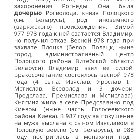
захоронения Рогнеды
.
Она была
дочерью
Рогволода, князя Полоцкого
(см. Беларусь), род иноземного
(варяжского)
происхождения
.
Зимой
977-978 года к ней сватается Владимир,
но получил отказ. Весной 978 года при
захвате Плоцка
(белор. Полацк, ныне
город
, административный
центр
Полоцкого района Витебской области
Беларуси)
Владимир взял её силой.
Бракосочетание состоялось весной 97
8
года (4 сына: Изяслав, Ярослав
I
,
Мстислав, Всеволод и 3 дочери:
Предслава, Премислава и Мстислава).
Княгиня
жила в селе Предславино под
Киевом (
ныне часть Голосеевского
района
Киева
)
. В
987 году
за покушение
на мужа выслана с сыном Изяславом в
Полоцкую землю
(см. Беларусь)
, в 98
8
году
постриглась в монахини
под