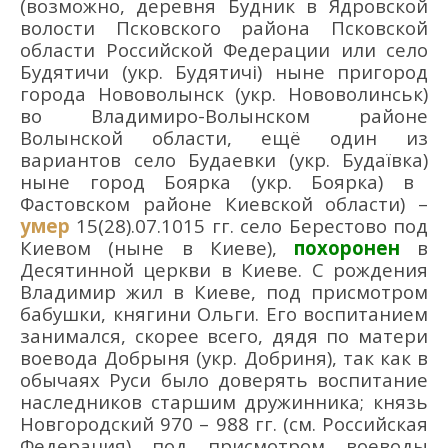
(возможно,
д
еревня Будник
в Ядровской
волости Псковского района Псковской
области Российской Федерации
или с
ело
Будятичи
(укр. Будятичі)
ныне пригород
города Нововолынск (укр. Нововоли
нськ
)
во Владимиро-Волынском районе
Волынской области
,
ещё один из
вариантов село
Будаевки
(укр.
Будаївка
)
ныне город Боярка
(укр.
Бо
ярка)
в
Фастовском районе Киевской области)
–
умер
15
(28)
.07.1015
гг. село Берестово под
Киевом (ныне
в
Киев
е
),
похоронен
в
Десятинной церкви в Киеве
. С
рождения
Владимир жил
в Киев
е
, под присмотром
бабушки,
княгини Ольги
. Его
в
оспитанием
занимался
,
скорее всего
,
дядя по матери
воевода
Добрыня
(укр. Добри
ня
)
, так как в
обычаях Руси было доверять воспитание
наследников старш
им
дружин
ни
ка;
к
нязь
Новгородский 970
– 988
гг.
(см. Российская
Федерация)
под присмотром
воеводы