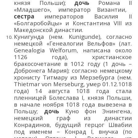
к
нязя
Польши
);
дочь
Романа
II
«Младшего»
, император Византии
,
се
стра
императоров Василия II
«Болгаробойцы»
и Константина VIII
из
Македонской династии.
Кунигунда
(нем.
Kunigunde
)
,
с
огласно
немецкой «Генеалогии Вельфов
»
(лат.
Genealogia Welforum
,
написана
около
1126 года
)
,
христианское
бракосочетание
в 1012 году (1 дочь –
Добронега
Мария
);
согласно немецкому
хронисту Титмару из Мерзебурга
(нем.
Thietmar
von Merseburg
, умер 01.12.1018
года)
14 августа
1018 год
а
стала
пленницей Болеслава I
,
князя Польши
,
в начале ноября 1018 года вывезена в
Польшу
;
дочь
Куно фон Энинге
на,
немецк
ий
граф
из династии
Конрадинов
,
будущий герцог Швабии
под именем –
Конрад I
, в
нучка
(по