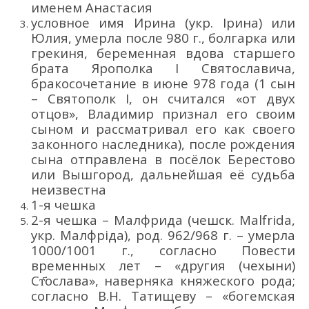
именем Анастасия
условное имя
Ирина
(укр.
Ірина
)
или
Юлия
,
умерла после 980 г.,
болгарка или
грекиня,
беременная вдова старшего
брата Ярополка I Святославича,
бракосочетание в июне 978 года (1 сын
– Святополк
I
, он
считался «от двух
отцов»
, Владимир признал его своим
сыном и
рассматривал его как своего
законного наследника
)
,
п
осле рождения
сына
отправлена в посё
лок Берестово
или Вышгород
, д
альнейшая
её
судьба
неизвестна
1-я чешка
2-я чешка –
Малфрида (
чешск.
Malfrida
,
укр.
Малфріда
), род. 962
/968
г. – умерла
1000/1001
г., согласно Повести
временных лет –
«другия (ч
ехыни)
Ст҃ослава»
,
наверняка княжеского рода
;
согласно В.Н. Татищеву –
«богемская