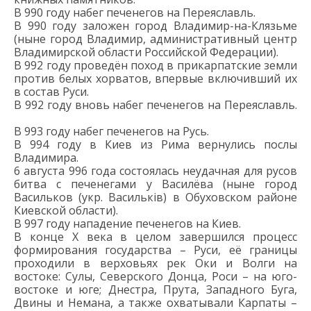
В 990 году набег печенегов на Переяславль.
В 990 году з
аложен город Владимир-на-Клязьме
(ныне город Владимир, административный центр
Владимирской области Российской Федерации)
.
В 992 году проведён поход в прикарпатские земли
против белых хорватов
, впервые включивший их
в состав
Руси.
В 992 году
вновь
набег печенегов на Переяславль.
В 993 году набег печенегов на Русь.
В 994 году в Киев из Рима вернулись послы
Владимира.
6 августа
996 год
а
состоялась неудачная для русов
битва с печенегами у Василёва
(ныне город
Васильков (укр.
Васильк
і
в) в Обуховском районе
Киевской области
)
.
В
997 году
нападение
печенегов
на Киев.
В конце
X
века в целом з
авершился процесс
формирования
государства
– Руси
, е
ё
границы
проходили в верховьях рек Оки и Волги на
востоке: Сулы, Северского Донца, Роси – на юго-
востоке и юге; Днестра, Прута, Западного Буга,
Двины и Немана, а также охватывали Карпаты –