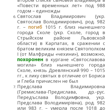
«Повести временных лет» под 988
годом
–
единожды
Святослав Владимирович
(укр.
Святослав Володи
мирович
)
, род. 982
г.
–
погиб
1015 г. близ нынешнего
города Сколе (укр.
Ско
ле
, город в
Стрыйском районе
Львовск
ой
област
и
) в Карпатах, в сражении с
братом великим князем Святополком
I (от Малфриды
«чехини»
), возможно,
похоронен
в
кургане
«Святославов
а
могила
»
близ нынешнего города
Сколе
, князь Древлянский
99
0
– 1015
гг.
, к лику святых
в отличи
е
от Бориса
и Глеба
причислен не был
Предслава Владимировна
(Гремислава-Предислава
, др.-рус.
Передъслава Володимѣровна
,
укр.
Предслава Володимирівна
),
род.
982
или
983
г.
–
умерла после 1018
до