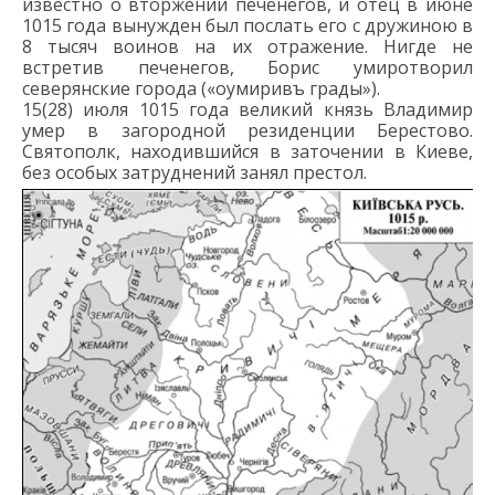
известно о вторжении печенегов
, и отец
в июне
1015 года
вынужден был
посла
ть
его с дружиною
в
8 тысяч воинов
на
их
отражени
е.
Н
игде не
встретив
печенегов,
Борис
умиротворил
северянские
города
(«оумиривъ грады»)
.
15
(28)
июля 1015 года
великий князь Владимир
умер
в загородной резиденции Берестов
о
.
С
вятополк, находившийся в заточении
в Киеве
,
без особых затруднений
занял
престол.