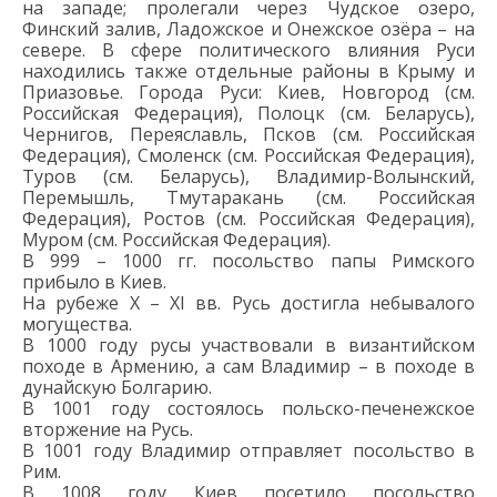
на западе; пролегали через Чудское озеро,
Финский залив, Ладожское и Онежское озёра – на
севере. В сфере политического влияния Руси
находились также отдельные районы в Крыму и
Приазовье. Города
Руси:
Киев, Новгород
(см.
Российская Федерация)
, Полоцк
(см. Беларусь)
,
Чернигов, Переяславль,
Псков
(см. Российская
Федерация)
, Смоленск
(см. Российская Федерация)
,
Туров
(см. Беларусь)
, Владимир-Волынский,
Перемышль,
Тмутаракань
(см. Российская
Федерация)
, Ростов
(см. Российская Федерация)
,
Муром
(см. Российская Федерация)
.
В 999 – 1000 гг. посольство п
апы Римского
прибыло в Киев.
На рубеже X – XI
вв.
Русь достигла небывалого
могущества.
В 1000 году рус
ы
участвовали в византийском
походе в Армению, а сам Владимир
–
в
походе в
дунайскую Болгарию.
В
1001
году
состоялось польско-печенежское
вторжение на Русь.
В 1001 году Владимир отправляет посольство в
Рим.
В 1008 году
Киев посетило
посольство