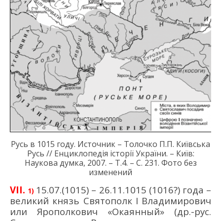
Русь
в 1015 году.
Источник – Толочко П.П. Київська
Русь
// Енциклопедія історії України
.
–
Київ:
Наукова думка, 2007.
–
Т.4.
–
С.
23
1
.
Фото без
изменений
VII
.
15.07.
(1015)
– 26.11.1015
(1016
?
)
года –
1)
великий князь Святополк
I
Владимирович
или
Ярополкович
«Окаянный»
(др.-рус.