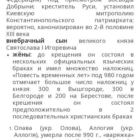
Добрыни
;
креститель Руси,
у
становил
Киевскую
митрополию
Констант
инопольского патриархата;
вероятно,
канонизирован во 2-й половине
XI
II
века
внебрачный
сын
великого князя
Святослава
I
Игоревича
жёны:
до крещения о
н состоял в
нескольких официальных языческих
браках
и
имел
множество наложниц
.
«Повесть врем
е
нных лет»
под 980 годом
отмечает большое число наложниц у
князя: 300 в Вышгороде, 300 в
Белгороде и 200
на
Берестове
, после
крешения
он
состоял
предполож
ительно в 2
последовательных
христианских браках
Олава (укр.
Олов
а),
Аллогия (укр.
Аллогія
)
, умерла после 99
0 г.,
«варяжка»