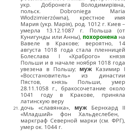
укр. Добронега Володи
мирівна
,
польск.
Dobroniega
Maria
W
ł
odzimierz
ó
wna
)
,
крестное
имя
Мария
(укр. Марія)
,
род. 1012 г. Киев –
умерла 13.12
.1087 г. Польша (от
Кунигунды
или Анны
),
похоронена
на
Вавеле в Кракове;
вероятно,
14
августа
1018 год
а
стала
пленницей
Болеслава I
«Храброго»
князя
Польши
и
в начале ноября 1018 года
увезена в Польшу
;
муж
Казимир
I
«
Восстановитель
»
из династии
Пястов
, князь Польши
, умер
28
.11.
1058 г
.
,
бракосочетание
около
10
41
го
ду в Кракове, приняла
латинскую
веру
дочь «славянка»
,
муж
Бернх
ард
II
«Младший» фон Хальдеслебен
,
маркграф Северной марки
(см. ФРГ),
умер ок. 1044 г.