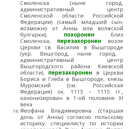
Смоленска
(ныне город,
административный центр
Смоленской области Российской
Федерации)
(
самый младший сын,
возможно от Анны
или
волжской
булгарки
),
похоронен
близ
Смоленска,
перезахоронен
возле
Ц
еркви св. Василия в Вышгороде
(укр. Ви
шгород
, ныне город,
административный центр
Вышгородского района Киевской
области)
,
перезахоронен
в Ц
ер
кви
Бориса и Глеба в Вышгороде,
князь
Муромский
(см
. Российская
Федерация)
ок.
1113 – 1115 гг.
,
канонизирован в 1-ой половине
XI
века
Феофана Владимировна (
старшая
дочь
от
Анны)
согласно п
ольск
ому
историк
у
,
с
пециалист
у
по истории