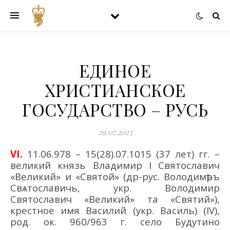
ЕДИНОЕ
ХРИСТИАНСКОЕ
ГОСУДАРСТВО – РУСЬ
29.07.2023
VI
.
11.06.978 – 15
(28)
.07.1015
(37 лет)
гг. –
великий князь
Владимир
I
Святославич
«Великий»
и «Святой
»
(др-рус.
Володимѣръ
Свѧтославичь
,
укр. Володимир
Святосла
вич
«
Великий
»
та
«
Святий
»
)
,
крестное имя Василий
(укр.
Василь
)
(
IV
),
род. ок. 960
/
963
г. село Буду
тино