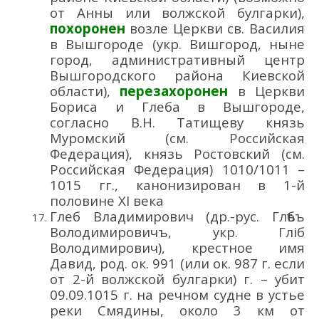
от Анны
или
волжской булгарки
),
похоронен
возле Ц
еркви св. Василия
в Вышгороде
(укр. Ви
шгород
, ныне
город, административный центр
Вышгородского района Киевской
области)
,
перезахоронен
в Ц
ер
кви
Бориса и Глеба в Вышгороде,
согласно В.Н. Татищеву
князь
Муромский
(см
. Российская
Федерация)
,
князь Ростовский
(см
.
Российская Федерация)
1010/1011
–
1015 гг.
, канонизирован в 1-й
половине
XI
века
Глеб Владимирович
(др.-рус.
Глѣ
бъ
Володи
мировичъ
, укр. Гліб
Володи
мирович
)
, крестное имя
Давид, род.
ок. 99
1 (или ок. 987
г. если
от
2
-й волжской булгарки
)
г.
– убит
09
.09.1015 г. на
речном
судне в устье
реки Смядины
,
около 3 км от