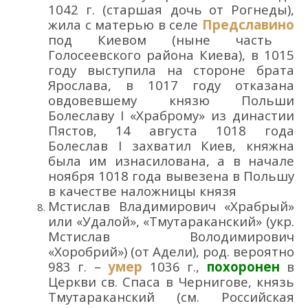
1042
г. (старшая дочь
от Рогнеды),
жила с матерью в селе
Предславино
под Киевом (
ныне часть
Голосеевского района К
иева
), в 1015
году выступила на стороне
брата
Ярослава,
в 1017 году
отказана
овдовевшему
князю Польши
Болеславу I
«Храброму»
из династии
Пястов,
14 августа
1018 года
Болеслав I захватил Киев, княжна
была им изнасилована, а
в начале
ноября 1018 года в
ывезена в Польшу
в качестве наложницы князя
Мстислав Владимирович
«Храбрый»
или «Удалой»
, «Тмутараканский»
(укр.
Мстислав Володи
мирович
«Хоро
брий
»)
(от
Адели
), род.
вероятно
983
г.
–
умер
1036 г.
,
похоронен
в
Ц
еркви св. Спаса в Чернигове,
князь
Тмутараканский
(см. Российская