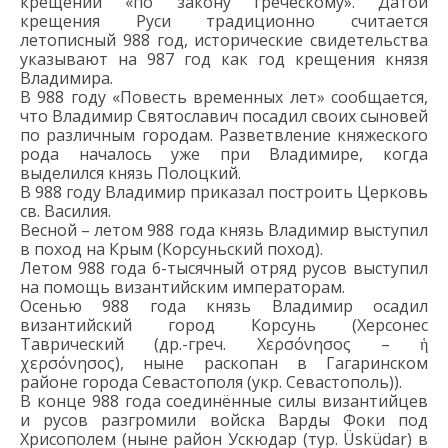
крещении «по закону греческому».
Датой
к
рещения Руси традиционно считается
летописный 988 год, исторические свидетельства
указывают на 987
год
как год крещения князя
Владимира
.
В
988
год
у «Повест
ь
временных лет»
сообщается,
что Владимир Святославич посадил своих сыновей
по различным городам.
Разветвление княжеского
рода началось уже при Владимире, когда
выделился князь Полоцкий.
В 988 году Владимир приказал построить Церковь
св. Василия.
В
есной – летом
988 год
а
князь Владимир
выступил
в поход
на Крым
(
Корсуньский поход
)
.
Летом 988 года
6-тысячный
отряд русов выступил
на помощь византийским императорам.
О
сенью
988 года князь Владимир
осадил
византийский
город Корсунь
(Херсонес
Таврический
(др.-греч.
Χερσόνησος
– ἡ
χερσόνησος
), ныне
раскопан
в Гагаринском
районе города Севастополя
(укр.
Севастополь
)
)
.
В конце 988 года соединённые силы византийцев
и
русов разгромили войска
Варды
Фоки под
Хрисополем
(ныне район
Ускюда
р
(тур.
Üsküdar)
в