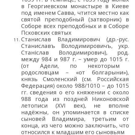
в Георгиевском монастыре
в Киеве
под именем
Савва
, чтится
местно
как
святой преподобный
(затворник
)
в
Соборе всех преподобных
и в Соборе
Псковских святых
Станислав Владимирович
(др.-рус.
Станиславъ Володи
мировичъ
, укр.
Станіслав Володи
мирович
),
род
.
м
ежду
984
и
987
г.
– умер до 1015 г.
(от Адели, п
о некоторым
родословцам
–
«от болгарыни»
),
князь Смоленский
(см
. Российская
Федерация)
около 988
/1010
– до 1015
гг.
сведения
о
его
княжении
с около
988 года
из
поздней Никоновской
летописи
(XVI век)
,
не вполне
надёжны
, он
упоминается в списке
сыновей Владимира, третьим от
конца, из чего можно заключить, что
относился к младшим его сыновьям