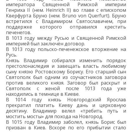
императора Священной Римской империи
Генриха II
(нем.
Heinrich II
)
во главе с епископом
Кверфурт
а
Бруно
(нем.
Bruno von Querfurt
)
.
Бруно
встретился с Владимиром Святославичем
, при
поддержке которого отправился крестить
печенегов
.
В 1013 году между Русью и Священной Римской
империей был заключён договор.
В
1013 год
у
польско-печенежское вторжение на
Русь.
Князь
Владимир собирался изменить
порядок
пре
столонаследия и завещать власть
любимому
сыну
князю Ростовскому
Борису.
Его
старший сын
Святополк
был одним из
соучастников заговора
против
великого
князя
. З
аговор
был раскрыт и
Святополк с женой
после 1013 года
уже
находились в
темнице в Киеве
.
В 1014 году князь Новгородский Ярослав
п
рекратил
платить
Киев
у
дань и церковную
десятину
. Владимир велел «требить путь и
мостить мосты» для похода на Новгород.
В 1015 году
Владимир
заболел
,
князь
Борис был
призван в Киев
.
Вскоре по его прибытии стало