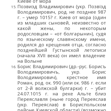
Киеве от мора
Позвизд
Владимирович
(укр. Позвізд
Володи
мирович
,
род
.
н
е позднее 98
7
г.
– умер
1015? г.
Киев от мора (один
из младших сыновей
,
неизвестно
от
какой жены
, по некоторым
родословцам – «от болгарыни»), судя
по языческому
славянскому
имени,
родился до крещения отца
, с
огласно
позднейшей Густы
нской летописи
(
начала XVII века
)
он имел владение
на Волыне
Борис Владимирович
(др.-рус.
Бори
съ
Володимировичъ
,
укр. Борис
Володимирович
),
крестное имя
Роман, род.
ок. 990
(
или
ок. 986
г.
если
от 2-й волжской булгарки
)
г.
– убит
24.07.1015 г. на реке Альте близ
Переяславля
(ныне город Перея
слав
(укр.
Перея
слав
)
в Бориспольском
районе Киевской области
)
(возможно