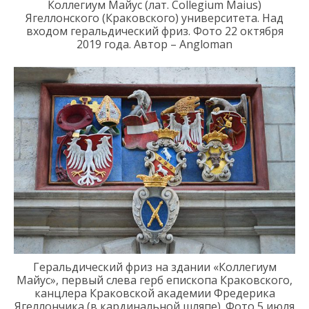
Коллегиум Майус (
лат.
Collegium
Maius
)
Ягеллонского
(Краковского)
университета
.
Над
входом
геральдический фриз. Фото 2
2
октября
2019 года. Автор – Angloman
Геральдический фриз на здании
«
Коллегиум
Майус
», первый слева герб епископа Краковского,
канцлера Краковской академии
Фредерика
Ягеллончика
(в кардинальной шляпе)
. Фото 5 июля