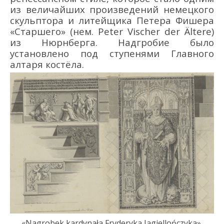
из величайших произведений немецкого
скульптора и литейщика Петера Фишера
«Старшего» (нем. Peter Vischer der Ältere)
из Нюрнберга.
Надгробие было
установлено
под ступенями
Главного
алтаря
костёла.
«
Nagrobek
kardynała
Fryderyka
Jagiellończyka
».