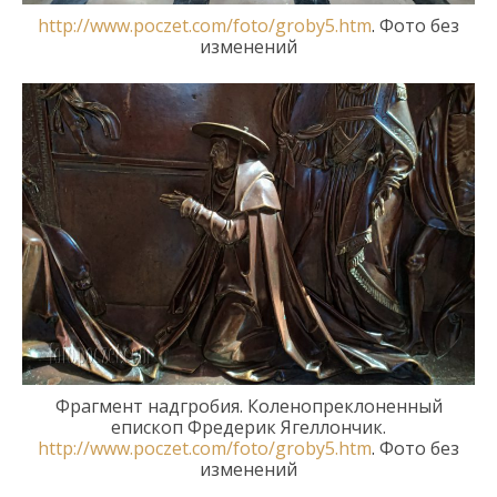
http://www.poczet.com/foto/groby5.htm
.
Фото
без
изменений
Фрагмент надгробия.
Коленопреклоненный
епископ Фредерик Ягеллончик.
http://www.poczet.com/foto/groby5.htm
.
Фото без
изменений