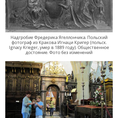
Н
адгробие Фредерика Ягеллончика.
П
ольски
й
фотограф из Кракова
Игнаци
Кригер
(польск.
Ignacy
Krieger
, умер в
1889
году
).
Общественное
достояние. Фото без изменений