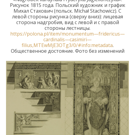
Рисунок
1815
года
.
Польский художник и график
Михал Стахович (польск.
Micha
ł
Stachowicz
). С
левой стороны рисунка (сверху вниз): лицевая
сторона надгробия, вид с левой и с правой
стороны лестницы.
https
://
polona
.
pl
/
item
/
monumentum
—
fridericus
—
cardinalis
—
casimiri
—
filius
,
MTEwMjE
3
OTg
3/0/#
info
:
metadata
.
Общественное
достояние. Фото
без изменений