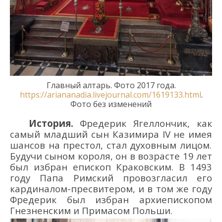
Главный алтарь.
Фото 2017 года.
https://ariananadia.livejournal.com/1619133.html
.
Фото без изменений
История.
Фредерик Ягеллончик,
как
самый младший сын Казимира IV
не
имея
шансов на престол,
стал духовным лицом.
Будучи сыном короля, о
н
в возрасте 19 лет
был
избран
е
пископ Краковски
м
. В 1493
году
Папа Римский
провозгласил его
кардиналом-пресвитером
, и в том же году
Фредерик был избран
архиепископ
ом
Гнезненски
м
и Примас
ом
Польши
.