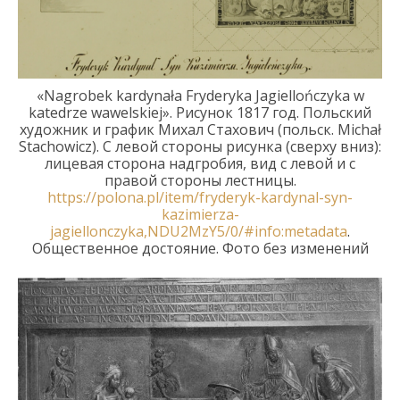
«Nagrobek kardynała Fryderyka Jagiellończyka w
katedrze wawelskiej».
Рисунок
1817
год
.
Польский
художник и график Михал Стахович (польск.
Michał
Stachowicz). С левой стороны рисунка (сверху вниз):
лицевая сторона надгробия, вид с левой и с
правой стороны лестницы.
https://polona.pl/item/fryderyk-kardynal-syn-
kazimierza-
jagiellonczyka,NDU2MzY5/0/#info:metadata
.
Общественное достояние. Фото без изменений