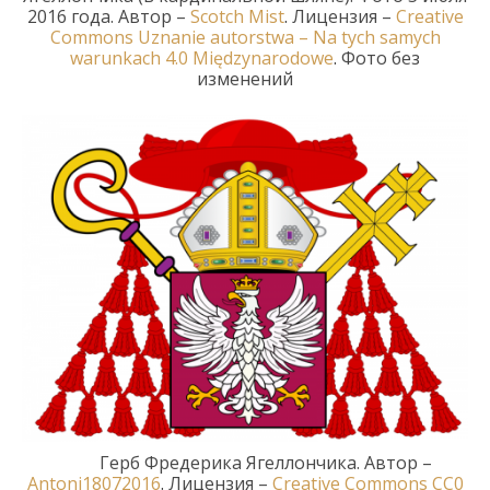
2016 года. Автор
–
Scotch
Mist
.
Лицензия
–
Creative
Commons
Uznanie
autorstwa
–
Na
tych
samych
warunkach
4.0
Mi
ę
dzynarodowe
.
Фото
без
изменений
Герб Фредерика
Ягеллончика
. Автор
–
Antoni18072016
.
Лицензия –
Creative Commons
CC0