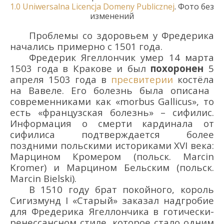
1.0 Uniwersalna
Licencja
Domeny
Publicznej
.
Фото без
изменений
П
роблемы со здоровьем
у
Фредерика
начались
примерно с 1501 года
.
Фредерик Ягеллончик
умер 14 марта
1503 года
в Кракове и
был
похоронен
5
апреля 1503 года
в
пресвитерии
костёла
на Вавеле
. Его болезнь
был
а
описан
а
современниками как «
morbus
Gallicus
», то
есть
«
французская болезнь
» –
сифилис.
И
нформация о смерти кардинала от
сифилиса подтверждается более
поздним
и польскими историками XVI века
:
Марцин
ом
Кромер
ом (польск. Marcin
Kromer
) и
Марцин
ом
Бельски
м (польск.
Marcin
Bielski
).
В 1510 году брат покойного, король
Сигизмунд I «Старый» заказал надгробие
для
Фредерик
а
Ягеллончик
а
в готически-
ренессансном стиле
, которое
стало
одним