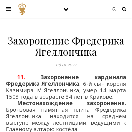
Захоронение Фредерика
Ягеллончика
06.01.2022
1
1
.
З
ахоронение
кардинала
Фредерика Ягеллончика
, 6-й сын короля
Казимира IV Ягеллончика, умер 14 марта
1503 года в возрасте 34 лет в Кракове.
Местонахождение
захоронения
.
Бронзовая памятная плита
Фредерика
Ягеллончика
находится н
а среднем
выступе между лестницами, ведущими к
Главному алтарю
костёла.