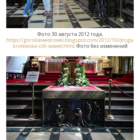
Фото 30 а
вгуста 2012
г
ода.
https://gorskiewedrowki.blogspot.com/2012/10/droga-
krolewska-cz6-wawel.html
.
Фото без изменений