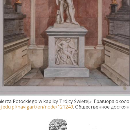
erza Potockiego w kaplicy Trójcy Świętej
».
Гравюра
около
uj.edu.pl/navigart/en/node/121249
.
Общественное
достоян