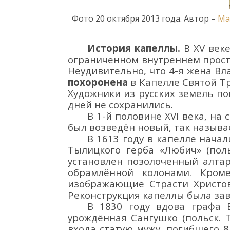
Фото
20 октября
2013 года. Автор
–
Ma
История капеллы.
В
XV
век
ограниченном внутреннем прост
Неудивительно, что
4-я
жена Вл
похоронена
в
Капелле
Святой Т
Художники из русских земель
по
дней не сохранились.
В 1-й половине
XVI
века, на 
был возведён новый, так назыв
а
В
1613 году в
капелл
е начал
Тылицкого
герба
«
Любич
»
(пол
установлен позолоченный алтар
обрамлённой колонами.
Кром
изображающие Страсти Христов
Реконструкция капеллы была зав
В 1830 году
вдова
графа 
уро
ж
д
ё
нная
Сангушко
(
польск.
входа статую мужу,
погибшего 