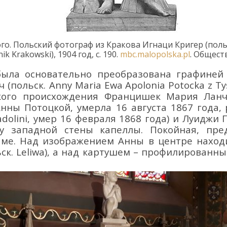
го.
П
ольски
й
фотограф из Кракова
Игнаци
Кригер
(поль
nik Krakowski
),
1904
год, с.
190.
mbc.malopolska.pl
.
Обществ
 была основательно преобразована
графине
 (польск.
Anny
Maria
Ewa
Apolonia
Potock
a
z
Ty
кого
происхождения
Францишек
Мария
Лан
Анны Потоцкой
,
умерла 16 августа 1867
года,
dolini
, умер 16 февраля 1868
года
)
и
Луидж
и
у
западной стены
капеллы
. Покойная
, пре
аме.
Над изображением Анны в центре нахо
ьск.
Leliwa
)
, а над картушем – профилированны