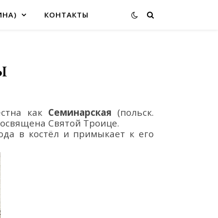
ИНА)
КОНТАКТЫ
ы
вестна как
Семинарская
(польск.
освящена Святой Троице.
ода в костёл и примыкает к его