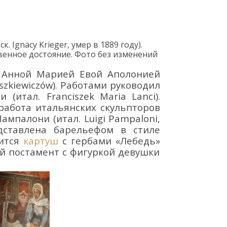
ск.
Ignacy
Krieger
, умер в
1889
году
).
енное достояние.
Фото без изменений
й
Анной
Марией Евой
А
полонией
szkiewicz
ó
w
). Р
аботами
руководил
чи
(итал.
Franciszek
Maria
Lanci
).
работа итальянских скульпторов
Пампалони
(итал.
Luigi
Pampaloni
,
дставлена барельефом в стиле
дится
картуш
с гербами
«
Лебедь
»
й постамент с фигуркой девушки