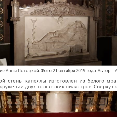
ие
Анны Потоцкой
.
Фото 2
1
октября 2019 года. Автор –
ой стены
капеллы изготовлен
из белого мра
окружении двух
тосканских пилястров. Сверху
ск