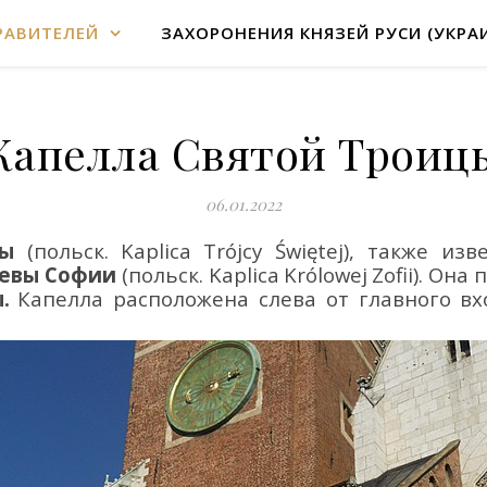
РАВИТЕЛЕЙ
ЗАХОРОНЕНИЯ КНЯЗЕЙ РУСИ (УКРА
Капелла Святой Троиц
06.01.2022
цы
(польск.
Kaplica
Tr
ó
jcy
Ś
wi
ę
tej
), также из
левы Софии
(польск.
Kaplica
Kr
ó
lowej
Zofii
)
. Она
п
.
Капелла расположена слева от главного вх