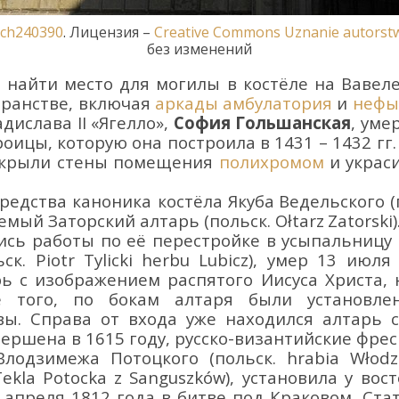
ch
240390
.
Лицензия
–
Creative
Commons
Uznanie
autorst
без
изменений
е найти место для могилы в
костёле на
Вавел
ранстве, включая
аркады
амбулатори
я
и
неф
ы
адислава
II
«
Ягелло
»
,
София
Гольшанская
, ум
роицы, которую она построила
в
1431 – 1432 гг
крыли стены помещения
полихромом
и украс
средства каноника костёла
Якуба
Ведельск
ого 
емый Заторский алтарь (польск.
O
ł
tarz
Zatorski
)
ись работы по её
перестро
йке
в усыпальницу
ьск.
Piotr
Tylicki
herbu
Lubicz
), умер 13 июля
ь с изображением распятого Иисуса Христа,
е того, по бокам алтаря были установл
ы. Справа от входа уже находился алтарь 
ершена в 1615 году, русско-византийские фре
Влодзимежа
Потоцкого
(польск.
hr
abia
W
ł
odz
Tekl
a
Potock
a
z
Sanguszk
ó
w)
,
установила
у вос
8 апреля
1812 год
а в битве под Краковом
. Ст