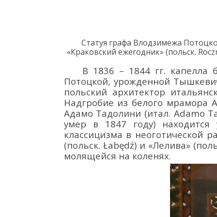
Статуя г
раф
а
Влодзимеж
а
Потоцк
о
«Краковский ежегодник»
(польск.
Rocz
В 1836 – 1844 гг. капелла
Потоцкой, урожденной Тышкевич
польский
архитектор
итальянс
Надгробие
из белого мрамора
Адамо
Тадолини
(итал.
Adamo
Ta
умер в
1847 г
оду)
находится
классицизма
в неоготическ
ой р
(
польск.
Ł
ab
ę
d
ź
) и «Лелива»
(пол
молящейся на коленях.