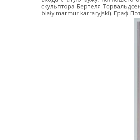
скульптор
а
Бертеля
Торвальдсе
bia
ł
y
marmur
karraryjski
)
.
Граф
Пот