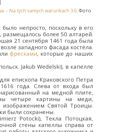
wa
–
Na
tych
samych
warunkach
3.0
.
Фото
е
было непросто, поскольку в его
, размещалось более 50 алтарей.
ершая
21 сентября 1461 года
была
. возле западного фасада костёла.
или
фресками
, которые до наших
(польск.
Jakub
Wedelski
)
, в капелле
.
 для епископа
Краковского Петра
 1616 года. Слева от входа был
 нарисованный на медн
ой плите,
ены четыре картины
на меди
,
с изображением Святой Троицы.
ски были сохранены.
imierz
Potocki
),
Текла
Потоцкая
,
точно
й
стены капеллы справа от
атуя работы
датск
ого
художник
а и