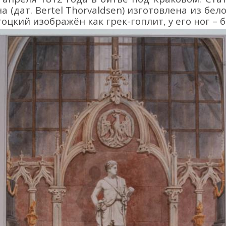
н
а
(дат.
Bertel
Thorvaldsen
)
изготовлена из
бело
оцкий изображён как грек-гоплит, у его ног – 