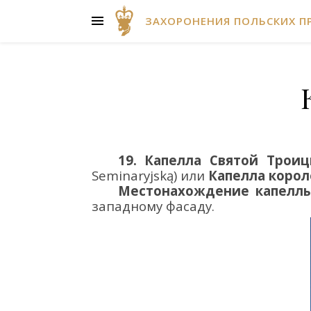
ЗАХОРОНЕНИЯ ПОЛЬСКИХ П
19.
Капелла Святой Трои
Seminaryjsk
ą) или
Капелла коро
Местонахождение капеллы
западному фасаду.