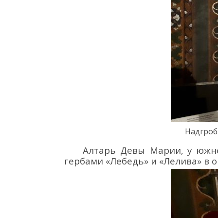
Н
адгроб
Алтарь
Девы Марии
,
у южн
гербами
«Лебедь» и «Лелива»
в 