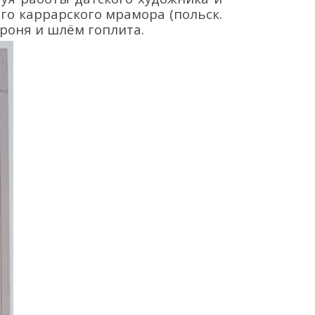
го каррарского мрамора (польск.
броня и шлём гоплита.