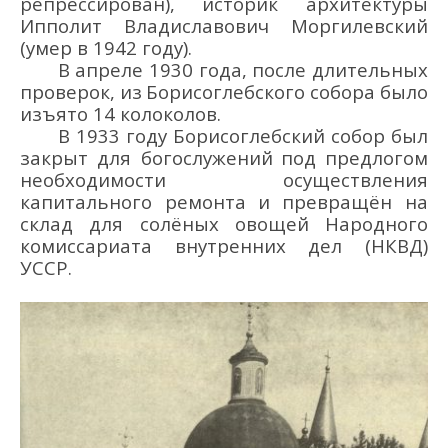
репрессирован),
историк архитектуры
Ипполит Владиславович
Моргилевский
(умер в 1942 году)
.
В
апреле 1930 года
, п
осле длительных
проверок
, и
з
Борисоглебского
собора
было
изъято 14 колоколов.
В 1933 году
Борисоглебский с
обор был
закрыт
для богослужени
й
под предлогом
необходимости осуществления
капитального ремонта
и пре
вращён на
склад для солё
ных овощей
Наро
дн
ого
комиссариа
т
а вну
тренних дел
(
НКВД
)
УССР.