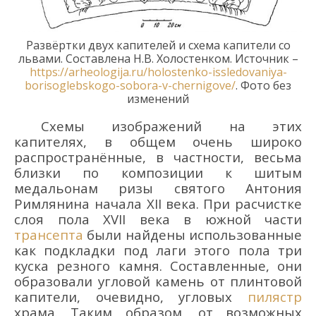
Развё
ртки двух кап
ителей и схема капители со
львами
. Составлена
Н.В. Холостенк
ом.
Источник –
https://arheologija.ru/holostenko-issledovaniya-
borisoglebskogo-sobora-v-chernigove/
. Фото без
изменений
Схемы изображений на этих
капителях, в
общем очень широко
распространё
нные, в частности, весьма
близки по композиции к шитым
медальонам ризы
святого
Антония
Римлянина начала XII в
ека
.
При расчистке
слоя пола XVII в
ека
в южной части
трансепта
были найдены использованные
как подкладки под лаги этого пола три
куска резного камня. Составленные
,
они
образовали угловой камень от плинтовой
капители, очевидно, угловых
пилястр
храма
.
Таким образом, от возможных