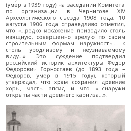
(умер в 1939 году)
на заседании Комитета
по
организации в Чернигове
XIV
Археологического съезда
1908 год
а,
10
августа 1906 г
ода
справедливо отметил,
что «…редко искажение приводило столь
изящную, совершенно зрелую по своим
строительным формам наружность… к
столь уродливому и неузнаваемому
виду…». Это суждение подтвердил
р
оссийский
историк архитектуры
Фёдор
Фёдорович
Горностаев
(
до 1893 года
–
Фёдоров
, умер в 1915 году)
, который
утверждал, что
храм
сохранил древние
хоры, часть апсид и что «…снаружи
от
крыты части древнего карниза…».