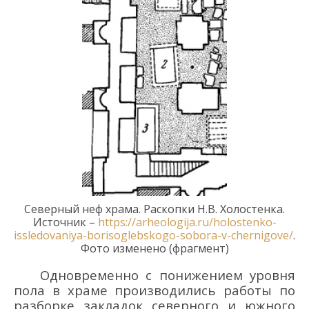
Северный неф храма. Раскопки
Н.В. Холостенк
а.
Источник –
https://arheologija.ru/holostenko-
issledovaniya-borisoglebskogo-sobora-v-chernigove/
.
Фото изменено (фрагмент)
Одновременно с понижением уровня
пола
в храме
производились работы по
разборке
закладок
северного и южного