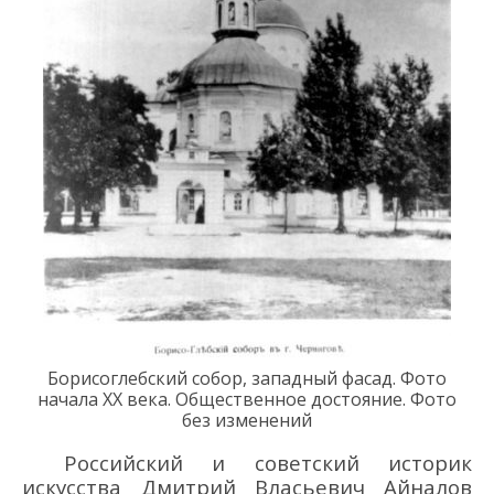
Борисоглебский собор
, западный фасад. Фото
начала
ХХ
века. Общественное достояние. Фото
без изменений
Российский
и советский историк
искусства
Дми
трий Вл
а
сьевич
Айналов