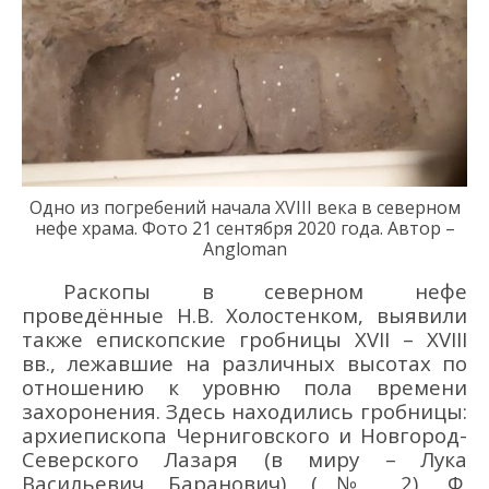
Одно из погребений начала
XVIII
в
ека
в северном
нефе храма. Фото 21
сентября 2020 года
.
Автор –
Angloman
Раскопы в северном нефе
проведённые Н.В. Холостенком,
выявили
также
епископские гробницы XVII
–
XVIII
вв., лежавшие на различных высотах по
отношению к уровню пола времени
захоронения.
Здесь
находились
гробниц
ы:
а
рхиепископ
а Черниговского и Новгород-
Северского
Лаза
р
я
(
в миру –
Л
ука
Васильевич Барано
вич
)
(№ 2), Ф.