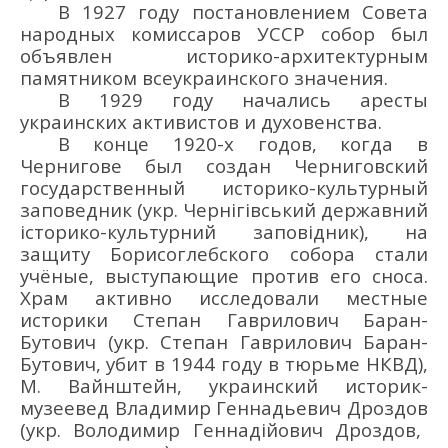
В
1927 г
оду
постановлением С
овета
народных комиссаров
УССР
собор был
объявлен историко-архитектурным
памятником всеукраинского значения.
В
1929 году начались аресты
украинских активистов и духовенства.
В
конце
19
20-х годов, когда
в
Чернигове
был создан
Черниговский
г
осударственный историко-культурный
заповедник
(укр.
Чернігівський д
ержавний
історико-культурний заповідник
)
, на
защиту
Борисоглебского собора
стали
учё
ные
, выступающие против его сноса
.
Храм
активно исследовали местные
историки
Степан Гаври
лович
Баран-
Бутович
(укр. Степан Гаврилович Баран-
Буто
вич
,
убит в
1944 году в
тюрьме НКВД
)
,
М. Вайнштейн, украинский историк-
музеевед Владимир Геннадьевич Дроздов
(укр.
Володимир Геннадійович Дроздов
,