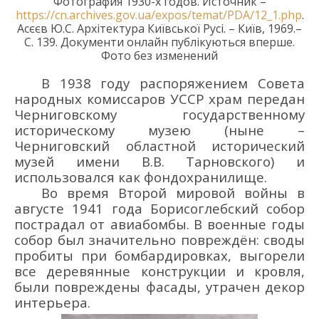
Фотография 1930-х годов. Источник –
https://cn.archives.gov.ua/expos/temat/PDA/12_1.php
.
Асєєв Ю.С. Архітектура Київської Русі. –
Київ
, 1969.–
С.
139
. Документи онлайн публікуються вперше.
Фото без изменений
В 1938 г
оду
распоряжением
С
овета
народных комиссаров
УССР
храм
передан
Ч
ерниговскому государственному
историческому музею
(ныне –
Черниговский областной исторический
музей имени В.В. Тарновского
) и
использовался как фондохранилище.
Во время Второй мировой войны в
августе 1941 года
Борисоглебский
собор
пострадал от авиабомбы.
В
военные
годы
собор
был
значительно повреждё
н
: своды
пробиты при бомбардировках,
выгорели
все деревянные
конструкции и кровл
я
,
были повреждены фасады, утрачен декор
интерьера
.