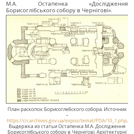
М.
А. Остапенк
а
«
Дослідження
Борисоглібського
собору в Чернігові
»
.
План раскопок Борисоглебского собора. Источник
–
https://cn.archives.gov.ua/expos/temat/PDA/10_1.php
.
Выдержк
а
из статьи Остапенка М.А. Дослідження
Борисоглібського собору в
Чернігові. Архітектурні