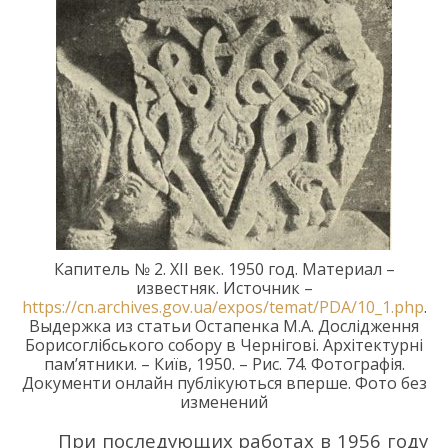
Капитель № 2.
XII век.
1950 год.
Материал –
известняк.
Источник –
https://cn.archives.gov.ua/expos/temat/PDA/10_1.php
.
Выдержка из статьи Остапенка М.А.
Дослідження
Борисоглібського
собору в
Чернігові. Архітектурні
пам’ятники. – Київ, 1950. –
Рис. 74.
Фотографі
я.
Документи
онлайн публікуються вперше.
Фото без
изменений
П
ри последующих работах в 1956 г
оду