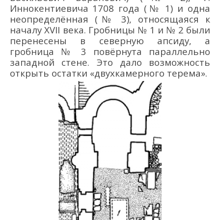
Иннокентиевича
1708
года
(№ 1) и одна
неопределё
нная (№ 3), относящаяся к
началу XVII в
ека
. Гробницы № 1 и № 2
были
перенесены в севе
рную апсиду, а
гробница № 3 повё
рнута параллельно
западной стене. Это дало возможность
открыть остатки
«
двухкамерного терема
»
.