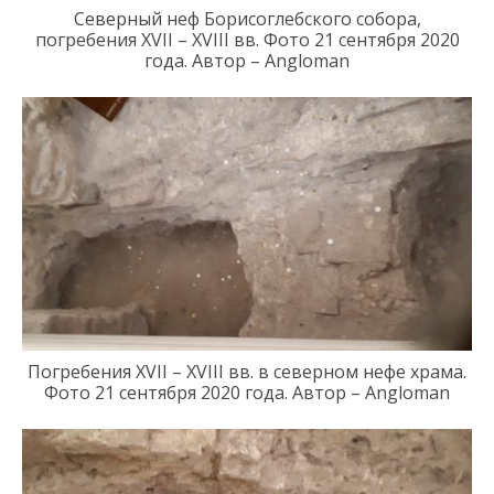
Северный неф Борисоглебского собора,
погребения
XVII
–
XVIII
в
в.
Фото 21 сентября 2020
года.
Автор –
Angloman
Погребения
XVII
–
XVIII
в
в. в северном нефе храма.
Фото 21
сентября 2020 года
.
Автор – Angloman