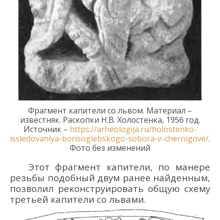
Фрагмент капители со львом
.
Материал –
известняк.
Раскопки
Н.В. Холостенк
а
,
1956 год.
Источник –
https://arheologija.ru/holostenko-
issledovaniya-borisoglebskogo-sobora-v-chernigove/
.
Фото без изменений
Этот фрагмент
капител
и,
по манере
резьбы
подоб
ный
двум ранее
найденным
,
позволил
реконструировать общую схему
третьей капители
со львами
.