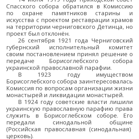
Спасского собора обратился в К
оми
ссию
по охране памятников старины и
искусства с проектом реставрации храмов
на территории черниговског
о Д
етинца, но
проект был отклонё
н.
26 сентября 1921 года Ч
ерниговский
губернский исполнительный комитет
своим
постановлением
принял решение
о
переда
че
Борисоглебск
ого
собор
а
украинской православной парафии.
В 1923 году
имуществом
Борисоглебского собора
заинтересова
лась
Комиссия
по вопросам организации жизни
монастырей
и
ликвидации
монастырей
.
В
1924 году
советские власти лишили
украинскую православную парафию
права
служить в Борисоглебском соборе.
Его
передали синодальной общине
(
Российск
ая
православн
ая
(синодальн
ая
)
церковь
)
.