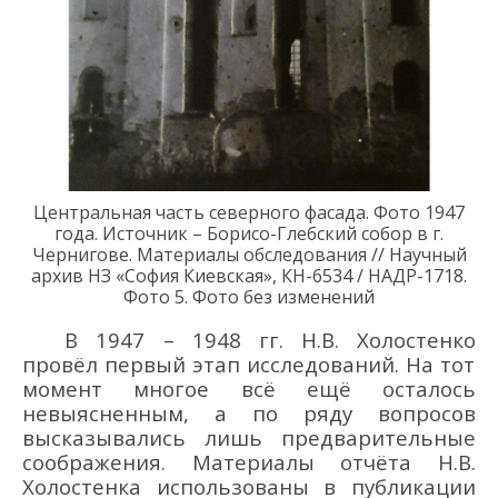
Центральная часть северного фасада. Фото 1947
года.
Источник –
Борисо-Глебский собор в г.
Чернигов
е
. Материалы обследования // Научный
архив НЗ
«София Киевская», КН-6534
/
НАДР-1718.
Фото 5
. Фото без изменений
В
1947
–
1948 гг.
Н.В
.
Холостенко
провёл п
ервый этап исследований
. На тот
момент многое
всё
ещё
осталось
невыясненным, а по ряду вопросов
высказывались лишь предварительные
соображения. Материалы
отчё
та Н.В
.
Холостенк
а использованы в публикации