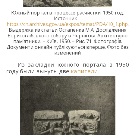
Южный портал в процессе расчистки.
1950 год.
Источник –
https://cn.archives.gov.ua/expos/temat/PDA/10_1.php
.
Выдержка из статьи Остапенка М.А.
Дослідження
Борисоглібського
собору в
Чернігові. Архітектурні
пам’ятники. – Київ, 1950. –
Рис. 71.
Фотографі
я.
Документи
онлайн публікуються вперше.
Фото без
изменений
Из
закладки южного портала
в 1950
году
были вынуты
две
капители
.