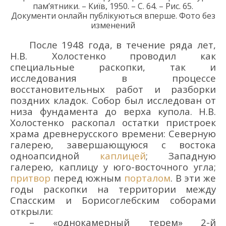
пам’ятники. – Київ, 1950. – С. 64.
– Рис. 65.
Документи онлайн публікуються вперше.
Фото без
изменений
После 1948 г
ода
,
в течение ряда лет
,
Н.В
.
Холостенко
проводил
как
специальные раскопки, так и
исследования в процессе
восстановительных работ и разборки
поздних кладок.
С
обор
был
исследован
о
т
низа фундамента до верха купола.
Н
.В.
Холостенко раскопал остатки пристроек
храма
древнерусского времени:
С
еверную
галерею, завершающуюся с востока
одноапсидной
кап
лицей
;
З
ападную
галерею,
кап
лицу
у юго-восточного угла;
притвор
перед южным
порталом
.
В эти же
годы раскопки на территории между
Спасским и Борисоглебским соборами
открыли
:
–
«
однокамерный терем
»
2-й