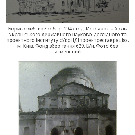
Борисоглебск
ий
собор. 1947 год.
Источник – Архів
Українського державного науково-досл
ідного та
проектного інституту
«
УкрНДІпроектреставрація
»
,
м. Київ. Фонд зберігання 629. Б/н.
Фото без
изменений