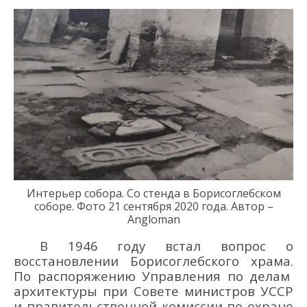
Интерьер собора.
Со стенда
в Борисоглебском
соборе
. Фото 21
сентября 2020 года
.
Автор –
Angloman
В 1946 году
встал вопрос о
восстановлении
Борисоглебского храма
.
П
о распоряжению Управления по делам
архитектуры при С
овете министров
УССР
и правительственной комиссии по охране