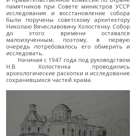
памятников при С
овете министров
УССР
исследования и восст
ановление собора
были поручены
советскому
архитектор
у
Никола
ю
Вячеславович
у
Холостенк
у
.
Собор
до
этого времени оставался
малоизученным, поэтому,
в первую
очередь потребовалось его обмерить и
и
сследовать
.
Начиная с 1947 г
ода под руководством
Н.В
.
Холостенка
проводились
археологические раскопки и исследование
сохранившихся частей
храма.