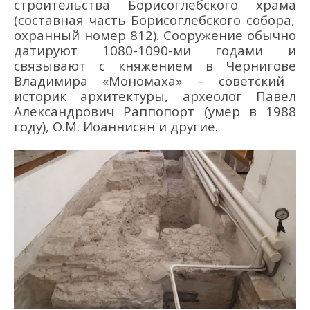
строительства Борисоглебского храма
(с
остав
ная часть
Борисоглебск
ого
собор
а
,
охранный номер 812
)
.
Сооружение обычно
датируют
10
80-
10
90-ми г
одами
и
связывают с княжением в
Чернигов
е
Владимир
а
«
Мономах
а»
–
советский
историк архитектуры, археолог Павел
Александрович Раппопорт (умер в 1988
году)
, О
.М. Иоаннисян и другие.