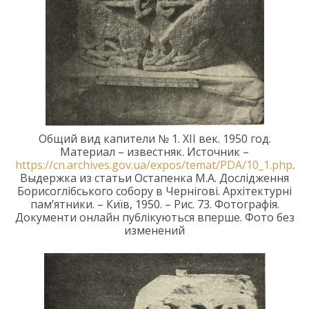
Общий вид капители № 1.
XII век.
1950 год.
Материал – известняк.
Источник –
https://cn.archives.gov.ua/expos/temat/PDA/10_1.php
.
Выдержка из статьи Остапенка М.А.
Дослідження
Борисоглібського
собору в
Чернігові. Архітектурні
пам’ятники. – Київ, 1950. –
Рис. 73
.
Фотографі
я.
Документи
онлайн публікуються вперше.
Фото без
изменений