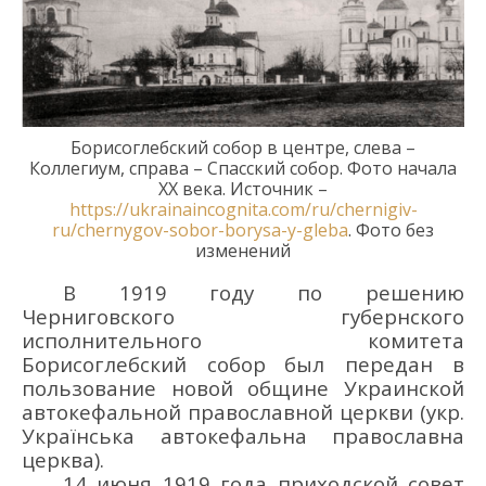
Борисоглебс
кий собор
в центре, слева –
Коллегиум, справа – Спасский собор. Фото начала
ХХ
века. Источник –
https://ukrainaincognita.com/ru/chernigiv-
ru/chernygov-sobor-borysa-y-gleba
. Фото без
изменений
В 1919 году по решению
Черниговского
губ
ернского
испол
нительного
ком
итета
Борисоглебский собор
был передан в
пользование новой общине Украинской
автокефальной православной церкви
(укр.
Українська автокефальн
а
православна
церква
)
.
14 июня 1919 г
ода
приходской сове
т