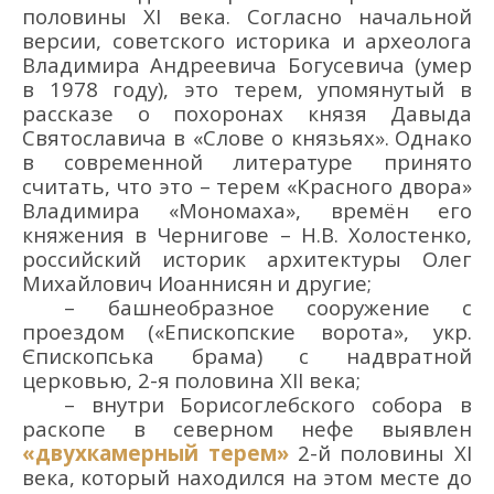
половины
XI в
ека
.
Согласно начальной
версии
, советского
историк
а
и
археолога
Владимира Андре
евич
а
Богусевич
а (умер
в 1978 году)
, это терем, упомянутый в
рассказе о похоронах
князя Давы
да
Святославича в «Слове о князьях».
Однако
в
современной литературе п
ринято
считать, что это – терем
«Красного двора»
Владимира
«
Мономаха
»
,
времё
н его
княжения в Чернигове
–
Н.В. Холостенко,
российский историк архитектуры Олег
Михайлович Иоаннисян
и др
угие;
–
башнеобразное сооружение
с
проездом
(
«
Епископские ворота
»
, укр.
Єпископська брама
)
с
надвратной
церковью,
2-
я
половин
а
XII в
ека
;
–
внутри Борисоглебского собора
в
раскопе в северном
нефе
выявлен
«
двухкамерный терем
»
2-
й
половин
ы
XI
в
ека
,
который
находился
на этом месте до