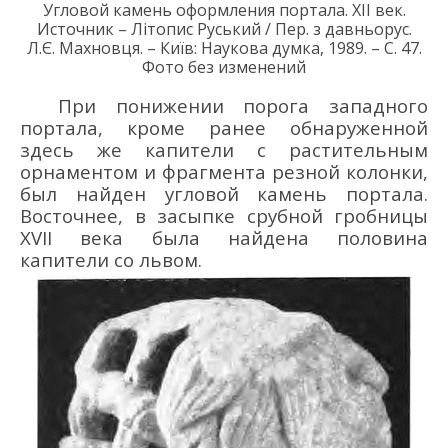
Угловой камень оформления портала
.
XII век
.
Источник – Літопис Руський
/ П
ер. з давньорус.
Л.Є. Махновця. – Київ: Наукова думка, 1989. – С. 4
7
.
Фото без изменений
При понижении порога западного
портала, кроме ранее обнаруженной
здесь же капители с растительным
орнаментом и фрагмента резной колонки,
был найден угловой камень портала
.
Восточнее, в засыпке срубной гробницы
XVII в
ека
была найдена половина
капители со львом
.