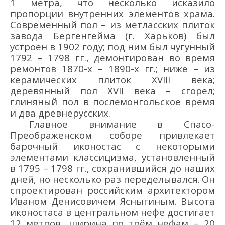
1
метра
, что несколько исказило
пропорции внутренних элементов храма.
Современн
ый пол
– из метласских плиток
завода Бергенгейма
(г. Харьков)
был
устроен в 1902 г
оду;
под н
им
был чугунн
ый
1792
–
1798 гг.
,
демонтирован во время
ремонтов 1870-х – 1890-х гг.; ниже – из
керамических плиток
ХVІІІ
века
;
деревянный пол ХVІІ
века –
сгорел;
глинян
ый пол в
послемонгольское время
и дв
а древнерусских.
Главное внимание в
Спасо-
Преображенско
м
собор
е
привлекает
барочный иконостас
с некоторыми
элементами
классицизма
,
установленный
в
1795 – 1798
гг.,
сохрани
вшийся
до наших
дней
, но
несколько раз передел
ывался
.
Он
спроектирован
российским
архит
ектором
Иван
ом Денисовичем Ясны
гин
ым.
Высота
иконостаса
в центральном не
ф
е
достигает
12 м
етров, ширина по трё
м н
ефам
– 20