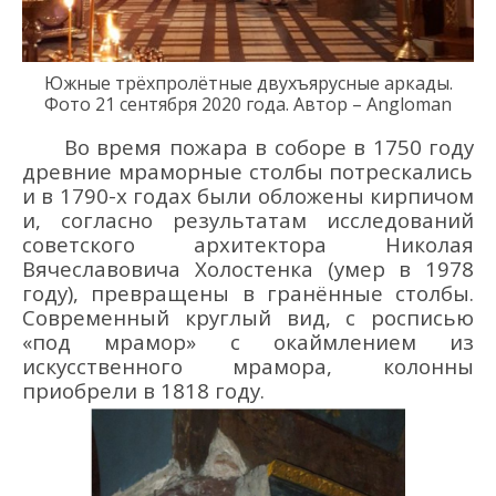
Южн
ые
трёхпролётн
ые
двухъярусн
ые
арка
д
ы
.
Фото
21
сентября 2020 года
.
Автор – Angloman
Во время пожара
в соборе в 1750 году
древние мраморные столбы
потрескались
и
в
1790-х годах
были обложены кирпичом
и, со
гласно результатам исследований
советск
ого а
рхитектор
а
Никола
я
Вячеславович
а
Холостенк
а (умер в 1978
году)
, превращены в гранённые столбы
.
Современный
круглый
вид
,
с
росписью
«под мрамор»
с окаймлением
из
искусственного
мрамора
,
колонны
приобрели в
1818 году.