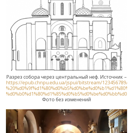
Разрез
собора
через центральны
й неф
. Источник –
https://epub.chnpu.edu.ua/jspui/bitstream/1234567
%20%d0%9f%d1%80%d0%b5%d0%be%d0%b1%d1%80%d
%d0%b0%d1%80%d1%85%d0%b5%d0%be%d0%bb%d0%b
Фото без изменений