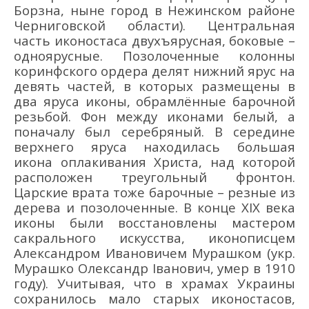
Борзна
, ныне
город в Нежинском районе
Черниговской области
)
. Центральная
часть иконостаса двухъярусная, боковые
–
одноярусные. Позолоченные колонны
коринфского ордера делят нижний ярус на
девять частей, в которых разм
ещены в
два яруса иконы, обрамлё
нные барочной
резьбой. Фон между иконами белый, а
поначалу был серебряный. В середине
в
ерхнего
яруса находилась большая
икона оплакивания Христа, над которой
расположен треугольный фронтон.
Царские врата тоже барочные – резные из
дерева и позолоченные. В конце ХІХ
века
иконы были восстановлены
мастер
ом
сакрального
искусства
,
иконописцем
Александром Ивановичем Мурашко
м
(укр.
М
урашко
Олександр Іванович
, умер в 1910
году)
. Учитывая, что в храмах Украины
сохранилось мало старых иконостасов,