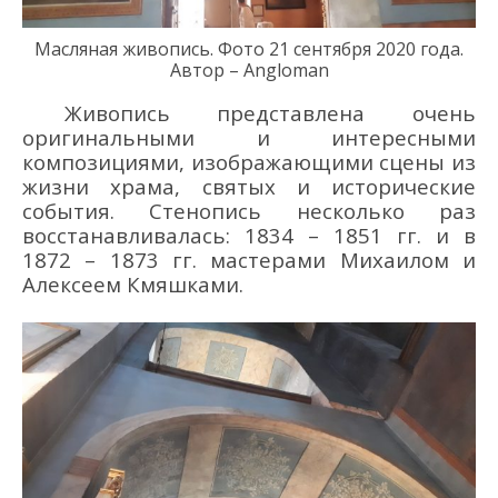
Масляная живопись. Фото 21
сентября 2020 года
.
Автор – Angloman
Живопись представ
лена
очень
ориги
нальны
ми
и интересны
ми
композициями
,
изображ
ающи
ми
сцены из
жизни храма, святых и исторические
события.
Стенопись
несколько раз
восстанавливалась
:
1834 – 1851 гг.
и в
1872 – 1873
гг.
мастерами Михаилом и
Алексеем
Кмяшками
.