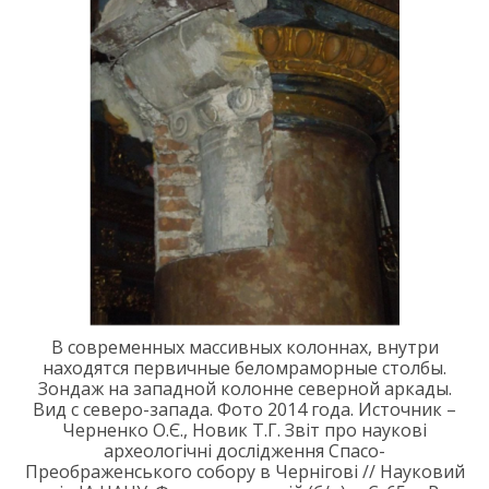
В
современных
массивных колоннах, внутри
находятся первичны
е беломраморные
столб
ы.
Зондаж на западной колонне северной аркады.
Вид с северо-запада. Фото 2014 г
ода
.
Источник –
Черненко О.Є., Новик
Т.Г.
Звіт про наукові
археологічні дослідження Спасо-
Преображенського собору в Чернігові // Науковий