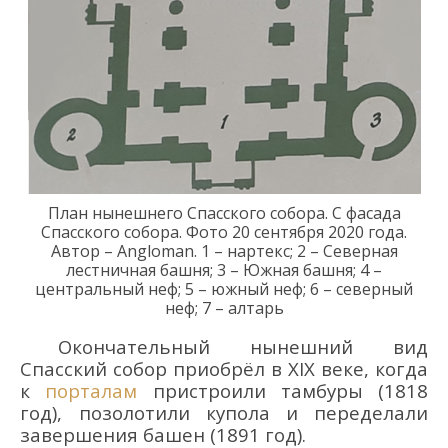
План нынешнего Спасского собора.
С фасада
Спасского собора.
Фото 20 сентября 2020 года.
Автор – Angloman
. 1 – нартекс; 2 – Северная
лестничная башня; 3 – Южная башня; 4 –
центральный неф; 5 – южный неф; 6 – северный
неф; 7 – алтарь
Окончательный н
ынешний вид
Спасский собор приобрёл в XIX
век
е
, когда
к
порталам
пристроили тамбуры
(1818
год)
, позолотили купола
и переделали
з
авершени
я
башен
(1891 год)
.