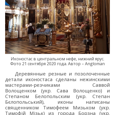
Иконостас в центральном нефе, нижний ярус.
Фото
21
сентября
2020
года
.
Автор – Angloman
Деревянные р
езные и позолоченные
детал
и иконостаса сделаны нежинскими
мастерами
-резчиками
Саввой
Волощенко
м (укр.
С
ава
Волощенко
)
и
Степаном Белопольским
(укр.
С
тепан
Бє
лопольськи
й
)
, иконы написаны
священником Тимофеем Мизьком
(укр.
Тимофій Міз
ь
к
)
из
города Борзна
(укр.