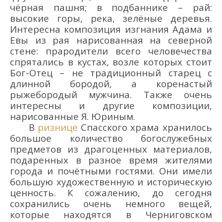
чё
рная пашня; в подбаннике
– рай:
высокие горы, река, зелё
ные деревья.
Интересна
композиция изгнания Адама и
Евы из рая нарисован
н
а
я
на северной
стене: прародители всего человечества
спрятались в кустах, возле которых стоит
Бог-Отец – не традиционный старец с
длинной бородой, а коренастый
рыжебородый
мужчина.
Также очень
интересны и
другие композиции,
нарисованные
Я.
Юриным.
В
ризнице
Спасского
храма хранилось
большое количество богослужебных
предметов из драгоценных материалов,
подаренных
в раз
ное время жителями
города и почё
тными гостями. Они
имели
больш
ую
художественн
ую
и историческ
ую
ценность.
К сожалению,
до сегодня
сохранились
очень немного вещей,
к
оторые находятся в
Черниговск
ом