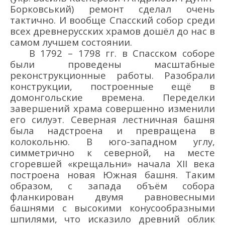
Борковський
)
ремонт сделал очень
тактично. И вообще Спасский собор сред
и
всех древнерусских храмов дошё
л до нас в
самом лучшем состоянии.
В 1792 – 1798 гг. в
Спасском
соборе
были проведены
масштабные
реконструкционные работы
. Р
азобр
али
конструкции, построенные ещё
в
домонгольские времена
.
Переделки
завершени
й хр
ама совершенно изменили
его силуэт.
Северная лестничная башня
была надстроена
и превращен
а
в
колокольню
. В юго-западном углу,
симметрично к
северной, на месте
сгоревшей
«
крещальни
»
начала
XI
I
века
построена новая Южная башня. Таким
образом, с запада объё
м
собора
фланкирован двумя равновесными
башнями с
высокими
конусообразными
шпилями,
что исказило древний облик