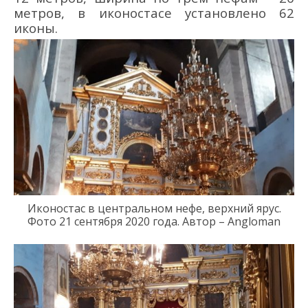
м
етров,
в иконостасе установлено 62
иконы
.
Иконостас в центральном нефе
, верхний ярус
.
Фото 21
сентября 2020 года
.
Автор – Angloman