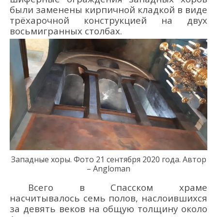
были
заменены кирпичной кладкой
в виде
трё
харочной конструкцией
на
двух
восьми
гранных
столбах
.
Западные хоры. Фото 21
сентября 2020 года
.
Автор
– Angloman
Всего в
Спасском
храме
насчитывалось семь полов, наслоившихся
за девять веков на общую толщину около