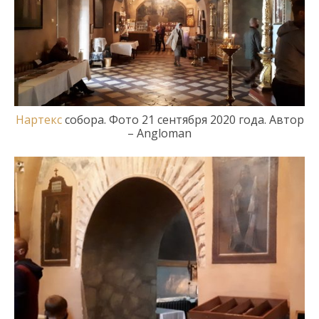
Нартекс
собора
. Фото 21
сентября 2020 года
.
Автор
– Angloman