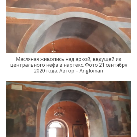
Масляная живопись
над
арк
ой
, ведущей из
центрального нефа в нартекс
. Фото 21
сентября
2020 года
.
Автор – Angloman