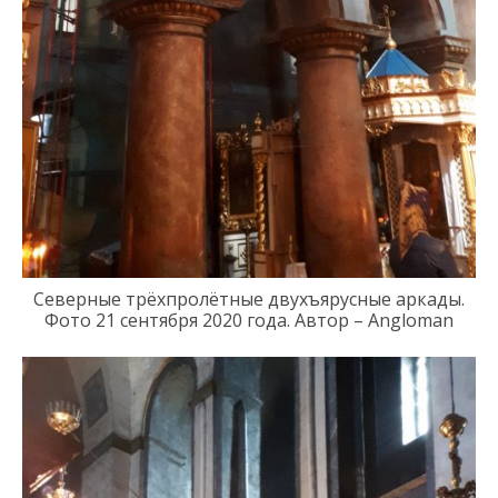
Северные
трёхпролётн
ые
двухъярусн
ые
арка
ды.
Фото 21
сентября 2020 года
.
Автор – Angloman