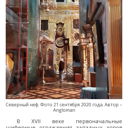
Северный неф. Фото 21
сентября 2020 года
.
Автор –
Angloman
В
ХVІІ в
еке первоначальные
шиферные ограждения
западных хоров