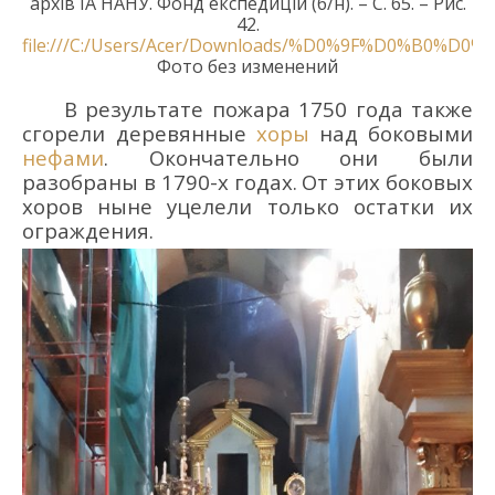
архів ІА НАНУ. Фонд експедицій (б/н). – С
. 65
. – Рис.
42.
file:///C:/Users/Acer/Downloads/%D0%9F%
Фото без изменений
В результате пожара 1750 года также
с
горе
ли
деревянные
хоры
над боковыми
нефами
.
Окончательно они были
разобраны
в
1790-х годах.
От этих боковых
хоров
ныне
уцелели только остатки
их
ограждения
.