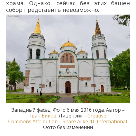
храма. Однако, с
ейчас без этих башен
собор представить невозможно.
Западный фасад.
Фото 6 мая 2016 года. Автор –
Іван Биков
. Лицензия –
Creative
Commons
Attribution
—
Share
Alike
4.0
International
.
Фото без изменений