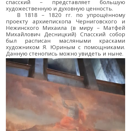
спасский
–
представляет большую
художественную и духовную ценность.
В
1818 – 1820 гг.
по упрощённому
проекту архи
епископа Черниговского и
Нежинского
Михаила (в миру
–
М
атфей
Михайлович Десни
цкий
)
Спасский собор
был расписан масляными
красками
художник
ом
Я. Юрин
ым
с помощниками
.
Данную стенопись
можно увидеть и ныне.