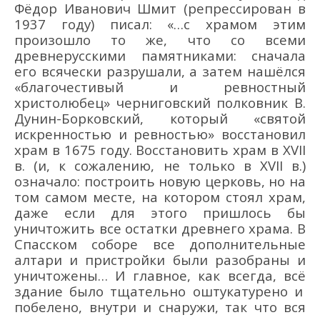
Фёдор Иванович
Шмит (
репрессирован
в
19
37 году
) писал:
«…с храмом этим
произошло то же, что со всеми
древнерусскими памятниками: сначала
его
всячески разрушали, а затем нашё
лся
«благочестивый и ревностный
христолюбец» черниговский полковник В.
Дунин-Борковский, который «святой
искрен
ностью и ревностью» восстановил
храм в
1675 году.
Восстановить храм в XVII
в
. (и, к сожалению, не только в XVII в.)
означало: построить новую церковь, но на
том самом месте, на котором стоял храм,
даже если для этого пришлось бы
уничтожить все остатки древнего храма. В
Спасском соборе все дополнительные
алтари и пристройки были разобраны и
уничто
жены… И главное, как всегда, всё
здание было тщательно оштукатурено и
побелено, внутри и снаружи, так что вся