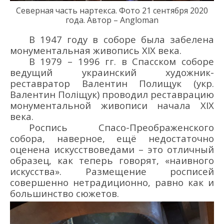
Северная часть нартекса.
Фото 21
сентября 2020
года
.
Автор – Angloman
В 1947 г
оду в соборе была
забелена
монументальная живопись XIX в
ека
.
В
1979
–
1996 гг.
в Спасском соборе
ведущий украинский художник-
р
еставратор В
алентин
Полищук
(укр.
Валентин Поліщук
) проводил р
еставраци
ю
монументальной живописи
начала XIX
века.
Роспись
Спасо-Преображенского
собора, наверное, ещё
недостаточно
оценена искусствоведами – это отличный
образец
, как теперь говорят,
«наивного
искусства». Размещение росписей
совершенно нетрадиционно, равно как и
большинство сюжетов.