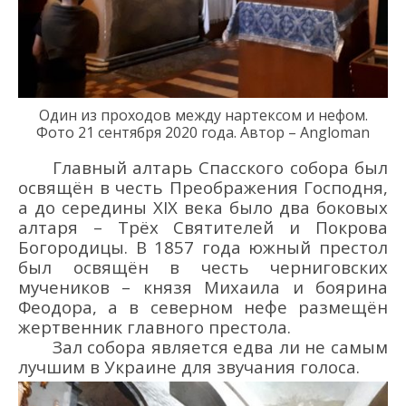
Один из проходов между нартексом и нефом.
Фото 21
сентября 2020 года
.
Автор – Angloman
Главный алтарь
Спасского
собора
был
осв
ящё
н
в честь Преображения Господня,
а до
середин
ы
XIX
века
было два
боковых
алтаря – Трё
х С
вятителей и Покрова
Богородицы. В
1857 г
ода южный престол
был освящё
н в честь черн
иговских
мучеников – князя Михаи
ла и боярина
Феодора,
а
в северном не
фе размещё
н
жертвенник главного престола.
Зал
собора
является едва ли не самым
лучшим в Украине для звучания голоса.