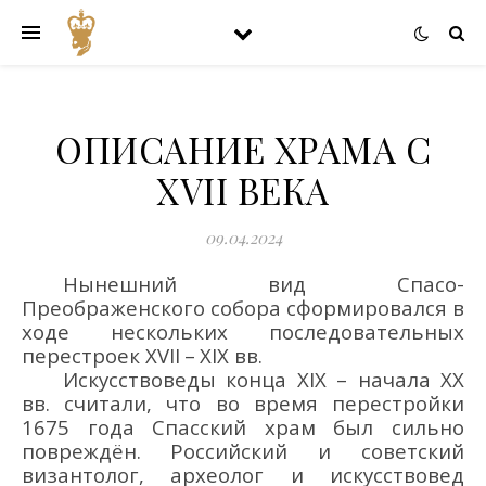
ОПИСАНИЕ ХРАМА С
XVII ВЕКА
09.04.2024
Нынешний
вид Спасо-
Преображенского собора сформировался в
ходе нескольких последовательных
перестроек ХVІІ
–
ХІХ
вв.
Искусствоведы конца
XIX
– начала
XX
вв.
считали, что во время перестройки
1675 года
Спасский храм
был сильно
повреждё
н.
Р
оссийский и советский
византолог, археолог и искусствовед