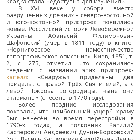
кладка
стала недоступна для изучения»
.
В
XVII в
еке у собора вместо
разрушенных древних – северо-восточной
и юго-восточной пристроек появились
новые. Российский историк Левобережной
Украины Афана
си
й Филимо
нович
Шафонский (умер в 1811 году)
в книге
«
Черниговско
е
наместничеств
о
топографическое описание
»
. Киев, 1851, т.
2, с. 275
,
отметил, что
с
охранились
сведения о названии этих
пристроек-
капелл
: «Снаружья придел
аны два
приделы: с правой Трё
х Святителей, а с
левой Покрова Богородицы; ныне они
отломаны»
(снесены в 1770 году).
Более поздние исследования
показали, что наибольший ущерб
храму
был нанесё
н
во время перестройки в
1790-х годах
, а
полковник Василий
Ка
сперович
Андреевич Дунин-Борковский
(укр.
Василь
Ка
сперович
Андрійович Дунін-