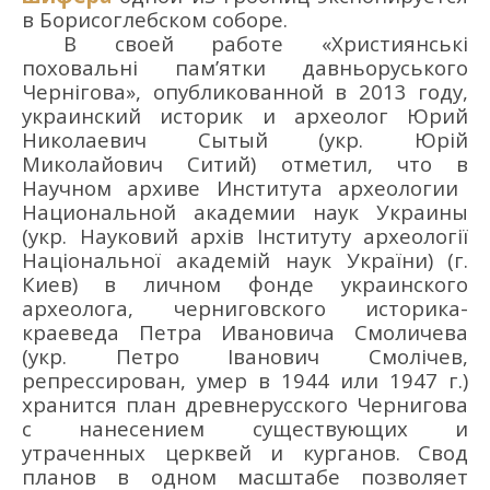
в Борисоглебском соборе
.
В своей работе «
Християнські
поховальні пам’ятки давньоруського
Чернігова»
, опубликованной в 2013 году,
украинский историк и археолог
Ю
рий
Николаевич
Сытый
(укр.
Юрій
Миколайович Ситий
) отметил, что
в
Научном архиве Институ
т
а археоло
гии
Н
ациональной академии наук
Ук
раи
ны
(укр.
Науковий архів Інституту археології
Національної академій наук України
)
(г.
Киев)
в личном фонде
украинского
археолога,
черниговск
ого
историк
а
-
краевед
а
П
етра
И
вановича
Смоличева
(укр. Петро Іванович Смолічев,
репрессирован, умер в 1944 или 1947 г.)
хранится план древнерусского Чернигова
с нанесением существующих и
утраченных церквей и курганов.
Свод
планов в одном масштабе позволяет