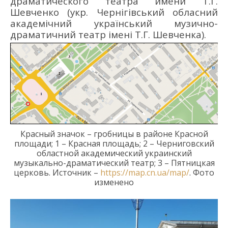
драматического театра имени Т.Г.
Шевченко
(укр.
Чернігівський обласний
академічний український музично-
драматичний театр імені Т.Г. Шевченка
).
Красный значок – гробницы в районе Красной
площади;
1
–
Красная
площадь; 2 –
Черниговск
ий
областно
й
академическ
ий
украинск
ий
музыкально-драматическ
ий
театр
; 3 – Пятницкая
церковь.
Источник –
https://map.cn.ua/map/
. Фото
изменено