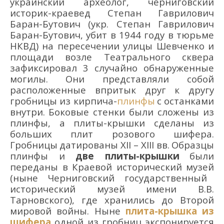
украинский археолог, черниговский
историк-краевед
Степан Гаври
лович
Баран-Бутович
(укр. Степан Гаврилович
Баран-Буто
вич
,
убит в
1944 году в
тюрьме
НКВД
)
на пересечении улицы Шевченко и
площади возле Театрального сквера
зафиксировал 3 случайно обнаруженные
могилы.
Они представляли собой
расположенные в
притык
друг к другу
гробницы
из кирпича-
плинфы
с
останками
внутри.
Боковые стенки
были
сложены из
плинфы, а
плит
ы
-крышк
и
сделаны из
больших
плит розового шифера.
Гробницы
датир
ованы
XII
–
XIII
вв.
Образцы
плинфы
и
две плиты
-крышки
были
переданы
в
К
раевой исторический музей
(ныне
Черниговский государственный
исторический музей имени В.В.
Тарновского
)
, где хранились
до Второй
мировой войны.
Ныне
плита-крышка из
шифера
одной из гробниц экспонируется