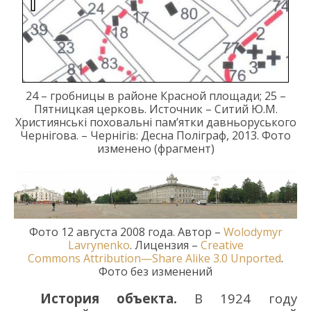
24 – гробницы в районе Красной площади; 25 –
Пятницкая церковь. Источник –
Ситий
Ю.М.
Християнські поховальні пам’ятки давньоруського
Чернігова
. –
Чернігів: Десна Поліграф
,
2013
. Фото
изменен
о (фрагмент)
Фото
12
августа
2008
года
.
Автор
–
Wolodymyr
Lavrynenko
.
Лицензия
–
Creative
Commons
Attribution
—
Share
Alike
3.0
Unported
.
Фото без изменений
История объекта.
В 1924 г
оду