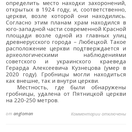
определить место находки
захоронений,
открытых в 1924 г
оду
, и, соответственно,
церкви, возле которой они находились.
Согласно этим планам храм находился в
юго-западной части современной Красной
площади возле одной из главных улиц
древнерусского города
–
Любецкой.
Такое
расположение церкви
подтверждается
и
археологическими
наблюдениями
советск
ого
и украинск
ого
краевед
а
Герард
а
Алексеевич
а
Кузнецов
а (умер в
2020 году)
.
Г
робницы могли находиться
как внешне, так и внутри церкви.
Местность, где были обнаружены
гробницы, удалена от Пятницкой церкви
на 220-250 м
етров
.
к записи ТРИ
от
angloman
Комментарии
отключены