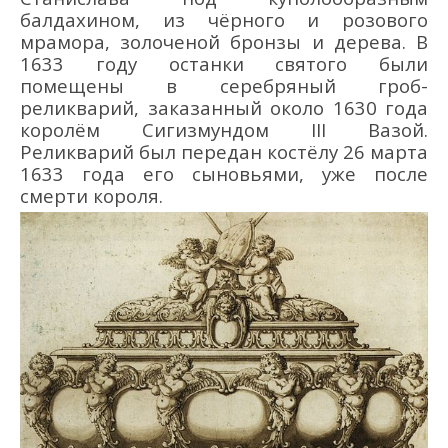
балдахином
,
из чёрного и розового
мрамора, золоченой бронзы и дерева. В
1633 году останки святого были
помещены в серебряный гроб-
реликварий, заказанный около 1630 года
королём Сигизмундом III Вазой.
Реликварий был передан костёлу
26 марта
1633 года его сыновьями, уже
после
смерти короля.