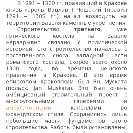
В 1291 – 1300 гг. правивший в Кракове
князь-король Вацлав I Чешский (правил
1291 – 1305 гг.) начал возводить на
территории Вавеля каменные
укрепления.
Строительство
третьего
, уже
готического костёла на Вавеле
неразрывно связано с политической
историей. Его строительство началось с
постепенного сноса западной части
романского костёла, скорее всего
около
1300 года, во времена чешского
правления в Кракове. В это время
епископом Краковским был Ян Муската
(польск. Jan
Muskata
). Это был очень
амбициозный строительный проект с
многоугольными галереями и
амбулаторными
капеллами во
французском стиле
. С
охранились лишь
небольшие части
фундаментов этого
строительства.
Работы были остановлены,