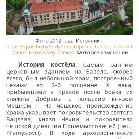
Фото 2012 года
. Источник –
https://vpolshu.by/otdyh/dostoprimechatelnosti/vavelski
zamok-korolevskiy-zamok/
.
Фото без изменений
История костёла.
Самым ранним
церковным зданием на Вавеле, скорее
всего, был небольшой храм, построенный
чехами во 2-й половине X века,
прибывшими в Крак
ов после брака их
княжны Добравы
с польским князем
Мешком I. На чешское происхождение
храма указывает покровительство святого
Вацлава, князя Чехии и покровителя
чешской
династии Пршемысловичей (чеш.
Přemyslovci). В ходе археологических