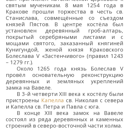
святым мученикам. 8 мая 1254 года в
Кракове прошли торжества в честь св.
Станислава, совмещённые со съездом
князей Пястов. В центре костёла был
установлен деревянный гроб-алтарь,
покрытый серебряными листами и с
мощами святого, заказанный княгиней
Кунигундой, женой князя Краковского
Болеслава V «Застенчивого»
(правил 1243
– 1279 гг.)
.
Около 1265 года князь Болеслав V
провёл основательную реконструкцию
деревянных и земляных укреплений
замка на Вавеле.
В 3-й четверти XIII века к костёлу были
пристроены
Капелла
св. Николая с севера
и Капелла св. Петра и Павла с юга.
В
конце
XIII
века
замок
на Вавеле
состоял из ряда деревянных и каменных
строений в северо-восточной части холма.