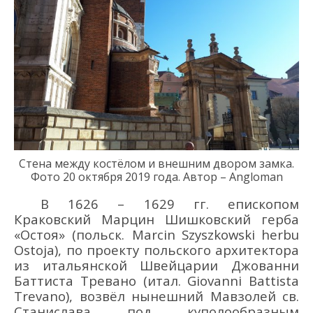
Стена между костёлом и
внешн
им
двор
ом
замк
а.
Фото
2
0
октября
2019 года. Автор – Angloman
В 1626 – 1629 гг. епископом
Краковский Марцин Шишковский герба
«Остоя» (польск.
Marcin
Szyszkowski
herbu
Ostoja
), по проекту польского архитектора
из итальянской Швейцарии Джованни
Баттиста Тревано (итал. Giovanni
Battist
а
Trevano
), возвёл нынешний Мавзолей св.
Станислава под куполообразным