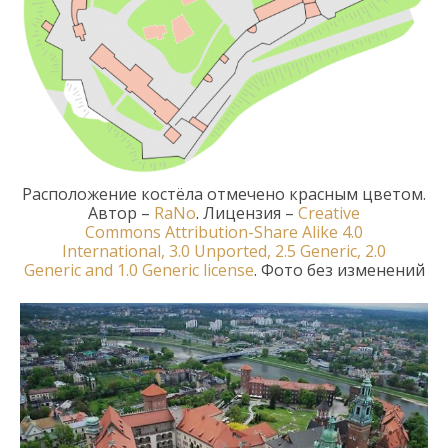
Расположение костёла отмечено красным цветом
.
Автор
–
RaNo
.
Лицензия
–
Creative
Commons
Attribution-Share Alike
4.0
International
,
3.0 Unported
,
2.5 Generic
,
2.0
Generic
and
1.0 Generic
license
.
Ф
ото б
ез изменений