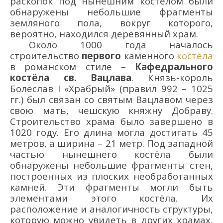
раскопок под нынешним костёлом были
обнаружены небольшие фрагменты
земляного пола, вокруг которого,
вероятно,
находился
деревянный храм.
Около 1000 года началось
строительство
первого
каменного
костёла
в романском
стиле
–
Кафедрального
костёла св. Вацлава
. Князь-король
Болеслав I «Храбрый» (правил 992 – 1025
гг.) был связан со святым Вацлавом через
свою мать, чешскую княжну Добраву.
Строительство
храма
было завершено в
1020 году. Его длина могла достигать 45
метров, а ширина – 21 метр. Под западной
частью нынешнего костёла были
обнаружены небольшие фрагменты стен,
построенных из плоских необработанных
камней. Эти фрагменты могли быть
элементами
этого
костёла. Их
расположение и аналогичн
ость
структуры,
котор
ую
можно увидеть
в других храмах
,