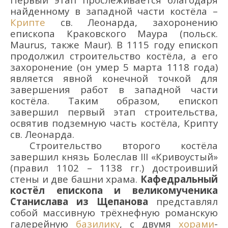
найденному в западной части костёла –
Крипте
св. Леонарда, захоронению
епископа Краковского Маура (польск.
Maurus
, также
Maur
)
.
В 1115 году епископ
продолжил строительство костёла, а его
захоронение
(он
умер 5 марта 1118 года
)
является явной конечной точкой для
завершения
работ в западной части
костёла.
Таким образом,
епископ
завершил первый этап строительства,
освятив подземную часть костёла, Крипту
св. Леонарда.
Строительство второго
костёла
завершил князь Болеслав III «Кривоустый»
(правил 1102 – 1138 гг.) достроивший
стены и две башни храма.
Кафедральный
костёл епископа и великомученика
Станислава из Щепанова
представлял
собой
массивную трёхнефную романскую
галерейную
базилику
, с двумя
хорами
-