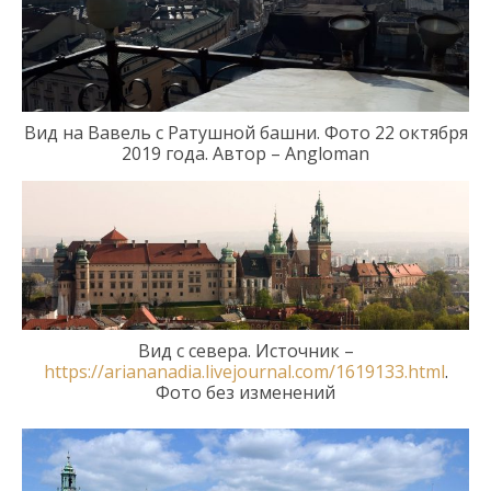
Вид на Вавель с Ратушной башни.
Фото
2
2
октября
2019 года. Автор – Angloman
Вид с
севера. Источник –
https://ariananadia.livejournal.com/1619133.html
.
Фото без изменений