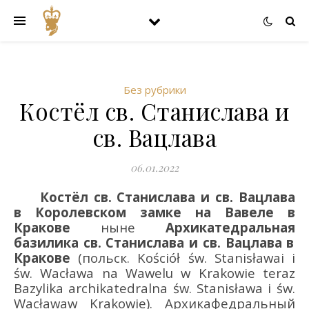
Без рубрики
Костёл св. Станислава и
св. Вацлава
06.01.2022
Костёл св. Станислава и св. Вацлава
в Королевском замке на Вавеле в
Кракове
ныне
Архикатедральная
базилика
св. Станислава и св. Вацлава в
Кракове
(польск.
Ko
ś
ci
ół
ś
w
.
Stanis
ł
awai
i
ś
w
.
Wac
ł
awa na Wawelu w Krakowie
teraz
Bazylika
archikatedralna
ś
w
.
Stanis
ł
awa
i
ś
w
.
Wac
ł
awaw Krakowie
).
Архикафедральный