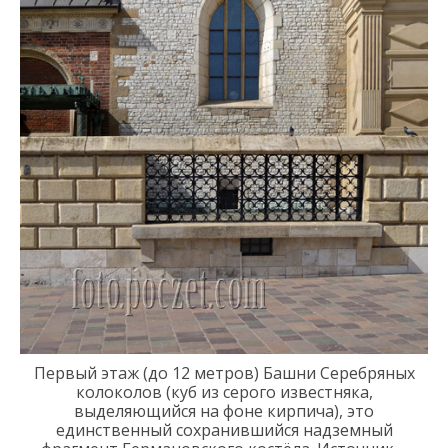
Первый этаж (до 12 метров)
Башни Серебряных
колоколов (куб из серого известняка,
выделяющийся на фоне кирпича)
, это
е
динственный сохранившийся надземный