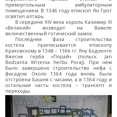
прямоугольным амбулаторным
помещением. В 1346 году епископ Ян Грот
освятил алтарь.
В середине XIV века король Казимир III
«Великий» возводит на Вавеле
величественный готический замок.
Последняя фаза строительства
костёла приписывается епископу
Краковскому в 1348 – 1366 гг.
Яну Бодзенте
Вжесне
герба «Порай» (польск.
Jan
Bodzant
a
Wrzenia
herbu
Poraj
). При нём
было завершено строительство нефа с
фасадом. Около 1364 года вновь
была
отстроена Башня с часами, а в 1364 году и
остальная часть костёла – трансепт и
переходы.