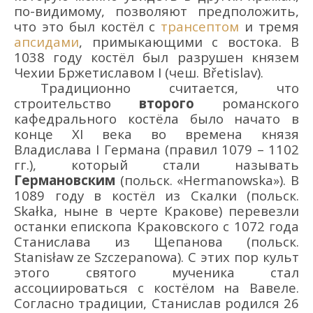
по-видимому, позволяют предположить,
что это был костёл с
трансептом
и тремя
апсидами
,
примыкающими с востока. В
1038 году костёл был разрушен князем
Чехии Бржетиславом I (чеш.
Břetislav
).
Традиционно считается, что
строительство
второго
романского
кафедрального костёла было начато в
конце XI века во времена князя
Владислава I Германа (правил 1079 – 1102
гг.), который стали называть
Германовским
(польск. «Hermanowska»). В
1089 году в костёл из Скалки (польск.
Ska
ł
ka
, ныне в черте Кракове) перевезли
останки епископа Краковского с 1072 года
Станислава из Щепанова (польск.
Stanis
ł
aw
ze
Szczepanowa
). С этих пор культ
этого
святого
мученика
стал
ассоциироваться с костёлом на Вавеле.
Согласно традиции, Станислав родился 26