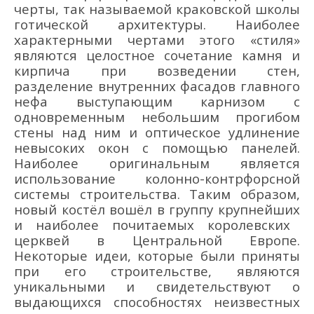
черты, так называемой краковской школы
готической архитектуры. Наиболее
характерными чертами этого «стиля»
являются целостное сочетание камня и
кирпича при возведении стен,
разделение внутренних фасадов главного
нефа
выступающим карнизом с
одновременным небольшим прогибом
стены над ним и оптическое удлинение
невысоких окон с помощью панелей.
Наиболее оригинальным является
использование колонно-конт
рфорсной
системы строительства.
Таким образом,
новый костёл
вошёл в
групп
у
крупнейших
и
наиболее почитаемых королевских
церквей в Центральной Европе.
Некоторые идеи,
которые были приняты
при его строительстве, являются
уникальными и свидетельствуют о
выдающихся
способностях
неизвестных