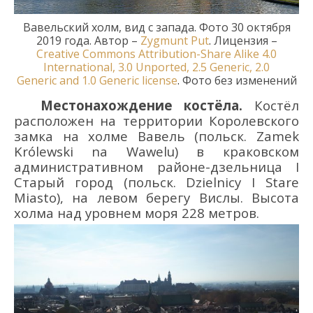
Вавельский холм
,
вид с запада. Фото
30 октября
2019
года
. Автор
–
Zygmunt Put
.
Лицензия
–
Creative Commons
Attribution-Share Alike
4.0
International
,
3.0 Unported
,
2.5 Generic
,
2.0
Generic
and
1.0 Generic
license
.
Фото без изменений
Местонахождение костёла.
Костёл
расположен на территории Королевского
замка на холме Вавель (польск.
Zamek
Kr
ó
lewski
na Wawelu
) в краковском
административном районе-дзельница I
Старый город (польск.
Dzielnicy
I
Stare
Miasto
), на левом берегу Вислы. Высота
холма над уровнем моря 228 метров.