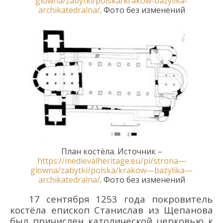
glowna/zabytki/polska/krakow-bazylika-
archikatedralna/
.
Фото без изменений
План костёла. Источник –
https
://
medievalheritage
.
eu
/
pl
/
strona
—
glowna
/
zabytki
/
polska
/
krakow
—
bazylika
—
archikatedralna
/
.
Фото без изменений
17 сентября 1253 года покровитель
костёла епископ Станислав из Щепанова
был причислен католической церковью к