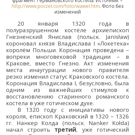
фрагмент Германовск
ого костёла. Источник –
http://www.poczet.com/foto/wawel.htm
.
Фото без
изменений
20 января 1320 года в
полу
разруш
енном костёле архиепископ
Гнезне
нский Янислав (польск.
Janis
ł
aw
)
короновал князя Владислава I «Локетека»
королём Польши. Коронация про
ведена
–
вопреки многовековой традиции – в
Кракове, вместо Гнезно. Акт изменения
места инаугурации нового правителя
резко изменил статус Краковского костёла.
Коронация Владислава I, безусловно, была
одним из важнейших стимулов к
восстановлению старинного романского
костела в уже готическом духе.
В 1320 году с инициативы нового
короля,
епископ Краковский в 1320 – 1326
гг. Нанкер Колда (польск.
Nanker
Ko
ł
da
)
начал строить
третий
, уже готический