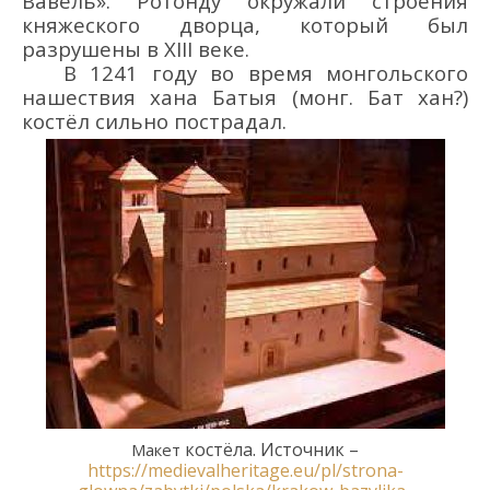
Вавель». Ротонду окружали строения
княжеского дворца, который был
разрушены в XIII веке.
В 1241 году во время монгольского
нашествия хана Батыя (монг. Бат хан?)
костёл сильно пострадал.
костёла.
Источник –
Макет
https://medievalheritage.eu/pl/strona-