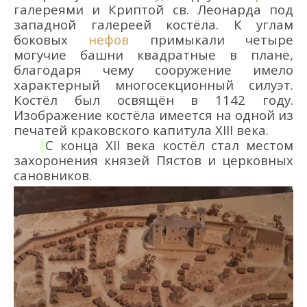
галереями и Криптой св. Леонарда под
западной галереей
костёла
. К углам
боковых
нефов
примыкали четыре
могучие башни квадратные в плане,
благодаря чему сооружение имело
характерный многосекционный силуэт.
Костёл был освящён в 1142 году.
Изображение костёла имеется на одной из
печатей краковского капитула XIII века.
С конца XII века
костёл
стал местом
захоронения князей Пястов и церковных
сановников.