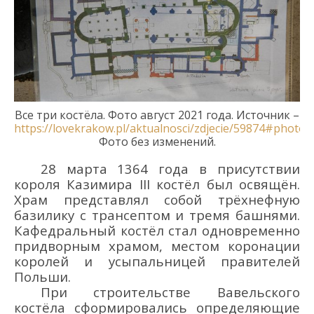
Все три костёла
.
Фото
август
2021
года
. Источник –
https://lovekrakow.pl/aktualnosci/zdjecie/59874#photo
.
Фото без изменений
.
28 марта 1364 года в присутствии
короля Казимира
I
II костёл был осв
ящён.
Храм представлял собой трё
хнефную
базилику с трансептом и тремя башнями.
Кафедральный костёл стал одновременно
придворным храмом, местом коронации
королей и усыпальницей правителей
Польши.
При строительстве Вавельского
костёла сформировались определяющие