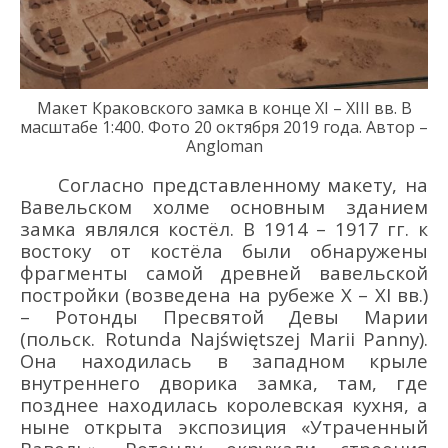
Макет Краковского замка в
конце
XI
–
XIII
вв. В
масштабе 1:400.
Фото
2
0
октября
2019 года. Автор –
Angloman
Согласно
представленно
му
макет
у
, на
Вавельском холме основны
м зданием
замка являлся костёл.
В 1914 – 1917 гг. к
востоку от костёла были обнаружены
фрагменты самой древней вавельской
постройки
(возведена на рубеже X – XI вв.)
–
Ротонды Пресвятой Девы Марии
(польск.
Rotunda
Naj
ś
wi
ę
tszej
Marii
Panny
).
Она
находил
ась
в западном крыле
внутреннего дворика замка, там, где
позднее
находилась королевская кухня, а
ныне
открыта
экспозиция «Ут
раченный