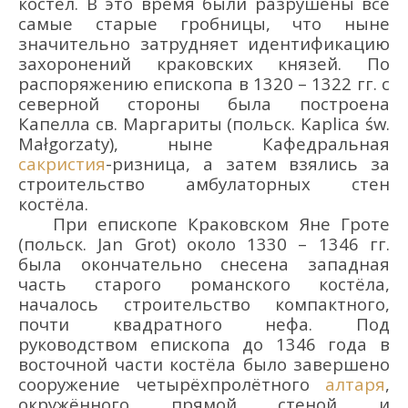
костёл. В э
то время были разрушены все
самые старые гробницы,
что ныне
значительно затрудняет идентификацию
захоронений
краковских князей.
По
распоряжению епископа в 1320 – 13
22 гг. с
северной стороны была построена
Капелла св
. Маргариты
(польск.
Kaplica
ś
w
.
Ma
ł
gorzaty
)
,
ныне
Кафедральная
сакристия
-ризница, а затем взялись за
строительство амбулаторных стен
костёла.
При епископе Краковском
Яне Гроте
(польск
. Jan
Grot
) около 1330 – 1346 гг.
была
окончательно
снесена западная
часть старого романского костёла,
началось строительство
компактного,
почти квадратного
нефа. Под
руководством епископа до 1346 года в
восточной части костёла было завершено
сооружение четырёхпролётного
алтаря
,
окружённого прямой стеной и