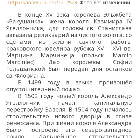
http://kannelura.info/?p=2529
.
Фото без изменений
В конце XV века королева Эльжбета
«Ракушанка», жена короля Казимира IV
Ягеллончика, для головы св. Станислава
заказала реликварий из чистого золота, со
сценами из жизни св
ятого
, работы
краковского ювелира рубежа XV – XVI вв.
Марцина Марчинеца (польск. Marcin
Marciniec). Дар королевы Софии
Гольшанской был передан для останков
св. Флориана.
В 1499 году в замке произошёл
опустошительный пожар.
В 1502 году новый король Александр
Ягеллончик начал капитальную
перестройку Вавеля
.
В 1504 году началось
строительство
нового
дворца в стиле
ренессанс
а
. При жизни короля Александра
было построено
его
северо-западное
крыло.
Дальнейшее с
троительство