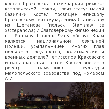
костёл Краковской архиепархии римско-
католической церкви, носит статус малой
базилики. Костёл посвящён епископу
Краковскому святому мученику Станиславу
из Щепанова (польск.
Stanis
ł
aw
ze
Szczepanowa
) и благоверному князю Чехии
св. Вацлаву I (чеш.
Svatý
V
á
clav
). Храм
является национальной святыней
Польши, усыпальницей многих глав
польского государства, политических и
военных деятелей, епископов Краковских
и национальных поэтов. Костёл внесён в
реестр памятников культуры
Малопольского воеводства под номером
A-7.