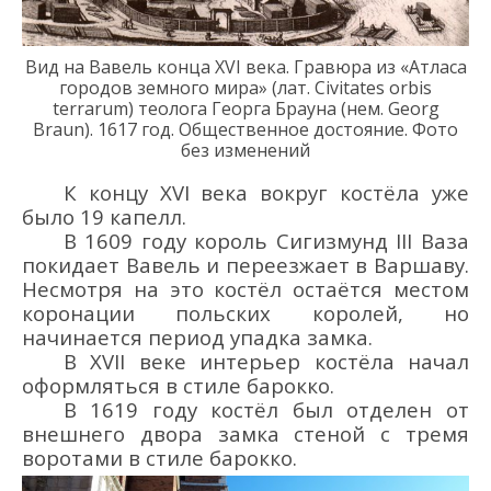
Вид на Вавель конца XVI века
.
Гравюра из
«Атлас
а
городов земного мира» (лат
.
Civitates
orbis
terrarum
)
теолога Георга Брауна
(нем. Georg
Braun)
. 1617 год. Общественное достояние. Фото
без изменений
К концу XVI века вокруг костёла
уже
было
19 капелл.
В 1609 году король Сигизмунд III Ваза
покидает
Вавель и переезжает в Варшаву.
Несмотря на это костёл остаётся местом
коронации польских королей
, но
начинается период упадка замка.
В
XVII
веке интерьер костёла начал
оформляться в стиле барокко.
В 1619 году костёл был отделен от
внешнего двора замка стеной с тремя
воротами в стиле барокко.