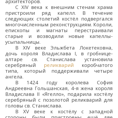
архитекторов.
С
XIV
века к внешним стенам храма
пристроили ряд
капелл.
В течение
следующих столетий костёл подвер
гался
многочисленным реконструкциям. Короли,
епископы и магнаты перестраивали
старые и возводили новые капеллы-
усыпальницы.
В
XIV
веке Эльжбета Локетековна,
дочь короля Владислава I, в гробнице-
алтаре св. Станислава установила
серебряный
реликварий
коробчатого
типа, который поддерживали четыре
ангела.
В 1424 году королева София
Андреевна Гольшанская, 4-я жена короля
Владислава II «Ягелло», подарила костёлу
серебряный с позолотой реликварий для
головы св. Станислава.
В XV веке к костёлу с западной
стороны были пристроены ещё две