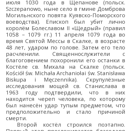
июля 1030 года в Щепанове (польск.
Szczepanowo
, ныне село в гмине Домброва
Могильнского повята Куявско-Поморского
воеводства). Епископ был убит лично
королём Болеславом II «Щедрый» (правил
1058 – 1079 гг.) 11 апреля 1079 года во
время Святой Мессы в Скалке, в возрасте
48 лет, ударом по голове. Затем его тело
расчленили. Священнослужители с
благоговением похоронили его останки в
Костёле св. Михала
на
Скалке
(
польск
.
Ko
ś
ci
ół ś
w
.
Micha
ł
a
Archanio
ł
ai
ś
w
.
Stanis
ł
awa
Biskupa
i
M
ę
czennika
).
Скрупулёзн
ы
е
исследования мощей св. Станислав
а
в
1963 году подтвердили, что в них
находится череп человека, по которому
был нанесён удар тупым предметом, что
предположительно и стало причиной
смерти.
Второй костёл строился поэтапно.
Первый этап прослеживается благодаря